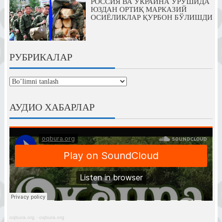
РОССИЯ ВА УКРАИНА УРУШИДА
ЮЗДАН ОРТИҚ МАРКАЗИЙ
ОСИЁЛИКЛАР ҚУРБОН БЎЛИШДИ
РУБРИКАЛАР
рубрикалар
АУДИО ХАБАРЛАР
oqbura.org
·
oqbura.org