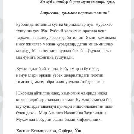
Ул худ паридур борча мулозимлари ҳам,
Алқиссаки, ҳаммом парихона эмиш”.
Рубоийда нотаниш сўз ва бирикмалар йўқ, мураккаб
тушунча ҳам йўқ. Рубоий халқимиз орасида кенг
тарқалган тасаввур асосида битилган. Яъни, ҳаммомда
инсу жинслар маскан қурадилар, деган миш-мишлар
мавжуд. Мана шу тасаввурдан бохабар ўқувчи шеър
мазмунига осонгина тушунади.
Хулоса қилиб айтганда, Бобур мирзо бу ижод
намуналари орқали ўзбек шеъриятидаги поэтик
тимсол-ҳаммом образидан унумли фойдаланган.
Юқорида айтилганидек, ҳаммомия жанрида ижод
қилган адиблар азалдан оз эмас. Бу мақоламизда биз
шу кунларда таваллуд кунлари нишонланаётган икки
буюк даҳо – Мир Алишер Навоий ва Заҳириддин
Муҳаммад Бобурни эслаш билан кифояландик.
Хосият Бекмирзаева, Оқбура, Ўш.