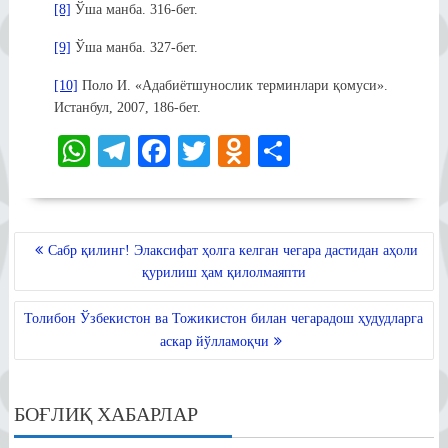
[8]
Ўша манба. 316-бет.
[9]
Ўша манба. 327-бет.
[10]
Поло И. «Адабиётшунослик терминлари қомуси».
Истанбул, 2007, 186-бет.
W
Te
Fa
T
O
S
ha
le
ce
wi
dn
ha
ts
gr
bo
tte
ok
re
A
a
ok
r
la
POST
Сабр қилинг! Элаксифат ҳолга келган чегара дастидан аҳоли
MENYUSI
pp
m
ss
қурилиш ҳам қилолмаяпти
ni
Толибон Ўзбекистон ва Тожикистон билан чегарадош ҳудудларга
ki
аскар йўлламоқчи
БОҒЛИҚ ХАБАРЛАР