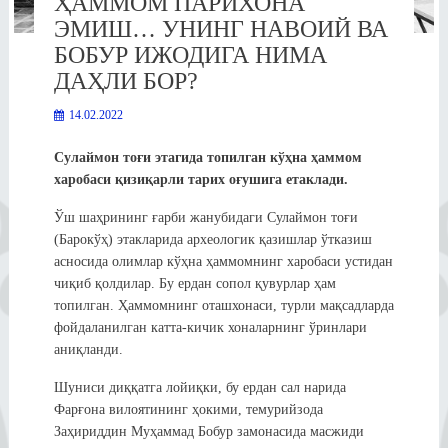
ҲАММОМ ПАРИХОНА
ЭМИШ… УНИНГ НАВОИЙ ВА
БОБУР ИЖОДИГА НИМА
ДАҲЛИ БОР?
14.02.2022
Сулаймон тоғи этагида топилган кўҳна ҳаммом
харобаси қизиқарли тарих оғушига етаклади.
Ўш шаҳрининг ғарби жанубидаги Сулаймон тоғи
(Барокўҳ) этакларида археологик қазишлар ўтказиш
асносида олимлар кўҳна ҳаммомнинг харобаси устидан
чиқиб қолдилар. Бу ердан сопол қувурлар ҳам
топилган. Ҳаммомнинг оташхонаси, турли мақсадларда
фойдаланилган катта-кичик хоналарнинг ўринлари
аниқланди.
Шуниси диққатга лойиқки, бу ердан сал нарида
Фарғона вилоятининг ҳокими, темурийзода
Заҳириддин Муҳаммад Бобур замонасида масжиди