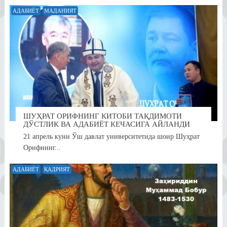
АДАБИЁТ
МАДАНИЯТ
ШУҲРАТ ОРИФНИНГ КИТОБИ ТАҚДИМОТИ
ДЎСТЛИК ВА АДАБИЁТ КЕЧАСИГА АЙЛАНДИ
21 апрель куни Ўш давлат университетида шоир Шуҳрат
Орифнинг...
АДАБИЁТ
ҚАДРИЯТ