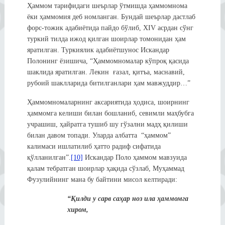
Ҳаммом тарифидаги шеърлар ўтмишда ҳаммомнома
ёки ҳаммомия деб номланган. Бундай шеърлар дастлаб
форс-тожик адабиётида пайдо бўлиб, XIV асрдан сўнг
туркий тилда ижод қилган шоирлар томонидан ҳам
яратилган. Туркиялик адабиётшунос Искандар
Полонинг ёзишича, “Ҳаммомномалар кўпроқ қасида
шаклида яратилган. Лекин ғазал, қитъа, маснавий,
рубоий шаклларида битилганлари ҳам мавжуддир…”
Ҳаммомномаларнинг аксариятида ҳодиса, шоирнинг
ҳаммомга келиши билан бошланиб, севимли маҳбубга
учрашиш, ҳайратга тушиб шу гўзални мадҳ қилиши
билан давом топади. Уларда албатта “ҳаммом”
калимаси ишлатилиб ҳатто радиф сифатида
қўлланилган”.
[10]
Искандар Поло ҳаммом мавзуида
қалам тебратган шоирлар ҳақида сўзлаб, Муҳаммад
Фузулийнинг мана бу байтини мисол келтиради:
“Қилди у сарв саҳар ноз ила ҳаммомга
хиром,