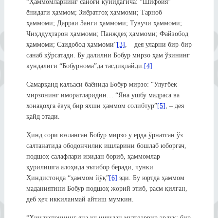
“Ҳаммомларнинг саноғи қуйидагича: “Шифоия”
ёнидаги ҳаммом; Зиёратгоҳ ҳаммоми; Тарноб
ҳаммоми; Дарраи Занги ҳаммоми; Тувучи ҳаммоми;
Чиҳлдуҳтарон ҳаммоми; Панждеҳ ҳаммоми; Файзобод
ҳаммоми; Саидобод ҳаммоми”
[3]
, – дея уларни бир-бир
санаб кўрсатади. Бу далилни Бобур мирзо ҳам ўзининг
кундалиги “Бобурнома”да тасдиқлайди.
[4]
Самарқанд қалъаси баёнида Бобур мирзо: “Улуғбек
мирзонинг иморатларидин… “Яна ушбу мадраса ва
хонақоҳга ёвуқ бир яхши ҳаммом солибтур”
[5]
, – дея
қайд этади.
Ҳинд сори юзланган Бобур мирзо у ерда ўрнатган ўз
салтанатида ободончилик ишларини бошлаб юборгач,
подшоҳ салафлари изидан бориб, ҳаммомлар
қурилишга алоҳида эътибор беради, чунки
Ҳиндистонда “ҳаммом йўқ”
[6]
эди. Бу юртда ҳаммом
маданиятини Бобур подшоҳ жорий этиб, расм қилган,
деб ҳеч иккиланмай айтиш мумкин.
“Ҳиндустоннинг яна уч ишидан мутазаррир эрдук: бир