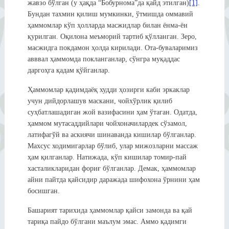
жавзо бўлган (у ҳақда “Бобурнома”да қайд этилган)
[1]
.
Бундан тахмин қилиш мумкинки, ўтмишда оммавий
ҳаммомлар кўп ҳолларда масжидлар билан ёнма-ён
қурилган. Оқилона меъморий тартиб қўлланган. Зеро,
масжидга покдамон ҳолда кирилади. Ота-буваларимиз
авввал ҳаммомда покланганлар, сўнгра муқаддас
даргоҳга қадам қўйганлар.
Ҳаммомлар қадимдаёқ худди ҳозирги каби эркаклар
учун дийдорлашув маскани, чойхўрлик қилиб
суҳбатлашадиган жой вазифасини ҳам ўтаган. Одатда,
ҳаммом мутасаддийлари чойхоначилардек сўзамол,
латифагўй ва аскиячи шинаванда кишилар бўлганлар.
Махсус ходимигарлар бўлиб, улар мижозларни массаж
ҳам қилганлар. Натижада, кўп кишилар томир-пай
хасталикларидан фориғ бўлганлар. Демак, ҳаммомлар
айни пайтда қайсидир даражада шифохона ўрнини ҳам
босишган.
Башарият тарихида ҳаммомлар қайси замонда ва қай
тариқа пайдо бўлгани маълум эмас. Аммо қадимги