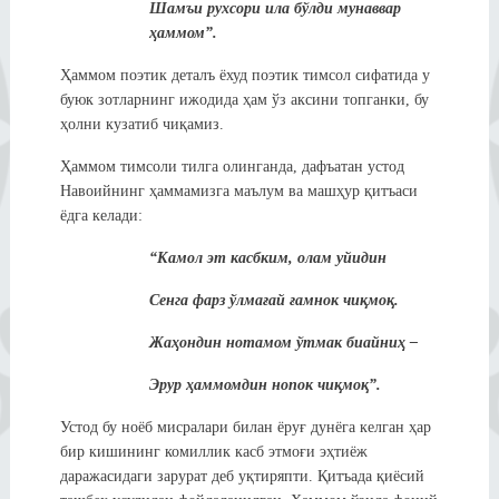
Шамъи рухсори ила бўлди мунаввар
ҳаммом”.
Ҳаммом поэтик деталъ ёхуд поэтик тимсол сифатида у
буюк зотларнинг ижодида ҳам ўз аксини топганки, бу
ҳолни кузатиб чиқамиз.
Ҳаммом тимсоли тилга олинганда, дафъатан устод
Навоийнинг ҳаммамизга маълум ва машҳур қитъаси
ёдга келади:
“Камол эт касбким, олам уйидин
Сенга фарз ўлмағай ғамнок чиқмоқ.
Жаҳондин нотамом ўтмак биайниҳ –
Эрур ҳаммомдин нопок чиқмоқ”.
Устод бу ноёб мисралари билан ёруғ дунёга келган ҳар
бир кишининг комиллик касб этмоғи эҳтиёж
даражасидаги зарурат деб уқтиряпти. Қитъада қиёсий