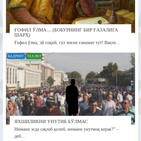
ҒОФИЛ ЎЛМА… (БОБУРНИНГ БИР ҒАЗАЛИГА
ШАРҲ)
Ғофил ўлма, эй соқий, гул чоғин ғанимат тут! Вақти...
ҚАДРИЯТ
ТАҲЛИЛ
ЯХШИЛИКНИ УНУТИБ БЎЛМАС
Нимани эсда сақлаб қолиб, нимани унутмоқ керак?” –
деб...