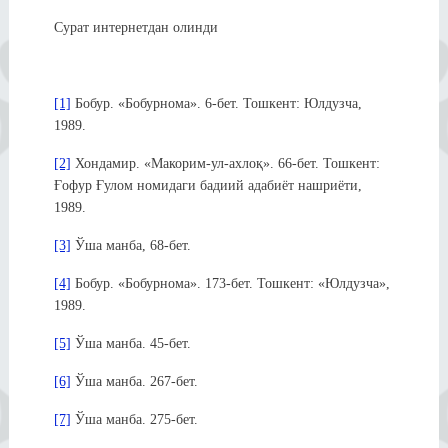
Сурат интернетдан олинди
[1]
Бобур. «Бобурнома». 6-бет. Тошкент: Юлдузча,
1989.
[2]
Хондамир. «Макорим-ул-ахлоқ». 66-бет. Тошкент:
Ғофур Ғулом номидаги бадиий адабиёт нашриёти,
1989.
[3]
Ўша манба, 68-бет.
[4]
Бобур. «Бобурнома». 173-бет. Тошкент: «Юлдузча»,
1989.
[5]
Ўша манба. 45-бет.
[6]
Ўша манба. 267-бет.
[7]
Ўша манба. 275-бет.