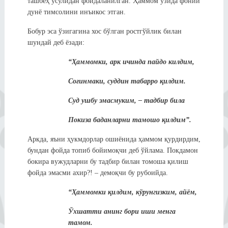
ташбеҳ усулидан фойдаланилган. Ҳаммом ўзида фоний
дунё тимсолини инъикос этган.
Бобур эса ўзигагина хос бўлган ростгўйлик билан
шундай деб ёзади:
“Ҳаммомки, арк ичинда пайдо килдим,
Соғинмаки, суддин табарро қилдим.
Суд ушбу эмасмуким, – тадбир била
Покиза баданларни тамошо қилдим”.
Аркда, яъни ҳукмдорлар ошиёнида ҳаммом қурдирдим,
бундан фойда топиб бойимоқчи деб ўйлама. Покдамон
бокира вужудларни бу тадбир билан томоша қилиш
фойда эмасми ахир?! – демоқчи бу рубоийда.
“Ҳаммомки қилдим, кўрунгизким, айём,
Ўхшатти анинг бори иши менга
тамом.