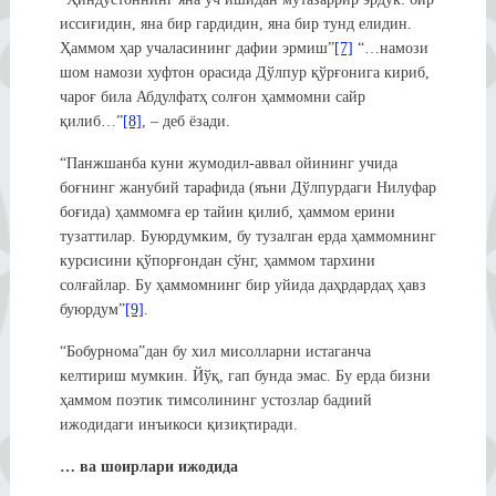
иссиғидин, яна бир гардидин, яна бир тунд елидин.
Ҳаммом ҳар учаласининг дафии эрмиш”
[7]
“…намози
шом намози хуфтон орасида Дўлпур қўрғонига кириб,
чароғ била Абдулфатҳ солғон ҳаммомни сайр
қилиб…”
[8]
, – деб ёзади.
“Панжшанба куни жумодил-аввал ойининг учида
боғнинг жанубий тарафида (яъни Дўлпурдаги Нилуфар
боғида) ҳаммомға ер тайин қилиб, ҳаммом ерини
тузаттилар. Буюрдумким, бу тузалган ерда ҳаммомнинг
курсисини қўпорғондан сўнг, ҳаммом тархини
солғайлар. Бу ҳаммомнинг бир уйида даҳрдардаҳ ҳавз
буюрдум”
[9]
.
“Бобурнома”дан бу хил мисолларни истаганча
келтириш мумкин. Йўқ, гап бунда эмас. Бу ерда бизни
ҳаммом поэтик тимсолининг устозлар бадиий
ижодидаги инъикоси қизиқтиради.
… ва шоирлари ижодида