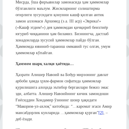
Мисрда, ўша фиръавнлар замонасида ҳам ҳаммомлар
бўлганлиги маълум. Жисмларнинг солиштирма
оғирлиги хусусидаги қонунни кашф қилган антик
замон алломаси Архимед (э.а. III аср) «Эврика!»
(«Кашф этдим!») дея ҳаммомдан қичқириб беихтиёр
югуриб чиққанини ҳам биламиз. Бизнингча, дастлаб
хонадонларда хусусий ҳаммомлар пайдо бўлган.
Ҳаммомда ювиниб-тараниш оммавий тус олгач, умум
ҳаммомлар кўпайган.
Ҳаммом шарқ халқи ҳаётида…
Ҳазрати Алишер Навоий ва Бобур мирзонинг давлат
арбоби ҳамда ҳукм-фармон сифатида ҳаммомлар
қурилишига алоҳида эътибор берганлари бежиз эмас
эди, албатта. Алишер Навоийнинг кичик замондоши
Ғиёсиддин Хондамир ўзининг шоир ҳақидаги
“Макорим-ул-ахлоқ” китобида: “…каромат эгаси Амир
мансабдорлик кунларида …ҳаммомлар қурган”
[2]
, –
деб ёзади.