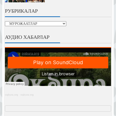
РУБРИКАЛАР
рубрикалар
АУДИО ХАБАРЛАР
oqbura.org
·
oqbura.org