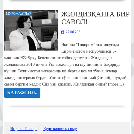
ЖИЛДИЗҚАНГА БИР
МУРОЖААТЛАР
САВОЛ!
27.06.2021
Яқинда “Говорим” ток-шоусида
Қирғизистон Республикаси 5-
чақириқ Жўғўрқу Кенешининг собиқ депутати Жилдизқан
Жолдошева 2010 йилги Ўш воқеалари ва шу йилнинг баҳорида
қўшни Тожикистон чегарасида юз берган қонли тўқнашувлар
ҳақида интервью берди. Унинг сўзларини тинглаб ўтириб, шундай
савол бергим келди: Сиз ўзи кимсиз, Жилдизқан ойим? (more…)
БАТАФСИЛ..