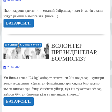
31.08.2023
Икки қардош давлатнинг миллий байрамлари ҳам ёнма-ён экани
чуқур рамзий маънога эга. (more…)
БАТАФСИЛ..
ВОЛОНТЕР
ЖАМИЯТ
МУРОЖААТЛАР
ПРЕЗИДЕНТЛАР,
БОРМИСИЗ?
28.06.2021
Ўн йилча аввал “24.kg” ахборот агентлиги Ўш воқеалари кунлари
волонтерларнинг кўрсатган фидойиликлари ҳақида бир тасвир
эълон қилган эди. Унда ёнаётган уйлар, кўз ёш тўкаётган аёллар,
вайрон бўлган бинолар кўзга ташланади. (more…)
БАТАФСИЛ..