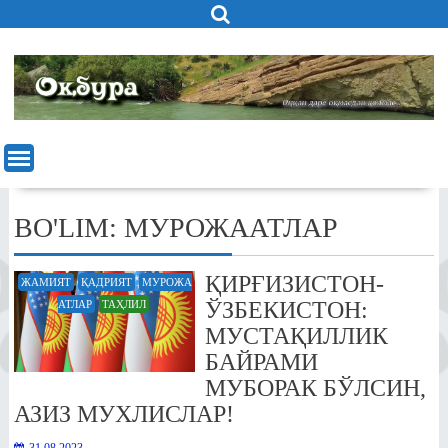
Skip
to
content
BO'LIM:
МУРОЖААТЛАР
ҚИРҒИЗИСТОН-
ЖАМИЯТ
ҚАДРИЯТ
МУРОЖА
ЎЗБЕКИСТОН:
АТЛАР
ТАҲЛИЛ
МУСТАҚИЛЛИК
БАЙРАМИ
МУБОРАК БЎЛСИН,
АЗИЗ МУХЛИСЛАР!