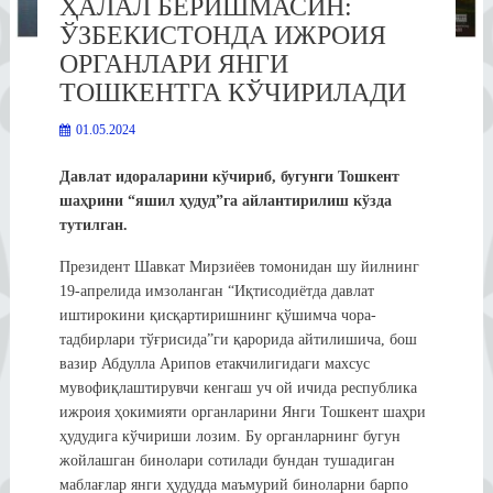
ҲАЛАЛ БЕРИШМАСИН:
ЎЗБЕКИСТОНДА ИЖРОИЯ
ОРГАНЛАРИ ЯНГИ
ТОШКЕНТГА КЎЧИРИЛАДИ
01.05.2024
Давлат идораларини кўчириб, бугунги Тошкент
шаҳрини “яшил ҳудуд”га айлантирилиш кўзда
тутилган.
Президент Шавкат Мирзиёев томонидан шу йилнинг
19-апрелида имзоланган “Иқтисодиётда давлат
иштирокини қисқартиришнинг қўшимча чора-
тадбирлари тўғрисида”ги қарорида айтилишича, бош
вазир Абдулла Арипов етакчилигидаги махсус
мувофиқлаштирувчи кенгаш уч ой ичида республика
ижроия ҳокимияти органларини Янги Тошкент шаҳри
ҳудудига кўчириши лозим. Бу органларнинг бугун
жойлашган бинолари сотилади бундан тушадиган
маблағлар янги ҳудудда маъмурий биноларни барпо