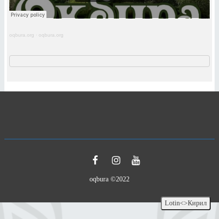
oqbura.org
·
oqbura.org
oqbura ©2022
Lotin<>Кирил