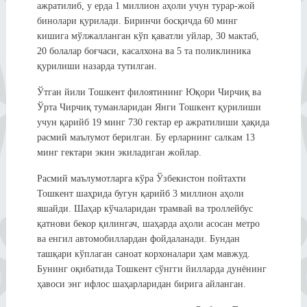
ажратилиб, у ерда 1 миллион аҳоли учун турар-жой
бинолари қурилади. Биринчи босқичда 60 минг
кишига мўлжалланган кўп қаватли уйлар, 30 мактаб,
20 болалар боғчаси, касалхона ва 5 та поликлиника
қурилиши назарда тутилган.
Ўтган йили Тошкент филоятининг Юқори Чирчиқ ва
Ўрта Чирчиқ туманларидан Янги Тошкент қурилиши
учун қарийб 19 минг 730 гектар ер ажратилиши ҳақида
расмий маълумот берилган. Бу ерларнинг салкам 13
минг гектари экин экиладиган жойлар.
Расмий маълумотларга кўра Ўзбекистон пойтахти
Тошкент шаҳрида бугун қарийб 3 миллион аҳоли
яшайди. Шаҳар кўчаларидан трамвай ва троллейбус
қатнови бекор қилингач, шаҳарда аҳоли асосан метро
ва енгил автомобиллардан фойдаланади. Бундан
ташқари кўплаган саноат корхоналари ҳам мавжуд.
Бунинг оқибатида Тошкент сўнгги йилларда дунёнинг
ҳавоси энг ифлос шаҳарларидан бирига айланган.