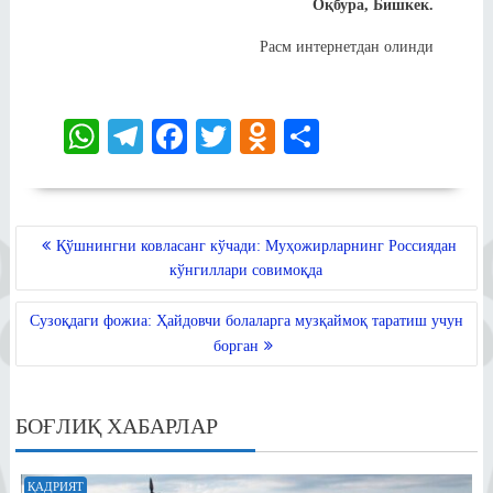
Оқбура, Бишкек.
Расм интернетдан олинди
W
Te
Fa
T
O
S
ha
le
ce
wi
dn
ha
ts
gr
bo
tte
ok
re
A
a
ok
r
la
POST
Қўшнингни ковласанг кўчади: Муҳожирларнинг Россиядан
MENYUSI
pp
m
ss
кўнгиллари совимоқда
ni
Сузоқдаги фожиа: Ҳайдовчи болаларга музқаймоқ таратиш учун
ki
борган
БОҒЛИҚ ХАБАРЛАР
ҚАДРИЯТ