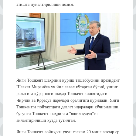
этишга йўналтирилиши лозим.
Янги Тошкент шаҳрини қуриш ташаббусини президент
Шавкат Мирзиёев уч йил аввал кўтарган бўлиб, унинг
режасига кўра, янги шаҳар Тошкент вилоятидаги
Чирчиқ ва Қорасув дарёлари оралиғига қурилади. Янги
Тошкентга пойтахтдаги давлат идоралари кўчирилиши,
бугунги Тошкент шаҳри эса “яшил ҳудуд”га
айлантирилиши кўзда тутилган.
Янги Тошкент лойиҳаси учун салкам 20 минг гектар ер