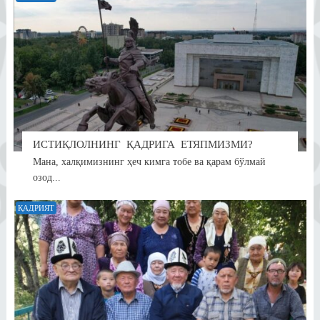
ИСТИҚЛОЛНИНГ ҚАДРИГА ЕТЯПМИЗМИ?
Мана, халқимизнинг ҳеч кимга тобе ва қарам бўлмай
озод...
ҚАДРИЯТ