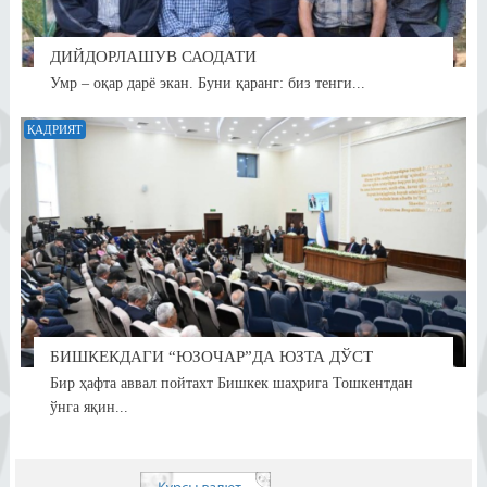
ДИЙДОРЛАШУВ САОДАТИ
Умр – оқар дарё экан. Буни қаранг: биз тенги...
ҚАДРИЯТ
БИШКЕКДАГИ “ЮЗОЧАР”ДА ЮЗТА ДЎСТ
Бир ҳафта аввал пойтахт Бишкек шаҳрига Тошкентдан
ўнга яқин...