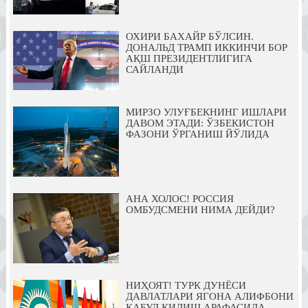
ОХИРИ БАХАЙР БЎЛСИН.
ДОНАЛЬД ТРАМП ИККИНЧИ БОР
АҚШ ПРЕЗИДЕНТЛИГИГА
САЙЛАНДИ
МИРЗО УЛУҒБЕКНИНГ ИШЛАРИ
ДАВОМ ЭТАДИ: ЎЗБЕКИСТОН
ФАЗОНИ ЎРГАНИШ ЙЎЛИДА
АНА ХОЛОС! РОССИЯ
ОМБУДСМЕНИ НИМА ДЕЙДИ?
НИҲОЯТ! ТУРК ДУНЁСИ
ДАВЛАТЛАРИ ЯГОНА АЛИФБОНИ
ҚАБУЛ ҚИЛИШ АРАФАСИДА