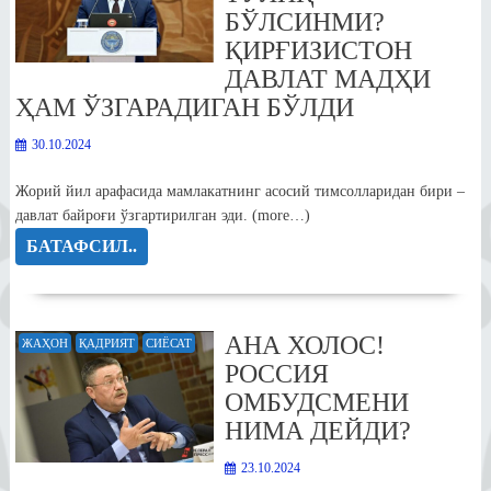
БЎЛСИНМИ?
ҚИРҒИЗИСТОН
ДАВЛАТ МАДҲИ
ҲАМ ЎЗГАРАДИГАН БЎЛДИ
30.10.2024
Жорий йил арафасида мамлакатнинг асосий тимсолларидан бири –
давлат байроғи ўзгартирилган эди. (more…)
БАТАФСИЛ..
АНА ХОЛОС!
ЖАҲОН
ҚАДРИЯТ
СИЁСАТ
РОССИЯ
ОМБУДСМЕНИ
НИМА ДЕЙДИ?
23.10.2024