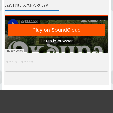
АУДИО ХАБАРЛАР
oqbura.org
·
oqbura.org