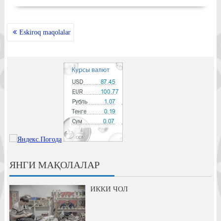
MAQOLALAR
Eskiroq maqolalar
BO‘YICHA
HARAKATLANISH
ЯНГИ МАҚОЛАЛАР
ИККИ ЧОЛ