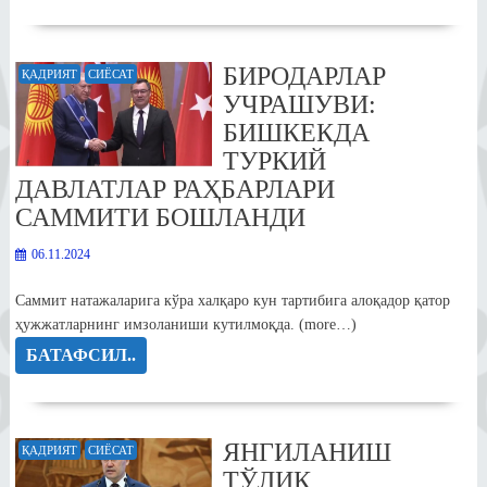
БИРОДАРЛАР
ҚАДРИЯТ
СИЁСАТ
УЧРАШУВИ:
БИШКЕКДА
ТУРКИЙ
ДАВЛАТЛАР РАҲБАРЛАРИ
САММИТИ БОШЛАНДИ
06.11.2024
Саммит натажаларига кўра халқаро кун тартибига алоқадор қатор
ҳужжатларнинг имзоланиши кутилмоқда. (more…)
БАТАФСИЛ..
ЯНГИЛАНИШ
ҚАДРИЯТ
СИЁСАТ
ТЎЛИҚ