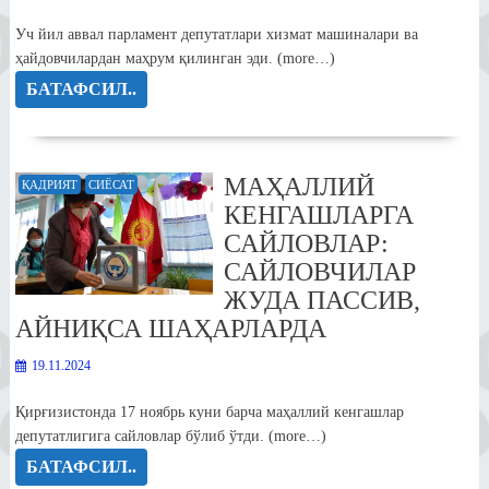
Уч йил аввал парламент депутатлари хизмат машиналари ва
ҳайдовчилардан маҳрум қилинган эди. (more…)
БАТАФСИЛ..
МАҲАЛЛИЙ
ҚАДРИЯТ
СИЁСАТ
КЕНГАШЛАРГА
САЙЛОВЛАР:
САЙЛОВЧИЛАР
ЖУДА ПАССИВ,
АЙНИҚСА ШАҲАРЛАРДА
19.11.2024
Қирғизистонда 17 ноябрь куни барча маҳаллий кенгашлар
депутатлигига сайловлар бўлиб ўтди. (more…)
БАТАФСИЛ..