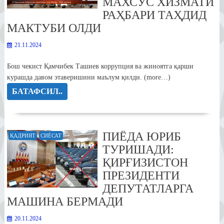
МАХСУС ХИЗМАТИ
РАҲБАРИ ТАҲДИД
МАКТУБИ ОЛДИ
21.11.2024
Бош чекист Қамчибек Ташиев коррупция ва жиноятга қарши
курашда давом этаверишини маълум қилди. (more…)
БАТАФСИЛ..
ПИЁДА ЮРИБ
ҚАДРИЯТ
СИЁСАТ
ТУРИШАДИ:
ҚИРҒИЗИСТОН
ПРЕЗИДЕНТИ
ДЕПУТАТЛАРГА
МАШИНА БЕРМАДИ
20.11.2024