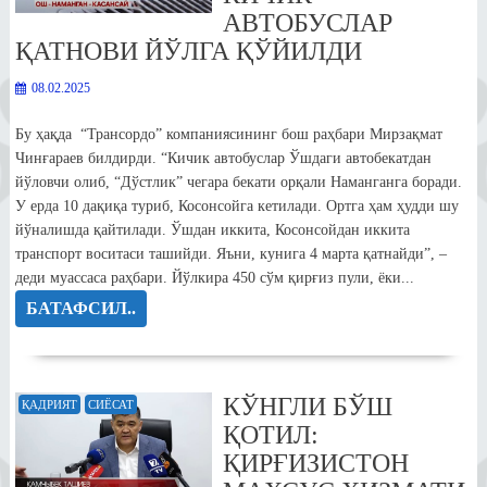
АВТОБУСЛАР
ҚАТНОВИ ЙЎЛГА ҚЎЙИЛДИ
08.02.2025
Бу ҳақда “Трансордо” компаниясининг бош раҳбари Мирзақмат
Чинғараев билдирди. “Кичик автобуслар Ўшдаги автобекатдан
йўловчи олиб, “Дўстлик” чегара бекати орқали Наманганга боради.
У ерда 10 дақиқа туриб, Косонсойга кетилади. Ортга ҳам ҳудди шу
йўналишда қайтилади. Ўшдан иккита, Косонсойдан иккита
транспорт воситаси ташийди. Яъни, кунига 4 марта қатнайди”, –
деди муассаса раҳбари. Йўлкира 450 сўм қирғиз пули, ёки...
БАТАФСИЛ..
КЎНГЛИ БЎШ
ҚАДРИЯТ
СИЁСАТ
ҚОТИЛ:
ҚИРҒИЗИСТОН