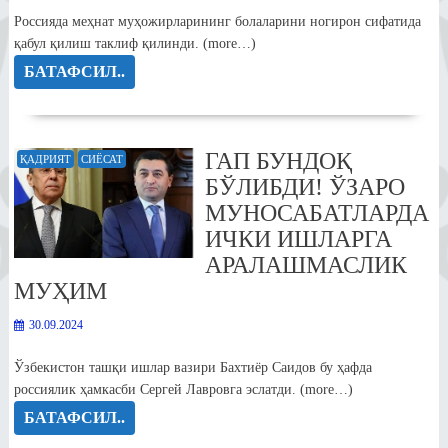
Россияда меҳнат муҳожирларининг болаларини ногирон сифатида
қабул қилиш таклиф қилинди. (more…)
БАТАФСИЛ..
ГАП БУНДОҚ
ҚАДРИЯТ
СИЁСАТ
БЎЛИБДИ! ЎЗАРО
МУНОСАБАТЛАРДА
ИЧКИ ИШЛАРГА
АРАЛАШМАСЛИК
МУҲИМ
30.09.2024
Ўзбекистон ташқи ишлар вазири Бахтиёр Саидов бу ҳафда
россиялик ҳамкасби Сергей Лавровга эслатди. (more…)
БАТАФСИЛ..