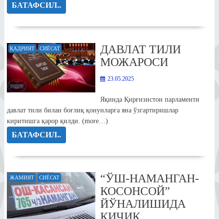
БАТАФСИЛ..
ДАВЛАТ ТИЛИ
ҚАДРИЯТ
СИЁСАТ
МОЖАРОСИ
23.05.2025
Яқинда Қирғизистон парламенти
давлат тили билан боғлиқ қонунларга яна ўзгартиришлар
киритишга қарор қилди. (more…)
БАТАФСИЛ..
“ЎШ-НАМАНГАН-
ЖАМИЯТ
СИЁСАТ
КОСОНСОЙ”
ЙЎНАЛИШИДА
КИЧИК