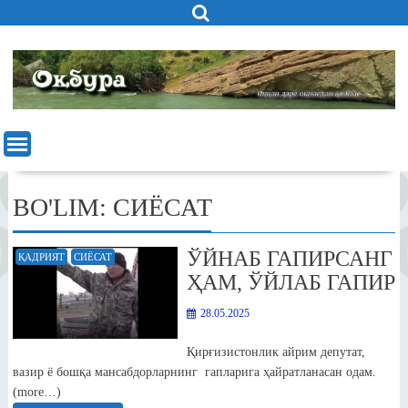
Skip
to
content
BO'LIM:
СИЁСАТ
ЎЙНАБ ГАПИРСАНГ
ҚАДРИЯТ
СИЁСАТ
ҲАМ, ЎЙЛАБ ГАПИР
28.05.2025
Қирғизистонлик айрим депутат,
вазир ё бошқа мансабдорларнинг гапларига ҳайратланасан одам.
(more…)