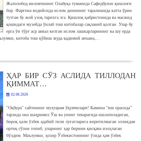
Жалолобод вилоятининг Олабуқа туманида Сафедбулон қишлоғи
бор. Фарғона водийсида ислом динининг таралишида катта ўрин
тутган бу жой узоқ тарихга эга. Қишлоқ қабристонида ва масжид
қошидаги музейда ўнлаб тош китобалар сақланиб қолган. Улар бу
ерга ўн тўрт аср аввал келган ислом лашкарларининг ва шу ерда
ълумки, китоба тош қўйиш жуда қадимий анъана,...
ҲАР БИР СЎЗ АСЛИДА ТИЛЛОДАН
ҚИММАТ…
02.06.2026
"Оқбура" сайтининг муҳтарам ўқувчилари! Камина “иш орасида”
тарзида она шаҳримиз Ўш ва унинг теварагида ишлатиладиган,
бироқ ҳали ўзбек адабий тили луғатларига киритилмаган элликдан
ортиқ сўзни топиб, уларнинг ҳар бирини қисқача изоҳлаган
бўлдим. Маълумки, ҳозир Ўзбекистоннинг ўзида ҳам ўзбек