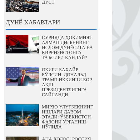
ДЎСТ
ДУНЁ ХАБАРЛАРИ
СУРИЯДА ҲОКИМИЯТ
АЛМАШДИ: БУНИНГ
ИСЛОМ ДУНЁСИГА ВА
ҚИРҒИЗИСТОНГА
ТАЪСИРИ ҚАНДАЙ?
ОХИРИ БАХАЙР
БЎЛСИН. ДОНАЛЬД
ТРАМП ИККИНЧИ БОР
АҚШ
ПРЕЗИДЕНТЛИГИГА
САЙЛАНДИ
МИРЗО УЛУҒБЕКНИНГ
ИШЛАРИ ДАВОМ
ЭТАДИ: ЎЗБЕКИСТОН
ФАЗОНИ ЎРГАНИШ
ЙЎЛИДА
АНА ХОЛОС! РОССИЯ