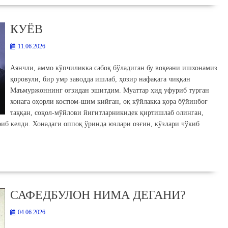
КУЁВ
11.06.2026
Аянчли, аммо кўпчиликка сабоқ бўладиган бу воқеани ишхонамиз
қоровули, бир умр заводда ишлаб, ҳозир нафақага чиққан
Маъмуржоннинг оғзидан эшитдим. Муаттар ҳид уфуриб турган
хонага оҳорли костюм-шим кийган, оқ кўйлакка қора бўйинбоғ
таққан, соқол-мўйлови йигитларникидек қиртишлаб олинган,
риб келди. Хонадаги оппоқ ўринда юзлари озғин, кўзлари чўкиб
САФЕДБУЛОН НИМА ДЕГАНИ?
04.06.2026