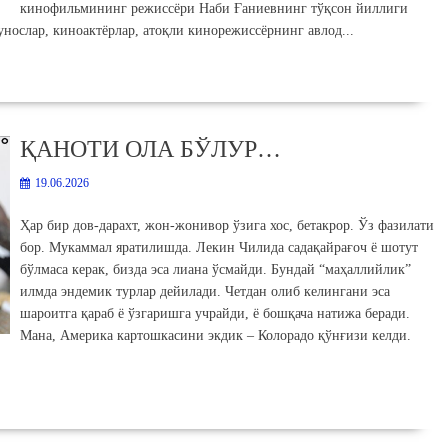
кинофильмининг режиссёри Наби Ғаниевнинг тўқсон йиллиги
ослар, киноактёрлар, атоқли кинорежиссёрнинг авлод...
ҚАНОТИ ОЛА БЎЛУР…
19.06.2026
Ҳар бир дов-дарахт, жон-жонивор ўзига хос, бетакрор. Ўз фазилати
бор. Мукаммал яратилишда. Лекин Чилида садақайрағоч ё шотут
бўлмаса керак, бизда эса лиана ўсмайди. Бундай “маҳаллийлик”
илмда эндемик турлар дейилади. Четдан олиб келингани эса
шароитга қараб ё ўзгаришга учрайди, ё бошқача натижа беради.
Мана, Америка картошкасини экдик – Колорадо қўнғизи келди.