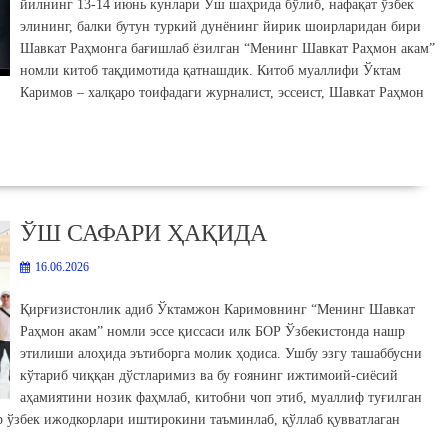
йилнинг 13-14 июнь кунлари Ўш шаҳрида бўлиб, нафақат ўзбек
элининг, балки бутун туркий дунёнинг йирик шоирларидан бири
Шавкат Раҳмонга бағишлаб ёзилган “Менинг Шавкат Раҳмон акам”
номли китоб тақдимотида қатнашдик. Китоб муаллифи Ўктам
Каримов – халқаро тоифадаги журналист, эссеист, Шавкат Раҳмон
ЎШ САФАРИ ҲАҚИДА
16.06.2026
Қирғизистонлик адиб Ўктамжон Каримовнинг “Менинг Шавкат
Раҳмон акам” номли эссе қиссаси илк БОР Ўзбекистонда нашр
этилиши алоҳида эътиборга молик ҳодиса. Ушбу эзгу ташаббусни
кўтариб чиққан дўстларимиз ва бу ғоянинг ижтимоий-сиёсий
аҳамиятини нозик фаҳмлаб, китобни чоп этиб, муаллиф туғилган
р ўзбек ижодкорлари иштирокини таъминлаб, қўллаб қувватлаган