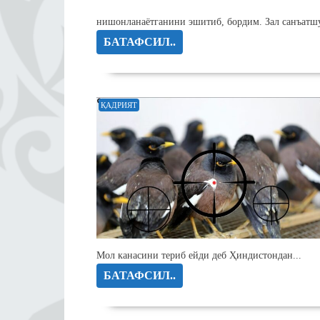
нишонланаётганини эшитиб, бордим. Зал санъатшун
БАТАФСИЛ..
ҚАДРИЯТ
Мол канасини териб ейди деб Ҳиндистондан...
БАТАФСИЛ..