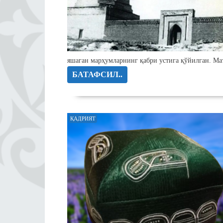
яшаган марҳумларнинг қабри устига қўйилган. Ма
БАТАФСИЛ..
ҚАДРИЯТ