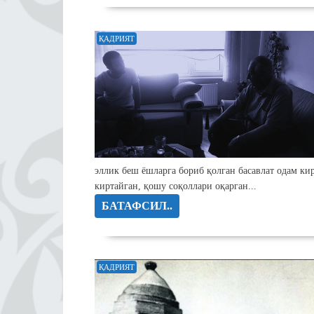
ҚАДРИЯТ
эллик беш ёшларга бориб қолган басавлат одам ки
киртайган, қошу соқоллари оқарган...
БАТАФСИЛ..
ҚАДРИЯТ