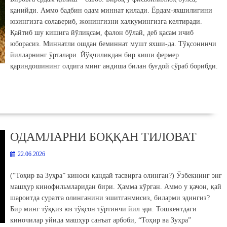
қанийди. Аммо бадбин одам миннат қилади. Ёрдам-яхшилигини
юзингизга солавериб, жонингизни халқумингизга келтиради.
Қайтиб шу кишига йўлиқсам, фалон бўлай, деб қасам ичиб
юборасиз. Миннатли ошдан беминнат мушт яхши-да. Тўқсонинчи
йилларнинг ўрталари. Йўқчиликдан бир киши фермер
қариндошининг олдига минг андиша билан буғдой сўраб борибди.
ОДАМЛАРНИ БОҚҚАН ТИЛОВАТ
22.06.2026
(“Тоҳир ва Зуҳра” киноси қандай тасвирга олинган?) Ўзбекнинг энг
машҳур кинофильмларидан бири. Ҳамма кўрган. Аммо у қачон, қай
шароитда суратга олинганини эшитганмисиз, биларми эдингиз?
Бир минг тўққиз юз тўқсон тўртинчи йил эди. Тошкентдаги
киночилар уйида машҳур санъат арбоби, “Тоҳир ва Зуҳра”