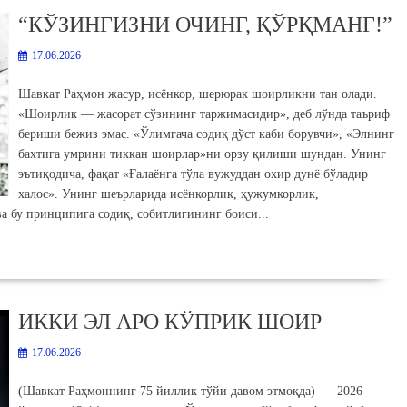
“КЎЗИНГИЗНИ ОЧИНГ, ҚЎРҚМАНГ!”
17.06.2026
Шавкат Раҳмон жасур, исёнкор, шерюрак шоирликни тан олади.
«Шоирлик — жасорат сўзининг таржимасидир», деб лўнда таъриф
бериши бежиз эмас. «Ўлимгача содиқ дўст каби борувчи», «Элнинг
бахтига умрини тиккан шоирлар»ни орзу қилиши шундан. Унинг
эътиқодича, фақат «Ғалаёнга тўла вужуддан охир дунё бўладир
халос». Унинг шеърларида исёнкорлик, ҳужумкорлик,
а бу принципига содиқ, собитлигининг боиси...
ИККИ ЭЛ АРО КЎПРИК ШОИР
17.06.2026
(Шавкат Раҳмоннинг 75 йиллик тўйи давом этмоқда) 2026