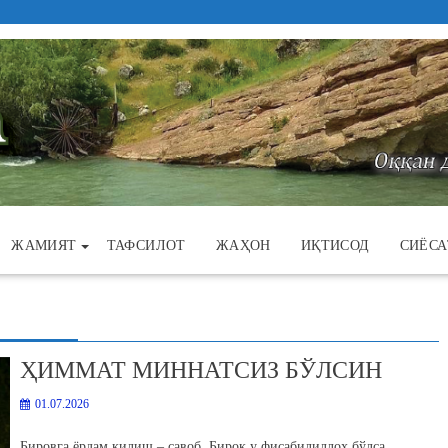
ЖАМИЯТ
ТАФСИЛОТ
ЖАҲОН
ИҚТИСОД
СИЁСА
ҲИММАТ МИННАТСИЗ БЎЛСИН
01.07.2026
Бировга ёрдам қилиш – савоб. Бироқ у фисабилиллоҳ бўлса,