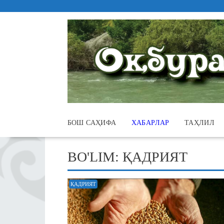
Skip
to
content
БОШ САҲИФА
ХАБАРЛАР
ТАҲЛИЛ
BO'LIM:
ҚАДРИЯТ
ҚАДРИЯТ