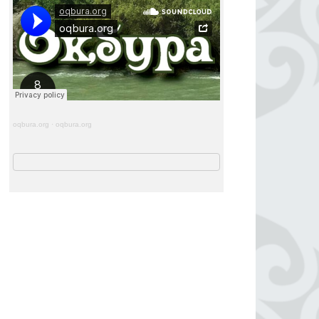
oqbura.org
·
oqbura.org