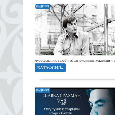
ҚАДРИЯТ
муросасизлик, ғазаб-нафрат руҳининг ҳокимлиги в
БАТАФСИЛ..
ҚАДРИЯТ