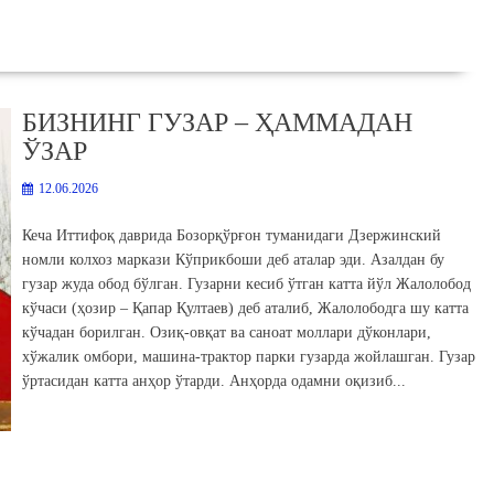
БИЗНИНГ ГУЗАР – ҲАММАДАН
ЎЗАР
12.06.2026
Кеча Иттифоқ даврида Бозорқўрғон туманидаги Дзержинский
номли колхоз маркази Кўприкбоши деб аталар эди. Азалдан бу
гузар жуда обод бўлган. Гузарни кесиб ўтган катта йўл Жалолобод
кўчаси (ҳозир – Қапар Қултаев) деб аталиб, Жалолободга шу катта
кўчадан борилган. Озиқ-овқат ва саноат моллари дўконлари,
хўжалик омбори, машина-трактор парки гузарда жойлашган. Гузар
ўртасидан катта анҳор ўтарди. Анҳорда одамни оқизиб...