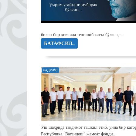
билан бир ҳовлида тепишиб катта бўлган,...
БАТАФСИЛ..
ҚАДРИЯТ
Ўш шаҳрида тақдимот ташкил этиб, унда бир қато
Республика “Ватандош” жамоат фонди...