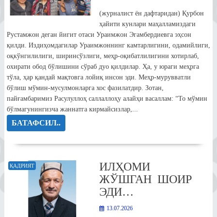
(журналист ён дафтаридан) Қурбон
ҳайити кунлари маҳалламиздаги
Рустамжон деган йигит отаси Ураимжон Эгамбердиевга эҳсон
қилди. Издиҳомдагилар Ураимжоннинг камтарлигини, одамийлиги,
оқкўнгилилиги, ширинсўзлиги, меҳр-оқибатлилигини хотирлаб,
охирати обод бўлишини сўраб дуо қилдилар. Ҳа, у юраги меҳрга
тўла, ҳар қандай мақтовга лойиқ инсон эди. Меҳр-мурувватли
бўлиш мўмин-мусулмонларга хос фазилатдир. Зотан,
пайғамбаримиз Расулуллоҳ саллаллоҳу алайҳи васаллам: “То мўмин
бўлмагунингизча жаннатга кирмайсизлар,...
БАТАФСИЛ..
ИЛҲОМИ
ҚАДРИЯТ
ЖЎШГАН ШОИР
ЭДИ…
13.07.2026