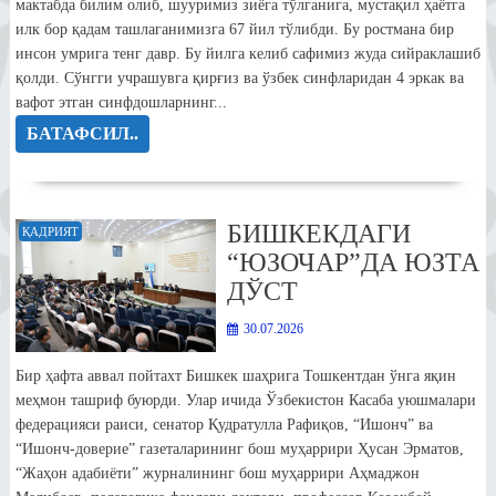
мактабда билим олиб, шууримиз зиёга тўлганига, мустақил ҳаётга
илк бор қадам ташлаганимизга 67 йил тўлибди. Бу ростмана бир
инсон умрига тенг давр. Бу йилга келиб сафимиз жуда сийраклашиб
қолди. Сўнгги учрашувга қирғиз ва ўзбек синфларидан 4 эркак ва
вафот этган синфдошларнинг...
БАТАФСИЛ..
БИШКЕКДАГИ
ҚАДРИЯТ
“ЮЗОЧАР”ДА ЮЗТА
ДЎСТ
30.07.2026
Бир ҳафта аввал пойтахт Бишкек шаҳрига Тошкентдан ўнга яқин
меҳмон ташриф буюрди. Улар ичида Ўзбекистон Касаба уюшмалари
федерацияси раиси, сенатор Қудратулла Рафиқов, “Ишонч” ва
“Ишонч-доверие” газеталарининг бош муҳаррири Ҳусан Эрматов,
“Жаҳон адабиёти” журналининг бош муҳаррири Аҳмаджон