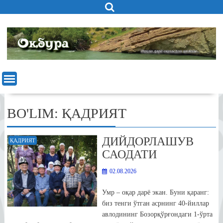
Skip
to
content
BO'LIM:
ҚАДРИЯТ
ДИЙДОРЛАШУВ
ҚАДРИЯТ
САОДАТИ
02.08.2026
Умр – оқар дарё экан. Буни қаранг:
биз тенги ўтган асрнинг 40-йиллар
авлодининг Бозорқўрғондаги 1-ўрта