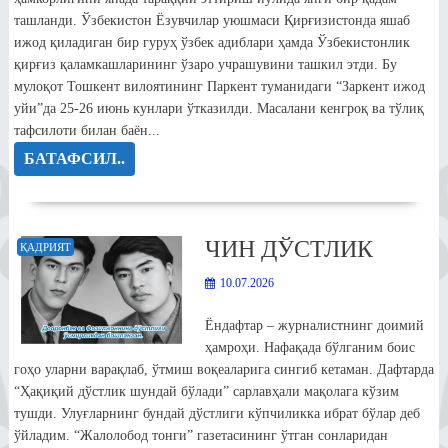
ташланди. Ўзбекистон Ёзувчилар уюшмаси Қирғизистонда яшаб
ижод қиладиган бир гуруҳ ўзбек адиблари ҳамда Ўзбекистонлик
қирғиз қаламкашларининг ўзаро учрашувини ташкил этди. Бу
мулоқот Тошкент вилоятининг Паркент туманидаги “Заркент ижод
уйи”да 25-26 июнь кунлари ўтказилди. Масалани кенгроқ ва тўлиқ
тафсилоти билан баён...
БАТАФСИЛ..
ЧИН ДЎСТЛИК
ҚАДРИЯТ
10.07.2026
Ёндафтар – журналистнинг доимий
ҳамроҳи. Нафақада бўлганим боис
гоҳо уларни варақлаб, ўтмиш воқеаларига сингиб кетаман. Дафтарда
“Ҳақиқий дўстлик шундай бўлади” сарлавҳали мақолага кўзим
тушди. Улуғларнинг бундай дўстлиги кўпчиликка ибрат бўлар деб
ўйладим. “Жалолобод тонги” газетасининг ўтган сонларидан