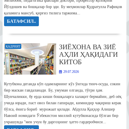
Мелибоев, педагогика фанлари доктори, профессор Қозоқбой
Йўлдошев ва бошқалар бор эди. Бу меҳмонлар Қудратулла Рафиқов
қаламига мансуб, қирғиз тилига таржима...
БАТАФСИЛ..
ЗИЁХОНА ВА ЗИЁ
ҚАДРИЯТ
АҲЛИ ҲАҚИДАГИ
КИТОБ
29.07.2026
Кутубхона деганда кўп одамларнинг кўз ўнгида тинч-осуда, сокин
бир маскан гавдаланади. Бу, умуман олганда, тўғри ҳам.
Шунчаликки, бу ерда киши бошқаларга халақит бермайин, деб оёқ
учида юради, паст овоз билан гапиради, кимнидир чақириш керак
бўлса, ёнига бориб мурожаат қилади. Абдулла Қаҳҳор Алишер
Навоий номидаги Ўзбекистон миллий кутубхонасида бўлган бир
учрашувда “мен учун бу даргоҳнинг ҳатто гардеробчиси...