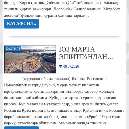
бирида “Қирғиз, қозоқ, ўзбекнинг тўйи” деб номланган мақолада
таниқли қирғиз режиссёри Дооронбек Садирбаевнинг “Муҳаббат
достони” фильмининг суратга олиниш тарихи...
БАТАФСИЛ..
ЮЗ МАРТА
ҚАДРИЯТ
ЭШИТГАНДАН…
08.07.2026
(журналист ён дафтаридан) Яқинда Россиянинг
Новосибирск шаҳрида бўлиб, у ерда меҳнат қилаётган
юртдошларимиз ҳаёти, шаҳарнинг эътиборга сазовор жойлари
билан танишиб қайтдим. Қуйида сафар таассуротларидан ҳикоя
қилсам. Кўп малакали мутахассислар, ишга яроқли йигит-қизлар
Россия ва Қозоғистонга кетиб ишлаяптилар. Қайсиям йили Россияга
бориб ишлашга отланган бир ҳамқишлоғимни кўриб: “Улуш еринг
бор-ку, автослесарь бўлгансан, ота-онанг олдида тинчгина...