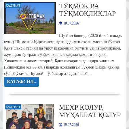
ТЎҚМОҚ ВА
ҚАДРИЯТ
ТЎҚМОҚЛИКЛАР
19.07.2026
Шу йил бошида (2026 йил 1 январь
куни) Шимолий Қирғизистондаги қадимги аҳоли маскани бўлган
Қант шаҳри тарихи ва ушбу шаҳарнинг бугунги ўзига хосликлари,
жумладан бу ердаги ўзбек аҳолиси ҳақида ҳам, ёзган эдик.
Ҳикоямизни давом эттириб, Қант шаҳарчасидан қирқ чақирим
(Бишкекдан эса 65 км.) шарқда жойлашган Тўқмоқ шаҳри ҳақида
сўзлаб ўтамиз. Бу жой – ўзбеклар азалдан яшаб...
БАТАФСИЛ..
МЕҲР ҚОЛУР,
ҚАДРИЯТ
МУҲАББАТ ҚОЛУР
19.07.2026