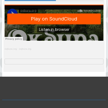
oqbura.org
·
oqbura.org