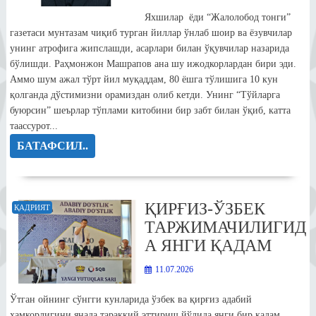
Яхшилар ёди “Жалолобод тонги”
газетаси мунтазам чиқиб турган йиллар ўнлаб шоир ва ёзувчилар
унинг атрофига жипслашди, асарлари билан ўқувчилар назарида
бўлишди. Раҳмонжон Машрапов ана шу ижодкорлардан бири эди.
Аммо шум ажал тўрт йил муқаддам, 80 ёшга тўлишига 10 кун
қолганда дўстимизни орамиздан олиб кетди. Унинг “Тўйларга
буюрсин” шеърлар тўплами китобини бир забт билан ўқиб, катта
таассурот...
БАТАФСИЛ..
ҚИРҒИЗ-ЎЗБЕК
ҚАДРИЯТ
ТАРЖИМАЧИЛИГИД
А ЯНГИ ҚАДАМ
11.07.2026
Ўтган ойнинг сўнгги кунларида ўзбек ва қирғиз адабий
ҳамкорлигини янада тараққий эттириш йўлида янги бир қадам