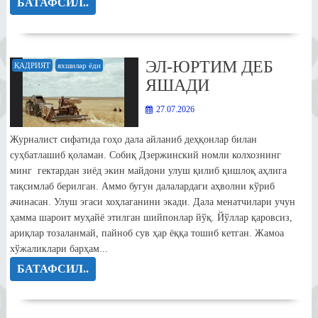
БАТАФСИЛ..
ЭЛ-ЮРТИМ ДЕБ
ҚАДРИЯТ
яхшилар ёди
ЯШАДИ
27.07.2026
Журналист сифатида гоҳо дала айланиб деҳқонлар билан
суҳбатлашиб қоламан. Собиқ Дзержинский номли колхознинг
минг гектардан зиёд экин майдони улуш қилиб қишлоқ аҳлига
тақсимлаб берилган. Аммо бугун далалардаги аҳволни кўриб
ачинасан. Улуш эгаси хоҳлаганини экади. Дала менатчилари учун
ҳамма шароит муҳайё этилган шийпонлар йўқ. Йўллар қаровсиз,
ариқлар тозаланмай, пайноб сув ҳар ёққа тошиб кетган. Жамоа
хўжаликлари барҳам...
БАТАФСИЛ..