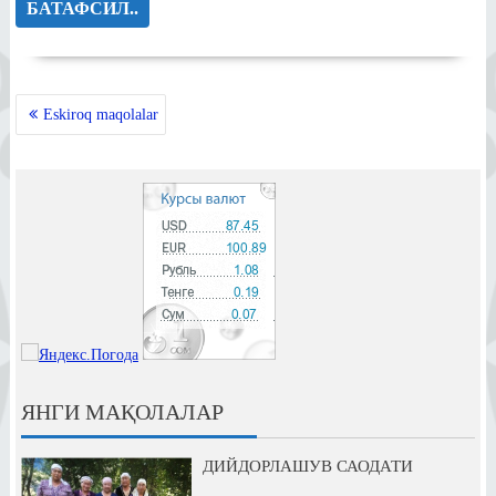
БАТАФСИЛ..
MAQOLALAR
Eskiroq maqolalar
BO‘YICHA
HARAKATLANISH
ЯНГИ МАҚОЛАЛАР
ДИЙДОРЛАШУВ САОДАТИ