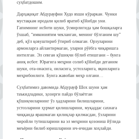
суҳбатдошим.
Дарҳақиқат Абдурауфни Худо яхши кўраркан. Чунки
мустақкам иродали қилиб яратиб қўйибди уни.
Гапимнинг исботи шуки, ўсмирлигида ҳам бошқаларга
ўхшаб, “имкониятим чекланган, менинг бўлганим шу”
деб, қўл қовуштириб ўтириб олмаган. Орзуларини
армонларга айлантирмаган, уларни рўёбга чиқаришга
интилган. Эл севган қўшиқчи бўлиб етишгани – бунга
аниқ исбот. Юрагига меҳрни солиб қўйибди деганим
шуки, ота-онасига, оиласига, устозларига, яқинларига
меҳрибонлиги. Бунга жавобан меҳр олгани…
Суҳбатимиз давомида Абдурауф Шох шуни ҳам
таъкидладики, ҳозирги пайдо бўлаётган
қўшиқчиларнинг ўз ҳадларини билишларини,
устозларини ҳурмат қилишларини, муқаддас сахнага
чиққанда ярашмаган қилиқлар қилмасдан, ўзларини
чиройли тутишларини ва эл меҳрини қозониш йўлида
меъёрни билиб юришларини ич-ичидан хоҳлайди.