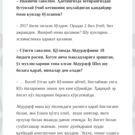
– Иккинчи саволим. Ҳаётингизда хотирангиздан
бутунлай ўчиб кетишини хоҳлайдиган қандайдир
ёмон кунлар бўлганми?
– 2017 йили оилали бўлдим. Орадан 2 йил ўтиб, биз
ажрашдик. Яшириб нима қиламан? Шу кунларни…
эсламасликка ҳаракат қиламан.
–
С
ў
нг
г
и саволим.
Қўлимда Абдурауфнинг 18
ёшдаги расми. Бугун анча мақсадларига эришган,
ўз мухлисларини топа олган Абдурауф Шох шу
болага қараб, нималар дея олади?
– … Босиб ўтган ҳаёт йўлимни айтиб, йиғлайман унга.
Кўз ёшларимни лекин ҳеч ким кўрмайди. Ҳақиқий эр
йигит кўз ёшларини бировга кўрсатмайди.
Абдурауф мана шу ёшликдаги расмига қараб йиғлагани
билан, яна ўзини қўлга олиб, яхши ниятлар, янги
орзулар билан яшашда давом этмоқда. Бу йигит билан
суҳбатлашар эканман, унинг дунёқараши худди
қалбидай кенглигини хис қилдим. Эхххе, унинг олдига