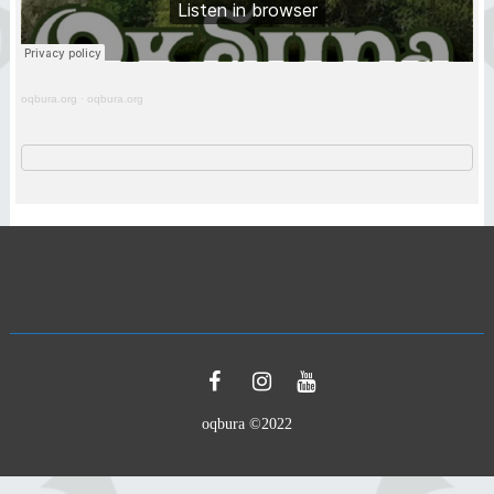
oqbura.org
·
oqbura.org
oqbura ©2022