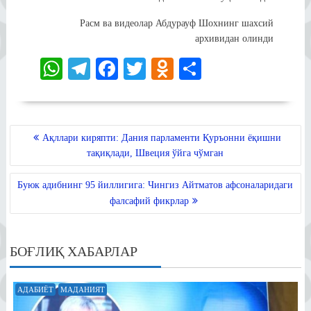
Расм ва видеолар Абдурауф Шохнинг шахсий
архивидан олинди
W
Te
Fa
T
O
S
ha
le
ce
wi
dn
ha
ts
gr
bo
tte
ok
re
A
a
ok
r
la
POST
Ақллари киряпти: Дания парламенти Қуръонни ёқишни
MENYUSI
pp
m
ss
тақиқлади, Швеция ўйга чўмган
ni
Буюк адибнинг 95 йиллигига: Чингиз Айтматов афсоналаридаги
ki
фалсафий фикрлар
БОҒЛИҚ ХАБАРЛАР
АДАБИЁТ
МАДАНИЯТ