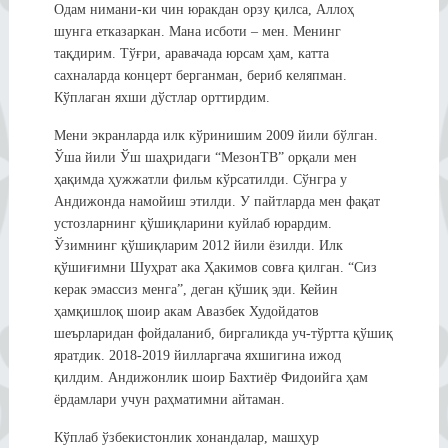
Одам нимани-ки чин юракдан орзу қилса, Аллоҳ
шунга етказаркан. Мана исботи – мен. Менинг
тақдирим. Тўғри, аравачада юрсам ҳам, катта
сахналарда концерт берганман, бериб келяпман.
Кўплаган яхши дўстлар орттирдим.
Мени экранларда илк кўринишим 2009 йили бўлган.
Ўша йили Ўш шаҳридаги “МезонТВ” орқали мен
ҳақимда ҳужжатли фильм кўрсатилди. Сўнгра у
Андижонда намойиш этилди. У пайтларда мен фақат
устозларнинг қўшиқларини куйлаб юрардим.
Ўзимнинг қўшиқларим 2012 йили ёзилди. Илк
қўшиғимни Шуҳрат ака Ҳакимов совға қилган. “Сиз
керак эмассиз менга”, деган қўшиқ эди. Кейин
ҳамқишлоқ шоир акам Авазбек Худойдатов
шеърларидан фойдаланиб, биргаликда уч-тўртта қўшиқ
яратдик. 2018-2019 йилларгача яхшигина ижод
қилдим. Андижонлик шоир Бахтиёр Фидоийга ҳам
ёрдамлари учун раҳматимни айтаман.
Кўплаб ўзбекистонлик хонандалар, машҳур