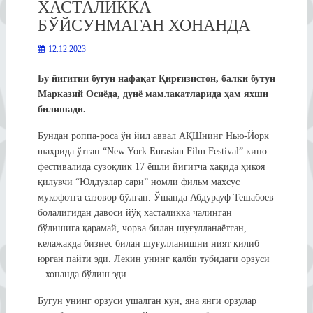
ХАСТАЛИККА
БЎЙСУНМАГАН ХОНАНДА
12.12.2023
Бу йигитни бугун нафақат Қирғизистон, балки бутун
Марказий Осиёда, дунё мамлакатларида ҳам яхши
билишади.
Бундан роппа-роса ўн йил аввал АҚШнинг Нью-Йорк
шаҳрида ўтган “New York Eurasian Film Festival” кино
фестивалида сузоқлик 17 ёшли йигитча ҳақида ҳикоя
қилувчи “Юлдузлар сари” номли фильм махсус
мукофотга сазовор бўлган. Ўшанда Абдурауф Тешабоев
болалигидан давоси йўқ хасталикка чалинган
бўлишига қарамай, чорва билан шуғулланаётган,
келажакда бизнес билан шуғулланишни ният қилиб
юрган пайти эди. Лекин унинг қалби тубидаги орзуси
– хонанда бўлиш эди.
Бугун унинг орзуси ушалган кун, яна янги орзулар