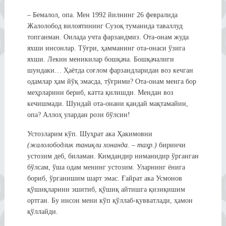
– Бемалол, опа. Мен 1992 йилнинг 26 февралида
Жалолобод вилоятининг Сузоқ туманида таваллуд
топганман. Оилада учта фарзандмиз. Ота-онам жуда
яхши инсонлар. Тўғри, ҳамманинг ота-онаси ўзига
яхши. Лекин меникилар бошқача. Бошқачалиги
шундаки… Ҳаётда соғлом фарзандларидан воз кечган
одамлар ҳам йўқ эмасда, тўғрими? Ота-онам менга бор
меҳрларини бериб, катта қилишди. Мендан воз
кечишмади. Шундай ота-онани қандай мақтамайин,
опа? Аллоҳ улардан рози бўлсин!
Устозларим кўп. Шуҳрат ака Ҳакимовни
(жалолободлик таниқли хонанда. – таҳр.)
биринчи
устозим деб, биламан. Кимдандир ниманидир ўрганган
бўлсам, ўша одам менинг устозим. Уларнинг ёнига
бориб, ўрганишим шарт эмас. Ғайрат ака Усмонов
қўшиқларини эшитиб, қўшиқ айтишга қизиқишим
ортган. Бу инсон мени кўп қўллаб-қувватлади, ҳамон
қўллайди.