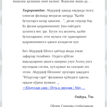
яхшилик қилишни ният килинг. Яхшилик яхши-да…
Таҳририятдан:
Абдурауф ҳақида юқорида тилга
олинган фильмда янграган шеърда “Қалби
бутунларга келар ҳавасим…”, деган сатрлар бор.
Бу фильм қаҳрамонининг ўша пайтдаги
ҳолатига мос эди. Бугун эса аксинча, қалби
бутунларнинг, етти мучаси соғ одамларнинг
қаҳрамонимизга ҳаваси келадиган кун.
Биз Абдурауф Шохга ҳаётида янада улкан
зафарлар тилаймиз. Олдига қўйган
мақсадларини амалга ошириш учун Аллоҳ унга
мустаҳкам соғлик, куч-қувват ва салоҳият ато
этсин. Абдурауф Шохнинг орзулари ҳақидаги
“Юлдузлар сари” фильмини қуйидаги ҳавола
орқали кўриш мумкин:
• Юлдузлар сари / Путь к звездам / Way …
Оқбура, Ўш.
Ойдин Соипова суҳбатлашди.