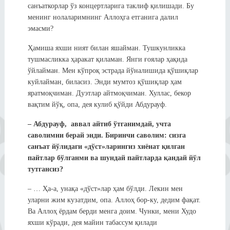
санъаткорлар ўз концертларига таклиф қилишади. Бу
менинг нолаларимнинг Аллоҳга етганига далил
эмасми?
Ҳамиша яхши ният билан яшайман. Тушкунликка
тушмасликка ҳаракат қиламан. Янги ғоялар ҳақида
ўйлайман. Мен кўпроқ эстрада йўналишида қўшиқлар
куйлайман, биласиз. Энди мумтоз қўшиқлар ҳам
яратмоқчиман. Дуэтлар айтмоқчиман. Хуллас, бекор
вақтим йўқ, опа, дея кулиб қўйди Абдурауф.
– Абдурауф, аввал айтиб ўтганимдай, учта
саволимни берай энди. Биринчи саволим:
сизга
санъат йўлидаги «дўст»ларингиз хиёнат қилган
пайтлар бўлганми ва шундай пайтларда қандай йўл
тутгансиз?
– … Ҳа-а, унақа «дўст»лар ҳам бўлди. Лекин мен
уларни жим кузатдим, опа. Аллоҳ бор-ку, дедим фақат.
Ва Аллоҳ ёрдам берди менга доим. Чунки, мени Худо
яхши кўради, дея майин табассум қилади