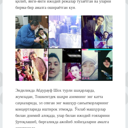
қилиб, янги-янги ижодий режалар тузаётган ва уларни
бирма-бир амалга ошираётган кун.
Эндиликда Абдурауф Шох турли шаҳарларда,
жумладан, Тошкентдек шаҳри азимнинг энг катта
саҳналарида, эл севган энг машҳур санъаткорларнинг
концертларида иштирок этмоқда. Ўнлаб машҳурлар
билан доимий алоқада, улар билан ижодий ғояларини
ўртоқлашиб, биргаликда ажойиб лойиҳаларни амалга