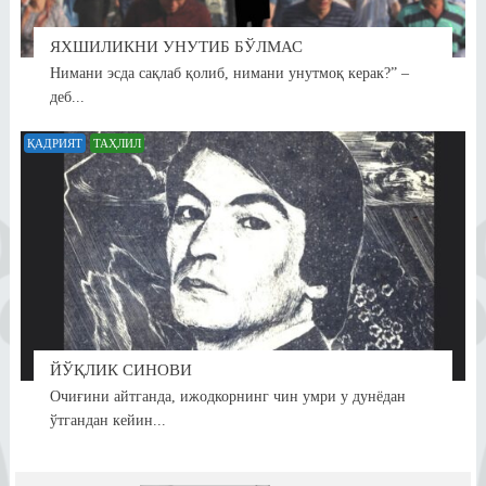
ЯХШИЛИКНИ УНУТИБ БЎЛМАС
Нимани эсда сақлаб қолиб, нимани унутмоқ керак?” –
деб...
ҚАДРИЯТ
ТАҲЛИЛ
ЙЎҚЛИК СИНОВИ
Очиғини айтганда, ижодкорнинг чин умри у дунёдан
ўтгандан кейин...