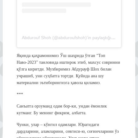
Abdurouf Shoh (@abduroufshoh)’in paylaştığı bir gönderi
Яқинда қаҳрамонимиз Ўш шаҳрида ўтган “Топ
Наво-2023” танловида иштирок этиб, махсус совринни
қўлга киритди. Мухбиримиз Абдурауф Шох билан
учрашиб, уни суҳбатга тортди. Қуйида ана шу
материални эътиборингизга ҳавола қиламиз.
***
Санъатга орзуманд одам бор-ки, ундан ёмонлик
кутманг. Бу менинг фикрим, албатта.
Чунки, улар – кўнгил одамлари. Юрагидаги
дардларини, аламларини, севгиси-ю, соғинчларини ўз