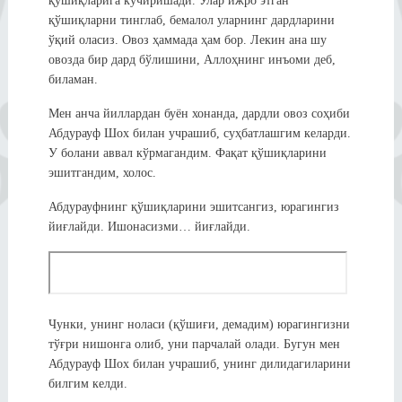
қўшиқларига кўчиришади. Улар ижро этган
қўшиқларни тинглаб, бемалол уларнинг дардларини
ўқий оласиз. Овоз ҳаммада ҳам бор. Лекин ана шу
овозда бир дард бўлишини, Аллоҳнинг инъоми деб,
биламан.
Мен анча йиллардан буён хонанда, дардли овоз соҳиби
Абдурауф Шох билан учрашиб, суҳбатлашгим келарди.
У болани аввал кўрмагандим. Фақат қўшиқларини
эшитгандим, холос.
Абдурауфнинг қўшиқларини эшитсангиз, юрагингиз
йиғлайди. Ишонасизми… йиғлайди.
Чунки, унинг ноласи (қўшиғи, демадим) юрагингизни
тўғри нишонга олиб, уни парчалай олади. Бугун мен
Абдурауф Шох билан учрашиб, унинг дилидагиларини
билгим келди.