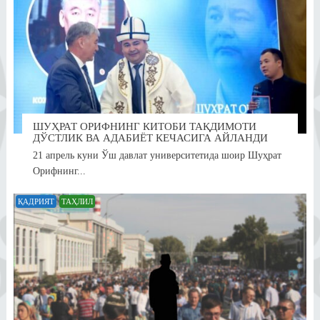
ШУҲРАТ ОРИФНИНГ КИТОБИ ТАҚДИМОТИ
ДЎСТЛИК ВА АДАБИЁТ КЕЧАСИГА АЙЛАНДИ
21 апрель куни Ўш давлат университетида шоир Шуҳрат
Орифнинг...
ҚАДРИЯТ
ТАҲЛИЛ