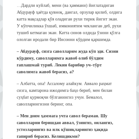
…Дардли куйлаб, мени (ва ҳаммани) йиғлатадиган
Абдурауф ҳаётда қувноқ, дангал, орзулар қилиб, олдига
катта мақсадлар қўя оладиган рухи тирик йигит экан.
У кўпчиликка ўхшаб, имкониятим чекланган деб, рухи
тушиб кетмаган экан. Катта синов олдида ўзини қўлга
ололган иродали бир Инсонни кўрдим қаршимда.
–
Абдурауф,
с
изга саволларим жуда к
ў
п эди. Сизни
к
ў
рдим
у
, саволларимга жавоб олиб б
ў
лдим
гаплашмай туриб. Лекин барибир уч
–
т
ў
рт
саволимга жавоб берасиз
,
а?
– Албатта, опа! Ассалому алайкум. Аввало раҳмат
сизга, камтарона ижодимга баҳо бериб, мен билан
суҳбат қурмоқчи бўлганингиз учун. Бемалол,
саволларингизни беринг, опа.
–
Мен доим ҳаммага учта савол бераман. Шу
савол
ларни
бер
иш
дан аввал,
ўзингиз,
оила
нгиз
,
устозлари
нгиз ва
илк қўшиқлари
нгиз
ҳ
а
қ
ида
гапириб берасиз. Келишдикми?