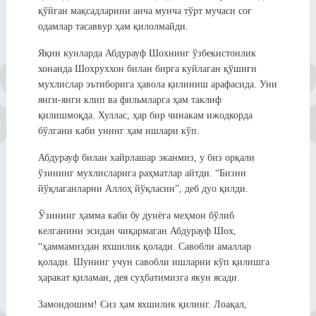
қўйган мақсадларини анча мунча тўрт мучаси соғ
одамлар тасаввур ҳам қилолмайди.
Яқин кунларда Абдурауф Шохнинг ўзбекистонлик
хонанда Шохруххон билан бирга куйлаган қўшиғи
мухлислар эътиборига ҳавола қилиниш арафасида. Уни
янги-янги клип ва фильмларга ҳам таклиф
қилишмоқда. Хуллас, ҳар бир чинакам ижодкорда
бўлгани каби унинг ҳам ишлари кўп.
Абдурауф билан хайрлашар эканмиз, у биз орқали
ўзининг мухлисларига раҳматлар айтди. “Бизни
йўқлаганларни Аллоҳ йўқласин”, деб дуо қилди.
Ўзининг ҳамма каби бу дунёга меҳмон бўлиб
келганини эсидан чиқармаган Абдурауф Шох,
“ҳаммамиздан яхшилик қолади. Савобли амаллар
қолади. Шунинг учун савобли ишларни кўп қилишга
ҳаракат қиламан, дея суҳбатимизга якун ясади.
Замондошим! Сиз ҳам яхшилик қилинг. Лоақал,