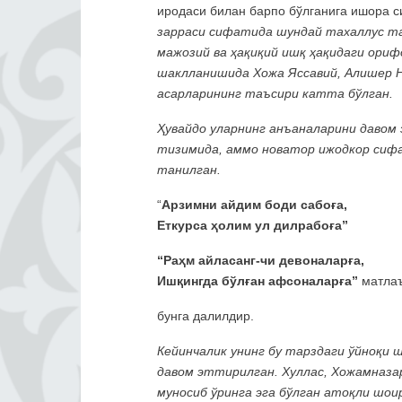
иродаси билан барпо бўлганига ишора с
зарраси сифатида шундай тахаллус тан
мажозий ва ҳақиқий ишқ ҳақидаги ориф
шаклланишида Хожа Яссавий, Алишер 
асарларининг таъсири катта бўлган.
Ҳувайдо уларнинг анъаналарини давом 
тизимида, аммо новатор ижодкор сифа
танилган.
“
Арзимни айдим боди сабоға,
Еткурса ҳолим ул дилрабоға”
“Раҳм айласанг-чи девоналарға,
Ишқингда бўлған афсоналарға”
матлаъ
бунга далилдир.
Кейинчалик унинг бу тарздаги ўйноқи
давом эттирилган. Хуллас, Хожамназа
муносиб ўринга эга бўлган атоқли шои