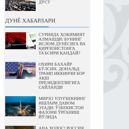
ДЎСТ
ДУНЁ ХАБАРЛАРИ
СУРИЯДА ҲОКИМИЯТ
АЛМАШДИ: БУНИНГ
ИСЛОМ ДУНЁСИГА ВА
ҚИРҒИЗИСТОНГА
ТАЪСИРИ ҚАНДАЙ?
ОХИРИ БАХАЙР
БЎЛСИН. ДОНАЛЬД
ТРАМП ИККИНЧИ БОР
АҚШ
ПРЕЗИДЕНТЛИГИГА
САЙЛАНДИ
МИРЗО УЛУҒБЕКНИНГ
ИШЛАРИ ДАВОМ
ЭТАДИ: ЎЗБЕКИСТОН
ФАЗОНИ ЎРГАНИШ
ЙЎЛИДА
АНА ХОЛОС! РОССИЯ