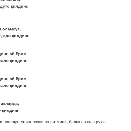
дуто қилдинг.
 оламсўз,
, адо қилдинг.
инг, эй ёрим,
тало қилдинг.
инг, эй ёрим,
тало қилдинг.
шикларда,
 қилдинг.
и нафақат унинг вазни ва ритмини, балки аввало руҳи-