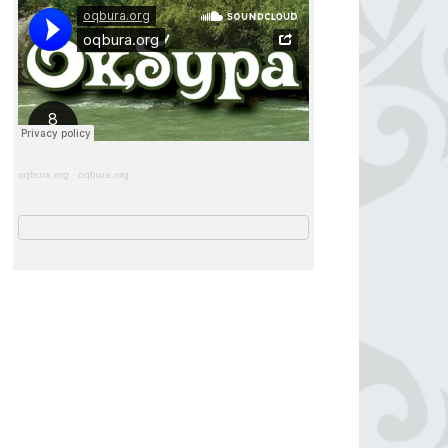
oqbura.org
·
oqbura.org