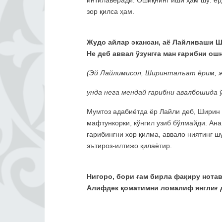
интилаверади. Ошиқнинг иши ҳам шу: ёрд
зор қилса ҳам.
Жудо айлар экансан, аё Лайливаши Ш
Не деб аввал ўзунгға ман ғарибни ош
(Эй Лайлимисол, Ширинталъат ёрим, ж
унда нега мендай ғарибни авалбошида ў
Мумтоз адабиётда ёр Лайли деб, Ширин д
мафтункорки, кўнгил узиб бўлмайди. Ана
ғарибингни хор қилма, аввало ниятинг ш
эътироз-илтижо қилаётир.
Нигоро, бори ғам бирла фақиру нотав
Алифдек қоматимни ломалиф янглиғ д