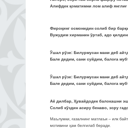
Алифдек қоматимни лом алиф янглиғ 
Фироқинг осмонидин солиб бир барқи
Вужудим хирманин ўртаб, адо қилдинг
Ўшал рўзе: Билурмусан мани деб айтд
Бале дедим, сани суйдим, балоға муб
Ўшал рўзе: Билурмусан мани деб айтд
Бале дедим, сани суйдим, балоға муб
Аё дилбар, Ҳувайдодек балокашни э
Солиб кўздин асиру бенаво, зору гадо
Маълумки, ғазалнинг матлаъи – илк байт
мотивини ҳам белгилаб беради.