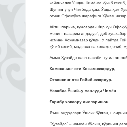
кейинчалик Ўшдан Чимёнга кўчиб келиб, 
Шунинг учун Чимёнда ҳам, Ўшда ҳам Ҳув
отини Офоқхўжа шарафига Хўжам назар 
Айтишларича, кунлардан бир кун Офоқхў
менинг назарим андадур”, деб хушхабар 
исмини Хожамназар қўяди. У пайтда Ғой
кўчиб келиб, мадраса ва хонақоҳ очиб, 
Аммо Ҳувайдо насл-насаби, туғилган жой
Каминанинг оти Хожамназардур,
Ота
сининг оти Ғойибназардур.
Насабда Ўший
–
у мавлуди Чимён
Ғарибу хоксору дилпаришон.
Яъни аждодлари Ўшлик бўлган, шоирнинг
“Ҳувайдо” – намоён бўлиш, кўриниш дег