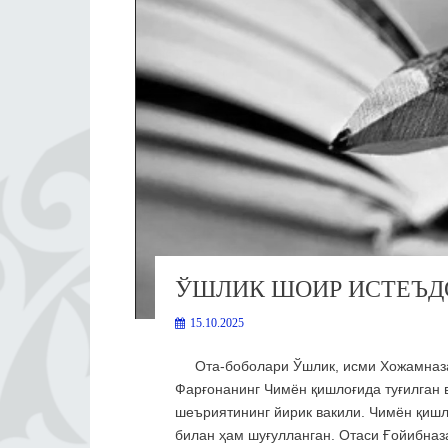
ЎШЛИК ШОИР ИСТЕЪД
15.10.2025
Ота-боболари Ўшлик, исми Хожамназар
Фарғонанинг Чимён қишлоғида туғилган в
шеъриятининг йирик вакили. Чимён қишло
билан ҳам шуғулланган. Отаси Ғойибна