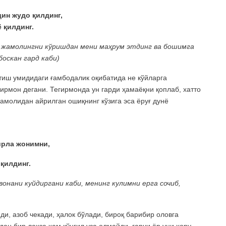
дин жудо қилдинг,
 қилдинг.
и, жамолингни кўришдан мени маҳрум этдинг ва бошимга
боскан гард каби)
тиш умидидаги ғамбодалик оқибатида не кўйларга
ирмон дегани. Тегирмонда ун гарди ҳамаёқни қоплаб, хатто
жамолидан айрилган ошиқнинг кўзига эса ёруғ дунё
рла жонимни,
қилдинг.
онани куйдиргани каби, менинг кулимни ерга сочиб,
ди, азоб чекади, ҳалок бўлади, бироқ барибир оловга