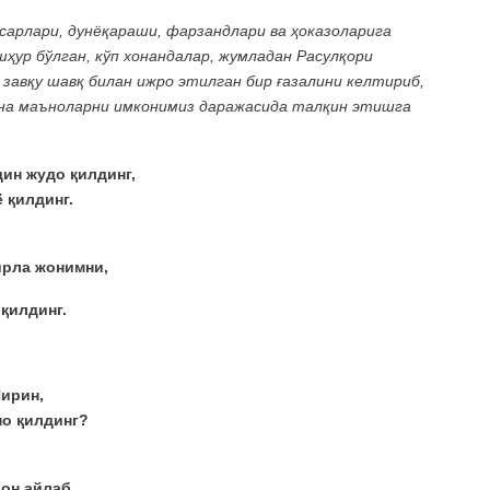
сарлари, дунёқараши, фарзандлари ва ҳоказоларига
ҳур бўлган, кўп хонандалар, жумладан Расулқори
завқу шавқ билан ижро этилган бир ғазалини келтириб,
ёна маъноларни имконимиз даражасида талқин этишга
дин жудо қилдинг,
 қилдинг.
рла жонимни,
қилдинг.
ирин,
но қилдинг?
он айлаб,