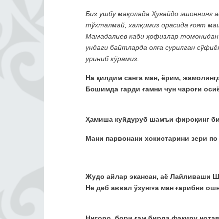
Биз ушбу мақолада Ҳувайдо эшоннинг а
тўхталмай, халқимиз орасида ғоят маш
Мамадалиев каби ҳофизлар томонидан 
ундаги байтларда олға сурилган сўфи
уриниб кўрамиз.
На қилдим санга ман, ёрим, жамолинг
Бошимда гарди ғамни чун чароғи осиё
Ҳамиша куйдуруб шамъи фироқинг би
Мани парвонани хокистарини зери по 
Жудо айлар экансан, аё Лайливаши Ш
Не деб аввал ўзунгға ман ғарибни ош
Нигоро, бори ғам бирла фақиру нотав