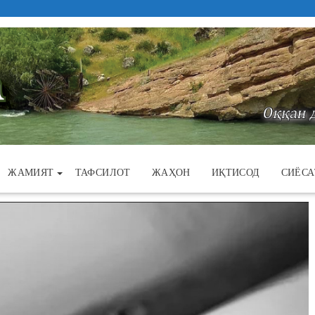
ЖАМИЯТ
ТАФСИЛОТ
ЖАҲОН
ИҚТИСОД
СИЁСА