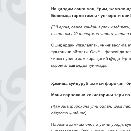
На қилдим санга ман, ёрим, жамолинг
Бошимда гарди ғамни чун чароғи осиё
(Эй ёрим, сенга қандай гуноҳ қилдимк
ёққан ғам гўё тегирмон чироғи устини 
Ошиқ ёрдан ўпкалаяпти, унинг васлига е
тушганини айтяпти. Осиё – форсийда тег
чироқ нурини ҳам хира қилиб қўяди. Ёр 
қоронғилашгандай туйилади.
Ҳамиша куйдуруб шамъи фироқинг би
Мани парвонани хокистарини зери по 
(Ҳамиша фироқинг ўти билан, шам парв
оёқости қилдинг)
Парвона ҳамиша оловга ўзини уради, куя