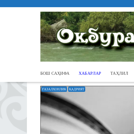
Skip
to
content
БОШ САҲИФА
ХАБАРЛАР
ТАҲЛИЛ
ҒАЗАЛХОНЛИК
ҚАДРИЯТ