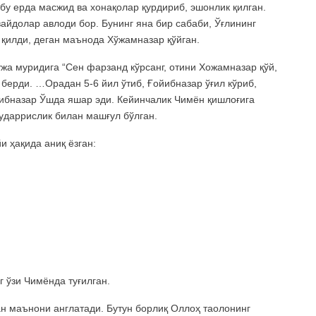
бу ерда масжид ва хонақолар қурдириб, эшонлик қилган.
айдолар авлоди бор. Бунинг яна бир сабаби, Ўғлининг
қилди, деган маънода Хўжамназар қўйган.
жа муридига “Сен фарзанд кўрсанг, отини Хожамназар қўй,
берди. …Орадан 5-6 йил ўтиб, Ғойибназар ўғил кўриб,
ибназар Ўшда яшар эди. Кейинчалик Чимён қишлоғига
мударрислик билан машғул бўлган.
и ҳақида аниқ ёзган:
 ўзи Чимёнда туғилган.
ан маънони англатади. Бутун борлиқ Оллоҳ таолонинг