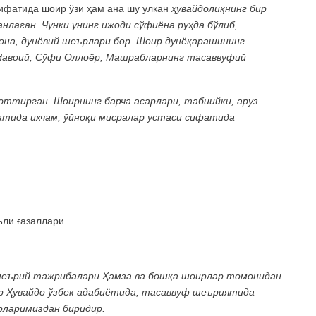
ифатида шоир ўзи ҳам ана шу улкан
ҳувайдолиқнинг бир
лаган. Чунки унинг ижоди сўфиёна руҳда бўлиб,
она, дунёвий шеърлари бор. Шоир дунёқарашининг
Навоий, Сўфи Оллоёр, Машрабларнинг тасаввуфий
эттирган. Шоирнинг барча асарлари, табиийки, аруз
тида ихчам, ўйноқи мисралар устаси сифатида
ли ғазаллари
 шеърий тажрибалари Ҳамза ва бошқа шоирлар томонидан
р Ҳувайдо ўзбек адабиётида, тасаввуф шеъриятида
рларимиздан биридир.