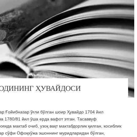
ОДИНИНГ ҲУВАЙДОСИ
 Ғойибназар ўғли бўлган шоир Ҳувайдо 1704 йил
а 1780/81 йил ўша ерда вафот этган. Тасаввуф
ғида мактаб очиб, узоқ вақт мактабдорлик қилган, косиблик
зар сўфи Офоқхўжа эшоннинг муридларидан бўлган,