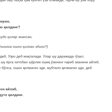
ан бир лаҳза ҳам кўнгил уза олмайди, гарчи ёр уни хору
ирин,
но қилдинг?
удо қилар экансан,
зингга ошно қилган эдинг?)
еб, Узро деб мақталади. Улар шу даражада гўзал,
 шу ёрга хитобан шўрлик ошиқ ўзининг ғариб эканини айтиб,
у бўлса, ошно қилмагин эди, мубтало қилмагин эди, деб
он айлаб,
уто қилдинг.