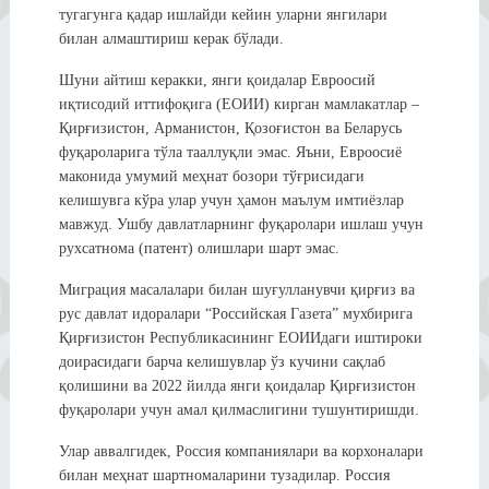
тугагунга қадар ишлайди кейин уларни янгилари
билан алмаштириш керак бўлади.
Шуни айтиш керакки, янги қоидалар Евроосий
иқтисодий иттифоқига (ЕОИИ) кирган мамлакатлар –
Қирғизистон, Арманистон, Қозоғистон ва Беларусь
фуқароларига тўла тааллуқли эмас. Яъни, Евроосиё
маконида умумий меҳнат бозори тўғрисидаги
келишувга кўра улар учун ҳамон маълум имтиёзлар
мавжуд. Ушбу давлатларнинг фуқаролари ишлаш учун
рухсатнома (патент) олишлари шарт эмас.
Миграция масалалари билан шуғулланувчи қирғиз ва
рус давлат идоралари “Российская Газета” мухбирига
Қирғизистон Республикасининг ЕОИИдаги иштироки
доирасидаги барча келишувлар ўз кучини сақлаб
қолишини ва 2022 йилда янги қоидалар Қирғизистон
фуқаролари учун амал қилмаслигини тушунтиришди.
Улар аввалгидек, Россия компаниялари ва корхоналари
билан меҳнат шартномаларини тузадилар. Россия