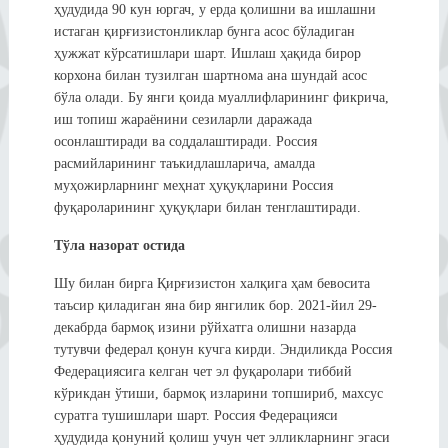
ҳудудида 90 кун юргач, у ерда қолишни ва ишлашни
истаган қирғизистонликлар бунга асос бўладиган
ҳужжат кўрсатишлари шарт. Ишлаш ҳақида бирор
корхона билан тузилган шартнома ана шундай асос
бўла олади. Бу янги қоида муаллифларининг фикрича,
иш топиш жараёнини сезиларли даражада
осонлаштиради ва соддалаштиради. Россия
расмийларининг таъкидлашларича, амалда
муҳожирларнинг меҳнат ҳуқуқларини Россия
фуқароларининг ҳуқуқлари билан тенглаштиради.
Тўла назорат остида
Шу билан бирга Қирғизистон халқига ҳам бевосита
таъсир қиладиган яна бир янгилик бор. 2021-йил 29-
декабрда бармоқ изини рўйхатга олишни назарда
тутувчи федерал қонун кучга кирди. Эндиликда Россия
Федерациясига келган чет эл фуқаролари тиббий
кўрикдан ўтиши, бармоқ изларини топшириб, махсус
суратга тушишлари шарт. Россия Федерацияси
ҳудудида қонуний қолиш учун чет элликларнинг эгаси