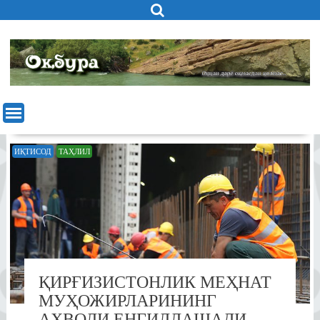
Skip
to
content
ИҚТИСОД
ТАҲЛИЛ
ҚИРҒИЗИСТОНЛИК МЕҲНАТ
МУҲОЖИРЛАРИНИНГ
АҲВОЛИ ЕНГИЛЛАШАДИ…