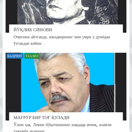
ЙЎҚЛИК СИНОВИ
Очиғини айтганда, ижодкорнинг чин умри у дунёдан
ўтгандан кейин...
ҚАДРИЯТ
ТАҲЛИЛ
МАҒРУР БИР ТОҒ ҚУЛАДИ
Ўлим ҳақ. Лекин йўқотишнинг нақадар аччиқ, аламли
тажриба эканини...