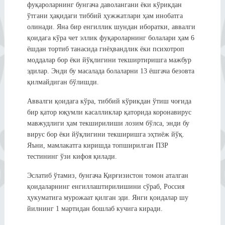
фуқароларнинг бунгача даволангани ёки кўрикдан
ўтгани ҳақидаги тиббий ҳужжатлари ҳам инобатга
олинади. Яна бир енгиллик шундан иборатки, аввалги
қоидага кўра чет эллик фуқароларнинг болалари ҳам 6
ёшдан тортиб танасида гиёҳвандлик ёки психотроп
моддалар бор ёки йўқлигини текширтиришга мажбур
эдилар. Энди бу масалада болаларни 13 ёшгача безовта
қилмайдиган бўлишди.
Аввалги қоидага кўра, тиббий кўрикдан ўтиш чоғида
бир қатор юқумли касалликлар қаторида коронавирус
мавжудлиги ҳам текширилиши лозим бўлса, энди бу
вирус бор ёки йўқлигини текширишга эҳтиёж йўқ.
Яъни, мамлакатга киришда топширилган ПЗР
тестининг ўзи кифоя қилади.
Эслатиб ўтамиз, бунгача Қирғизистон томон аталган
қоидаларнинг енгиллаштирилишини сўраб, Россия
ҳукуматига мурожаат қилган эди. Янги қоидалар шу
йилнинг 1 мартидан бошлаб кучига киради.