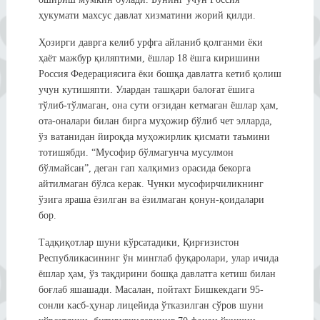
ҳукумати махсус давлат хизматини жорий қилди.
Ҳозирги даврга келиб урфга айланиб қолганми ёки
ҳаёт мажбур қиляптими, ёшлар 18 ёшга киришини
Россия Федерациясига ёки бошқа давлатга кетиб қолиш
учун кутишяпти. Улардан ташқари балоғат ёшига
тўлиб-тўлмаган, она сути оғзидан кетмаган ёшлар ҳам,
ота-оналари билан бирга муҳожир бўлиб чет элларда,
ўз ватанидан йироқда муҳожирлик қисмати таъмини
тотишябди. “Мусофир бўлмагунча мусулмон
бўлмайсан”, деган гап халқимиз орасида бекорга
айтилмаган бўлса керак. Чунки мусофирчиликнинг
ўзига яраша ёзилган ва ёзилмаган қонун-қоидалари
бор.
Тадқиқотлар шуни кўрсатадики, Қирғизистон
Республикасининг ўн минглаб фуқаролари, улар ичида
ёшлар ҳам, ўз тақдирини бошқа давлатга кетиш билан
боғлаб яшашади. Масалан, пойтахт Бишкекдаги 95-
сонли касб-ҳунар лицейида ўтказилган сўров шуни