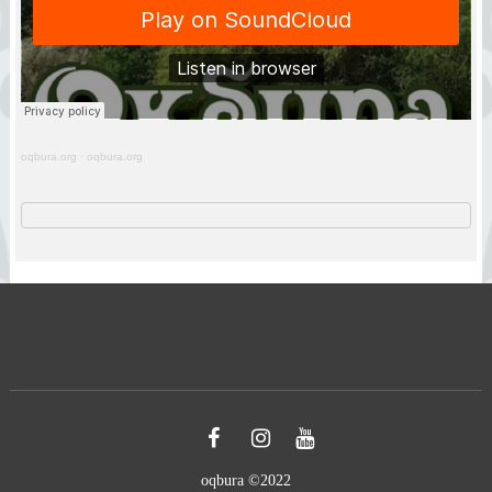
oqbura.org
·
oqbura.org
oqbura ©2022