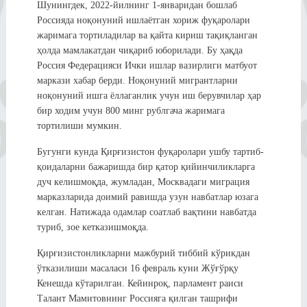
Шунингдек, 2022-йилнинг 1-январидан бошлаб
Россияда ноқонуний ишлаётган хориж фуқаролари
жаримага тортиладилар ва қайта кириш тақиқланган
ҳолда мамлакатдан чиқариб юборилади. Бу ҳақда
Россия Федерацияси Ички ишлар вазирлиги матбуот
маркази хабар берди. Ноқонуний мигрантларни
ноқонуний ишга ёллаганлик учун иш берувчилар ҳар
бир ходим учун 800 минг рублгача жаримага
тортилиши мумкин.
Бугунги кунда Қирғизистон фуқаролари ушбу тартиб-
қоидаларни бажаришда бир қатор қийинчиликларга
дуч келишмоқда, жумладан, Москвадаги миграция
марказларида доимий равишда узун навбатлар юзага
келган. Натижада одамлар соатлаб вақтини навбатда
туриб, зое кетказишмоқда.
Қирғизистонликларни мажбурий тиббий кўрикдан
ўтказилиши масаласи 16 февраль куни Жўғўрқу
Кенешда кўтарилган. Кейинроқ, парламент раиси
Талант Мамитовнинг Россияга қилган ташрифи