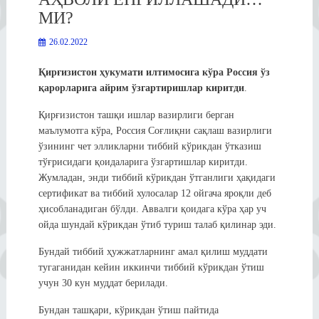
МИ?
26.02.2022
Қирғизистон ҳукумати илтимосига кўра Россия ўз
қарорларига айрим ўзгартиришлар киритди
.
Қирғизистон ташқи ишлар вазирлиги берган
маълумотга кўра, Россия Соғлиқни сақлаш вазирлиги
ўзининг чет элликларни тиббий кўрикдан ўтказиш
тўғрисидаги қоидаларига ўзгартишлар киритди.
Жумладан, энди тиббий кўрикдан ўтганлиги ҳақидаги
сертификат ва тиббий хулосалар 12 ойгача яроқли деб
ҳисобланадиган бўлди. Аввалги қоидага кўра ҳар уч
ойда шундай кўрикдан ўтиб туриш талаб қилинар эди.
Бундай тиббий ҳужжатларнинг амал қилиш муддати
тугаганидан кейин иккинчи тиббий кўрикдан ўтиш
учун 30 кун муддат берилади.
Бундан ташқари, кўрикдан ўтиш пайтида