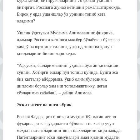
кўрсатдики, битирувчиларнинг 70 фоизи ўқишни
битиргач, Россияга жўнаб кетишни режалаштирмоқда.
Бироқ у ерда ўша ёшлар ўз ўрнини топиб кета
оладими?
Ўшлик ўқитувчи Муслима Алимованинг фикрича,
одамлар Россияга кетишга мажбур бўлаётган бўлсалар
ҳам, ўша юртнинг тилини, урф-одатини ва қонун-
қоидаларини билишлари керак.
“Афсуски, ёшларимизнинг ўқишга бўлган қизиқиши
сўнган. Ҳозирги ёшлар пул топиш кўйида. Бунга эса
биз катталар айбдормиз, ўқиб олим бўласанми,
дипломи борлар ҳам иш тополмаяпти-ку, деган
сўзларимиз сабабчи”, – дейди Алимова.
Эски патент ва янги кўрик
Россия Федерацияси визага муҳтож бўлмаган чет эл
фуқаролари ва фуқаролиги бўлмаган шахслар учун
меҳнат патентларининг янги шаклларини киритмоқда.
Патентларнинг эски намуналари амал қилиш муддати