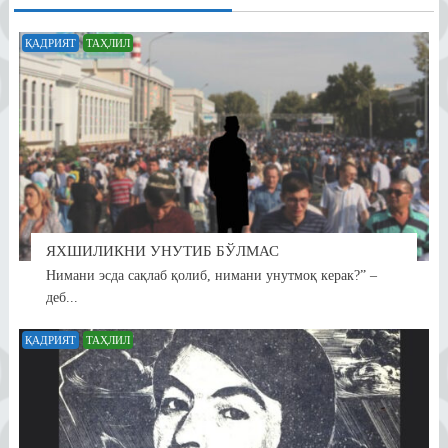
ҚАДРИЯТ
ТАҲЛИЛ
ЯХШИЛИКНИ УНУТИБ БЎЛМАС
Нимани эсда сақлаб қолиб, нимани унутмоқ керак?” –
деб...
ҚАДРИЯТ
ТАҲЛИЛ