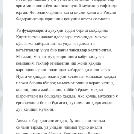
ярим миллиони бунгача ноқонуний муҳожир сифатида
юрган. Чет элликларнинг катта қисми ҳалигача Россия
Федерациясида юришини қонуний асосга солмаган.
Ўз фуқароларига ҳуқуқий ёрдам бериш мақсадида
Қирғизистон давлат идоралари томонидан махсус
қўлланма тайёрланган ва унда чет давлатга
кетаётганлар учун бир қанча тавсиялар келтирилган.
Масалан, меҳнат муҳожири ишга қабул қилувчи
компания, таклиф этилаётган иш жойи ҳақида
қариндошларини олдиндан хабардор қилиши керак.
Йўлга чиқишдан олдин ўзи кетаётган мамлакат ҳақида
иложи борича кўпроқ маълумот олиши керак: кетиш,
қолиш, ишга жойлашиш, тиббий ёрдам, меҳнат
шароитлари ва бошқалар ҳақида. Акс ҳолда, муҳожир у
ерга келиши билан ёқимсиз, кутилмаган ҳодисаларга
дуч келиши мумкин.
Аввал хабар қилганимиздек, бу ишларни яқинда
онлайн тарзда, ўз уйидан чиқмай туриб амалга
ошириш мумкин бўлади. Бунинг учун Россия