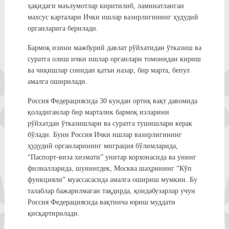
ҳақидаги маълумотлар киритилиб, ламинатланган
махсус карталари Ички ишлар вазирлигининг ҳудудий
органларига берилади.
Бармоқ изини мажбурий давлат рўйхатидан ўтказиш ва
суратга олиш ички ишлар органлари томонидан кириш
ва чиқишлар сонидан қатъи назар, бир марта, бепул
амалга оширилади.
Россия Федерациясида 30 кундан ортиқ вақт давомида
қоладиганлар бир марталик бармоқ изларини
рўйхатдан ўтказишлари ва суратга тушишлари керак
бўлади. Буни Россия Ички ишлар вазирлигининг
ҳудудий органларининг миграция бўлимларида,
“Паспорт-виза хизмати” унитар корхонасида ва унинг
филиалларида, шунингдек, Москва шаҳрининг “Кўп
функцияли” муассасасида амалга ошириш мумкин. Бу
талаблар бажарилмаган тақдирда, қоидабузарлар учун
Россия Федерациясида вақтинча юриш муддати
қисқартирилади.