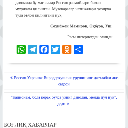
давомида бу масалалар Россия расмийлари билан
муҳокама қилинган. Музокаралар натижалари ҳозирча
тўла эълон қилингани йўқ.
Соҳибжон Мамиров, Оқбура, Ўш.
Расм интернетдан олинди
W
Te
Fa
T
O
S
ha
le
ce
wi
dn
ha
ts
gr
bo
tte
ok
re
A
a
ok
r
la
POST
Россия-Украина: Биродаркушлик урушининг дастлабки акс-
MENYUSI
pp
m
ss
садоси
ni
“Қайнонам, бола керак бўлса ўзинг даволан, менда пул йўқ”,
ki
деди
БОҒЛИҚ ХАБАРЛАР