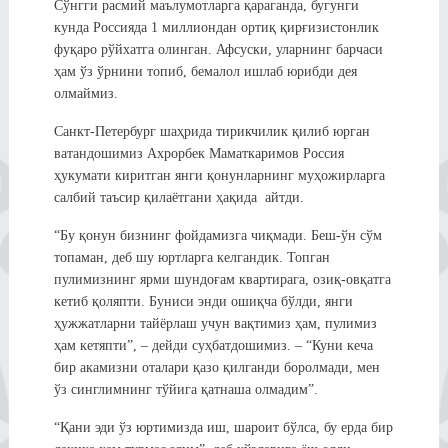
Сўнгги расмий маълумотларга қараганда, бугунги
кунда Россияда 1 миллиондан ортиқ қирғизистонлик
фуқаро рўйхатга олинган. Афсуски, уларнинг барчаси
ҳам ўз ўрнини топиб, бемалол ишлаб юрибди дея
олмаймиз.
Санкт-Петербург шаҳрида тирикчилик қилиб юрган
ватандошимиз Ахрорбек Маматкаримов Россия
ҳукумати киритган янги қонунларнинг муҳожирларга
салбий таъсир қилаётгани ҳақида айтди.
“Бу қонун бизнинг фойдамизга чиқмади. Беш-ўн сўм
топаман, деб шу юртларга келгандик. Топган
пулимизнинг ярми шундоғам квартирага, озиқ-овқатга
кетиб қоляпти. Буниси энди ошиқча бўлди, янги
ҳужжатларни тайёрлаш учун вақтимиз ҳам, пулимиз
ҳам кетяпти”, – дейди суҳбатдошимиз. – “Куни кеча
бир акамизни оталари қазо қилганди боролмади, мен
ўз синглимнинг тўйига қатнаша олмадим”.
“Қани эди ўз юртимизда иш, шароит бўлса, бу ерда бир