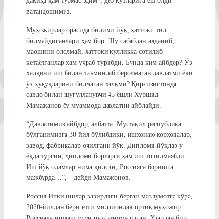
дақиқа ҳам турмас эдим”, деб кўзларига ёш олди
ватандошимиз.
Муҳожирлар орасида билими йўқ, ҳаттоки тил
билмайдиганлари ҳам бор. Шу сабабдан алданиб,
маошини ололмай, ҳаттоки қулликка сотилиб
кетаётганлар ҳам учраб турибди. Бунда ким айбдор? Ўз
халқини иш билан таъминлаб беролмаган давлатми ёки
ўз ҳуқуқларини билмаган халқми? Қирғизистонда
савдо билан шуғулланувчи 45 ёшли Хуршид
Мамажанов бу муаммода давлатни айблайди.
“Давлатимиз айбдор, албатта. Мустақил республика
бўлганимизга 30 йил бўлибдики, ишхонаю корхоналар,
завод, фабрикалар очилгани йўқ. Дипломи йўқлар у
ёқда турсин, дипломи борларга ҳам иш топилмаябди.
Иш йўқ одамлар нима қилсин, Россияга боришга
мажбурда…”, – дейди Мамажонов.
Россия Ички ишлар вазирлиги берган маълумотга кўра,
2020-йилдан бери етти миллиондан ортиқ муҳожир
Россияда ишлаш учун рухсатнома олган. Улардан бир