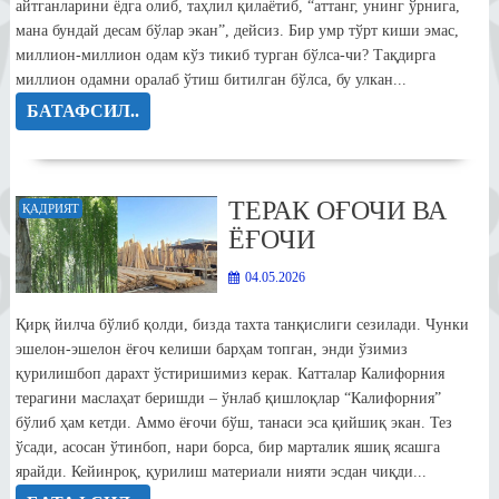
айтганларини ёдга олиб, таҳлил қилаётиб, “аттанг, унинг ўрнига,
мана бундай десам бўлар экан”, дейсиз. Бир умр тўрт киши эмас,
миллион-миллион одам кўз тикиб турган бўлса-чи? Тақдирга
миллион одамни оралаб ўтиш битилган бўлса, бу улкан...
БАТАФСИЛ..
ТЕРАК ОҒОЧИ ВА
ҚАДРИЯТ
ЁҒОЧИ
04.05.2026
Қирқ йилча бўлиб қолди, бизда тахта танқислиги сезилади. Чунки
эшелон-эшелон ёғоч келиши барҳам топган, энди ўзимиз
қурилишбоп дарахт ўстиришимиз керак. Катталар Калифорния
терагини маслаҳат беришди – ўнлаб қишлоқлар “Калифорния”
бўлиб ҳам кетди. Аммо ёғочи бўш, танаси эса қийшиқ экан. Тез
ўсади, асосан ўтинбоп, нари борса, бир марталик яшиқ ясашга
ярайди. Кейинроқ, қурилиш материали нияти эсдан чиқди...