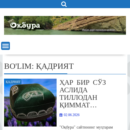
Skip
to
content
BO'LIM:
ҚАДРИЯТ
ҲАР БИР СЎЗ
ҚАДРИЯТ
АСЛИДА
ТИЛЛОДАН
ҚИММАТ…
02.06.2026
"Оқбура" сайтининг муҳтарам