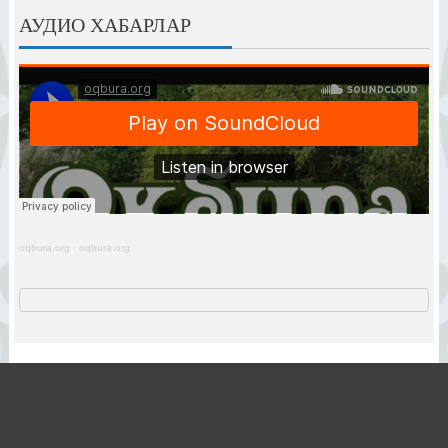
АУДИО ХАБАРЛАР
oqbura.org
·
oqbura.org