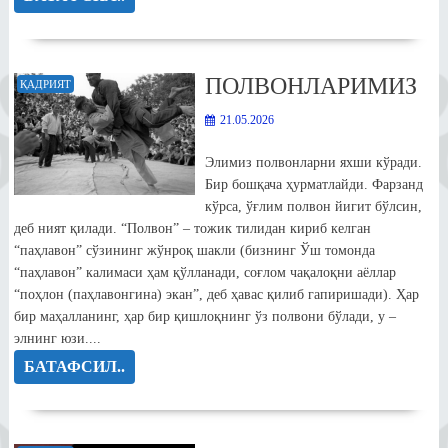
ПОЛВОНЛАРИМИЗ
ҚАДРИЯТ
21.05.2026
Элимиз полвонларни яхши кўради.
Бир бошқача ҳурматлайди. Фарзанд
кўрса, ўғлим полвон йигит бўлсин,
деб ният қилади. “Полвон” – тожик тилидан кириб келган
“паҳлавон” сўзининг жўнроқ шакли (бизнинг Ўш томонда
“паҳлавон” калимаси ҳам қўлланади, соғлом чақалоқни аёллар
“поҳлон (паҳлавонгина) экан”, деб ҳавас қилиб гапиришади). Ҳар
бир маҳалланинг, ҳар бир қишлоқнинг ўз полвони бўлади, у –
элнинг юзи....
БАТАФСИЛ..