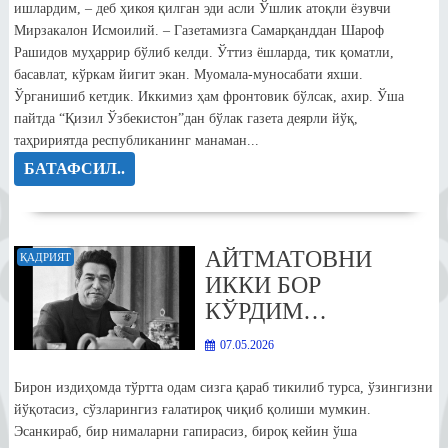
ишлардим, – деб ҳикоя қилган эди асли Ўшлик атоқли ёзувчи
Мирзакалон Исмоилий. – Газетамизга Самарқанддан Шароф
Рашидов муҳаррир бўлиб келди. Ўттиз ёшларда, тик қоматли,
басавлат, кўркам йигит экан. Муомала-муносабати яхши.
Ўрганишиб кетдик. Иккимиз ҳам фронтовик бўлсак, ахир. Ўша
пайтда “Қизил Ўзбекистон”дан бўлак газета деярли йўқ,
таҳририятда республиканинг манаман...
БАТАФСИЛ..
АЙТМАТОВНИ
ҚАДРИЯТ
ИККИ БОР
КЎРДИМ…
07.05.2026
Бирон издиҳомда тўртта одам сизга қараб тикилиб турса, ўзингизни
йўқотасиз, сўзларингиз ғалатироқ чиқиб қолиши мумкин.
Эсанкираб, бир нималарни гапирасиз, бироқ кейин ўша