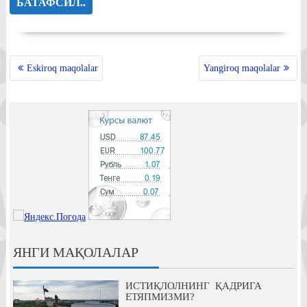
БАТАФСИЛ..
MAQOLALAR
Eskiroq maqolalar
Yangiroq maqolalar
BO‘YICHA
HARAKATLANISH
ЯНГИ МАҚОЛАЛАР
ИСТИҚЛОЛНИНГ ҚАДРИГА
ЕТЯПМИЗМИ?