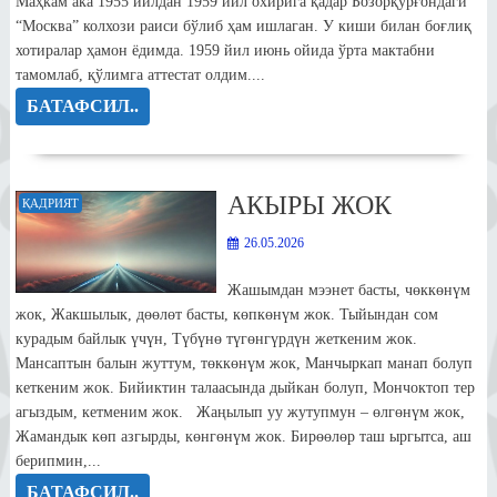
Маҳкам ака 1955 йилдан 1959 йил охирига қадар Бозорқўрғондаги
“Москва” колхози раиси бўлиб ҳам ишлаган. У киши билан боғлиқ
хотиралар ҳамон ёдимда. 1959 йил июнь ойида ўрта мактабни
тамомлаб, қўлимга аттестат олдим....
БАТАФСИЛ..
АКЫРЫ ЖОК
ҚАДРИЯТ
26.05.2026
Жашымдан мээнет басты, чөккөнүм
жок, Жакшылык, дөөлөт басты, көпкөнүм жок. Тыйындан сом
курадым байлык үчүн, Түбүнө түгөнгүрдүн жеткеним жок.
Мансаптын балын жуттум, төккөнүм жок, Манчыркап манап болуп
кеткеним жок. Бийиктин талаасында дыйкан болуп, Мончоктоп тер
агыздым, кетменим жок. Жаңылып уу жутупмун – өлгөнүм жок,
Жамандык көп азгырды, көнгөнүм жок. Бирөөлөр таш ыргытса, аш
берипмин,...
БАТАФСИЛ..