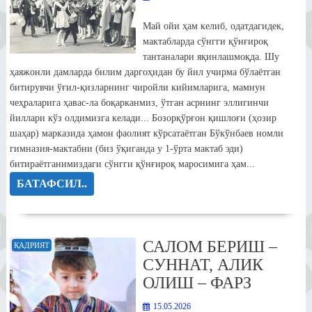
Май ойи ҳам келиб, одатдагидек,
мактабларда сўнгги қўнғироқ
тантаналари яқинлашмоқда. Шу
ҳаяжонли дамларда билим даргоҳидан бу йил учирма бўлаётган
битирувчи ўғил-қизларнинг чиройли кийимларига, мамнун
чеҳраларига ҳавас-ла боқарканмиз, ўтган асрнинг эллигинчи
йиллари кўз олдимизга келади... Бозорқўрғон қишлоғи (ҳозир
шаҳар) марказида ҳамон фаолият кўрсатаётган Бўкўнбаев номли
гимназия-мактабни (биз ўқиганда у 1-ўрта мактаб эди)
битираётганимиздаги сўнгги қўнғироқ маросимига ҳам...
БАТАФСИЛ..
САЛОМ БЕРИШ –
ҚАДРИЯТ
СУННАТ, АЛИК
ОЛИШ – ФАРЗ
15.05.2026