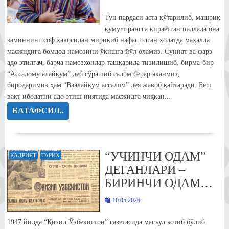
Тун пардаси аста кўтарилиб, машриқ
кумуш рангга кираётган паллада она
заминнинг соф ҳавосидан мириқиб нафас олган ҳолатда маҳалла
масжидига бомдод намозини ўқишга йўл оламиз. Суннат ва фарз
адо этилгач, барча намозхонлар ташқарида тизилишиб, бирма-бир
“Ассалому алайкум” деб сўрашиб салом берар эканмиз,
биродаримиз ҳам “Ваалайкум ассалом” дея жавоб қайтаради. Беш
вақт ибодатни адо этиш ниятида масжидга чиққан...
БАТАФСИЛ..
“УЧИНЧИ ОДАМ”
ҚАДРИЯТ
ТАРИХ
ДЕГАНЛАРИ –
БИРИНЧИ ОДАМ…
10.05.2026
1947 йилда “Қизил Ўзбекистон” газетасида масъул котиб бўлиб