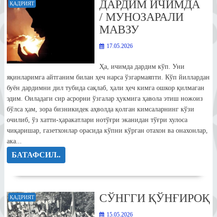
ДАРДИМ ИЧИМДА
ҚАДРИЯТ
/ МУНОЗАРАЛИ
МАВЗУ
17.05.2026
Ҳа, ичимда дардим кўп. Уни
яқинларимга айтганим билан ҳеч нарса ўзгармаяпти. Кўп йиллардан
буён дардимни дил тубида сақлаб, ҳали ҳеч кимга ошкор қилмаган
эдим. Оиладаги сир асрорни ўзгалар ҳукмига ҳавола этиш ножоиз
бўлса ҳам, зора бизникидек аҳволда қолган кимсаларнинг кўзи
очилиб, ўз хатти-ҳаракатлари нотўғри эканидан тўғри хулоса
чиқаришар, газетхонлар орасида кўпни кўрган отахон ва онахонлар,
ака...
БАТАФСИЛ..
СЎНГГИ ҚЎНҒИРОҚ
ҚАДРИЯТ
15.05.2026