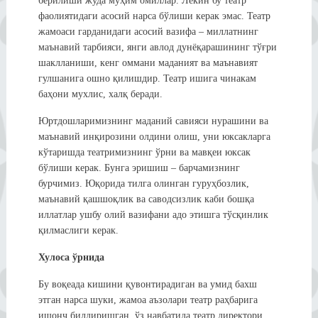
берилиши жуда муҳим омиллар. Лекин бу театр
фаолиятидаги асосий нарса бўлиши керак эмас. Театр
жамоаси гарданидаги асосий вазифа – миллатнинг
маънавий тарбияси, янги авлод дунёқарашининг тўғри
шаклланиши, кенг оммани маданият ва маънавият
гулшанига ошно қилишдир. Театр ишига чинакам
баҳони мухлис, халқ беради.
Юртдошларимизнинг маданий савияси нурашини ва
маънавий инқирозини олдини олиш, уни юксакларга
кўтаришда театримизнинг ўрни ва мавқеи юксак
бўлиши керак. Бунга эришиш – барчамизнинг
бурчимиз. Юқорида тилга олинган гуруҳбозлик,
маънавий қашшоқлик ва саводсизлик каби бошқа
иллатлар ушбу олий вазифани адо этишга тўсқинлик
қилмаслиги керак.
Хулоса ўрнида
Бу воқеада кишини қувонтирадиган ва умид бахш
этган нарса шуки, жамоа аъзолари театр раҳбарига
ишонч билдиришган, ўз навбатида театр директори