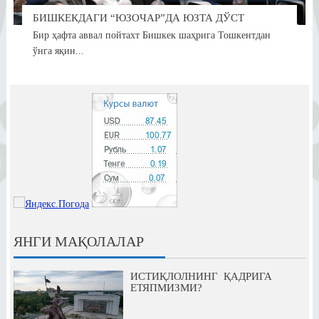
БИШКЕКДАГИ “ЮЗОЧАР”ДА ЮЗТА ДЎСТ
Бир ҳафта аввал пойтахт Бишкек шаҳрига Тошкентдан
ўнга яқин...
ЯНГИ МАҚОЛАЛАР
ИСТИҚЛОЛНИНГ ҚАДРИГА
ЕТЯПМИЗМИ?