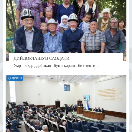
ДИЙДОРЛАШУВ САОДАТИ
Умр – оқар дарё экан. Буни қаранг: биз тенги...
ҚАДРИЯТ