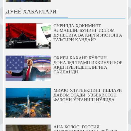
ДУНЁ ХАБАРЛАРИ
СУРИЯДА ҲОКИМИЯТ
АЛМАШДИ: БУНИНГ ИСЛОМ
ДУНЁСИГА ВА ҚИРҒИЗИСТОНГА
ТАЪСИРИ ҚАНДАЙ?
ОХИРИ БАХАЙР БЎЛСИН.
ДОНАЛЬД ТРАМП ИККИНЧИ БОР
АҚШ ПРЕЗИДЕНТЛИГИГА
САЙЛАНДИ
МИРЗО УЛУҒБЕКНИНГ ИШЛАРИ
ДАВОМ ЭТАДИ: ЎЗБЕКИСТОН
ФАЗОНИ ЎРГАНИШ ЙЎЛИДА
АНА ХОЛОС! РОССИЯ