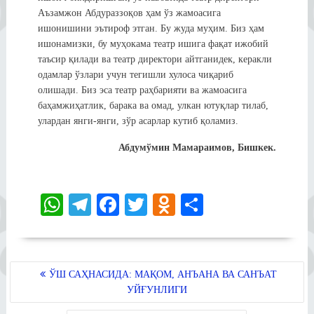
Аъзамжон Абдураззоқов ҳам ўз жамоасига
ишонишини эътироф этган. Бу жуда муҳим. Биз ҳам
ишонамизки, бу муҳокама театр ишига фақат ижобий
таъсир қилади ва театр директори айтганидек, керакли
одамлар ўзлари учун тегишли хулоса чиқариб
олишади. Биз эса театр раҳбарияти ва жамоасига
баҳамжиҳатлик, барака ва омад, улкан ютуқлар тилаб,
улардан янги-янги, зўр асарлар кутиб қоламиз.
Абдумўмин Мамараимов, Бишкек.
W
Te
Fa
T
O
S
ha
le
ce
wi
dn
ha
ts
gr
bo
tte
ok
re
A
a
ok
r
la
POST
ЎШ САҲНАСИДА: МАҚОМ, АНЪАНА ВА САНЪАТ
MENYUSI
pp
m
ss
УЙҒУНЛИГИ