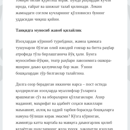
томири билан қуритиш керак. Бунда раҳбардан кучли
ирода, ғайрат ва шижоат талаб қилинади. Лекин
жамоадаги соғлом кучларнинг қўлловисиз бунинг
уддасидан чиқиш қийин.
Танқидга муносиб жавоб қилайлик
Изоҳлардан кўриниб турибдики, жамоа ҳаммага
тушунарли бўлган олий ижодий ғоялар ва битта раҳбар
атрофида тўла бирлашганича йўқ ҳали. Бунга
муносибми-йўқми, театр раҳбари лавозимига ошкора-
яширин даъво қилувчилар бор экан. Ўзини
бошқалардан зўр билганлар талайгина.
Дилга озор берадиган иккинчи нарса – пост остида
қолдирилган изоҳларда муаллифлар ўзларига
ярашмаган сўз ва ибораларни қўллаганлари. Ахир
маданият, маърифат ва адабиёт соҳаси вакиллари
маънавият, ахлоқ ва оддий тарбия борасида бошқаларга
намуна бўлиши керак эмасми? Кўзга кўринган,
жамиятда катта мартаба ва мавқега даъвогарлик қилиб
келаётган шахсларнинг жуда хунук, ҳақоратли изоҳлар