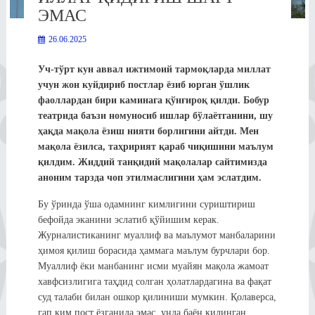
ЭМАС
26.06.2025
Уч-тўрт кун аввал ижтимоий тармоқларда миллат
учун жон куйдириб постлар ёзиб юрган ўшлик
фаоллардан бири каминага қўнғироқ қилди. Бобур
театрида баъзи номуносиб ишлар бўлаётганини, шу
ҳақда мақола ёзиш нияти борлигини айтди. Мен
мақола ёзилса, таҳририят қараб чиқишини маълум
қилдим. Жиддий танқидий мақолалар сайтимизда
аноним тарзда чоп этилмаслигини ҳам эслатдим.
Бу ўринда ўша одамнинг кимлигини суриштириш
бефойда эканини эслатиб қўйишим керак.
Журналистиканинг муаллиф ва маълумот манбаларини
ҳимоя қилиш борасида ҳаммага маълум бурчлари бор.
Муаллиф ёки манбанинг исми муайян мақола жамоат
хавфсизлигига таҳдид солган ҳолатлардагина ва фақат
суд талаби билан ошкор қилиниши мумкин. Қолаверса,
гап ким пост ёзганида эмас, унда баён қилинган