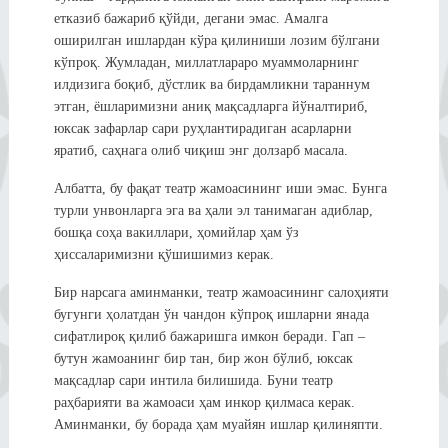
етказиб бажариб қўйди, дегани эмас. Амалга
оширилган ишлардан кўра қилиниши лозим бўлгани
кўпроқ. Жумладан, миллатлараро муаммоларнинг
илдизига боқиб, дўстлик ва бирдамликни тараннум
этган, ёшларимизни аниқ мақсадларга йўналтириб,
юксак зафарлар сари руҳлантирадиган асарларни
яратиб, саҳнага олиб чиқиш энг долзарб масала.
Албатта, бу фақат театр жамоасининг иши эмас. Бунга
турли унвонларга эга ва ҳали эл танимаган адиблар,
бошқа соҳа вакиллари, ҳомийлар ҳам ўз
ҳиссаларимизни қўшишимиз керак.
Бир нарсага аминманки, театр жамоасининг салоҳияти
бугунги ҳолатдан ўн чандон кўпроқ ишларни янада
сифатлироқ қилиб бажаришга имкон беради. Гап –
бутун жамоанинг бир тан, бир жон бўлиб, юксак
мақсадлар сари интила билишида. Буни театр
раҳбарияти ва жамоаси ҳам инкор қилмаса керак.
Аминманки, бу борада ҳам муайян ишлар қилиняпти.