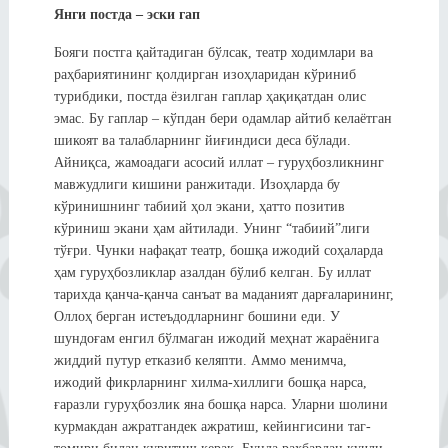
Янги постда – эски гап
Бояги постга қайтадиган бўлсак, театр ходимлари ва
раҳбариятининг қолдирган изоҳларидан кўриниб
турибдики, постда ёзилган гаплар ҳақиқатдан олис
эмас. Бу гаплар – кўпдан бери одамлар айтиб келаётган
шикоят ва талабларнинг йиғиндиси деса бўлади.
Айниқса, жамоадаги асосий иллат – гуруҳбозликнинг
мавжудлиги кишини ранжитади. Изоҳларда бу
кўринишнинг табиий ҳол экани, ҳатто позитив
кўриниш экани ҳам айтилади. Унинг “табиий”лиги
тўғри. Чунки нафақат театр, бошқа ижодий соҳаларда
ҳам гуруҳбозликлар азалдан бўлиб келган. Бу иллат
тарихда қанча-қанча санъат ва маданият дарғаларининг,
Оллоҳ берган истеъдодларнинг бошини еди. У
шундоғам енгил бўлмаган ижодий меҳнат жараёнига
жиддий путур етказиб келяпти. Аммо менимча,
ижодий фикрларнинг хилма-хиллиги бошқа нарса,
ғаразли гуруҳбозлик яна бошқа нарса. Уларни шолини
курмакдан ажратгандек ажратиш, кейингисини таг-