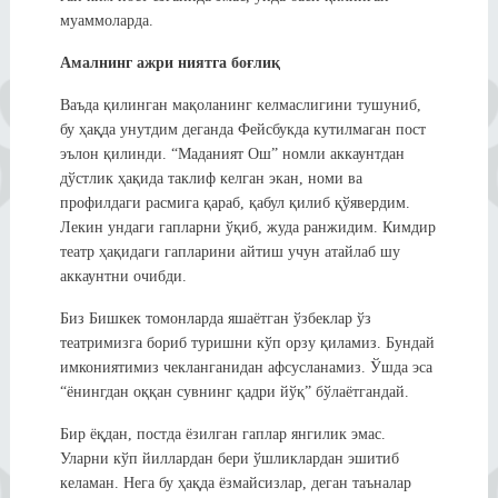
муаммоларда.
Амалнинг ажри ниятга боғлиқ
Ваъда қилинган мақоланинг келмаслигини тушуниб,
бу ҳақда унутдим деганда Фейсбукда кутилмаган пост
эълон қилинди. “Маданият Ош” номли аккаунтдан
дўстлик ҳақида таклиф келган экан, номи ва
профилдаги расмига қараб, қабул қилиб қўявердим.
Лекин ундаги гапларни ўқиб, жуда ранжидим. Кимдир
театр ҳақидаги гапларини айтиш учун атайлаб шу
аккаунтни очибди.
Биз Бишкек томонларда яшаётган ўзбеклар ўз
театримизга бориб туришни кўп орзу қиламиз. Бундай
имкониятимиз чекланганидан афсусланамиз. Ўшда эса
“ёнингдан оққан сувнинг қадри йўқ” бўлаётгандай.
Бир ёқдан, постда ёзилган гаплар янгилик эмас.
Уларни кўп йиллардан бери ўшликлардан эшитиб
келаман. Нега бу ҳақда ёзмайсизлар, деган таъналар