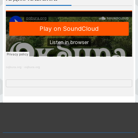
oqbura.org
·
oqbura.org