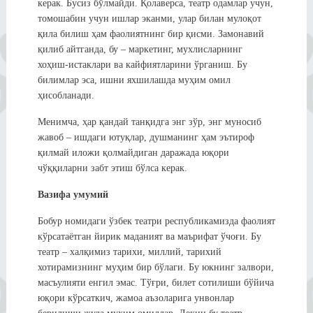
керак. Бусиз бўлмайди. Қолаверса, театр одамлар учун,
томошабин учун ишлар эканми, улар билан мулоқот
қила билиш ҳам фаолиятнинг бир қисми. Замонавий
қилиб айтганда, бу – маркетинг, мухлисларнинг
хоҳиш-истаклари ва кайфиятларини ўрганиш. Бу
билимлар эса, ишни яхшилашда муҳим омил
ҳисобланади.
Менимча, ҳар қандай танқидга энг зўр, энг муносиб
жавоб – ишдаги ютуқлар, душманинг ҳам эътироф
қилмай иложи қолмайдиган даражада юқори
чўққиларни забт этиш бўлса керак.
Вазифа умумий
Бобур номидаги ўзбек театри республикамизда фаолият
кўрсатаётган йирик маданият ва маърифат ўчоғи. Бу
театр – халқимиз тарихи, миллий, тарихий
хотирамизнинг муҳим бир бўлаги. Бу юкнинг залвори,
масъулияти енгил эмас. Тўғри, билет сотилиши бўйича
юқори кўрсаткич, жамоа аъзоларига унвонлар