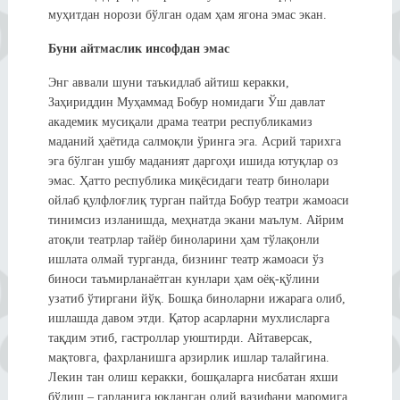
муҳитдан норози бўлган одам ҳам ягона эмас экан.
Буни айтмаслик инсофдан эмас
Энг аввали шуни таъкидлаб айтиш керакки,
Заҳириддин Муҳаммад Бобур номидаги Ўш давлат
академик мусиқали драма театри республикамиз
маданий ҳаётида салмоқли ўринга эга. Асрий тарихга
эга бўлган ушбу маданият даргоҳи ишида ютуқлар оз
эмас. Ҳатто республика миқёсидаги театр бинолари
ойлаб қулфлоғлиқ турган пайтда Бобур театри жамоаси
тинимсиз изланишда, меҳнатда экани маълум. Айрим
атоқли театрлар тайёр биноларини ҳам тўлақонли
ишлата олмай турганда, бизнинг театр жамоаси ўз
биноси таъмирланаётган кунлари ҳам оёқ-қўлини
узатиб ўтиргани йўқ. Бошқа биноларни ижарага олиб,
ишлашда давом этди. Қатор асарларни мухлисларга
тақдим этиб, гастроллар уюштирди. Айтаверсак,
мақтовга, фахрланишга арзирлик ишлар талайгина.
Лекин тан олиш керакки, бошқаларга нисбатан яхши
бўлиш – гарданига юкланган олий вазифани маромига