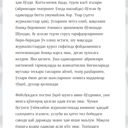
ҳам бўлди. Катта-кичик ёшда, турли касб эгалари
(айримлари театрнинг ўзида ишлайди) бўлган бу
одамларда битта умумийлик бор. Улар (ҳатто
журналистлар ҳам), ўзларини четга олиб, мақолани
бошқа бировнинг ёзишига эришмоқчи бўлишади.
Шундан, бу асосан турли гуруҳ тарафдорларининг
бири-биридан ўч олиш истаги, шу мақсадда
журналистлардан қурол сифатида фойдаланишга
интилишидан бошқа нарса эмас, деган хулосага
келдим. Яна қизиғи, ўша одамларнинг айримлари
ижтимоий тармоқларда ва жамоатчилик йиғинларида
мутлақо тескари гапларни айтиб, театр раҳбарияти,
ўзлари ёмон деган шахсларнинг номига мадҳиялар
тўқиб, дуолар қилишади.
Фейсбукдаги постни ўқиб шунга амин бўлдимки, уни
менга қўнғироқ қилган одам ёзган эмас. Чунки
бугунги ўзбекзабон журналистикада кимнинг қандай
салоҳиятга эгалиги, услуби ва ҳатто тил бобидаги
саводи қай даражада экани ҳам яхши маълум. Мақола
ёзишга қодир одамлар асли кўп эмас. Театрдаги