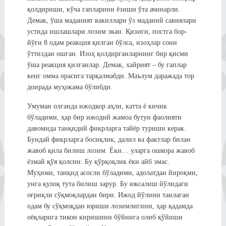
қолдириши, кўча гапларини ёзиши ўта ачинарли.
Демак, ўша маданият вакиллари ўз маданий савиялари
устида ишлашлари лозим экан. Қизиғи, постга бор-
йўғи 8 одам реакция қилган бўлса, изоҳлар сони
ўттиздан ошган. Изоҳ қолдирганларнинг бир қисми
ўша реакция қилганлар. Демак, хайрият – бу гаплар
кенг омма орасига тарқалмабди. Маълум даражада тор
доирада муҳокама бўлибди.
Умуман олганда ижодкор аҳли, катта ё кичик
бўладими, ҳар бир ижодий жамоа бутун фаолияти
давомида танқидий фикрларга тайёр туриши керак.
Бундай фикрларга босиқлик, далил ва фактлар билан
жавоб қила билиш лозим. Ёки… уларга ошкора жавоб
ёзмай қўя қолсин. Бу қўрқоқлик ёки айб эмас.
Муҳими, танқид асосли бўладими, адолатдан йироқми,
унга қулоқ тута билиш зарур. Бу юксалиш йўлидаги
оғриқли сўқмоқлардан бири. Ижод йўлини танлаган
одам бу сўқмоқдан юриши лозимлигини, ҳар қадамда
оёқларига тикон киришини бўйнига олиб қўйиши