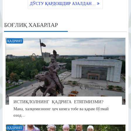
ni
ДЎСТУ ҚАРДОШДИР АЗАЛДАН…
ki
БОҒЛИҚ ХАБАРЛАР
ҚАДРИЯТ
ИСТИҚЛОЛНИНГ ҚАДРИГА ЕТЯПМИЗМИ?
Мана, халқимизнинг ҳеч кимга тобе ва қарам бўлмай
озод...
ҚАДРИЯТ