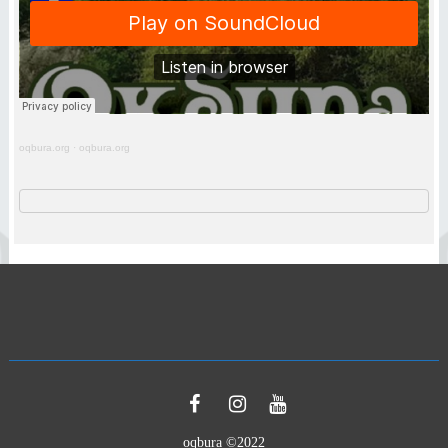
oqbura.org
·
oqbura.org
oqbura ©2022