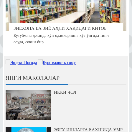
ЗИЁХОНА ВА ЗИЁ АҲЛИ ҲАҚИДАГИ КИТОБ
Кутубхона деганда кўп одамларнинг кўз ўнгида тинч-
осуда, сокин бир...
ЯНГИ МАҚОЛАЛАР
ИККИ ЧОЛ
ЭЗГУ ИШЛАРГА БАХШИДА УМР