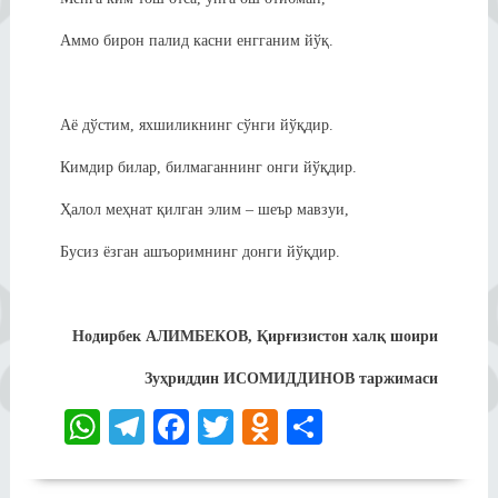
Аммо бирон палид касни енгганим йўқ.
Аё дўстим, яхшиликнинг сўнги йўқдир.
Кимдир билар, билмаганнинг онги йўқдир.
Ҳалол меҳнат қилган элим – шеър мавзуи,
Бусиз ёзган ашъоримнинг донги йўқдир.
Нодирбек АЛИМБЕКОВ, Қирғизистон халқ шоири
Зуҳриддин ИСОМИДДИНОВ таржимаси
W
Te
Fa
T
O
S
ha
le
ce
wi
dn
ha