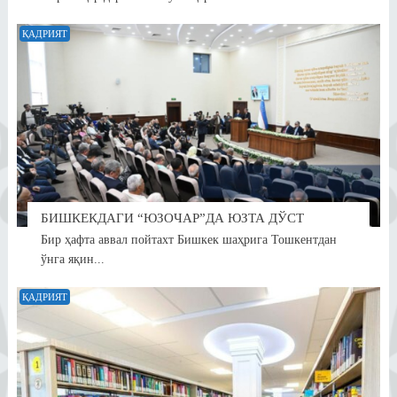
ҚАДРИЯТ
БИШКЕКДАГИ “ЮЗОЧАР”ДА ЮЗТА ДЎСТ
Бир ҳафта аввал пойтахт Бишкек шаҳрига Тошкентдан
ўнга яқин...
ҚАДРИЯТ