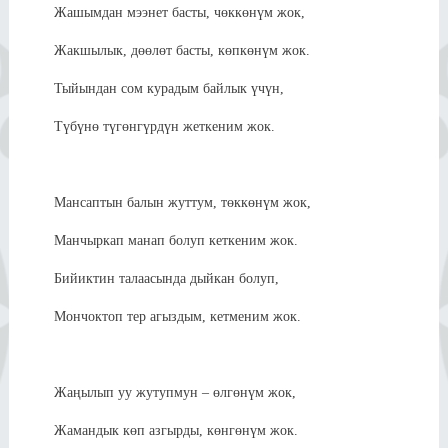
Жашымдан мээнет басты, чөккөнүм жок,
Жакшылык, дөөлөт басты, көпкөнүм жок.
Тыйындан сом курадым байлык үчүн,
Түбүнө түгөнгүрдүн жеткеним жок.
Мансаптын балын жуттум, төккөнүм жок,
Манчыркап манап болуп кеткеним жок.
Бийиктин талаасында дыйкан болуп,
Мончоктоп тер агыздым, кетменим жок.
Жаңылып уу жутупмун – өлгөнүм жок,
Жамандык көп азгырды, көнгөнүм жок.