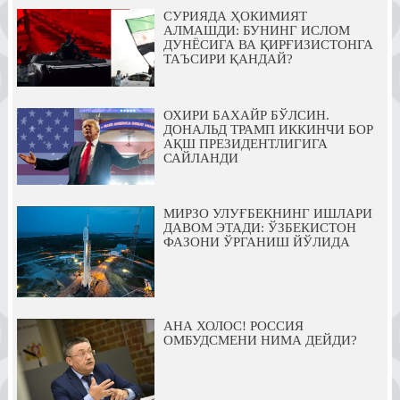
СУРИЯДА ҲОКИМИЯТ
АЛМАШДИ: БУНИНГ ИСЛОМ
ДУНЁСИГА ВА ҚИРҒИЗИСТОНГА
ТАЪСИРИ ҚАНДАЙ?
ОХИРИ БАХАЙР БЎЛСИН.
ДОНАЛЬД ТРАМП ИККИНЧИ БОР
АҚШ ПРЕЗИДЕНТЛИГИГА
САЙЛАНДИ
МИРЗО УЛУҒБЕКНИНГ ИШЛАРИ
ДАВОМ ЭТАДИ: ЎЗБЕКИСТОН
ФАЗОНИ ЎРГАНИШ ЙЎЛИДА
АНА ХОЛОС! РОССИЯ
ОМБУДСМЕНИ НИМА ДЕЙДИ?