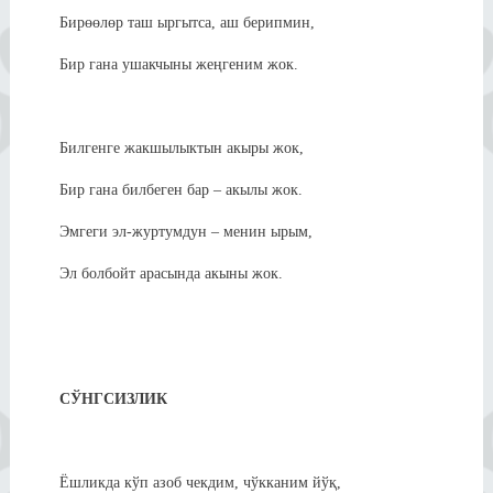
Бирөөлөр таш ыргытса, аш берипмин,
Бир гана ушакчыны жеңгеним жок.
Билгенге жакшылыктын акыры жок,
Бир гана билбеген бар – акылы жок.
Эмгеги эл-журтумдун – менин ырым,
Эл болбойт арасында акыны жок.
СЎНГСИЗЛИК
Ёшликда кўп азоб чекдим, чўкканим йўқ,