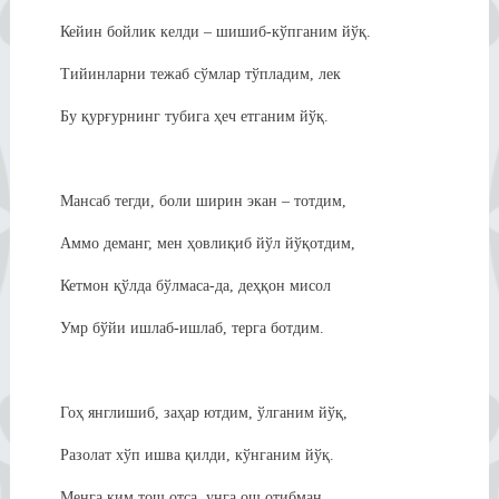
Кейин бойлик келди – шишиб-кўпганим йўқ.
Тийинларни тежаб сўмлар тўпладим, лек
Бу қурғурнинг тубига ҳеч етганим йўқ.
Мансаб тегди, боли ширин экан – тотдим,
Аммо деманг, мен ҳовлиқиб йўл йўқотдим,
Кетмон қўлда бўлмаса-да, деҳқон мисол
Умр бўйи ишлаб-ишлаб, терга ботдим.
Гоҳ янглишиб, заҳар ютдим, ўлганим йўқ,
Разолат хўп ишва қилди, кўнганим йўқ.
Менга ким тош отса, унга ош отибман,