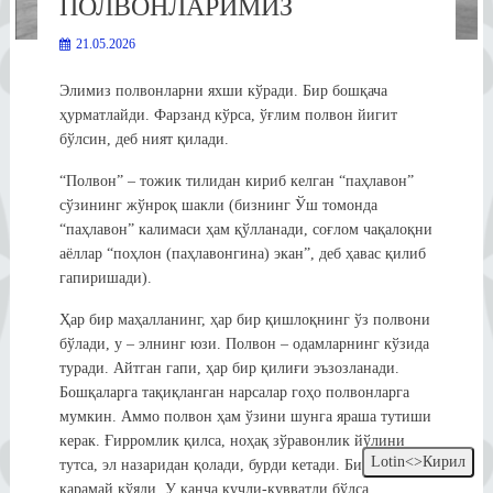
ПОЛВОНЛАРИМИЗ
21.05.2026
Элимиз полвонларни яхши кўради. Бир бошқача
ҳурматлайди. Фарзанд кўрса, ўғлим полвон йигит
бўлсин, деб ният қилади.
“Полвон” – тожик тилидан кириб келган “паҳлавон”
сўзининг жўнроқ шакли (бизнинг Ўш томонда
“паҳлавон” калимаси ҳам қўлланади, соғлом чақалоқни
аёллар “поҳлон (паҳлавонгина) экан”, деб ҳавас қилиб
гапиришади).
Ҳар бир маҳалланинг, ҳар бир қишлоқнинг ўз полвони
бўлади, у – элнинг юзи. Полвон – одамларнинг кўзида
туради. Айтган гапи, ҳар бир қилиғи эъзозланади.
Бошқаларга тақиқланган нарсалар гоҳо полвонларга
мумкин. Аммо полвон ҳам ўзини шунга яраша тутиши
керак. Ғирромлик қилса, ноҳақ зўравонлик йўлини
Lotin<>Кирил
тутса, эл назаридан қолади, бурди кетади. Биров унга
қарамай қўяди. У қанча кучли-қувватли бўлса,