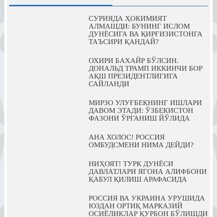
СУРИЯДА ҲОКИМИЯТ
АЛМАШДИ: БУНИНГ ИСЛОМ
ДУНЁСИГА ВА ҚИРҒИЗИСТОНГА
ТАЪСИРИ ҚАНДАЙ?
ОХИРИ БАХАЙР БЎЛСИН.
ДОНАЛЬД ТРАМП ИККИНЧИ БОР
АҚШ ПРЕЗИДЕНТЛИГИГА
САЙЛАНДИ
МИРЗО УЛУҒБЕКНИНГ ИШЛАРИ
ДАВОМ ЭТАДИ: ЎЗБЕКИСТОН
ФАЗОНИ ЎРГАНИШ ЙЎЛИДА
АНА ХОЛОС! РОССИЯ
ОМБУДСМЕНИ НИМА ДЕЙДИ?
НИҲОЯТ! ТУРК ДУНЁСИ
ДАВЛАТЛАРИ ЯГОНА АЛИФБОНИ
ҚАБУЛ ҚИЛИШ АРАФАСИДА
РОССИЯ ВА УКРАИНА УРУШИДА
ЮЗДАН ОРТИҚ МАРКАЗИЙ
ОСИЁЛИКЛАР ҚУРБОН БЎЛИШДИ