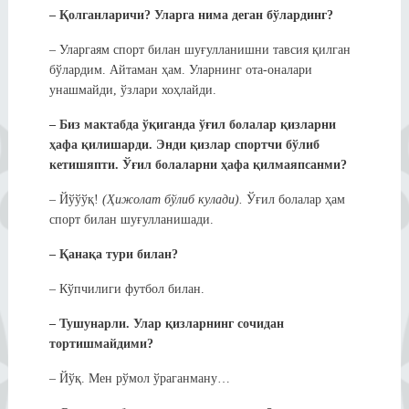
– Қолганларичи? Уларга нима деган бўлардинг?
– Уларгаям спорт билан шуғулланишни тавсия қилган
бўлардим. Айтаман ҳам. Уларнинг ота-оналари
унашмайди, ўзлари хоҳлайди.
– Биз мактабда ўқиганда ўғил болалар қизларни
ҳафа қилишарди. Энди қизлар спортчи бўлиб
кетишяпти. Ўғил болаларни ҳафа қилмаяпсанми?
– Йўўўқ!
(Ҳижолат бўлиб кулади).
Ўғил болалар ҳам
спорт билан шуғулланишади.
– Қанақа тури билан?
– Кўпчилиги футбол билан.
– Тушунарли. Улар қизларнинг сочидан
тортишмайдими?
– Йўқ. Мен рўмол ўраганману…