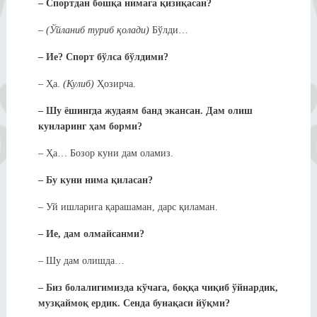
– Спортдан бошқа нимага қизиқасан?
–
(Ўйланиб туриб қолади)
Бўлди…
– Ие? Спорт бўлса бўлдими?
– Ҳа.
(Кулиб)
Ҳозирча.
– Шу ёшингда жудаям банд экансан. Дам олиш
кунларинг ҳам борми?
– Ҳа… Бозор куни дам оламиз.
– Бу куни нима қиласан?
– Уй ишларига қарашаман, дарс қиламан.
– Ие, дам олмайсанми?
– Шу дам олишда…
– Биз болалигимизда кўчага, боққа чиқиб ўйнардик,
музқаймоқ ердик. Сенда бунақаси йўқми?