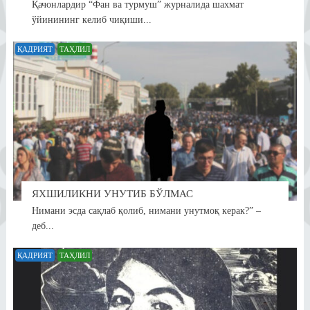
Қачонлардир “Фан ва турмуш” журналида шахмат
ўйинининг келиб чиқиши...
ҚАДРИЯТ
ТАҲЛИЛ
ЯХШИЛИКНИ УНУТИБ БЎЛМАС
Нимани эсда сақлаб қолиб, нимани унутмоқ керак?” –
деб...
ҚАДРИЯТ
ТАҲЛИЛ