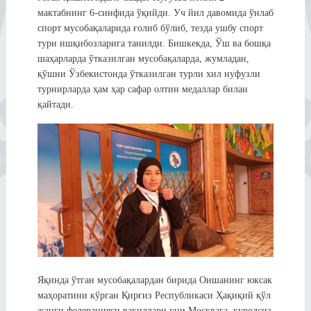
мактабнинг 6-синфида ўқийди. Уч йил давомида ўнлаб
спорт мусобақаларида ғолиб бўлиб, тезда ушбу спорт
тури ишқибозларига танилди. Бишкекда, Ўш ва бошқа
шаҳарларда ўтказилган мусобақаларда, жумладан,
қўшни Ўзбекистонда ўтказилган турли хил нуфузли
турнирларда ҳам ҳар сафар олтин медаллар билан
қайтади.
Яқинда ўтган мусобақалардан бирида Оишанинг юксак
маҳоратини кўрган Қирғиз Республикаси Ҳақиқий қўл
жанги федерацияси вакиллари уни Москвага, қуролсиз