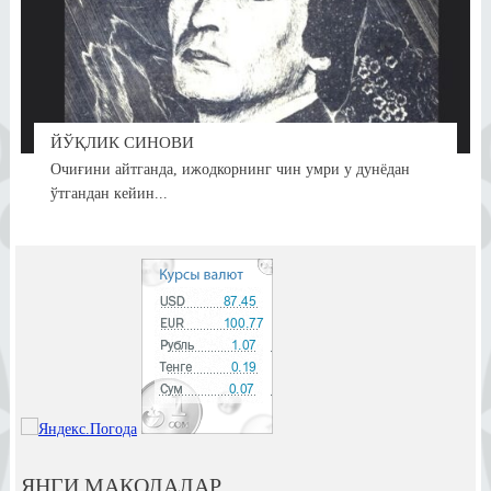
ЙЎҚЛИК СИНОВИ
Очиғини айтганда, ижодкорнинг чин умри у дунёдан
ўтгандан кейин...
ЯНГИ МАҚОЛАЛАР