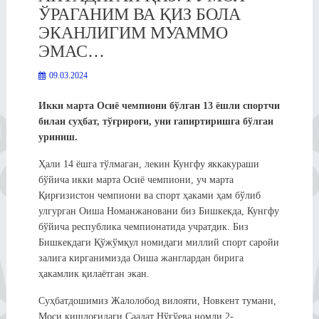
ЎРАГАНИМ ВА ҚИЗ БОЛА
ЭКАНЛИГИМ МУАММО
ЭМАС…
09.03.2024
Икки марта Осиё чемпиони бўлган 13 ёшли спортчи
билан суҳбат, тўғрироғи, уни гапиртиришга бўлган
уриниш.
Ҳали 14 ёшга тўлмаган, лекин Кунгфу яккакураши
бўйича икки марта Осиё чемпиони, уч марта
Қирғизистон чемпиони ва спорт ҳаками ҳам бўлиб
улгурган Оиша Номанжановани биз Бишкекда, Кунгфу
бўйича республика чемпионатида учратдик. Биз
Бишкекдаги Қўжўмқул номидаги миллий спорт саройи
залига кирганимизда Оиша жанглардан бирига
ҳакамлик қилаётган экан.
Суҳбатдошимиз Жалолобод вилояти, Новкент тумани,
Моси қишлоғидаги Саадат Нўғўева номли 2-