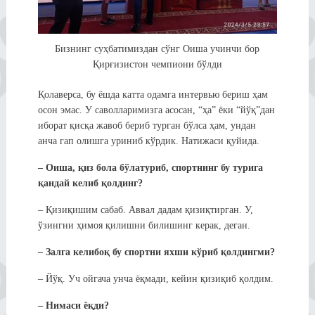
Бизнинг суҳбатимиздан сўнг Оиша учинчи бор
Қирғизистон чемпиони бўлди
Қолаверса, бу ёшда катта одамга интервью бериш ҳам
осон эмас. У саволларимизга асосан, “ҳа” ёки “йўқ”дан
иборат қисқа жавоб бериб турган бўлса ҳам, ундан
анча гап олишга уриниб кўрдик. Натижаси қуйида.
– Оиша, қиз бола бўлатуриб, спортнинг бу турига
қандай келиб қолдинг?
– Қизиқишим сабаб. Аввал дадам қизиқтирган. У,
ўзингни ҳимоя қилишни билишинг керак, деган.
– Залга келибоқ бу спортни яхши кўриб қолдингми?
– Йўқ. Уч ойгача унча ёқмади, кейин қизиқиб қолдим.
– Нимаси ёқди?