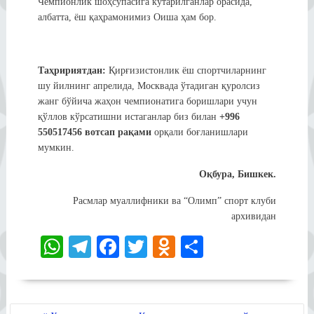
Чемпионлик шоҳсупасига кўтарилганлар орасида,
албатта, ёш қаҳрамонимиз Оиша ҳам бор.
Таҳририятдан:
Қирғизистонлик ёш спортчиларнинг
шу йилнинг апрелида, Москвада ўтадиган қуролсиз
жанг бўйича жаҳон чемпионатига боришлари учун
қўллов кўрсатишни истаганлар биз билан
+996
550517456 вотсап рақами
орқали боғланишлари
мумкин.
Оқбура, Бишкек.
Расмлар муаллифники ва “Олимп” спорт клуби
архивидан
W
Te
Fa
T
O
S
ha
le
ce
wi
dn
ha
ts
gr
bo
tte
ok
re
POST