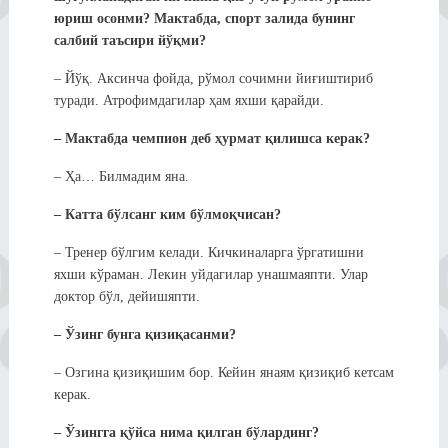
юриш осонми? Мактабда, спорт залида бунинг
салбий таъсири йўқми?
– Йўқ. Аксинча фойда, рўмол сочимни йиғиштириб
туради. Атрофимдагилар ҳам яхши қарайди.
– Мактабда чемпион деб ҳурмат қилишса керак?
– Ҳа… Билмадим яна.
– Катта бўлсанг ким бўлмоқчисан?
– Тренер бўлгим келади. Кичкиналарга ўргатишни
яхши кўраман. Лекин уйдагилар унашмаяпти. Улар
доктор бўл, дейишяпти.
– Ўзинг бунга қизиқасанми?
– Озгина қизиқишим бор. Кейин янаям қизиқиб кетсам
керак.
– Ўзингга қўйса нима қилган бўлардинг?