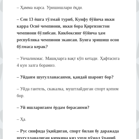
– Ҳамма нарса. Уришишлари ёқди.
– Сен 13 ёшга тўлмай туриб, Кунфу бўйича икки
карра Осиё чемпиони, икки бора Қирғизистон
чемпиони бўлибсан. Кикбоксинг бўйича ҳам
республика чемпиони экансан. Бунга эришиш осон
бўлмаса керак?
– Унчаликмас. Машқларга вақт кўп кетади. Ҳафтасига
4 кун залга борамиз.
– Уйдаям шуғулланасанми, қандай шароит бор?
– Уйда гантель, скакалка, муштлайдиган спорт қопим
бор.
– Уй ишларигаям ёрдам берасанми?
– Ҳа.
– Рус синфида ўқийдиган, спорт билан бу даражада
шуғулланадиган кичкина қиз учун рўмол ўраниб