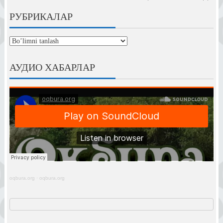
РУБРИКАЛАР
рубрикалар
АУДИО ХАБАРЛАР
oqbura.org
·
oqbura.org