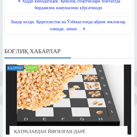
A
a
ok
r
la
Худди кинодагидек: Қишлоқ спортчилари пойтахтда
MENYUSI
pp
m
ss
бирдамлик намунасини кўрсатишди
ni
Баҳор келди: Қирғизистон ва Ўзбекистонда айрим чекловлар
ki
олинди, лекин…
БОҒЛИҚ ХАБАРЛАР
ҚАДРИЯТ
СПОРТ
ҚАТРАЛАРДАН ЙИҒИЛГАН ДАРЁ