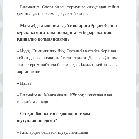
– Билмадим. Спорт билан турмушга чиққандан кейин
ҳам шуғуланавераман, рухсат беришса.
– Мактабда аълочисан, уй ишларига ёрдам бериш
керак, камига дала ишларигаям борар экансан.
Қийналиб қолмаяпсанми?
– Йўўқ. Қийинчилик йўқ. Эрталаб мактабга бораман,
кейин далага, кечки пайт спортзалга. Далага кўпинча
экин, терим пайтида борамизда. Даладан кейин залга
борган яхши.
– Нега?
– Билмайман. Менга ёқади. Кўпроқ шуғулланаман,
тажрибам ошади.
– Сендан бошқа синфдошларинг ҳам
шуғулланишадими?
– Қизлардан бештаси шуғулланишади.