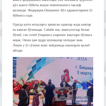
қўл жанги бўйича жаҳон чемпионатига таклиф
қилишди. Федерация Оишанинг йўл ҳаражатларини ўз
бўйнига олди.
Одатда катта ютуқларга эришган одамлар жуда камтар
ва камгап бўлишади. Сабаби иш, машғулотлар билан
бўлиб, гап сотиб ўтиришга уларнинг вақтлари бўлмаса
керак. Оиша ҳам худди шунақалар хилидан экан.
Лекин у ўз сўзини жанг майдонида ишонарли қилиб
айтади.