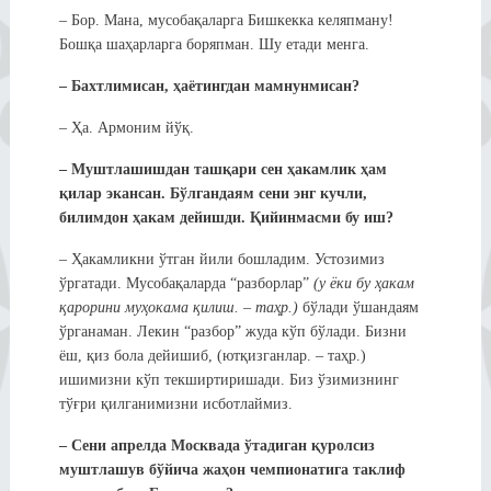
– Бор. Мана, мусобақаларга Бишкекка келяпману!
Бошқа шаҳарларга боряпман. Шу етади менга.
– Бахтлимисан, ҳаётингдан мамнунмисан?
– Ҳа. Армоним йўқ.
– Муштлашишдан ташқари сен ҳакамлик ҳам
қилар экансан. Бўлгандаям сени энг кучли,
билимдон ҳакам дейишди. Қийинмасми бу иш?
– Ҳакамликни ўтган йили бошладим. Устозимиз
ўргатади. Мусобақаларда “разборлар”
(у ёки бу ҳакам
қарорини муҳокама қилиш. – таҳр.)
бўлади ўшандаям
ўрганаман. Лекин “разбор” жуда кўп бўлади. Бизни
ёш, қиз бола дейишиб, (ютқизганлар. – таҳр.)
ишимизни кўп текширтиришади. Биз ўзимизнинг
тўғри қилганимизни исботлаймиз.
– Сени апрелда Москвада ўтадиган қуролсиз
муштлашув бўйича жаҳон чемпионатига таклиф