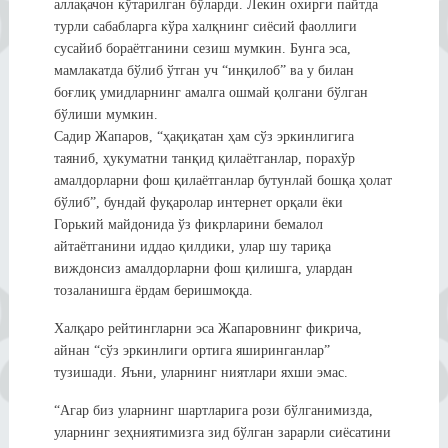
аллақачон кўтарилган бўларди. Лекин охирги пайтда
турли сабабларга кўра халқнинг сиёсий фаоллиги
сусайиб бораётганини сезиш мумкин. Бунга эса,
мамлакатда бўлиб ўтган уч “инқилоб” ва у билан
боғлиқ умидларнинг амалга ошмай қолгани бўлган
бўлиши мумкин.
Садир Жапаров, “ҳақиқатан ҳам сўз эркинлигига
таяниб, ҳукуматни танқид қилаётганлар, порахўр
амалдорларни фош қилаётганлар бутунлай бошқа ҳолат
бўлиб”, бундай фуқаролар интернет орқали ёки
Горький майдонида ўз фикрларини бемалол
айтаётганини иддао қилдики, улар шу тариқа
виждонсиз амалдорларни фош қилишга, улардан
тозаланишга ёрдам беришмоқда.
Халқаро рейтингларни эса Жапаровнинг фикрича,
айнан “сўз эркинлиги ортига яширинганлар”
тузишади. Яъни, уларнинг ниятлари яхши эмас.
“Агар биз уларнинг шартларига рози бўлганимизда,
уларнинг зеҳниятимизга зид бўлган зарарли сиёсатини