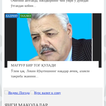
Очиғини айтганда, ижодкорнинг чин умри у дунёдан
ўтгандан кейин...
ҚАДРИЯТ
ТАҲЛИЛ
МАҒРУР БИР ТОҒ ҚУЛАДИ
Ўлим ҳақ. Лекин йўқотишнинг нақадар аччиқ, аламли
тажриба эканини...
ЯНГИ МАҚОЛАЛАР