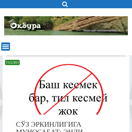
Skip
to
content
ТАҲЛИЛ
СЎЗ ЭРКИНЛИГИГА