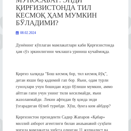
МУНОСАБАТ: ЭНДИ
ҚИРҒИЗИСТОНДА ТИЛ
КЕСМОҚ ҲАМ МУМКИН
БЎЛАДИМИ?
08.02.2024
Дунёнинг кўплаган мамлакатлари каби Қирғизистонда
ҳам сўз эркинлигини чеклашга уриниш кучаймоқда.
Қирғиз халқида “Бош кесмоқ бор, тил кесмоқ йўқ”,
деган яхши бир қадимий гап бор. Яъни, одам турли
гуноҳлари учун бошидан жудо бўлиши мумкин, аммо
айтган гапи учун унинг тили кесилмайди, яъни
жазоланмайди. Лекин афтидан бу қоида энди
ўзгарадиган бўлиб турибди. Хўш, бунга ким айбдор?
Қирғизистон президенти Садир Жапаров «Қабар»
миллий ахборот агентлиги билан анаъанавий суҳбати
чоғида мамлакатда ҳибсга олинган 11 журналист ва