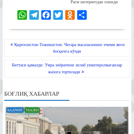
Расм интернетдан олинди
W
Te
Fa
T
O
S
ha
le
ce
wi
dn
ha
ts
gr
bo
tte
ok
re
A
a
ok
r
la
POST
Қирғизистон-Тожикистон: Чегара масаласининг ечими янги
MENYUSI
pp
m
ss
босқичга кўчди
ni
Биттаси қамалди: Умра зиёратини эплаб уюштиролмаганлар
ki
жазога тортилади
БОҒЛИҚ ХАБАРЛАР
ҚАДРИЯТ
ТАҲЛИЛ