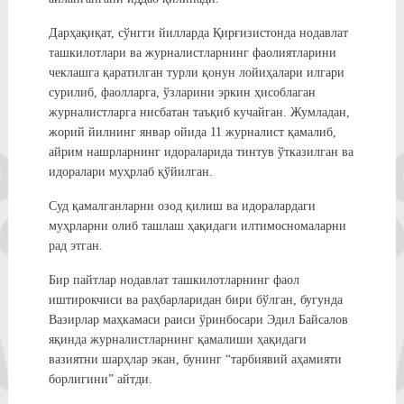
Дарҳақиқат, сўнгги йилларда Қирғизистонда нодавлат
ташкилотлари ва журналистларнинг фаолиятларини
чеклашга қаратилган турли қонун лойиҳалари илгари
сурилиб, фаолларга, ўзларини эркин ҳисоблаган
журналистларга нисбатан таъқиб кучайган. Жумладан,
жорий йилнинг январ ойида 11 журналист қамалиб,
айрим нашрларнинг идораларида тинтув ўтказилган ва
идоралари муҳрлаб қўйилган.
Суд қамалганларни озод қилиш ва идоралардаги
муҳрларни олиб ташлаш ҳақидаги илтимосномаларни
рад этган.
Бир пайтлар нодавлат ташкилотларнинг фаол
иштирокчиси ва раҳбарларидан бири бўлган, бугунда
Вазирлар маҳкамаси раиси ўринбосари Эдил Байсалов
яқинда журналистларнинг қамалиши ҳақидаги
вазиятни шарҳлар экан, бунинг “тарбиявий аҳамияти
борлигини” айтди.