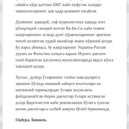
сабабга кўра ҳаттоки БМТ каби нуфузли халқаро
ташкилотларнинг ҳам қадр-қиммати пасайган.
Дунёнинг ҳақиқий, соф журналистика ҳақида оғиз
кўпиртириб гапириб келган Би-Би-Си каби етакчи
нашрларининг аслида дунё зўравонларининг ариғини
чопиб келаётган оддий малайлар экани кўриниб қолди.
Бу нарса айниқса, бу нашрларнинг Украина-Россия
уруши ва Фаластин халқига қарши Исроил давлати
олиб бораётган қатлиомга муносабатларида яққол кўзга
ташланиб қолди.
Хуллас, дунёда ўзларининг глобал мақсадларига
эришиш йўлида оммавий ахборот воситалари ва
ижтимоий тармоқлардан ўзлари хоҳлаганча
фойдаланаётган йирик давлатлар ўзлари истамаган
ҳолда Қирғизистон каби ривожланиш йўлига тушган
кичик давлатларга салбий намуна бўлиб беришмоқда.
Оқбура, Бишкек.