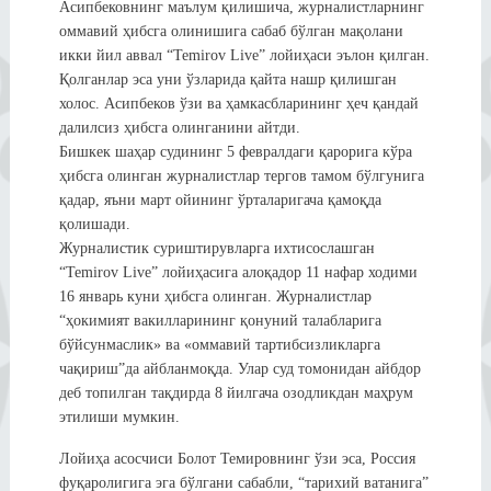
Асипбековнинг маълум қилишича, журналистларнинг
оммавий ҳибсга олинишига сабаб бўлган мақолани
икки йил аввал “Temirov Live” лойиҳаси эълон қилган.
Қолганлар эса уни ўзларида қайта нашр қилишган
холос. Асипбеков ўзи ва ҳамкасбларининг ҳеч қандай
далилсиз ҳибсга олинганини айтди.
Бишкек шаҳар судининг 5 февралдаги қарорига кўра
ҳибсга олинган журналистлар тергов тамом бўлгунига
қадар, яъни март ойининг ўрталаригача қамоқда
қолишади.
Журналистик суриштирувларга ихтисослашган
“Temirov Live” лойиҳасига алоқадор 11 нафар ходими
16 январь куни ҳибсга олинган. Журналистлар
“ҳокимият вакилларининг қонуний талабларига
бўйсунмаслик» ва «оммавий тартибсизликларга
чақириш”да айбланмоқда. Улар суд томонидан айбдор
деб топилган тақдирда 8 йилгача озодликдан маҳрум
этилиши мумкин.
Лойиҳа асосчиси Болот Темировнинг ўзи эса, Россия
фуқаролигига эга бўлгани сабабли, “тарихий ватанига”