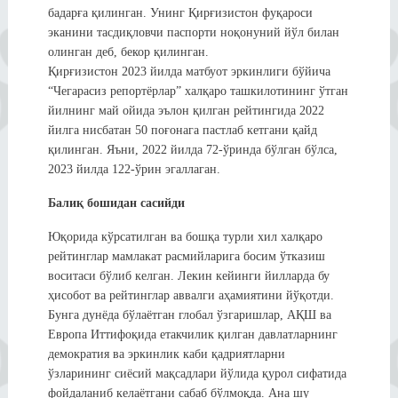
бадарға қилинган. Унинг Қирғизистон фуқароси
эканини тасдиқловчи паспорти ноқонуний йўл билан
олинган деб, бекор қилинган.
Қирғизистон 2023 йилда матбуот эркинлиги бўйича
“Чегарасиз репортёрлар” халқаро ташкилотининг ўтган
йилнинг май ойида эълон қилган рейтингида 2022
йилга нисбатан 50 поғонага пастлаб кетгани қайд
қилинган. Яъни, 2022 йилда 72-ўринда бўлган бўлса,
2023 йилда 122-ўрин эгаллаган.
Балиқ бошидан сасийди
Юқорида кўрсатилган ва бошқа турли хил халқаро
рейтинглар мамлакат расмийларига босим ўтказиш
воситаси бўлиб келган. Лекин кейинги йилларда бу
ҳисобот ва рейтинглар аввалги аҳамиятини йўқотди.
Бунга дунёда бўлаётган глобал ўзгаришлар, АҚШ ва
Европа Иттифоқида етакчилик қилган давлатларнинг
демократия ва эркинлик каби қадриятларни
ўзларининг сиёсий мақсадлари йўлида қурол сифатида
фойдаланиб келаётгани сабаб бўлмоқда. Ана шу