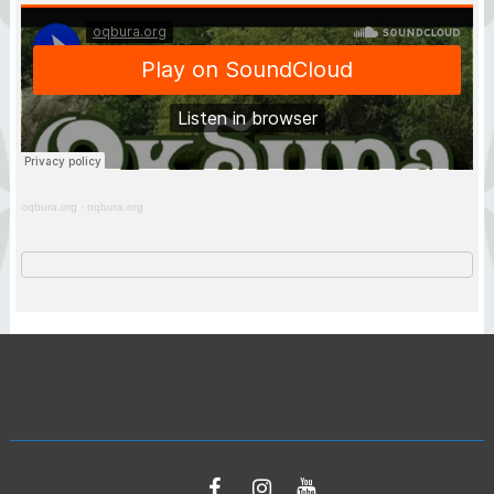
oqbura.org
·
oqbura.org