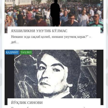
ЯХШИЛИКНИ УНУТИБ БЎЛМАС
Нимани эсда сақлаб қолиб, нимани унутмоқ керак?” –
деб...
ҚАДРИЯТ
ТАҲЛИЛ
ЙЎҚЛИК СИНОВИ