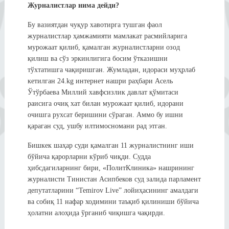
Журналистлар нима дейди?
Бу вазиятдан чуқур хавотирга тушган фаол
журналистлар ҳамжамияти мамлакат расмийларига
мурожаат қилиб, қамалган журналистларни озод
қилиш ва сўз эркинлигига босим ўтказишни
тўхтатишга чақиришган. Жумладан, идораси муҳрлаб
кетилган 24.kg интернет нашри раҳбари Асель
Ўтўрбаева Миллий хавфсизлик давлат қўмитаси
раисига очиқ хат билан мурожаат қилиб, идорани
очишга рухсат беришини сўраган. Аммо бу ишни
қараган суд, ушбу илтимосномани рад этган.
Бишкек шаҳар суди қамалган 11 журналистнинг иши
бўйича қарорларни кўриб чиқди. Судда
ҳибсдагиларнинг бири, «ПолитКлиника» нашрининг
журналисти Тинистан Асипбеков суд залида парламент
депутатларини “Temirov Live” лойиҳасининг амалдаги
ва собиқ 11 нафар ходимини таъқиб қилиниши бўйича
ҳолатни алоҳида ўрганиб чиқишга чақирди.