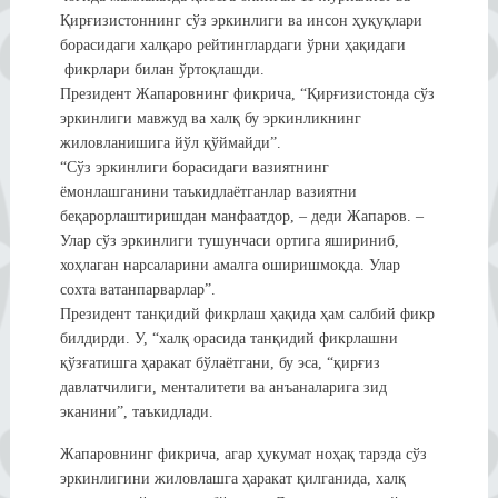
Қирғизистоннинг сўз эркинлиги ва инсон ҳуқуқлари
борасидаги халқаро рейтинглардаги ўрни ҳақидаги
фикрлари билан ўртоқлашди.
Президент Жапаровнинг фикрича, “Қирғизистонда сўз
эркинлиги мавжуд ва халқ бу эркинликнинг
жиловланишига йўл қўймайди”.
“Сўз эркинлиги борасидаги вазиятнинг
ёмонлашганини таъкидлаётганлар вазиятни
беқарорлаштиришдан манфаатдор, – деди Жапаров. –
Улар сўз эркинлиги тушунчаси ортига яшириниб,
хоҳлаган нарсаларини амалга оширишмоқда. Улар
сохта ватанпарварлар”.
Президент танқидий фикрлаш ҳақида ҳам салбий фикр
билдирди. У, “халқ орасида танқидий фикрлашни
қўзғатишга ҳаракат бўлаётгани, бу эса, “қирғиз
давлатчилиги, менталитети ва анъаналарига зид
эканини”, таъкидлади.
Жапаровнинг фикрича, агар ҳукумат ноҳақ тарзда сўз
эркинлигини жиловлашга ҳаракат қилганида, халқ