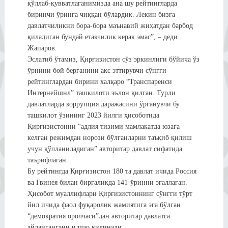
қўллаб-қувватлаганимизда ана шу рейтингларда
биринчи ўринга чиққан бўлардик. Лекин бизга
давлатчиликни бора-бора маънавий жиҳатдан барбод
қиладиган бундай етакчилик керак эмас”, – деди
Жапаров.
Эслатиб ўтамиз, Қирғизистон сўз эркинлиги бўйича ўз
ўрнини бой берганини акс эттирувчи сўнгги
рейтинглардан бирини халқаро “Транспаренси
Интернейшнл” ташкилоти эълон қилган. Турли
давлатларда коррупция даражасини ўрганувчи бу
ташкилот ўзининг 2023 йилги ҳисоботида
Қирғизистонни “адлия тизими мамлакатда юзага
келган режимдан норози бўлганларни таъқиб қилиш
учун қўлланиладиган” авторитар давлат сифатида
таърифлаган.
Бу рейтингда Қирғизистон 180 та давлат ичида Россия
ва Гвинея билан биргаликда 141-ўринни эгаллаган.
Ҳисобот муаллифлари Қирғизистоннинг сўнгги тўрт
йил ичида фаол фуқаролик жамиятига эга бўлган
“демократия оролчаси”дан авторитар давлатга
айлангангани иддао қилинади.