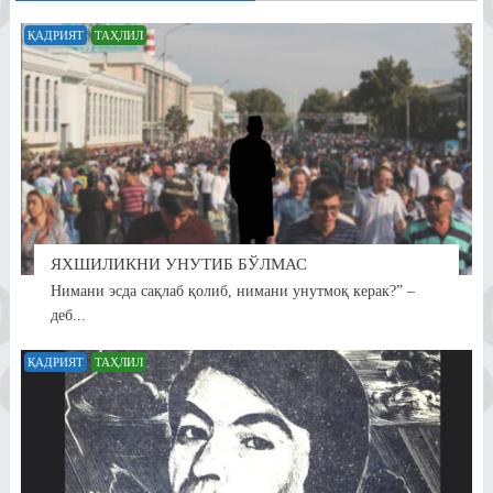
ҚАДРИЯТ
ТАҲЛИЛ
ЯХШИЛИКНИ УНУТИБ БЎЛМАС
Нимани эсда сақлаб қолиб, нимани унутмоқ керак?” –
деб...
ҚАДРИЯТ
ТАҲЛИЛ