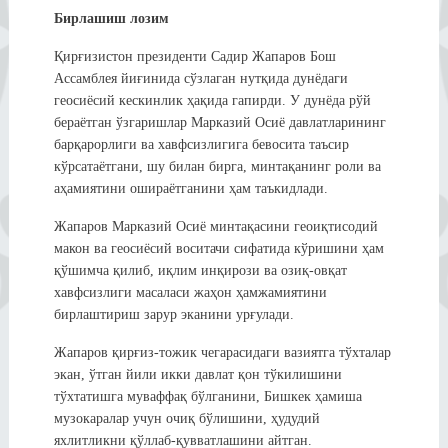
Бирлашиш лозим
Қирғизистон президенти Садир Жапаров Бош
Ассамблея йиғинида сўзлаган нутқида дунёдаги
геосиёсий кескинлик ҳақида гапирди. У дунёда рўй
бераётган ўзгаришлар Марказий Осиё давлатларининг
барқарорлиги ва хавфсизлигига бевосита таъсир
кўрсатаётгани, шу билан бирга, минтақанинг роли ва
аҳамиятини ошираётганини ҳам таъкидлади.
Жапаров Марказий Осиё минтақасини геоиқтисодий
макон ва геосиёсий воситачи сифатида кўришини ҳам
қўшимча қилиб, иқлим инқирози ва озиқ-овқат
хавфсизлиги масаласи жаҳон ҳамжамиятини
бирлаштириш зарур эканини урғулади.
Жапаров қирғиз-тожик чегарасидаги вазиятга тўхталар
экан, ўтган йили икки давлат қон тўкилишини
тўхтатишга муваффақ бўлганини, Бишкек ҳамиша
музокаралар учун очиқ бўлишини, ҳудудий
яхлитликни қўллаб-қувватлашини айтган.