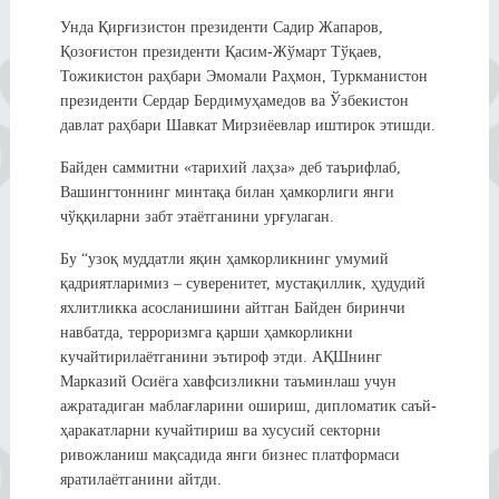
Унда Қирғизистон президенти Садир Жапаров,
Қозоғистон президенти Қасим-Жўмарт Тўқаев,
Тожикистон раҳбари Эмомали Раҳмон, Туркманистон
президенти Сердар Бердимуҳамедов ва Ўзбекистон
давлат раҳбари Шавкат Мирзиёевлар иштирок этишди.
Байден саммитни «тарихий лаҳза» деб таърифлаб,
Вашингтоннинг минтақа билан ҳамкорлиги янги
чўққиларни забт этаётганини урғулаган.
Бу “узоқ муддатли яқин ҳамкорликнинг умумий
қадриятларимиз – суверенитет, мустақиллик, ҳудудий
яхлитликка асосланишини айтган Байден биринчи
навбатда, терроризмга қарши ҳамкорликни
кучайтирилаётганини эътироф этди. АҚШнинг
Марказий Осиёга хавфсизликни таъминлаш учун
ажратадиган маблағларини ошириш, дипломатик саъй-
ҳаракатларни кучайтириш ва хусусий секторни
ривожланиш мақсадида янги бизнес платформаси
яратилаётганини айтди.