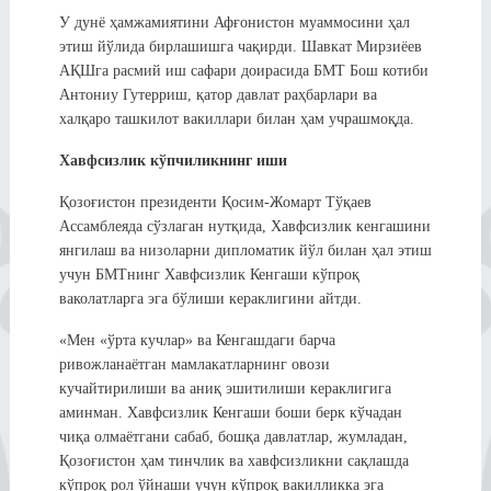
У дунё ҳамжамиятини Афғонистон муаммосини ҳал
этиш йўлида бирлашишга чақирди. Шавкат Мирзиёев
АҚШга расмий иш сафари доирасида БМТ Бош котиби
Антониу Гутерриш, қатор давлат раҳбарлари ва
халқаро ташкилот вакиллари билан ҳам учрашмоқда.
Хавфсизлик кўпчиликнинг иши
Қозоғистон президенти Қосим-Жомарт Тўқаев
Ассамблеяда сўзлаган нутқида, Хавфсизлик кенгашини
янгилаш ва низоларни дипломатик йўл билан ҳал этиш
учун БМТнинг Хавфсизлик Кенгаши кўпроқ
ваколатларга эга бўлиши кераклигини айтди.
«Мен «ўрта кучлар» ва Кенгашдаги барча
ривожланаётган мамлакатларнинг овози
кучайтирилиши ва аниқ эшитилиши кераклигига
аминман. Хавфсизлик Кенгаши боши берк кўчадан
чиқа олмаётгани сабаб, бошқа давлатлар, жумладан,
Қозоғистон ҳам тинчлик ва хавфсизликни сақлашда
кўпроқ рол ўйнаши учун кўпроқ вакилликка эга