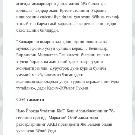
асосида можароларни дипломатик йўл билан ҳал
қилишга чақирар экан, Қозоғистоннинг Украина
инқирозини сиёсий йўл билан ҳал этиш бўйича таклиф
этилаётган барча саъй-ҳаракатлар ва режаларни юқори
баҳолашини билдирди.
“Халқаро низоларни ҳал қилишда дипломатия ва
мулоқот доимо устун бўлиши керак. …Келинглар,
Бирлашган Миллатлар Ташкилоти ўзагини ташкил
этувчи бирлик ва жамоавий ҳаракатлар руҳини
жонлантирайлик. Дурустроқ дунё қуриш бўйича
умумий мажбуриятимиз ўзимиздаги
келишмовчиликлардан устун туриши кераклигини ёдда
тутайлик», деди Қасим-Жўмарт Тўқаев.
С5+1 саммити
Нью-Йоркда ўтаётган БМТ Бош Ассамблеясининг 78-
сессияси орасида Марказий Осиё давлатлари
раҳбарларининг АҚШ президенти Жо Байден билан
учрашуви бўлиб ўтди.