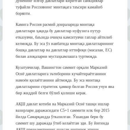
дунёнинг илғор давлатлари киритган санкциялар
туфайли Россиянинг минтақага таъсири камайиб
боряпти.
Камига Россия расмий доираларида минтақа
давлатлари ҳақида бу давлатлар нуфузига путур
етказувчи, баъзида очиқча камситувчи гаплар айтилиб
келмоқда. Бу эса ўз навбатида минтақа давлатларининг
бошқа давлатлар ва давлатлар иттифоқи (масалан, ЕС)
билан алоқаларни мустаҳкамлашга туртмоқда.
Кузатувчилар, Вашингтон саммит орқали Марказий
Осиё давлатларига эътиборини кучайтираётганини
намоён қилаётганини айтмоқда. Бу эса минтақа
давлатларини стратегик ҳамкор билган Россия учун яна
бир жиддий белги бўлиб қолиши керак.
АҚШ давлат котиби ва Марказий Осиё ташқи ишлар
вазирлари даражасидаги C5+1 саммити илк бор 2015
йилда Самарқандда ўтказилган. Ўшандан бери бу
саммит шу даражада ўтиб келаётган эди. Бу йиғинда
АҚШ президентининг шахсан иштирок этиши