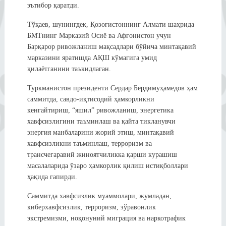
эътибор қаратди.
Тўқаев, шунингдек, Қозоғистоннинг Алмати шаҳрида
БМТнинг Марказий Осиё ва Афғонистон учун
Барқарор ривожланиш мақсадлари бўйича минтақавий
марказини яратишда АҚШ кўмагига умид
қилаётганини таъкидлаган.
Туркманистон президенти Сердар Бердимуҳамедов ҳам
саммитда, савдо-иқтисодий ҳамкорликни
кенгайтириш, “яшил” ривожланиш, энергетика
хавфсизлигини таъминлаш ва қайта тикланувчи
энергия манбаларини жорий этиш, минтақавий
хавфсизликни таъминлаш, терроризм ва
трансчегаравий жиноятчиликка қарши курашиш
масалаларида ўзаро ҳамкорлик қилиш истиқболлари
ҳақида гапирди.
Саммитда хавфсизлик муаммолари, жумладан,
киберхавфсизлик, терроризм, зўравонлик
экстремизми, ноқонуний миграция ва наркотрафик