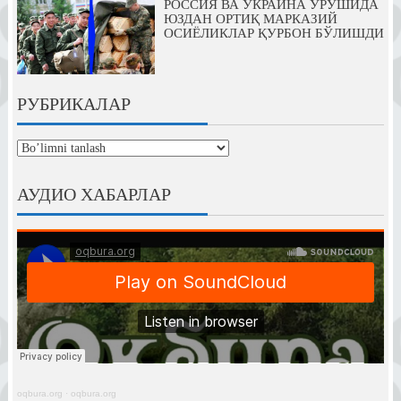
РОССИЯ ВА УКРАИНА УРУШИДА
ЮЗДАН ОРТИҚ МАРКАЗИЙ
ОСИЁЛИКЛАР ҚУРБОН БЎЛИШДИ
РУБРИКАЛАР
рубрикалар
АУДИО ХАБАРЛАР
oqbura.org
·
oqbura.org