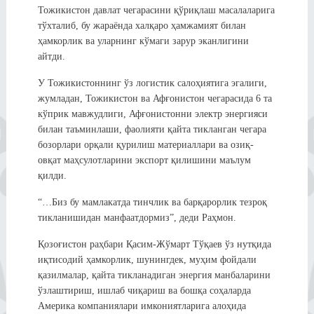
Тожикистон давлат чегарасини қўриқлаш масалаларига
тўхталиб, бу жараёнда халқаро ҳамжамият билан
ҳамкорлик ва уларнинг кўмаги зарур эканлигини
айтди.
У Тожикистоннинг ўз логистик салоҳиятига эгалиги,
жумладан, Тожикистон ва Афғонистон чегарасида 6 та
кўприк мавжудлиги, Афғонистонни электр энергияси
билан таъминлаши, фаолияти қайта тикланган чегара
бозорлари орқали қурилиш материаллари ва озиқ-
овқат маҳсулотларини экспорт қилишини маълум
қилди.
“…Биз бу мамлакатда тинчлик ва барқарорлик тезроқ
тикланишидан манфаатдормиз”, деди Раҳмон.
Қозоғистон раҳбари Қасим-Жўмарт Тўқаев ўз нутқида
иқтисодий ҳамкорлик, шунингдек, муҳим фойдали
қазилмалар, қайта тикланадиган энергия манбаларини
ўзлаштириш, ишлаб чиқариш ва бошқа соҳаларда
Америка компаниялари имкониятларига алоҳида