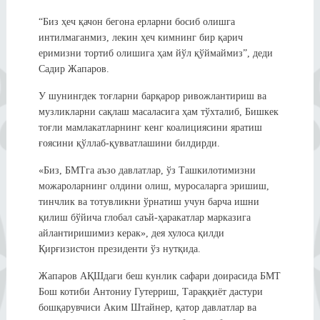
“Биз ҳеч қачон бегона ерларни босиб олишга
интилмаганмиз, лекин ҳеч кимнинг бир қарич
еримизни тортиб олишига ҳам йўл қўймаймиз”, деди
Садир Жапаров.
У шунингдек тоғларни барқарор ривожлантириш ва
музликларни сақлаш масаласига ҳам тўхталиб, Бишкек
тоғли мамлакатларнинг кенг коалициясини яратиш
ғоясини қўллаб-қувватлашини билдирди.
«Биз, БМТга аъзо давлатлар, ўз Ташкилотимизни
можароларнинг олдини олиш, муросаларга эришиш,
тинчлик ва тотувликни ўрнатиш учун барча ишни
қилиш бўйича глобал саъй-ҳаракатлар марказига
айлантиришимиз керак», дея хулоса қилди
Қирғизистон президенти ўз нутқида.
Жапаров АҚШдаги беш кунлик сафари доирасида БМТ
Бош котиби Антониу Гутерриш, Тараққиёт дастури
бошқарувчиси Аким Штайнер, қатор давлатлар ва