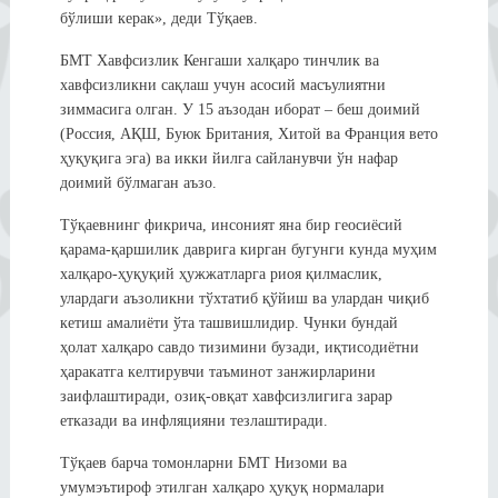
бўлиши керак», деди Тўқаев.
БМТ Хавфсизлик Кенгаши халқаро тинчлик ва
хавфсизликни сақлаш учун асосий масъулиятни
зиммасига олган. У 15 аъзодан иборат – беш доимий
(Россия, АҚШ, Буюк Британия, Хитой ва Франция вето
ҳуқуқига эга) ва икки йилга сайланувчи ўн нафар
доимий бўлмаган аъзо.
Тўқаевнинг фикрича, инсоният яна бир геосиёсий
қарама-қаршилик даврига кирган бугунги кунда муҳим
халқаро-ҳуқуқий ҳужжатларга риоя қилмаслик,
улардаги аъзоликни тўхтатиб қўйиш ва улардан чиқиб
кетиш амалиёти ўта ташвишлидир. Чунки бундай
ҳолат халқаро савдо тизимини бузади, иқтисодиётни
ҳаракатга келтирувчи таъминот занжирларини
заифлаштиради, озиқ-овқат хавфсизлигига зарар
етказади ва инфляцияни тезлаштиради.
Тўқаев барча томонларни БМТ Низоми ва
умумэътироф этилган халқаро ҳуқуқ нормалари