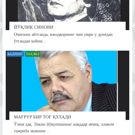
ЙЎҚЛИК СИНОВИ
Очиғини айтганда, ижодкорнинг чин умри у дунёдан
ўтгандан кейин...
ҚАДРИЯТ
ТАҲЛИЛ
МАҒРУР БИР ТОҒ ҚУЛАДИ
Ўлим ҳақ. Лекин йўқотишнинг нақадар аччиқ, аламли
тажриба эканини...