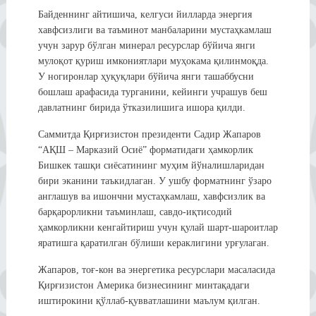
Байденнинг айтишича, келгуси йилларда энергия
хавфсизлиги ва таъминот манбаларини мустаҳкамлаш
учун зарур бўлган минерал ресурслар бўйича янги
мулоқот қуриш имкониятлари муҳокама қилинмоқда.
У ногиронлар ҳуқуқлари бўйича янги ташаббусни
бошлаш арафасида турганини, кейинги учрашув беш
давлатнинг бирида ўтказилишига ишора қилди.
Саммитда Қирғизистон президенти Садир Жапаров
“АҚШ – Марказий Осиё” форматидаги ҳамкорлик
Бишкек ташқи сиёсатининг муҳим йўналишларидан
бири эканини таъкидлаган. У ушбу форматнинг ўзаро
англашув ва ишончни мустаҳкамлаш, хавфсизлик ва
барқарорликни таъминлаш, савдо-иқтисодий
ҳамкорликни кенгайтириш учун қулай шарт-шароитлар
яратишга қаратилган бўлиши кераклигини урғулаган.
Жапаров, тоғ-кон ва энергетика ресурслари масаласида
Қирғизистон Америка бизнесининг минтақадаги
иштирокини қўллаб-қувватлашини маълум қилган.