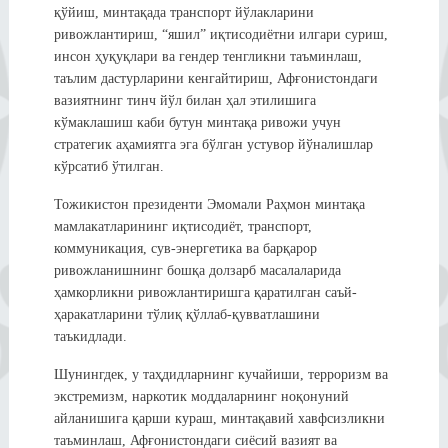
қўйиш, минтақада транспорт йўлакларини
ривожлантириш, “яшил” иқтисодиётни илгари суриш,
инсон ҳуқуқлари ва гендер тенгликни таъминлаш,
таълим дастурларини кенгайтириш, Афғонистондаги
вазиятнинг тинч йўл билан ҳал этилишига
кўмаклашиш каби бутун минтақа ривожи учун
стратегик аҳамиятга эга бўлган устувор йўналишлар
кўрсатиб ўтилган.
Тожикистон президенти Эмомали Раҳмон минтақа
мамлакатларининг иқтисодиёт, транспорт,
коммуникация, сув-энергетика ва барқарор
ривожланишнинг бошқа долзарб масалаларида
ҳамкорликни ривожлантиришга қаратилган саъй-
ҳаракатларини тўлиқ қўллаб-қувватлашини
таъкидлади.
Шунингдек, у таҳдидларнинг кучайиши, терроризм ва
экстремизм, наркотик моддаларнинг ноқонуний
айланишига қарши кураш, минтақавий хавфсизликни
таъминлаш, Афғонистондаги сиёсий вазият ва