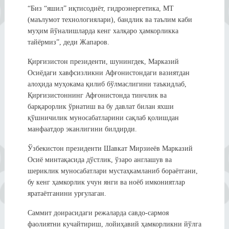
“Биз “яшил” иқтисодиёт, гидроэнергетика, МТ
(маълумот технологиялари), бандлик ва таълим каби
муҳим йўналишларда кенг халқаро ҳамкорликка
тайёрмиз”, деди Жапаров.
Қирғизистон президенти, шунингдек, Марказий
Осиёдаги хавфсизликни Афғонистондаги вазиятдан
алоҳида муҳокама қилиб бўлмаслигини таъкидлаб,
Қирғизистоннинг Афғонистонда тинчлик ва
барқарорлик ўрнатиш ва бу давлат билан яхши
қўшничилик муносабатларини сақлаб қолишдан
манфаатдор эканлигини билдирди.
Ўзбекистон президенти Шавкат Мирзиеёв Марказий
Осиё минтақасида дўстлик, ўзаро англашув ва
шериклик муносабатлари мустаҳкамланиб бораётгани,
бу кенг ҳамкорлик учун янги ва ноёб имкониятлар
яратаётганини урғулаган.
Саммит доирасидаги режаларда савдо-сармоя
фаолиятни кучайтириш, лойиҳавий ҳамкорликни йўлга