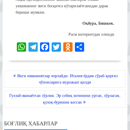
уюшманинг янги босқичга кўтарилаётганидан дарак
бериши мумкин.
Оқбура, Бишкек.
Расм интернетдан олинди
W
Te
Fa
T
O
S
ha
le
ce
wi
dn
ha
ts
gr
bo
tte
ok
re
A
a
ok
r
la
POST
Янги имкониятлар чорлайди: Италия ёрдам сўраб қирғиз
MENYUSI
pp
m
ss
чўпонларига мурожаат қилди
ni
Гуллаб-яшнаётган зўрлик: Эр собиқ хотинини урган, зўрлаган,
ki
қулоқ-бурнини кесган
БОҒЛИҚ ХАБАРЛАР