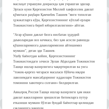
маслаҳат учрашуви доирасида ҳам учрашган эдилар.
Эртаси куни Қирғизистон Миллий хавфсизлик давлат
қўмитаси раҳбари Қамчибек Ташиев “янги топилган
ҳужжатларга кўра, Қирғизистоннниг кўплаб ерлари
Тожикистонга бериб юборилганлигини» айтган.
“Агар қўшни давлат бизга нисбатан ҳудудий
даъволаридан воз кечмаса, биз ҳам асосли равишда
қўшниларимизга даъволаримизни айтишимиз
мумкин”, деган эди Ташиев.
Ушбу баёнотдан кейин, Қирғизистоннинг
Тожикистондаги элчиси Эрлан Абдилдаев Тожикистон
Ташқи ишлар вазирлигига чақиртирилган ва унга
“тожик-қирғиз чегараси масаласи бўйича юқори
лавозимдаги мансабдорнинг иддаолари Тожикистон
томонини хавотирга солгани» билдирилган.
Аввалроқ Россия Ташқи ишлар вазирлиги ҳам икки
давлат вакилларини эришилган битимларга путур
етказиши мумкин бўлган бундай баёнотлар қилишдан
сақланишга чақирди.