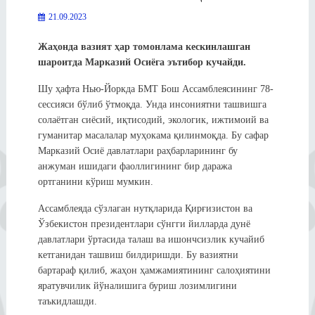
21.09.2023
Жаҳонда вазият ҳар томонлама кескинлашган
шароитда Марказий Осиёга эътибор кучайди.
Шу ҳафта Нью-Йоркда БМТ Бош Ассамблеясининг 78-
сессияси бўлиб ўтмоқда. Унда инсониятни ташвишга
солаётган сиёсий, иқтисодий, экологик, ижтимоий ва
гуманитар масалалар муҳокама қилинмоқда. Бу сафар
Марказий Осиё давлатлари раҳбарларининг бу
анжуман ишидаги фаоллигининг бир даража
ортганини кўриш мумкин.
Ассамблеяда сўзлаган нутқларида Қирғизистон ва
Ўзбекистон президентлари сўнгги йилларда дунё
давлатлари ўртасида талаш ва ишончсизлик кучайиб
кетганидан ташвиш билдиришди. Бу вазиятни
бартараф қилиб, жаҳон ҳамжамиятининг салоҳиятини
яратувчилик йўналишига буриш лозимлигини
таъкидлашди.