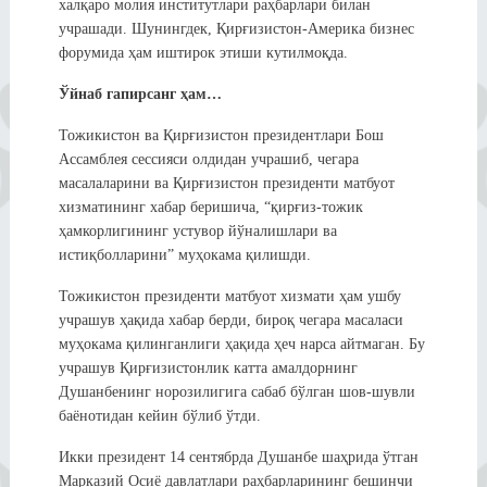
халқаро молия институтлари раҳбарлари билан
учрашади. Шунингдек, Қирғизистон-Америка бизнес
форумида ҳам иштирок этиши кутилмоқда.
Ўйнаб гапирсанг ҳам…
Тожикистон ва Қирғизистон президентлари Бош
Ассамблея сессияси олдидан учрашиб, чегара
масалаларини ва Қирғизистон президенти матбуот
хизматининг хабар беришича, “қирғиз-тожик
ҳамкорлигининг устувор йўналишлари ва
истиқболларини” муҳокама қилишди.
Тожикистон президенти матбуот хизмати ҳам ушбу
учрашув ҳақида хабар берди, бироқ чегара масаласи
муҳокама қилинганлиги ҳақида ҳеч нарса айтмаган. Бу
учрашув Қирғизистонлик катта амалдорнинг
Душанбенинг норозилигига сабаб бўлган шов-шувли
баёнотидан кейин бўлиб ўтди.
Икки президент 14 сентябрда Душанбе шаҳрида ўтган
Марказий Осиё давлатлари раҳбарларининг бешинчи