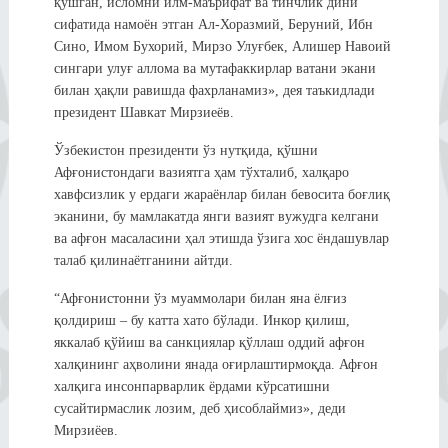
қўшган, исломни илм-маърифат ва тинчлик дини
сифатида намоён этган Ал-Хоразмий, Беруний, Ибн
Сино, Имом Бухорий, Мирзо Улуғбек, Алишер Навоий
сингари улуғ аллома ва мутафаккирлар ватани экани
билан ҳақли равишда фахрланамиз», дея таъкидлади
президент Шавкат Мирзиеёв.
Ўзбекистон президенти ўз нутқида, қўшни
Афғонистондаги вазиятга ҳам тўхталиб, халқаро
хавфсизлик у ердаги жараёнлар билан бевосита боғлиқ
эканини, бу мамлакатда янги вазият вужудга келгани
ва афғон масаласини ҳал этишда ўзига хос ёндашувлар
талаб қилинаётганини айтди.
“Афғонистонни ўз муаммолари билан яна ёлғиз
қолдириш – бу катта хато бўлади. Инкор қилиш,
яккалаб қўйиш ва санкциялар қўллаш оддий афғон
халқининг аҳволини янада оғирлаштирмоқда. Афғон
халқига инсонпарварлик ёрдами кўрсатишни
сусайтирмаслик лозим, деб ҳисоблаймиз», деди
Мирзиёев.