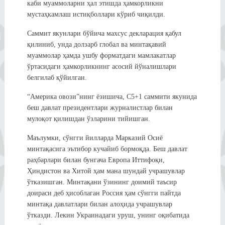
каби муаммоларни ҳал этишда ҳамкорликни
мустаҳкамлаш истиқболлари кўриб чиқилди.
Саммит якунлари бўйича махсус декларация қабул
қилиниб, унда долзарб глобал ва минтақавий
муаммолар ҳамда ушбу форматдаги мамлакатлар
ўртасидаги ҳамкорликнинг асосий йўналишлари
белгилаб қўйилган.
“Америка овози”нинг ёзишича, С5+1 саммити якунида
беш давлат президентлари журналистлар билан
мулоқот қилишдан ўзларини тийишган.
Маълумки, сўнгги йилларда Марказий Осиё
минтақасига эътибор кучайиб бормоқда. Беш давлат
раҳбарлари билан бунгача Европа Иттифоқи,
Ҳиндистон ва Хитой ҳам мана шундай учрашувлар
ўтказишган. Минтақани ўзининг доимий таъсир
доираси деб ҳисоблаган Россия ҳам сўнгги пайтда
минтақа давлатлари билан алоҳида учрашувлар
ўтказди. Лекин Украинадаги уруш, унинг оқибатида