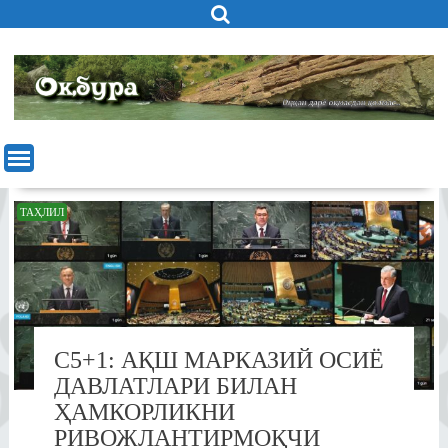
Skip
to
content
ТАҲЛИЛ
С5+1: АҚШ МАРКАЗИЙ ОСИЁ
ДАВЛАТЛАРИ БИЛАН
ҲАМКОРЛИКНИ
РИВОЖЛАНТИРМОҚЧИ