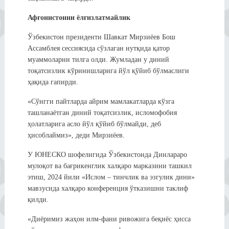
Афғонистонни ёлғизлатмайлик
Ўзбекистон президенти Шавкат Мирзиёев Бош
Ассамблея сессиясида сўзлаган нутқида қатор
муаммоларни тилга олди. Жумладан у диний
тоқатсизлик кўринишларига йўл қўйиб бўлмаслиги
ҳақида гапирди.
«Сўнгги пайтларда айрим мамлакатларда кўзга
ташланаётган диний тоқатсизлик, исломофобия
ҳолатларига асло йўл қўйиб бўлмайди, деб
ҳисоблаймиз», деди Мирзиёев.
У ЮНEСКО шофелигида Ўзбекистонда Динлараро
мулоқот ва бағрикенглик халқаро марказини ташкил
этиш, 2024 йили «Ислом – тинчлик ва эзгулик дини»
мавзусида халқаро конференция ўтказишни таклиф
қилди.
«Диёримиз жаҳон илм-фани ривожига беқиёс ҳисса