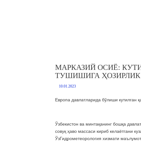
МАРКАЗИЙ ОСИЁ: КУТ
ТУШИШИГА ҲОЗИРЛИК
10.01.2023
Европа давлатларида бўлиши кутилган қ
Ўзбекистон ва минтақанинг бошқа давла
совуқ ҳаво массаси кириб келаётгани куз
ЎзГидрометеорология хизмати маълумот 