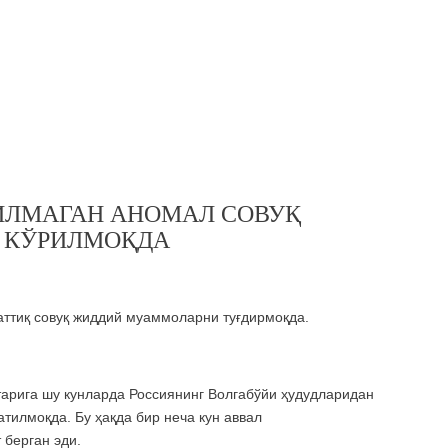
ИЛМАГАН АНОМАЛ СОВУҚ
 КЎРИЛМОҚДА
аттиқ совуқ жиддий муаммоларни туғдирмоқда.
тарига шу кунларда Россиянинг Волгабўйи ҳудудларидан
атилмоқда. Бу ҳақда бир неча кун аввал
берган эди.