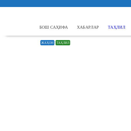
Skip
to
content
БОШ САҲИФА
ХАБАРЛАР
ТАҲЛИЛ
ЖАҲОН
ТАҲЛИЛ