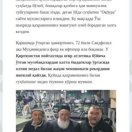
суҳбатда бўлиб, бошқалар қалбига ҳам мамнунлик
туйғуларини бахш этади, деган ўйда суҳбатни “Оқбура”
сайти мухлисларига илиндим. Бу мақсадда Ўш
шаҳрида қаҳрамонимиз машғулот олиб борадиган залга
келдим.
Қаршимда ўтирган ҳамюртимиз, 72 ёшли Саидфозил
ака Муҳаммедовга фахр ва ифтихор ила боқаман. У
Қирғизистон
пойтахтида оғир атлетика бўйича
ўтган мусобақалардан
катта ёшдагилар ўртасида
олтин медал билан
жаҳон чемпионати рекордини
янгилаб қайтди
.
Қуйида қаҳрамонимиз билан
суҳбатнинг видео ёзувини кўриш мумкин.