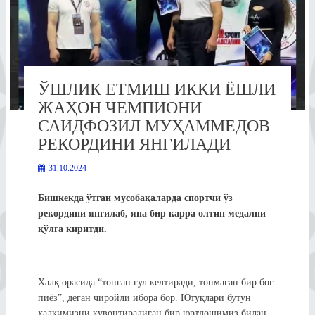
ЎШЛИК ЕТМИШ ИККИ ЁШЛИ
ЖАҲОН ЧЕМПИОНИ
САИДФОЗИЛ МУҲАММЕДОВ
РЕКОРДИНИ ЯНГИЛАДИ
31.10.2024
Бишкекда
ўтган мусобақаларда
спортчи ўз
рекордини янгилаб, яна бир карра
олтин медал
ни
қўлга киритди
.
Халқ орасида “топган гул келтиради, топмаган бир боғ
пиёз”, деган чиройли ибора бор. Ютуқлари бутун
халқимизни қувонтирадиган бир юртдошимиз билан