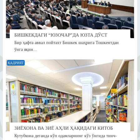
БИШКЕКДАГИ “ЮЗОЧАР”ДА ЮЗТА ДЎСТ
Бир ҳафта аввал пойтахт Бишкек шаҳрига Тошкентдан
ўнга яқин...
ҚАДРИЯТ
ЗИЁХОНА ВА ЗИЁ АҲЛИ ҲАҚИДАГИ КИТОБ
Кутубхона деганда кўп одамларнинг кўз ўнгида тинч-