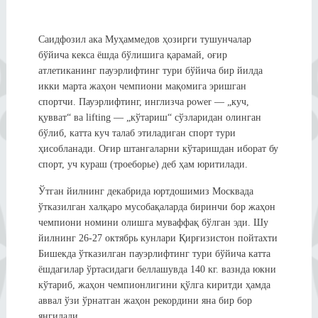
Саидфозил ака Муҳаммедов ҳозирги тушунчалар
бўйича кекса ёшда бўлишига қарамай, оғир
атлетиканинг пауэрлифтинг тури бўйича бир йилда
икки марта жаҳон чемпиони мақомига эришган
спортчи. Пауэрлифтинг, инглизча power — „куч,
қувват“ ва lifting — „кўтариш“ сўзларидан олинган
бўлиб, катта куч талаб этиладиган спорт тури
ҳисобланади. Оғир штангаларни кўтаришдан иборат бу
спорт, уч кураш (троеборье) деб ҳам юритилади.
Ўтган йилнинг декабрида юртдошимиз Москвада
ўтказилган халқаро мусобақаларда биринчи бор жаҳон
чемпиони номини олишга муваффақ бўлган эди. Шу
йилнинг 26-27 октябрь кунлари Қирғизистон пойтахти
Бишекда ўтказилган пауэрлифтинг тури бўйича катта
ёшдагилар ўртасидаги беллашувда 140 кг. вазнда юкни
кўтариб, жаҳон чемпионлигини қўлга киритди ҳамда
аввал ўзи ўрнатган жаҳон рекордини яна бир бор
янгилади.