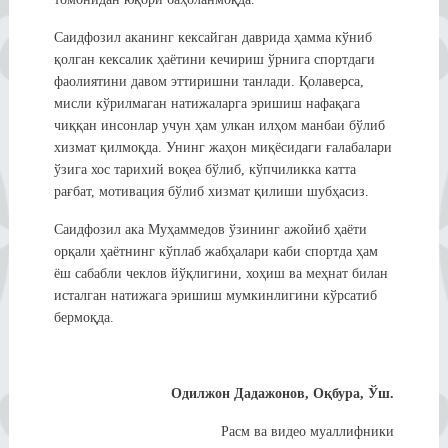
Саидфозил аканинг кексайган даврида ҳамма кўниб
қолган кексалик ҳаётини кечириш ўрнига спортдаги
фаолиятини давом эттиришни танлади. Қолаверса,
мисли кўрилмаган натижаларга эришиш нафақага
чиққан инсонлар учун ҳам улкан илҳом манбаи бўлиб
хизмат қилмоқда. Унинг жаҳон миқёсидаги ғалабалари
ўзига хос тарихий воқеа бўлиб, кўпчиликка катта
рағбат, мотивация бўлиб хизмат қилиши шубҳасиз.
Саидфозил ака Муҳаммедов ўзининг ажойиб ҳаёти
орқали ҳаётнинг кўплаб жабҳалари каби спортда ҳам
ёш сабабли чеклов йўқлигини, хоҳиш ва меҳнат билан
исталган натижага эришиш мумкинлигини кўрсатиб
бермоқда.
Одилжон Дадажонов, Оқбура, Ўш.
Расм ва видео муаллифники