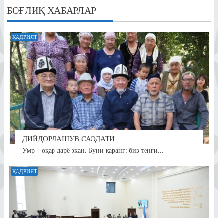
БОҒЛИҚ ХАБАРЛАР
ҚАДРИЯТ
ДИЙДОРЛАШУВ САОДАТИ
Умр – оқар дарё экан. Буни қаранг: биз тенги...
ҚАДРИЯТ