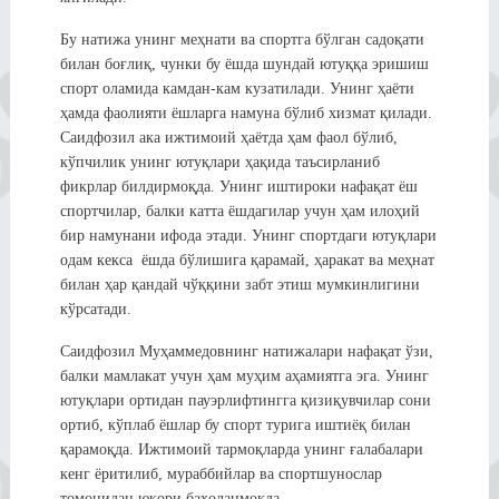
Бу натижа унинг меҳнати ва спортга бўлган садоқати
билан боғлиқ, чунки бу ёшда шундай ютуққа эришиш
спорт оламида камдан-кам кузатилади. Унинг ҳаёти
ҳамда фаолияти ёшларга намуна бўлиб хизмат қилади.
Саидфозил ака ижтимоий ҳаётда ҳам фаол бўлиб,
кўпчилик унинг ютуқлари ҳақида таъсирланиб
фикрлар билдирмоқда. Унинг иштироки нафақат ёш
спортчилар, балки катта ёшдагилар учун ҳам илоҳий
бир намунани ифода этади. Унинг спортдаги ютуқлари
одам кекса ёшда бўлишига қарамай, ҳаракат ва меҳнат
билан ҳар қандай чўққини забт этиш мумкинлигини
кўрсатади.
Саидфозил Муҳаммедовнинг натижалари нафақат ўзи,
балки мамлакат учун ҳам муҳим аҳамиятга эга. Унинг
ютуқлари ортидан пауэрлифтингга қизиқувчилар сони
ортиб, кўплаб ёшлар бу спорт турига иштиёқ билан
қарамоқда. Ижтимоий тармоқларда унинг ғалабалари
кенг ёритилиб, мураббийлар ва спортшунослар
томонидан юқори баҳоланмоқда.