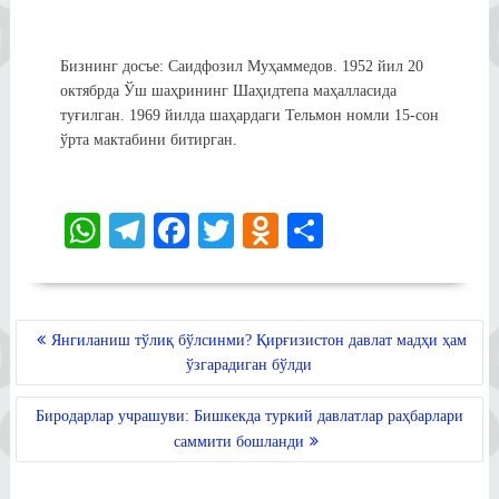
Бизнинг досъе: Саидфозил Муҳаммедов. 1952 йил 20
октябрда Ўш шаҳрининг Шаҳидтепа маҳалласида
туғилган. 1969 йилда шаҳардаги Тельмон номли 15-сон
ўрта мактабини битирган.
W
Te
Fa
T
O
S
ha
le
ce
wi
dn
ha
ts
gr
bo
tte
ok
re
A
a
ok
r
la
POST
Янгиланиш тўлиқ бўлсинми? Қирғизистон давлат мадҳи ҳам
MENYUSI
pp
m
ss
ўзгарадиган бўлди
ni
Биродарлар учрашуви: Бишкекда туркий давлатлар раҳбарлари
ki
саммити бошланди