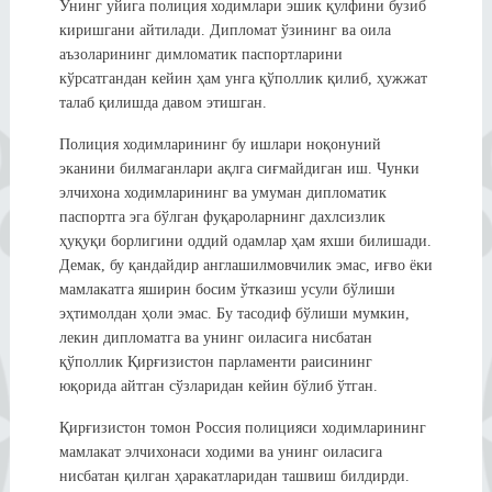
Унинг уйига полиция ходимлари эшик қулфини бузиб
киришгани айтилади. Дипломат ўзининг ва оила
аъзоларининг димломатик паспортларини
кўрсатгандан кейин ҳам унга қўполлик қилиб, ҳужжат
талаб қилишда давом этишган.
Полиция ходимларининг бу ишлари ноқонуний
эканини билмаганлари ақлга сиғмайдиган иш. Чунки
элчихона ходимларининг ва умуман дипломатик
паспортга эга бўлган фуқароларнинг дахлсизлик
ҳуқуқи борлигини оддий одамлар ҳам яхши билишади.
Демак, бу қандайдир англашилмовчилик эмас, иғво ёки
мамлакатга яширин босим ўтказиш усули бўлиши
эҳтимолдан ҳоли эмас. Бу тасодиф бўлиши мумкин,
лекин дипломатга ва унинг оиласига нисбатан
қўполлик Қирғизистон парламенти раисининг
юқорида айтган сўзларидан кейин бўлиб ўтган.
Қирғизистон томон Россия полицияси ходимларининг
мамлакат элчихонаси ходими ва унинг оиласига
нисбатан қилган ҳаракатларидан ташвиш билдирди.