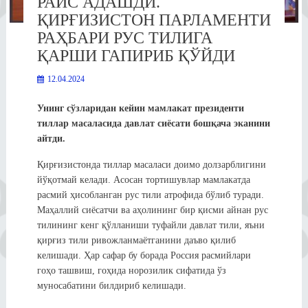
РАИС АДАШДИ.
ҚИРҒИЗИСТОН ПАРЛАМЕНТИ
РАҲБАРИ РУС ТИЛИГА
ҚАРШИ ГАПИРИБ ҚЎЙДИ
12.04.2024
Унинг сўзларидан кейин мамлакат президенти
тиллар масаласида давлат сиёсати бошқача эканини
айтди.
Қирғизистонда тиллар масаласи доимо долзарблигини
йўқотмай келади. Асосан тортишувлар мамлакатда
расмий ҳисобланган рус тили атрофида бўлиб туради.
Маҳаллий сиёсатчи ва аҳолининг бир қисми айнан рус
тилининг кенг қўлланиши туфайли давлат тили, яъни
қирғиз тили ривожланмаётганини даъво қилиб
келишади. Ҳар сафар бу борада Россия расмийлари
гоҳо ташвиш, гоҳида норозилик сифатида ўз
муносабатини билдириб келишади.