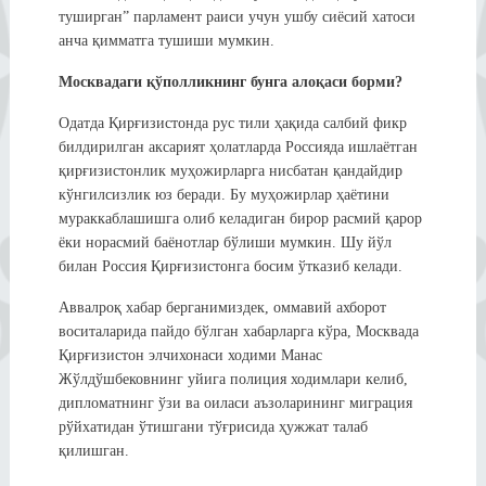
туширган” парламент раиси учун ушбу сиёсий хатоси
анча қимматга тушиши мумкин.
Москвадаги қўполликнинг бунга алоқаси борми?
Одатда Қирғизистонда рус тили ҳақида салбий фикр
билдирилган аксарият ҳолатларда Россияда ишлаётган
қирғизистонлик муҳожирларга нисбатан қандайдир
кўнгилсизлик юз беради. Бу муҳожирлар ҳаётини
мураккаблашишга олиб келадиган бирор расмий қарор
ёки норасмий баёнотлар бўлиши мумкин. Шу йўл
билан Россия Қирғизистонга босим ўтказиб келади.
Аввалроқ хабар берганимиздек, оммавий ахборот
воситаларида пайдо бўлган хабарларга кўра, Москвада
Қирғизистон элчихонаси ходими Манас
Жўлдўшбековнинг уйига полиция ходимлари келиб,
дипломатнинг ўзи ва оиласи аъзоларининг миграция
рўйхатидан ўтишгани тўғрисида ҳужжат талаб
қилишган.