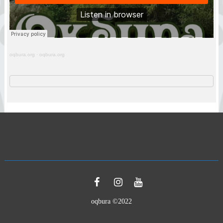
oqbura.org
·
oqbura.org
oqbura ©2022