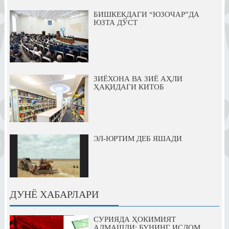
БИШКЕКДАГИ “ЮЗОЧАР”ДА
ЮЗТА ДЎСТ
ЗИЁХОНА ВА ЗИЁ АҲЛИ
ҲАҚИДАГИ КИТОБ
ЭЛ-ЮРТИМ ДЕБ ЯШАДИ
ДУНЁ ХАБАРЛАРИ
СУРИЯДА ҲОКИМИЯТ
АЛМАШДИ: БУНИНГ ИСЛОМ