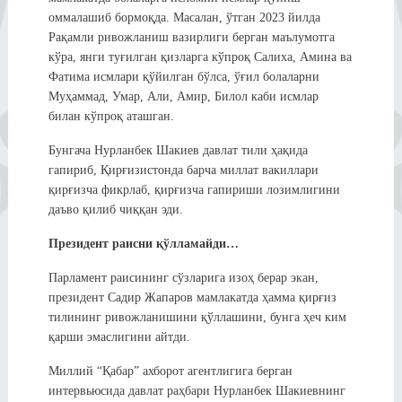
оммалашиб бормоқда. Масалан, ўтган 2023 йилда
Рақамли ривожланиш вазирлиги берган маълумотга
кўра, янги туғилган қизларга кўпроқ Салиха, Амина ва
Фатима исмлари қўйилган бўлса, ўғил болаларни
Муҳаммад, Умар, Али, Амир, Билол каби исмлар
билан кўпроқ аташган.
Бунгача Нурланбек Шакиев давлат тили ҳақида
гапириб, Қирғизистонда барча миллат вакиллари
қирғизча фикрлаб, қирғизча гапириши лозимлигини
даъво қилиб чиққан эди.
Президент раисни қўлламайди…
Парламент раисининг сўзларига изоҳ берар экан,
президент Садир Жапаров мамлакатда ҳамма қирғиз
тилининг ривожланишини қўллашини, бунга ҳеч ким
қарши эмаслигини айтди.
Миллий “Қабар” ахборот агентлигига берган
интервьюсида давлат раҳбари Нурланбек Шакиевнинг