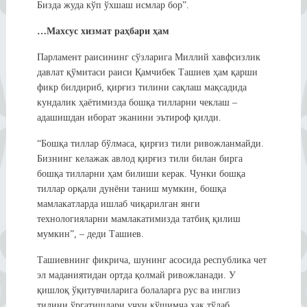
Бизда жуда кўп ўхшаш исмлар бор”.
…Махсус хизмат раҳбари ҳам
Парламент раисининг сўзларига Миллий хавфсизлик
давлат қўмитаси раиси Қамчибек Ташиев ҳам қарши
фикр билдириб, қирғиз тилини сақлаш мақсадида
кундалик ҳаётимизда бошқа тилларни чеклаш –
адашишдан иборат эканини эътироф қилди.
“Бошқа тиллар бўлмаса, қирғиз тили ривожланмайди.
Бизнинг келажак авлод қирғиз тили билан бирга
бошқа тилларни ҳам билиши керак. Чунки бошқа
тиллар орқали дунёни таниш мумкин, бошқа
мамлакатларда ишлаб чиқарилган янги
технологияларни мамлакатимизда татбиқ қилиш
мумкин”, – деди Ташиев.
Ташиевнинг фикрича, шунинг асосида республика чет
эл маданиятидан ортда қолмай ривожланади. У
қишлоқ ўқитувчиларига болаларга рус ва инглиз
тилини ўргатишлари учун қўшимча ҳақ тўлаб