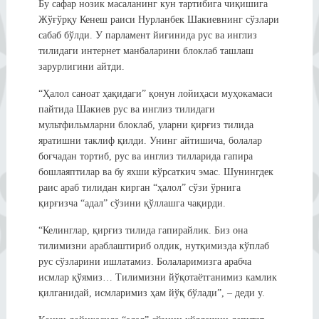
Бу сафар нозик масаланинг кун тартибига чиқишига
Жўғўрқу Кенеш раиси Нурланбек Шакиевнинг сўзлари
сабаб бўлди. У парламент йиғинида рус ва инглиз
тилидаги интернет манбаларини блоклаб ташлаш
зарурлигини айтди.
“Ҳалол саноат ҳақидаги” қонун лойиҳаси муҳокамаси
пайтида Шакиев рус ва инглиз тилидаги
мультфильмларни блоклаб, уларни қирғиз тилида
яратишни таклиф қилди. Унинг айтишича, болалар
боғчадан тортиб, рус ва инглиз тилларида гапира
бошлаяптилар ва бу яхши кўрсаткич эмас. Шунингдек
раис араб тилидан кирган “ҳалол” сўзи ўрнига
қирғизча “адал” сўзини қўллашга чақирди.
“Келинглар, қирғиз тилида гапирайлик. Биз она
тилимизни араблаштириб олдик, нутқимизда кўплаб
рус сўзларини ишлатамиз. Болаларимизга арабча
исмлар қўямиз… Тилимизни йўқотаётганимиз камлик
қилганидай, исмларимиз ҳам йўқ бўлади”, – деди у.