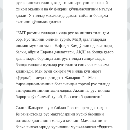
рус ва инглиз тили ҳақидаги гаплари унинг шахсий
фикри эканини ва бу фикрни қўлламаслигини маълум
қилди. У тиллар масаласида давлат сиёсати бошқача
эканини қўшимча қилган.
“БМТ расмий тиллари ичида рус ва инглиз тили ҳам
бор. Рус тилини билмай туриб, МДҲ давлатларида
ишлаш мумкин эмас. Нафақат Ҳамдўстлик давлатлари,
балки, айрим Европа давлатлари, АҚШ ва бошқа қатор
давлатларга борганда ҳам рус тилида гапиришади,
бошқа тилдаги нутқлар рус тилига синхрон таржима
қилинади. Мен буни охирги уч йилда кўп марта
кўрдим”, – деди президент Жапаров. “…Мен
фарзандларимизнинг болалигидан тортиб рус тилида
гапиришаётганини эшитмадим. Аксинча, рус тилида
бирорта сўз билмай туриб, Россияга боришяпти”.
Садир Жапаров шу сабабдан Россия президентидан
Қирғизистонда рус мактабларини қуриб беришни
илтимос қилганини маълум қилган. Мамлакатнинг
барча вилоятларида қурилиши мўлжалланган тўққизта