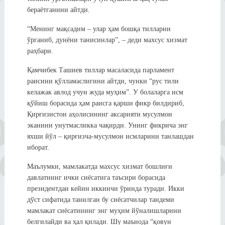
бераётганини айтди.
“Менинг мақсадим – улар ҳам бошқа тилларни
ўрганиб, дунёни танисинлар”, – деди махсус хизмат
раҳбари.
Қамчибек Ташиев тиллар масаласида парламент
раисини қўлламаслигини айтди, чунки “рус тили
келажак авлод учун жуда муҳим”. У болаларга исм
қўйиш борасида ҳам раисга қарши фикр билдириб,
Қирғизистон аҳолисининг аксарияти мусулмон
эканини унутмасликка чақирди. Унинг фикрича энг
яхши йўл – қирғизча-мусулмон исмларини танлашдан
иборат.
Маълумки, мамлакатда махсус хизмат бошлиғи
давлатнинг ички сиёсатига таъсири борасида
президентдан кейин иккинчи ўринда туради. Икки
дўст сифатида танилган бу сиёсатчилар тандеми
мамлакат сиёсатининг энг муҳим йўналишларини
белгилайди ва ҳал қилади. Шу маънода “қовун