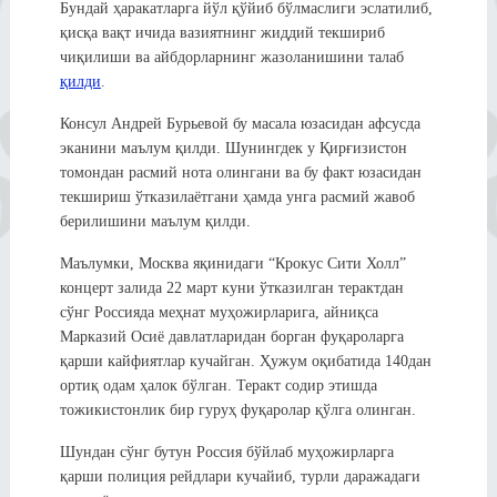
Бундай ҳаракатларга йўл қўйиб бўлмаслиги эслатилиб,
қисқа вақт ичида вазиятнинг жиддий текшириб
чиқилиши ва айбдорларнинг жазоланишини талаб
қилди
.
Консул Андрей Бурьевой бу масала юзасидан афсусда
эканини маълум қилди. Шунингдек у Қирғизистон
томондан расмий нота олингани ва бу факт юзасидан
текшириш ўтказилаётгани ҳамда унга расмий жавоб
берилишини маълум қилди.
Маълумки, Москва яқинидаги “Крокус Сити Холл”
концерт залида 22 март куни ўтказилган терактдан
сўнг Россияда меҳнат муҳожирларига, айниқса
Марказий Осиё давлатларидан борган фуқароларга
қарши кайфиятлар кучайган. Ҳужум оқибатида 140дан
ортиқ одам ҳалок бўлган. Теракт содир этишда
тожикистонлик бир гуруҳ фуқаролар қўлга олинган.
Шундан сўнг бутун Россия бўйлаб муҳожирларга
қарши полиция рейдлари кучайиб, турли даражадаги