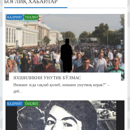
БОҒЛИҚ ХАБАРЛАР
ҚАДРИЯТ
ТАҲЛИЛ
ЯХШИЛИКНИ УНУТИБ БЎЛМАС
Нимани эсда сақлаб қолиб, нимани унутмоқ керак?” –
деб...
ҚАДРИЯТ
ТАҲЛИЛ