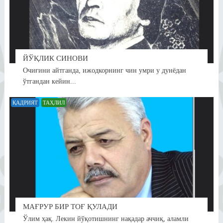
ЙЎҚЛИК СИНОВИ
Очиғини айтганда, ижодкорнинг чин умри у дунёдан
ўтгандан кейин...
ҚАДРИЯТ
ТАҲЛИЛ
МАҒРУР БИР ТОҒ ҚУЛАДИ
Ўлим ҳақ. Лекин йўқотишнинг нақадар аччиқ, аламли