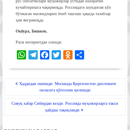
рус сиёсатчилари муҳожирлар устидан назоратни
кучайтиришга чақирмоқда. Россиядаги шундоғам кўп
бўлмаган масжидларни ёпиб ташлаш ҳақида талаблар
ҳам янграмоқда.
Оқбура, Бишкек.
Расм интернетдан олинди
W
Te
Fa
T
O
S
ha
le
ce
wi
dn
ha
ts
gr
bo
tte
ok
re
A
a
ok
r
la
POST
Ҳаддидан ошишди. Москвада Қирғизистон дипломати
MENYUSI
pp
m
ss
оиласига қўполлик қилишди
ni
Совуқ хабар Сибирдан келди. Россияда муҳожирларга такси
ki
ҳайдаш тақиқланди