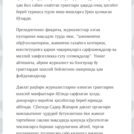
ҳам йил сайин олаётган грантлари ҳақида очиқ ҳисобот
бериб туришса турли миш-мишларга ўрин қолмаган
бўларди.
Президентнинг фикрича, журналистлар олган
пулларини мақсадли турда эмас, “ҳокимиятни
обрўсизлантириш, жамиятни ғалаёнга келтириш,
конституцияга қарши чақириқларга сарфламоқдалар ва
миллий хавфсизликка ғулу солмоқдалар”. Унинг
айтишича, айрим журналист ва блогерлар бу
грантлардан шахсий бойлигини оширишда ҳам
фойдаланадилар.
Давлат раҳбари журналистларни олинган грантларни
шахсий манфаатлари йўлида сарфлаган ҳолда,
донорларга чиройли ҳисоботлар бериб юришда
айблади. Сўнгида Садир Жапаров давлат органлари
мамлакатнинг ҳудудий бутунлигини ёки жамоат
тартибини сақлаш мақсадида қонунда кўрсатилган
чекловларга бориши зарурлигини айтиб, тергов
ишларининг тугашигача сабр қилишга чақирди.