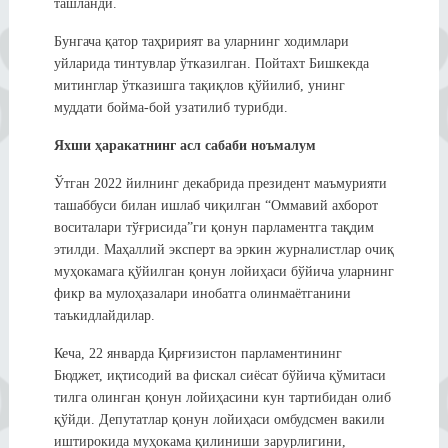
ташланди.
Бунгача қатор таҳририят ва уларнинг ходимлари
уйларида тинтувлар ўтказилган. Пойтахт Бишкекда
митинглар ўтказишга тақиқлов қўйилиб, унинг
муддати бойма-бой узатилиб турибди.
Яхши ҳаракатнинг асл сабаби ноъмалум
Ўтган 2022 йилнинг декабрида президент маъмурияти
ташаббуси билан ишлаб чиқилган “Оммавий ахборот
воситалари тўғрисида”ги қонун парламентга тақдим
этилди. Маҳаллий эксперт ва эркин журналистлар очиқ
муҳокамага қўйилган қонун лойиҳаси бўйича уларнинг
фикр ва мулоҳазалари инобатга олинмаётганини
таъкидлайдилар.
Кеча, 22 январда Қирғизистон парламентининг
Бюджет, иқтисодий ва фискал сиёсат бўйича қўмитаси
тилга олинган қонун лойиҳасини кун тартибидан олиб
қўйди. Депутатлар қонун лойиҳаси омбудсмен вакили
иштирокида муҳокама қилиниши зарурлигини,