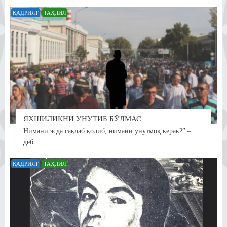
ҚАДРИЯТ
ТАҲЛИЛ
ЯХШИЛИКНИ УНУТИБ БЎЛМАС
Нимани эсда сақлаб қолиб, нимани унутмоқ керак?” –
деб...
ҚАДРИЯТ
ТАҲЛИЛ