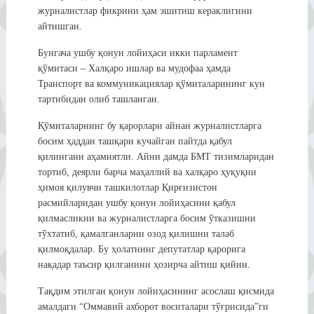
журналистлар фикрини ҳам эшитиш кераклигини
айтишган.
Бунгача ушбу қонун лойиҳаси икки парламент
қўмитаси – Халқаро ишлар ва мудофаа ҳамда
Транспорт ва коммуникациялар қўмиталарининг кун
тартибидан олиб ташланган.
Қўмиталарнинг бу қарорлари айнан журналистларга
босим ҳаддан ташқари кучайган пайтда қабул
қилингани аҳамиятли. Айни дамда БМТ тизимларидан
тортиб, деярли барча маҳаллий ва халқаро ҳуқуқни
ҳимоя қилувчи ташкилотлар Қирғизистон
расмийларидан ушбу қонун лойиҳасини қабул
қилмасликни ва журналистларга босим ўтказишни
тўхтатиб, қамалганларни озод қилишни талаб
қилмоқдалар. Бу ҳолатнинг депутатлар қарорига
нақадар таъсир қилганини ҳозирча айтиш қийин.
Тақдим этилган қонун лойиҳасининг асослаш қисмида
амалдаги “Оммавий ахборот воситалари тўғрисида”ги