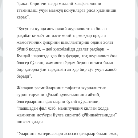
“фақат биринчи галда миллий хавфсизликни
таъминлаш учун мавжуд қонунларга риоя қилиниши
керак”.
“Бугунги кунда анъанавий журналистика билан
рақобат қилаётган ижтимоий тармоқлар орқали
жамоатчилик фикрини шакллантириш оддий ҳолат
бўлиб қолди, – деб ҳисоблайди давлат раҳбари. –
Бундай шароитда ҳар бир фуқаро, хоҳ журналист ёки
блогер бўлсин, жамиятга ёрдам бериш истаги билан
бир қаторда ўзи тарқатаётган ҳар бир сўз учун жавоб
беради”.
Жапаров расмийларнинг сифатли журналистик
суриштирувни қўллаб-қувватлашини айтиб,
блогерларнинг фактларни бузиб кўрсатиши,
“пашшадан фил ясаб, манипуляция қилган ҳолда
жамиятни нотўғри йўлга киритиб қўйишаётганидан”
шикоят қилди.
“Уларнинг материаллари асоссиз фикрлар билан эмас,