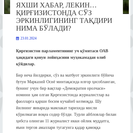
ЯХШИ ХАБАР, ЛЕКИН…
ҚИРҒИЗИСТОНДА СЎЗ
ЭРКИНЛИГИНИНГ ТАҚДИРИ
НИМА БЎЛАДИ?
23.01.2024
Қирғизистон парламентининг уч қўмитаси ОАВ
ҳақидаги қонун лойиҳасини муҳокамадан олиб
қўйдилар.
Бир неча йилдирки, сўз ва матбуот эркинлиги бўйича
бутун Марказий Осиё минтақасида илғор ҳисобланган,
бунинг учун бир вақтлар «Демократия оролчаси»
номини ҳам олган Қирғизистонда журналистлар ва
фаолларга қарши босим кучайиб келмоқда. Шу
йилнинг январида мамлакат тарихида мисли
кўрилмаган воқеа содир бўлди. Турли айбловлар билан
ҳибсга олинган 11 журналист икки ойлик муддатга,
яъни тергов амаллари тугагунга қадар қамоққа