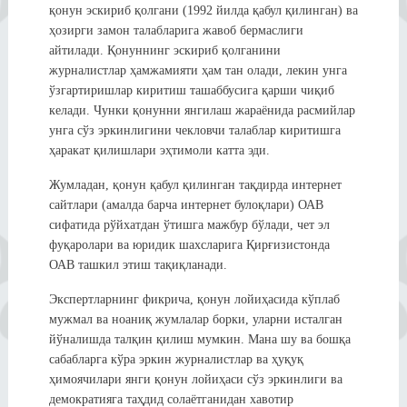
қонун эскириб қолгани (1992 йилда қабул қилинган) ва
ҳозирги замон талабларига жавоб бермаслиги
айтилади. Қонуннинг эскириб қолганини
журналистлар ҳамжамияти ҳам тан олади, лекин унга
ўзгартиришлар киритиш ташаббусига қарши чиқиб
келади. Чунки қонунни янгилаш жараёнида расмийлар
унга сўз эркинлигини чекловчи талаблар киритишга
ҳаракат қилишлари эҳтимоли катта эди.
Жумладан, қонун қабул қилинган тақдирда интернет
сайтлари (амалда барча интернет булоқлари) ОАВ
сифатида рўйхатдан ўтишга мажбур бўлади, чет эл
фуқаролари ва юридик шахсларига Қирғизистонда
ОАВ ташкил этиш тақиқланади.
Экспертларнинг фикрича, қонун лойиҳасида кўплаб
мужмал ва ноаниқ жумлалар борки, уларни исталган
йўналишда талқин қилиш мумкин. Мана шу ва бошқа
сабабларга кўра эркин журналистлар ва ҳуқуқ
ҳимоячилари янги қонун лойиҳаси сўз эркинлиги ва
демократияга таҳдид солаётганидан хавотир