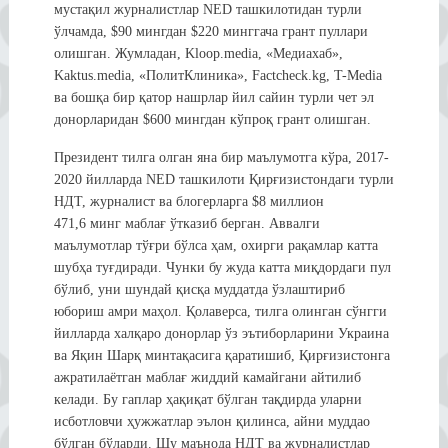
мустақил журналистлар NED ташкилотидан турли
ўлчамда, $90 мингдан $220 минггача грант пуллари
олишган. Жумладан, Kloop.media, «Медиахаб»,
Kaktus.media, «ПолитКлиника», Factcheck.kg, T-Media
ва бошқа бир қатор нашрлар йил сайин турли чет эл
донорларидан $600 мингдан кўпроқ грант олишган.
Президент тилга олган яна бир маълумотга кўра, 2017-
2020 йилларда NED ташкилоти Қирғизистондаги турли
НДТ, журналист ва блогерларга $8 миллион
471,6 минг маблағ ўтказиб берган. Аввалги
маълумотлар тўғри бўлса ҳам, охирги рақамлар катта
шубҳа туғдиради. Чунки бу жуда катта миқдордаги пул
бўлиб, уни шундай қисқа муддатда ўзлаштириб
юбориш амри маҳол. Қолаверса, тилга олинган сўнгги
йилларда халқаро донорлар ўз эътиборларини Украина
ва Яқин Шарқ минтақасига қаратишиб, Қирғизистонга
ажратилаётган маблағ жиддий камайгани айтилиб
келади. Бу гаплар ҳақиқат бўлган тақдирда уларни
исботловчи ҳужжатлар эълон қилинса, айни муддао
бўлган бўларди. Шу маънода НДТ ва журналистлар