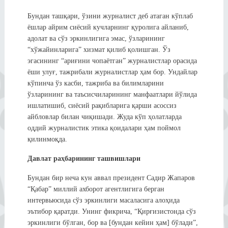
Бундан ташқари, ўзини журналист деб атаган кўплаб
ёшлар айрим сиёсий кучларнинг қуролига айланиб,
адолат ва сўз эркинлигига эмас, ўзларининг
“хўжайинларига” хизмат қилиб қолишган. Ўз
эгасининг “ариғини чопаётган” журналистлар орасида
ёши улуғ, тажрибали журналистлар ҳам бор. Ундайлар
кўпинча ўз касби, тажриба ва билимларини
ўзларининг ва таъсисчиларининг манфаатлари йўлида
ишлатишиб, сиёсий рақибларига қарши асоссиз
айбловлар билан чиқишади. Жуда кўп ҳолатларда
оддий журналистик этика қоидалари ҳам поймол
қилинмоқда.
Давлат раҳбарининг ташвишлари
Бундан бир неча кун аввал президент Садир Жапаров
“Қабар” миллий ахборот агентлигига берган
интервьюсида сўз эркинлиги масаласига алоҳида
эътибор қаратди. Унинг фикрича, “Қирғизистонда сўз
эркинлиги бўлган, бор ва [бундан кейин ҳам] бўлади”,