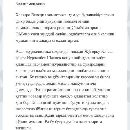
билдирмоқдалар.
Халқаро Венеция комиссияси ҳам ушбу ташаббус эркин
фикр билдириш ҳуқуқини поймол этиши,
жамоатчилик назорати ролини ўйнаётган эркин
ОАВлар учун жиддий салбий оқибатларга олиб келиши
мумкинлиги ҳақида огоҳлантирган.
Асли журналистика соҳасидан чиққан Жўғорқу Кенеш
раиси Нурланбек Шакиев қонун лойиҳасини қабул
қилишда парламент журналистлар ва фуқароларни
хавотирга солаётган масалаларни инобатга олишини
айтган. Бу гаплар ва қўмиталарнинг қарорлари бироз
умид туғдиради, лекин масала мавҳумлигича
қолмоқда. Чунки расмийларни норози қилиб, уларни
қаттиқ чоралар кўришга мажбур қилаётган ҳолатлар
ҳам бор. Энг асосий муаммо – бугунги кунда деярли
назоратсиз бўлган интернет булоқларида турли хил
асоссиз ва атайлабдан тарқатилаётган ёлғон хабарларни
кўриш мумкин. Ва бу бутун дунёга давлатларига
тегишли.