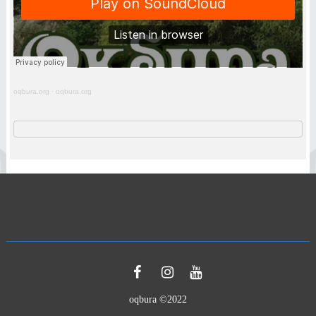
oqbura.org
·
oqbura.org
oqbura ©2022