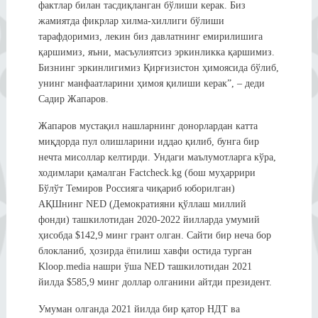
фактлар билан тасдиқланган бўлиши керак. Биз
жамиятда фикрлар хилма-хиллиги бўлиши
тарафдоримиз, лекин биз давлатнинг емирилишига
қаршимиз, яъни, масъулиятсиз эркинликка қаршимиз.
Бизнинг эркинлигимиз Қирғизистон ҳимоясида бўлиб,
унинг манфаатларини ҳимоя қилиши керак”, – деди
Садир Жапаров.
Жапаров мустақил нашларнинг донорлардан катта
миқдорда пул олишларини иддао қилиб, бунга бир
нечта мисоллар келтирди. Ундаги маълумотларга кўра,
ходимлари қамалган Factcheck.kg (бош муҳаррири
Бўлўт Темиров Россияга чиқариб юборилган)
АҚШнинг NED (Демократияни қўллаш миллий
фонди) ташкилотидан 2020-2022 йилларда умумий
ҳисобда $142,9 минг грант олган. Сайти бир неча бор
блокланиб, ҳозирда ёпилиш хавфи остида турган
Kloop.media нашри ўша NED ташкилотидан 2021
йилда $585,9 минг доллар олганини айтди президент.
Умуман олганда 2021 йилда бир қатор НДТ ва