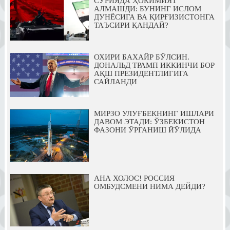
СУРИЯДА ҲОКИМИЯТ
АЛМАШДИ: БУНИНГ ИСЛОМ
ДУНЁСИГА ВА ҚИРҒИЗИСТОНГА
ТАЪСИРИ ҚАНДАЙ?
ОХИРИ БАХАЙР БЎЛСИН.
ДОНАЛЬД ТРАМП ИККИНЧИ БОР
АҚШ ПРЕЗИДЕНТЛИГИГА
САЙЛАНДИ
МИРЗО УЛУҒБЕКНИНГ ИШЛАРИ
ДАВОМ ЭТАДИ: ЎЗБЕКИСТОН
ФАЗОНИ ЎРГАНИШ ЙЎЛИДА
АНА ХОЛОС! РОССИЯ
ОМБУДСМЕНИ НИМА ДЕЙДИ?