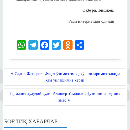
Оқбура, Бишкек.
Расм интернетдан олинди
W
Te
Fa
T
O
S
ha
le
ce
wi
dn
ha
ts
gr
bo
tte
ok
re
A
a
ok
r
la
POST
Садир Жапаров: Фақат ўзимиз эмас, қўшниларимиз ҳақида
MENYUSI
pp
m
ss
ҳам ўйлашимиз керак
ni
Германия ҳудудий суди: Алишер Усмонов «Путиннинг одами»
ki
эмас
БОҒЛИҚ ХАБАРЛАР