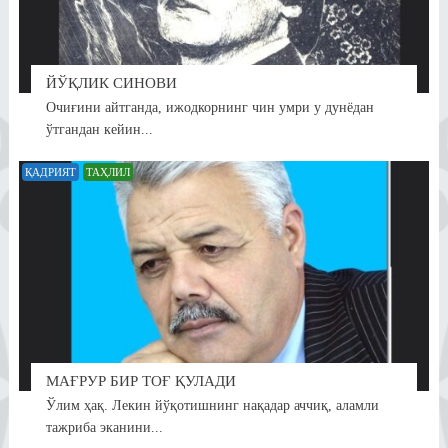
ЙЎҚЛИК СИНОВИ
Очиғини айтганда, ижодкорнинг чин умри у дунёдан
ўтгандан кейин...
ҚАДРИЯТ
ТАҲЛИЛ
МАҒРУР БИР ТОҒ ҚУЛАДИ
Ўлим ҳақ. Лекин йўқотишнинг нақадар аччиқ, аламли
тажриба эканини...