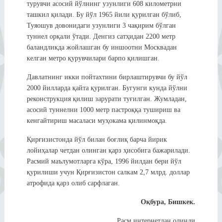
турувчи асосий йўлнинг узунлиги 608 километрни
ташкил қилади. Бу йўл 1965 йили қурилган бўлиб,
Туяошув довонидаги узунлиги 3 чақирим бўлган
туннел орқали ўтади. Денгиз сатҳидан 2200 метр
баландликда жойлашган бу иншоотни Москвадан
келган метро қурувчилари барпо қилишган.
Давлатнинг икки пойтахтини бирлаштирувчи бу йўл
2000 йилларда қайта қурилган. Бугунги кунда йўлни
реконструкция қилиш зарурати туғилган. Жумладан,
асосий туннелни 1000 метр пастроққа тушириш ва
кенгайтириш масаласи муҳокама қилинмоқда.
Қирғизистонда йўл билан боғлиқ барча йирик
лойиҳалар четдан олинган қарз ҳисобига бажарилади.
Расмий маълумотларга кўра, 1996 йилдан бери йўл
қурилиши учун Қирғизистон салкам 2,7 млрд. доллар
атрофида қарз олиб сарфлаган.
Оқбура, Бишкек.
Расм интернетдан олинди