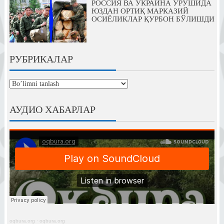
РОССИЯ ВА УКРАИНА УРУШИДА
ЮЗДАН ОРТИҚ МАРКАЗИЙ
ОСИЁЛИКЛАР ҚУРБОН БЎЛИШДИ
РУБРИКАЛАР
рубрикалар
АУДИО ХАБАРЛАР
oqbura.org
·
oqbura.org