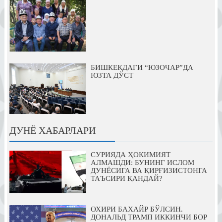
БИШКЕКДАГИ “ЮЗОЧАР”ДА
ЮЗТА ДЎСТ
ДУНЁ ХАБАРЛАРИ
СУРИЯДА ҲОКИМИЯТ
АЛМАШДИ: БУНИНГ ИСЛОМ
ДУНЁСИГА ВА ҚИРҒИЗИСТОНГА
ТАЪСИРИ ҚАНДАЙ?
ОХИРИ БАХАЙР БЎЛСИН.
ДОНАЛЬД ТРАМП ИККИНЧИ БОР