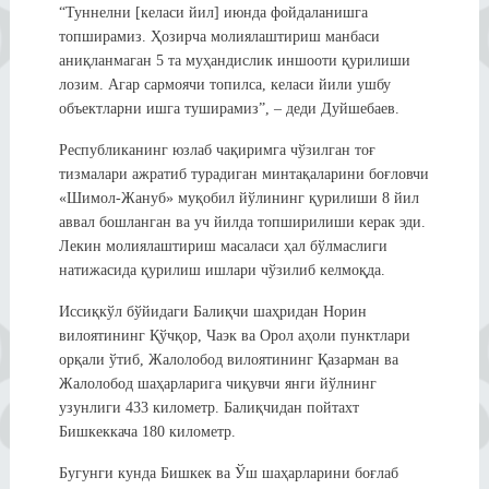
“Туннелни [келаси йил] июнда фойдаланишга
топширамиз. Ҳозирча молиялаштириш манбаси
аниқланмаган 5 та муҳандислик иншооти қурилиши
лозим. Агар сармоячи топилса, келаси йили ушбу
объектларни ишга туширамиз”, – деди Дуйшебаев.
Республиканинг юзлаб чақиримга чўзилган тоғ
тизмалари ажратиб турадиган минтақаларини боғловчи
«Шимол-Жануб» муқобил йўлининг қурилиши 8 йил
аввал бошланган ва уч йилда топширилиши керак эди.
Лекин молиялаштириш масаласи ҳал бўлмаслиги
натижасида қурилиш ишлари чўзилиб келмоқда.
Иссиқкўл бўйидаги Балиқчи шаҳридан Норин
вилоятининг Қўчқор, Чаэк ва Орол аҳоли пунктлари
орқали ўтиб, Жалолобод вилоятининг Қазарман ва
Жалолобод шаҳарларига чиқувчи янги йўлнинг
узунлиги 433 километр. Балиқчидан пойтахт
Бишкеккача 180 километр.
Бугунги кунда Бишкек ва Ўш шаҳарларини боғлаб