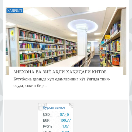
ҚАДРИЯТ
ЗИЁХОНА ВА ЗИЁ АҲЛИ ҲАҚИДАГИ КИТОБ
Кутубхона деганда кўп одамларнинг кўз ўнгида тинч-
осуда, сокин бир...