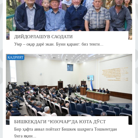
ДИЙДОРЛАШУВ САОДАТИ
Умр – оқар дарё экан. Буни қаранг: биз тенги...
ҚАДРИЯТ
БИШКЕКДАГИ “ЮЗОЧАР”ДА ЮЗТА ДЎСТ
Бир ҳафта аввал пойтахт Бишкек шаҳрига Тошкентдан
ўнга яқин...