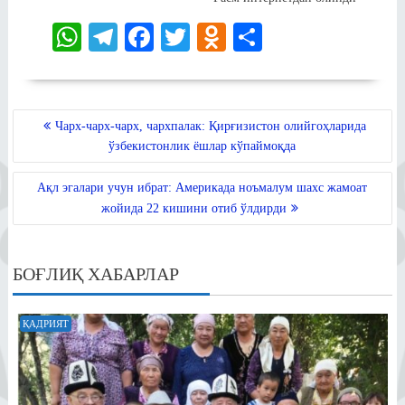
W
Te
Fa
T
O
S
ha
le
ce
wi
dn
ha
ts
gr
bo
tte
ok
re
A
a
ok
r
la
POST
Чарх-чарх-чарх, чархпалак: Қирғизистон олийгоҳларида
MENYUSI
pp
m
ss
ўзбекистонлик ёшлар кўпаймоқда
ni
Ақл эгалари учун ибрат: Америкада ноъмалум шахс жамоат
ki
жойида 22 кишини отиб ўлдирди
БОҒЛИҚ ХАБАРЛАР
ҚАДРИЯТ