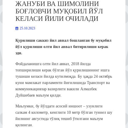
ЖАНУБИ ВА ШИМОЛИНИ
БОҒЛОВЧИ МУҚОБИЛ ЙЎЛ
КЕЛАСИ ЙИЛИ ОЧИЛАДИ
25.10.2023
Қурилиши саккиз йил аввал бошланган бу муқобил
йўл қурилиши олти йил аввал битирилиши керак
эди.
Фойдаланишга олти йил аввал, 2018 йилда
топширилиши керак бўлган йўл қурилишининг ишга
тушиши келаси йилда кутилмоқда. Бу ҳақда 24 октябрь
куни мамлакат парламенти йиғилишида Транспорт ва
коммуникациялар вазирлиги вакили Алмазбек
Дуйшебаев маълум қилди.
Маълумки, бу йўлдаги асосий иншоот – узунлиги
салкам 4 километр, кенглиги 10 метр бўлган туннел шу
йилнинг августида тўлиқ тешиб ўтилгани маълум
қилинган.