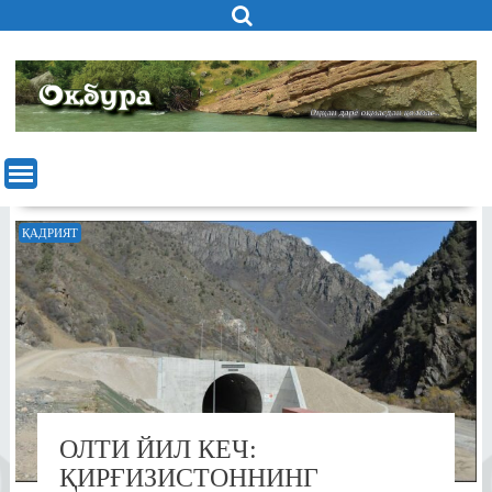
Skip
to
content
ҚАДРИЯТ
ОЛТИ ЙИЛ КЕЧ:
ҚИРҒИЗИСТОННИНГ