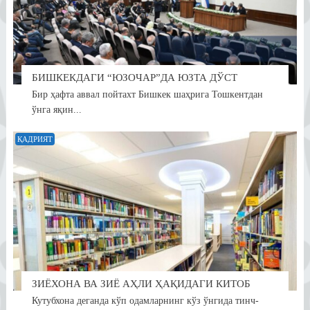
БИШКЕКДАГИ “ЮЗОЧАР”ДА ЮЗТА ДЎСТ
Бир ҳафта аввал пойтахт Бишкек шаҳрига Тошкентдан
ўнга яқин...
ҚАДРИЯТ
ЗИЁХОНА ВА ЗИЁ АҲЛИ ҲАҚИДАГИ КИТОБ
Кутубхона деганда кўп одамларнинг кўз ўнгида тинч-