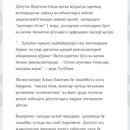
Депутат Қирғизистонда қисқа муддатда даромад
келтирадиган лойиҳа ва объектларга маблағ
ажратилмаётганидан шикоят қилиб, захирадаги
“шунчаки ётган” 1 млрд. долларлик олтинларни ўрта
ва кичик бизнесни қўллашга сарфлашни таклиф қилди.
“…Ҳукумат орқали тадбиркорларга шу миллиардни
беринг ва улар давлатни қандай ривожлантириб
юборишини кўринг! Иқтисодиётни ўрта ва кичик
бизнес ривожлантиради… Олтин шунчаки ётмасдан,
ишлаши керак”, – деди Тулўбаев.
Молия вазири Алмаз Бакетаев бу ташаббусга изоҳ
бераркан, “масала ёпиқ эшиклар ортида муҳокама
қилиниши лозимлигини” ва яқин орада тегишли
қонун лойиҳаси депутатларга тақдим этилишини
айтган.
Вазирнинг гапидан келиб чиқадики, ҳукуматда бу
ташаббус устида иш олиб бориляпти. Депутат эса,
жамоатчилик фикрини шунга тайёрлаш учун бу