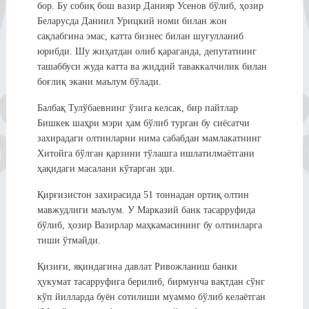
бор. Бу собиқ бош вазир Данияр Усенов бўлиб, ҳозир
Беларусда Даниил Урицкий номи билан жон
сақлабгина эмас, катта бизнес билан шуғулланиб
юрибди. Шу жиҳатдан олиб қараганда, депутатнинг
ташаббуси жуда катта ва жиддий таваккалчилик билан
боғлиқ экани маълум бўлади.
Балбақ Тулўбаевнинг ўзига келсак, бир пайтлар
Бишкек шаҳри мэри ҳам бўлиб турган бу сиёсатчи
захирадаги олтинларни нима сабабдан мамлакатнинг
Хитойга бўлган қарзини тўлашга ишлатилмаётгани
ҳақидаги масалани кўтарган эди.
Қирғизистон захирасида 51 тоннадан ортиқ олтин
мавжудлиги маълум. У Марказий банк тасарруфида
бўлиб, ҳозир Вазирлар маҳкамасининг бу олтинларга
тиши ўтмайди.
Қизиғи, яқиндагина давлат Ривожланиш банки
ҳукумат тасарруфига берилиб, бирмунча вақтдан сўнг
кўп йилларда буён сотилиши муаммо бўлиб келаётган