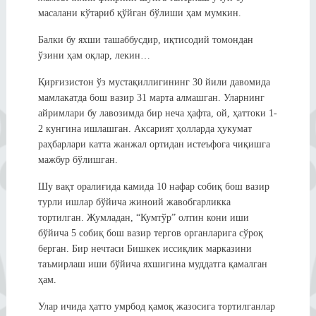
масалани кўтариб қўйган бўлиши ҳам мумкин.
Балки бу яхши ташаббусдир, иқтисодий томондан
ўзини ҳам оқлар, лекин…
Қирғизистон ўз мустақиллигининг 30 йили давомида
мамлакатда бош вазир 31 марта алмашган. Уларнинг
айримлари бу лавозимда бир неча ҳафта, ой, ҳаттоки 1-
2 кунгина ишлашган. Аксарият ҳолларда ҳукумат
раҳбарлари катта жанжал ортидан истеъфога чиқишга
мажбур бўлишган.
Шу вақт оралиғида камида 10 нафар собиқ бош вазир
турли ишлар бўйича жиноий жавобгарликка
тортилган. Жумладан, “Кумтўр” олтин кони иши
бўйича 5 собиқ бош вазир тергов органларига сўроқ
берган. Бир нечтаси Бишкек иссиқлик марказини
таъмирлаш иши бўйича яхшигина муддатга қамалган
ҳам.
Улар ичида ҳатто умрбод қамоқ жазосига тортилганлар