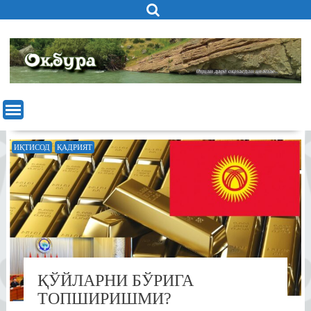
Skip
to
content
ИҚТИСОД
ҚАДРИЯТ
ҚЎЙЛАРНИ БЎРИГА
ТОПШИРИШМИ?