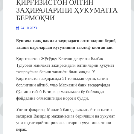
ҚИРҒИЗИСТОН ОЛТИН
ЗАҲИРАЛАРИНИ ҲУКУМАТГА
БЕРМОҚЧИ
24.10.2023
Бунгача халқ вакили заҳирадаги олтинларни бериб,
ташқи қарзлардан қутулишни таклиф қилган эди.
Қирғизистон Жўғўрқу Кенеши депутати Балбақ
Тулўбаев мамлакат заҳирасидаги олтинларни ҳукумат
тасарруфига бериш таклифи биан чиқди. У
Қирғизистон заҳирасида 51 тоннадан ортиқ олтин
борлигини айтиб, улар Марказий банк тасарруфида
бўлгани сабаб Вазирлар маҳкамаси бу бойликдан
фойдалана олмаслигидан норози бўлди.
Унинг фикрича, Миллий банкда сақланаётган олтин
захираси Вазирлар маҳкамасига берилиши ва ҳукумат
уни иқтисодиётни ривожлантириш учун ишлатиши
керак.