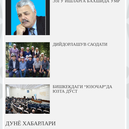
ЭЗГУ ИШЛАРГА БАХШИДА УМР
ДИЙДОРЛАШУВ САОДАТИ
БИШКЕКДАГИ “ЮЗОЧАР”ДА
ЮЗТА ДЎСТ
ДУНЁ ХАБАРЛАРИ