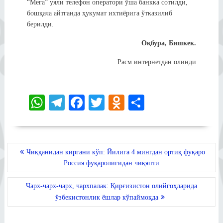
“Мега” уяли телефон оператори ўша банкка сотилди,
бошқача айтганда ҳукумат ихтиёрига ўтказилиб
берилди.
Оқбура, Бишкек.
Расм интернетдан олинди
W
Te
Fa
T
O
S
ha
le
ce
wi
dn
ha
ts
gr
bo
tte
ok
re
A
a
ok
r
la
POST
Чиққанидан киргани кўп: Йилига 4 мингдан ортиқ фуқаро
MENYUSI
pp
m
ss
Россия фуқаролигидан чиқяпти
ni
Чарх-чарх-чарх, чархпалак: Қирғизистон олийгоҳларида
ki
ўзбекистонлик ёшлар кўпаймоқда