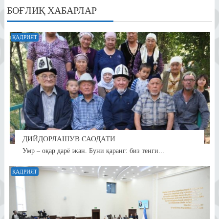
БОҒЛИҚ ХАБАРЛАР
ҚАДРИЯТ
ДИЙДОРЛАШУВ САОДАТИ
Умр – оқар дарё экан. Буни қаранг: биз тенги...
ҚАДРИЯТ