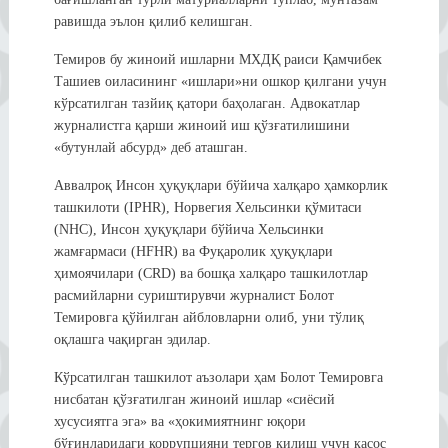
равишда эълон қилиб келишган.
Темиров бу жиноий ишларни МХДҚ раиси Қамчибек
Ташиев оиласининг «ишлари»ни ошкор қилгани учун
кўрсатилган тазйиқ қатори баҳолаган. Адвокатлар
журналистга қарши жиноий иш қўзғатилишини
«бутунлай абсурд» деб аташган.
Аввалроқ Инсон ҳуқуқлари бўйича халқаро ҳамкорлик
ташкилоти (IPHR), Норвегия Хельсинки қўмитаси
(NHC), Инсон ҳуқуқлари бўйича Хельсинки
жамғармаси (HFHR) ва Фуқаролик ҳуқуқлари
ҳимоячилари (CRD) ва бошқа халқаро ташкилотлар
расмийларни суриштирувчи журналист Болот
Темировга қўйилган айбловларни олиб, уни тўлиқ
оқлашга чақирган эдилар.
Кўрсатилган ташкилот аъзолари ҳам Болот Темировга
нисбатан қўзғатилган жиноий ишлар «сиёсий
хусусиятга эга» ва «ҳокимиятнинг юқори
бўғинларидаги коррупцияни тергов қилиш учун қасос