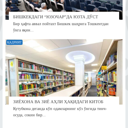
БИШКЕКДАГИ “ЮЗОЧАР”ДА ЮЗТА ДЎСТ
Бир ҳафта аввал пойтахт Бишкек шаҳрига Тошкентдан
ўнга яқин...
ҚАДРИЯТ
ЗИЁХОНА ВА ЗИЁ АҲЛИ ҲАҚИДАГИ КИТОБ
Кутубхона деганда кўп одамларнинг кўз ўнгида тинч-
осуда, сокин бир...