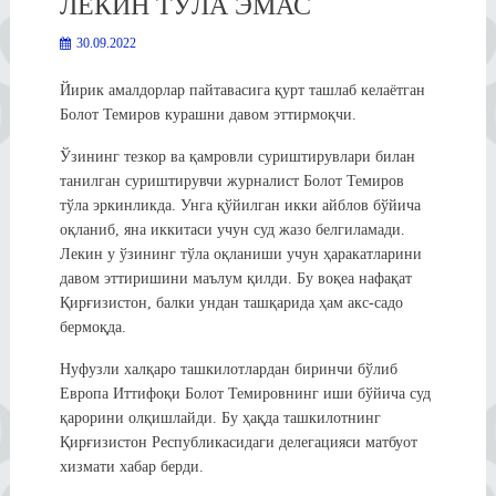
ЛЕКИН ТЎЛА ЭМАС
30.09.2022
Йирик амалдорлар пайтавасига қурт ташлаб келаётган
Болот Темиров курашни давом эттирмоқчи.
Ўзининг тезкор ва қамровли суриштирувлари билан
танилган суриштирувчи журналист Болот Темиров
тўла эркинликда. Унга қўйилган икки айблов бўйича
оқланиб, яна иккитаси учун суд жазо белгиламади.
Лекин у ўзининг тўла оқланиши учун ҳаракатларини
давом эттиришини маълум қилди. Бу воқеа нафақат
Қирғизистон, балки ундан ташқарида ҳам акс-садо
бермоқда.
Нуфузли халқаро ташкилотлардан биринчи бўлиб
Европа Иттифоқи Болот Темировнинг иши бўйича суд
қарорини олқишлайди. Бу ҳақда ташкилотнинг
Қирғизистон Республикасидаги делегацияси матбуот
хизмати хабар берди.