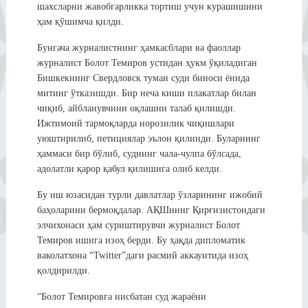
шахсларни жавобгарликка тортиш учун курашишини
ҳам қўшимча қилди.
Бунгача журналистнинг ҳамкасблари ва фаоллар
журналист Болот Темиров устидан ҳукм ўқиладиган
Бишкекнинг Свердловск туман суди биноси ёнида
митинг ўтказишди. Бир неча киши плакатлар билан
чиқиб, айбланувчини оқлашни талаб қилишди.
Ижтимоий тармоқларда норозилик чиқишлари
уюштирилиб, петициялар эълон қилинди. Буларнинг
ҳаммаси бир бўлиб, суднинг чала-чулпа бўлсада,
адолатли қарор қабул қилишига олиб келди.
Бу иш юзасидан турли давлатлар ўзларининг ижобий
баҳоларини бермоқдалар. АҚШнинг Қирғизистондаги
элчихонаси ҳам суриштирувчи журналист Болот
Темиров ишига изоҳ берди. Бу ҳақда дипломатик
ваколатхона “Twitter”даги расмий аккаунтида изоҳ
қолдирилди.
“Болот Темировга нисбатан суд жараёни