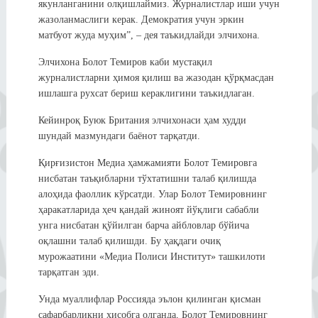
якунланганини олқишлаймиз. Журналистлар иши учун
жазоланмаслиги керак. Демократия учун эркин
матбуот жуда муҳим”, – дея таъкидлайди элчихона.
Элчихона Болот Темиров каби мустақил
журналистларни ҳимоя қилиш ва жазодан қўрқмасдан
ишлашга рухсат бериш кераклигини таъкидлаган.
Кейинроқ Буюк Британия элчихонаси ҳам худди
шундай мазмундаги баёнот тарқатди.
Қирғизистон Медиа ҳамжамияти Болот Темировга
нисбатан таъқибларни тўхтатишни талаб қилишда
алоҳида фаоллик кўрсатди. Улар Болот Темировнинг
ҳаракатларида ҳеч қандай жиноят йўқлиги сабабли
унга нисбатан қўйилган барча айбловлар бўйича
оқлашни талаб қилишди. Бу ҳақдаги очиқ
мурожаатини «Медиа Полиси Институт» ташкилоти
тарқатган эди.
Унда муаллифлар Россияда эълон қилинган қисман
сафарбарликни ҳисобга олганда, Болот Темировнинг