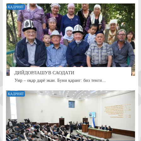
ҚАДРИЯТ
ДИЙДОРЛАШУВ САОДАТИ
Умр – оқар дарё экан. Буни қаранг: биз тенги...
ҚАДРИЯТ