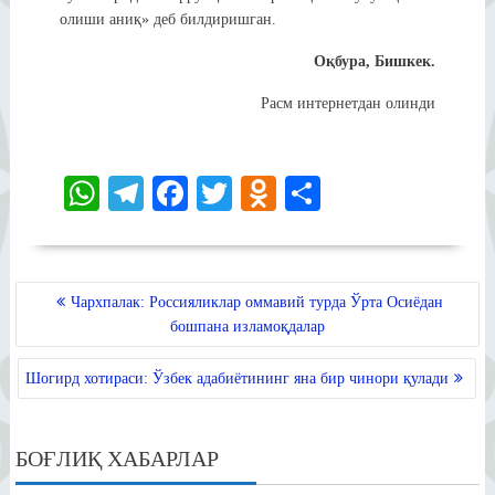
олиши аниқ» деб билдиришган.
Оқбура, Бишкек.
Расм интернетдан олинди
W
Te
Fa
T
O
S
ha
le
ce
wi
dn
ha
ts
gr
bo
tte
ok
re
A
a
ok
r
la
POST
Чархпалак: Россияликлар оммавий турда Ўрта Осиёдан
MENYUSI
pp
m
ss
бошпана изламоқдалар
ni
Шогирд хотираси: Ўзбек адабиётининг яна бир чинори қулади
ki
БОҒЛИҚ ХАБАРЛАР