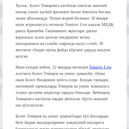
Хуллас, Болот Темировга нисбатан очилган жиноий
ишлар унинг касбий фаолияти билан бевосита боғлиқ
экани айтилмоқда. Чунки жорий йилнинг 20 январи
куни журналистга тегишли Temirov Live канали МХДҚ
раиси Қамчибек Ташиевнинг яқинлари давлат
корхонаси эълон қилган тендернинг ягона
иштирокчиси ва ғолиби сифатида мазут сотиб, 30
миллион сўмдан ортиқ фойда кўргани ҳақида маълум
қилган.
Икки кундан кейин, 22 январда милиция
Temirov Live
асосчиси Болот Темиров ва унинг ҳамкасби, тўкма
оқин Болот Назаровни ҳибсга олди. Бундан ташқари,
ижтимоий тармоқларда Темиров ва унинг жамоасига
туҳмат қилувчи видеолар тарқала бошлади. Кейинроқ
Темировга нисбатан юқори айтилган тўртта жиноий
иш қўзғатилган.
Болот Темиров ва унинг ҳамкасблари кўп йиллардан
буён йирик амалдорларнинг ноқонуний ишларига
бағишланган турли матуриалларни тўплаб, мунтазам