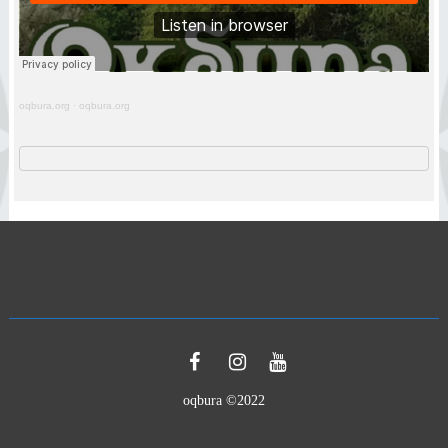
oqbura.org
·
oqbura.org
oqbura ©2022