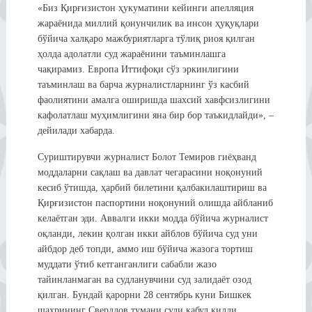
«Биз Қирғизистон ҳукуматини кейинги апелляция
жараёнида миллий қонунчилик ва инсон ҳуқуқлари
бўйича халқаро мажбуриятларга тўлиқ риоя қилган
ҳолда адолатли суд жараёнини таъминлашга
чақирамиз. Европа Иттифоқи сўз эркинлигини
таъминлаш ва барча журналистларнинг ўз касбий
фаолиятини амалга оширишда шахсий хавфсизлигини
кафолатлаш муҳимлигини яна бир бор таъкидлайди», –
дейилади хабарда.
Суриштирувчи журналист Болот Темиров гиёҳванд
моддаларни сақлаш ва давлат чегарасини ноқонуний
кесиб ўтишда, ҳарбий билетини қалбакилаштириш ва
Қирғизистон паспортини ноқонуний олишда айбланиб
келаётган эди. Аввалги икки модда бўйича журналист
оқланди, лекин қолган икки айблов бўйича суд уни
айбдор деб топди, аммо иш бўйича жазога тортиш
муддати ўтиб кетганганлиги сабабли жазо
тайинланмаган ва судланувчини суд залидаёт озод
қилган. Бундай қарорни 28 сентябрь куни Бишкек
шаҳрининг Свердлов тумани суди қабул қилди.