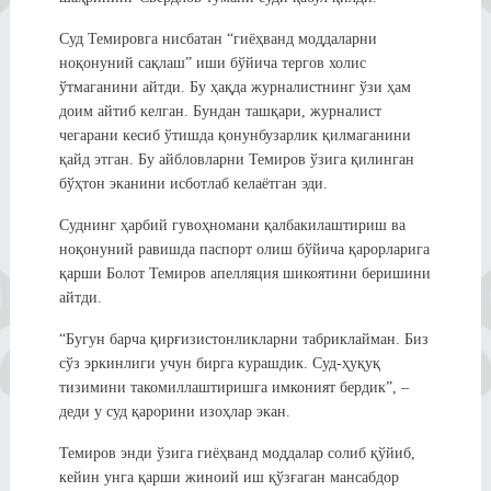
Суд Темировга нисбатан “гиёҳванд моддаларни
ноқонуний сақлаш” иши бўйича тергов холис
ўтмаганини айтди. Бу ҳақда журналистнинг ўзи ҳам
доим айтиб келган. Бундан ташқари, журналист
чегарани кесиб ўтишда қонунбузарлик қилмаганини
қайд этган. Бу айбловларни Темиров ўзига қилинган
бўҳтон эканини исботлаб келаётган эди.
Суднинг ҳарбий гувоҳномани қалбакилаштириш ва
ноқонуний равишда паспорт олиш бўйича қарорларига
қарши Болот Темиров апелляция шикоятини беришини
айтди.
“Бугун барча қирғизистонликларни табриклайман. Биз
сўз эркинлиги учун бирга курашдик. Суд-ҳуқуқ
тизимини такомиллаштиришга имконият бердик”, –
деди у суд қарорини изоҳлар экан.
Темиров энди ўзига гиёҳванд моддалар солиб қўйиб,
кейин унга қарши жиноий иш қўзғаган мансабдор