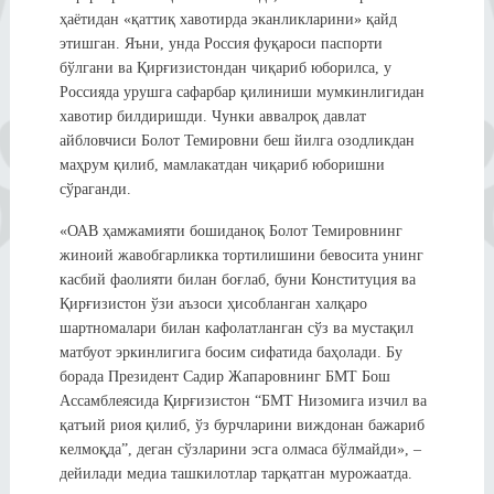
ҳаётидан «қаттиқ хавотирда эканликларини» қайд
этишган. Яъни, унда Россия фуқароси паспорти
бўлгани ва Қирғизистондан чиқариб юборилса, у
Россияда урушга сафарбар қилиниши мумкинлигидан
хавотир билдиришди. Чунки аввалроқ давлат
айбловчиси Болот Темировни беш йилга озодликдан
маҳрум қилиб, мамлакатдан чиқариб юборишни
сўраганди.
«ОАВ ҳамжамияти бошиданоқ Болот Темировнинг
жиноий жавобгарликка тортилишини бевосита унинг
касбий фаолияти билан боғлаб, буни Конституция ва
Қирғизистон ўзи аъзоси ҳисобланган халқаро
шартномалари билан кафолатланган сўз ва мустақил
матбуот эркинлигига босим сифатида баҳолади. Бу
борада Президент Садир Жапаровнинг БМТ Бош
Ассамблеясида Қирғизистон “БМТ Низомига изчил ва
қатъий риоя қилиб, ўз бурчларини виждонан бажариб
келмоқда”, деган сўзларини эсга олмаса бўлмайди», –
дейилади медиа ташкилотлар тарқатган мурожаатда.