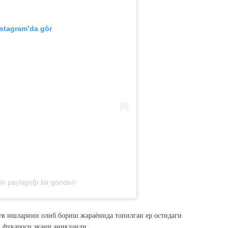
nstagram’da gör
n paylaştığı bir gönderi
ув ишларини олиб бориш жараёнида топилган ер остидаги
н фуқароси экани аниқланди.