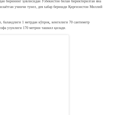
дан бирининг ҳовлисидан Ўзбекистон билан бириктирилган яна
пилаётган учинчи тунел, дея хабар беришди Қирғизистон Миллий
, баландлиги 1 метрдан кўпроқ, кенгилиги 70 сантиметр
софа узунлиги 170 метрни ташкил қилади.