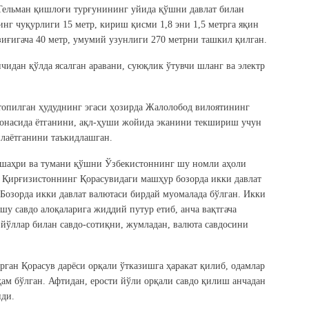
 Тельман қишлоғи турғунининг уйида қўшни давлат билан
нг чуқурлиги 15 метр, кириш қисми 1,8 эни 1,5 метрга яқин
иғигача 40 метр, умумий узунлиги 270 метрни ташкил қилган.
идан қўлда ясалган аравани, суюқлик ўтувчи шланг ва электр
 топилган ҳудуднинг эгаси ҳозирда Жалолобод вилоятининг
хонасида ётганини, ақл-ҳуши жойида эканини текшириш учун
лаётганини таъкидлашган.
шаҳри ва тумани қўшни Ўзбекистоннинг шу номли аҳоли
 Қирғизистоннинг Қорасувидаги машҳур бозорда икки давлат
Бозорда икки давлат валютаси бирдай муомалада бўлган. Икки
 шу савдо алоқаларига жиддий путур етиб, анча вақтгача
йўллар билан савдо-сотиқни, жумладан, валюта савдосини
ган Қорасув дарёси орқали ўтказишга ҳаракат қилиб, одамлар
 ҳам бўлган. Афтидан, ерости йўли орқали савдо қилиш анчадан
нди.