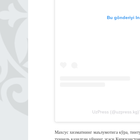
Bu gönderiyi I
UzPress (@uzpress.kg)’i
Махсус хизматнинг маълумотига кўра, тинт
туннель қазилган уйнинг эгаси Қирғизисто