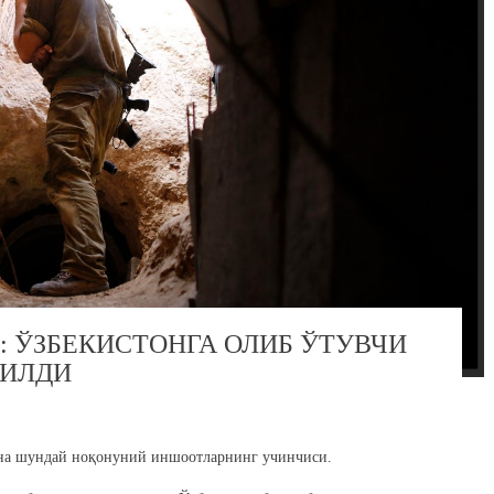
 ЎЗБЕКИСТОНГА ОЛИБ ЎТУВЧИ
ПИЛДИ
ана шундай ноқонуний иншоотларнинг учинчиси.