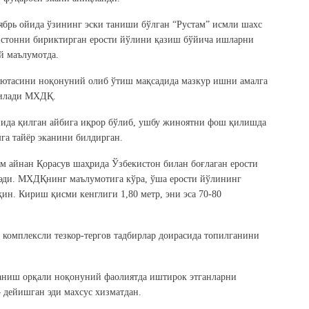
тябрь ойида ўзининг эски таниши бўлган “Рустам” исмли шахс
истонни бириктирган ерости йўлини қазиш бўйича ишларни
й маълумотда.
алютасини ноқонуний олиб ўтиш мақсадида мазкур ишни амалга
қилади МХДҚ.
нида қилган айбига иқрор бўлиб, ушбу жиноятни фош қилишда
га тайёр эканини билдирган.
ам айнан Қорасув шаҳрида Ўзбекистон билан боғлаган ерости
 эди. МХДҚнинг маълумотига кўра, ўша ерости йўлининг
қин. Кириш қисми кенглиги 1,80 метр, эни эса 70-80
омплексли тезкор-тергов тадбирлар доирасида топилганини
ланиш орқали ноқонуний фаолиятда иштирок этганларни
 дейишган эди махсус хизматдан.