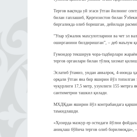
Тергов вақтида уй эгаси ўтган йилнинг сен
билан гаплашиб, Қирғизистон билан Ўзбек
биргаликда олиб боришган, дейилади расми
“Улар хўжалик махсулотларини ва чет эл в
оширганини билдиришган”, – деб маълум 
Гумондор текширув чора-тадбирлари жараё
тергов органлари билан тўлиқ хизмат қилиш
Эслатиб ўтамиз, ундан аввалроқ, 4-июнда ҳ
орқали ўтган яна бир яширин йўл топилган
чуқурлиги 17,5 метр, узунлиги 155 метрга я
сантиметрни ташкил қилади.
МХДҚдан яширин йўл контрабандага қарши к
таъкидлашди.
«Ҳозирда мазкур ер остидаги йўлни фойда
аниқлаш бўйича тергов олиб борилмоқда», –