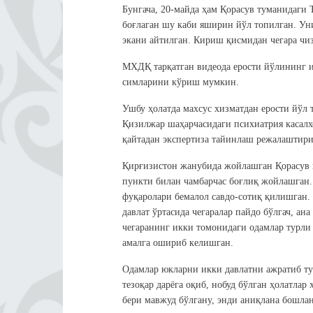
Бунгача, 20-майда ҳам Қорасув туманидаги
боғлаган шу каби яширин йўл топилган. Уни
экани айтилган. Кириш қисмидан чегара чиз
МХДҚ тарқатган видеода ерости йўлининг ич
симларини кўриш мумкин.
Ушбу ҳолатда махсус хизматдан ерости йўл
Қизилжар шаҳарчасидаги психиатрия касал
қайтадан экспертиза тайинлаш режалаштири
Қирғизистон жанубида жойлашган Қорасув 
пункти билан чамбарчас боғлиқ жойлашган.
фуқаролари бемалол савдо-сотиқ қилишган. 
давлат ўртасида чегаралар пайдо бўлгач, ана
чегаранинг икки томонидаги одамлар турли 
амалга ошириб келишган.
Одамлар юкларни икки давлатни ажратиб тур
тезоқар дарёга оқиб, нобуд бўлган ҳолатлар
бери мавжуд бўлгану, энди аниқлана бошла