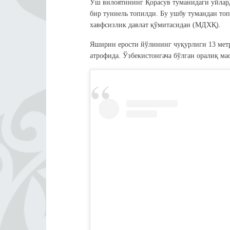
Ўш вилоятининг Қорасув туманидаги уйлар
бир туннель топилди. Бу ушбу тумандан то
хавфсизлик давлат қўмитасидан (МДХҚ).
Яширин ерости йўлининг чуқурлиги 13 метр
атрофида. Ўзбекистонгача бўлган оралиқ ма