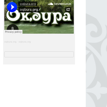
oqbura.org
·
oqbura.org