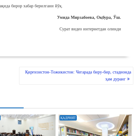
ақида бирор хабар берилгани йўқ.
Умида Мирзабоева, Оқбура, Ўш.
Сурат видео интернетдан олинди
Қирғизистон-Тожикистон: Чегарада биру-бир, стадионда
ҳам дуранг
ҚАДРИЯТ