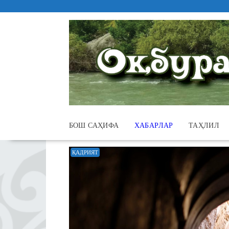
Skip
to
content
БОШ САҲИФА
ХАБАРЛАР
ТАҲЛИЛ
ҚАДРИЯТ