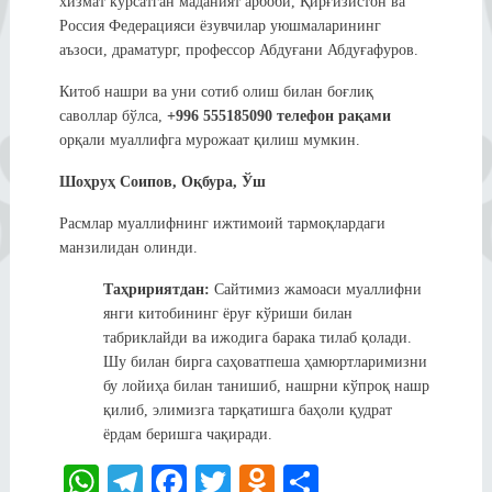
хизмат кўрсатган маданият арбоби, Қирғизистон ва
Россия Федерацияси ёзувчилар уюшмаларининг
аъзоси, драматург, профессор Абдуғани Абдуғафуров.
Китоб нашри ва уни сотиб олиш билан боғлиқ
саволлар бўлса,
+996 555185090 телефон рақами
орқали муаллифга мурожаат қилиш мумкин.
Шоҳруҳ Соипов, Оқбура, Ўш
Расмлар муаллифнинг ижтимоий тармоқлардаги
манзилидан олинди.
Таҳририятдан:
Сайтимиз жамоаси муаллифни
янги китобининг ёруғ кўриши билан
табриклайди ва ижодига барака тилаб қолади.
Шу билан бирга саҳоватпеша ҳамюртларимизни
бу лойиҳа билан танишиб, нашрни кўпроқ нашр
қилиб, элимизга тарқатишга баҳоли қудрат
ёрдам беришга чақиради.
W
Te
Fa
T
O
S