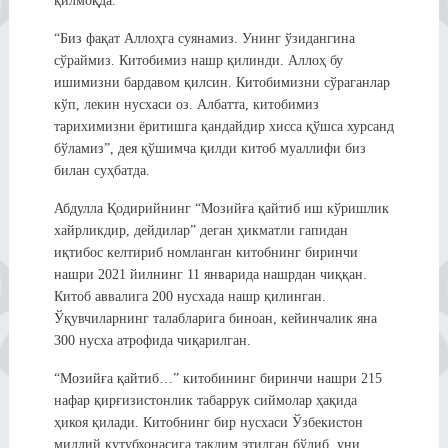
қилмоқда.
“Биз фақат Аллоҳга суянамиз. Унинг ўзидангина
сўраймиз. Китобимиз нашр қилинди. Аллоҳ бу
ишимизни бардавом қилсин. Китобимизни сўраганлар
кўп, лекин нусхаси оз. Албатта, китобимиз
тарихимизни ёритишга қандайдир хисса қўшса хурсанд
бўламиз”, дея қўшимча қилди китоб муаллифи биз
билан суҳбатда.
Абдулла Қодирийнинг “Мозийға қайтиб иш кўришлик
хайрликдир, дейдилар” деган ҳикматли гапидан
иқтибос келтириб номланган китобнинг биринчи
нашри 2021 йилнинг 11 январида нашрдан чиққан.
Китоб аввалига 200 нусхада нашр қилинган.
Ўқувчиларнинг талабларига биноан, кейинчалик яна
300 нусха атрофида чиқарилган.
“Мозийға қайтиб…” китобининг биринчи нашри 215
нафар қирғизистонлик табаррук сиймолар ҳақида
ҳикоя қилади. Китобнинг бир нусхаси Ўзбекистон
миллий кутубхонасига тақдим этилган бўлиб, уни