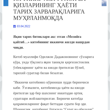
ҚИЗЛАРИНИНГ ҲАЁТИ
ТАРИХ ЗАРВАРАҚЛАРИГА
МУҲРЛАНМОҚДА
03.04.2022
Яқин тарих битиклари акс этган «Мозийға
қайтиб…» китобининг иккинчи жилди нашрдан
чиқди.
Китоб муаллифи Одилжон Дадажоновнинг сўзларига
кўра, унда тўқсонга яқин таниқли қирғизистонлик
ўзбекларнинг ҳаёти ва ижоди ёритилган бўлиб,
тарихий суратлар билан безалган.
“Иккинчи китобимиз кўриниши худди биринчиси
каби. Ўзгачалиги, китобимизда ҳаёти ва ижоди
ёритилган ҳар бир шахснинг иккитадан ортиқ
суратлари жойлаштирилган. Биринчи китобда
қаҳрамонларнинг фақат биттадан сурати бор эди.
Шунингдек, китобнинг ўртасида “Сурат ва обидалар”