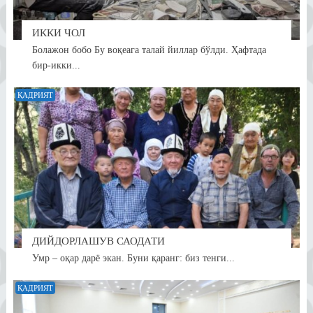
ИККИ ЧОЛ
Болажон бобо Бу воқеага талай йиллар бўлди. Ҳафтада
бир-икки...
ҚАДРИЯТ
ДИЙДОРЛАШУВ САОДАТИ
Умр – оқар дарё экан. Буни қаранг: биз тенги...
ҚАДРИЯТ