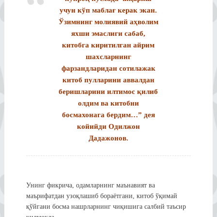
учун кўп маблағ керак экан.
Ўзимнинг молиявий аҳволим
яхши эмаслиги сабаб,
китобга киритилган айрим
шахсларнинг
фарзандларидан сотилажак
китоб пулларини аввалдан
беришларини илтимос қилиб
олдим ва китобни
босмахонага бердим…” дея
койийди Одилжон
Дадажонов.
Унинг фикрича, одамларнинг маънавият ва
маърифатдан узоқлашиб бораётгани, китоб ўқимай
қўйгани босма нашрларнинг чиқишига салбий таъсир