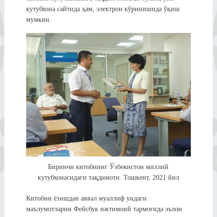
кутубхона сайтида ҳам, электрон кўринишида ўқиш
мумкин.
Биринчи китобнинг Ўзбекистон миллий
кутубхонасидаги тақдимоти. Тошкент, 2021 йил
Китобни ёзишдан аввал муаллиф ундаги
маълумотларни Фейсбук ижтимоий тармоғида эълон