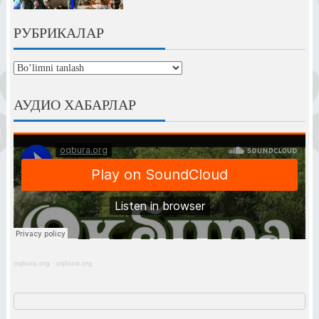
РУБРИКАЛАР
рубрикалар
АУДИО ХАБАРЛАР
oqbura.org
·
oqbura.org