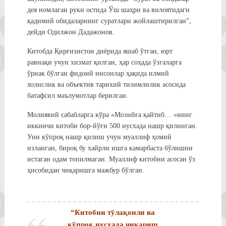
дея номлаган рукн остида Ўш шаҳри ва вилоятидаги
қадимий обидаларнинг суратлари жойлаштирилган”,
дейди Одилжон Дадажонов.
Китобда Қирғизистон диёрида яшаб ўтган, юрт
равнақи учун хизмат қилган, ҳар соҳада ўзгаларга
ўрнак бўлган фидоий инсонлар ҳақида илмий
холислик ва объектив тарихий тизимлилик асосида
батафсил маълумотлар берилган.
Молиявий сабабларга кўра «Мозийға қайтиб… »нинг
иккинчи китоби бор-йўғи 500 нусхада нашр қилинган.
Уни кўпроқ нашр қилиш учун муаллиф ҳомий
изланган, бироқ бу хайрли ишга камарбаста бўлишни
истаган одам топилмаган. Муаллиф китобни асосан ўз
ҳисобидан чиқаришга мажбур бўлган.
“Китобни тўлақонли ва
кўпроқ нусхада чиқариш