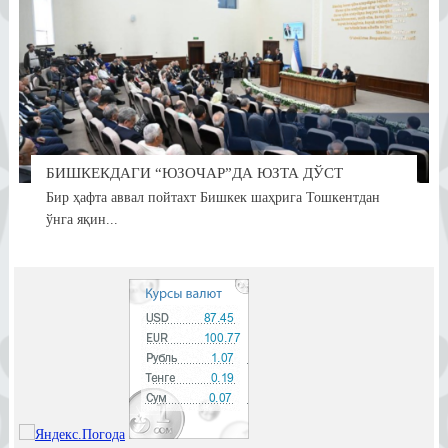
БИШКЕКДАГИ “ЮЗОЧАР”ДА ЮЗТА ДЎСТ
Бир ҳафта аввал пойтахт Бишкек шаҳрига Тошкентдан
ўнга яқин...