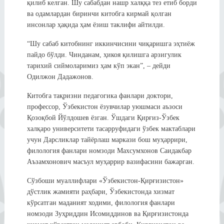
қилиб келган. Шу сабабдан нашр халққа тез етиб борди
ва одамлардан биринчи китобга кирмай қолган
инсонлар ҳақида ҳам ёзиш таклифи айтилди.
“Шу сабаб китобнинг иккинчисини чиқаришга эҳтиёж
пайдо бўлди. Чинданам, ҳикоя қилишга арзигулик
тарихий сиймоларимиз ҳам кўп экан”, – дейди
Одилжон Дадажонов.
Китобга тақризни педагогика фанлари доктори,
профессор, Ўзбекистон ёзувчилар уюшмаси аъзоси
Қозоқбой Йўлдошев ёзган. Ўшдаги Қирғиз-Ўзбек
халқаро университети тасарруфидаги ўзбек мактаблари
учун Дарсликлар тайёрлаш маркази бош муҳаррири,
филология фанлари номзоди Махсумхонов Саидакбар
Аъзамхонович масъул муҳаррир вазифасини бажарган.
Сўзбоши муаллифлари «Ўзбекистон-Қирғизистон»
дўстлик жамияти раҳбари, Ўзбекистонда хизмат
кўрсатган маданият ходими, филология фанлари
номзоди Зуҳриддин Исомиддинов ва Қирғизистонда