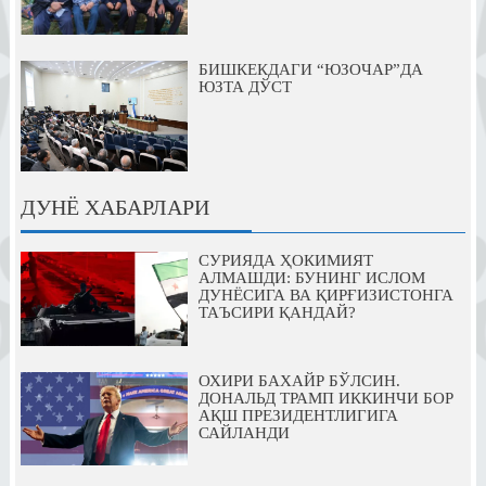
БИШКЕКДАГИ “ЮЗОЧАР”ДА
ЮЗТА ДЎСТ
ДУНЁ ХАБАРЛАРИ
СУРИЯДА ҲОКИМИЯТ
АЛМАШДИ: БУНИНГ ИСЛОМ
ДУНЁСИГА ВА ҚИРҒИЗИСТОНГА
ТАЪСИРИ ҚАНДАЙ?
ОХИРИ БАХАЙР БЎЛСИН.
ДОНАЛЬД ТРАМП ИККИНЧИ БОР
АҚШ ПРЕЗИДЕНТЛИГИГА
САЙЛАНДИ