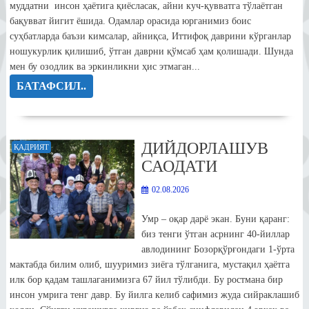
муддатни инсон ҳаётига қиёсласак, айни куч-қувватга тўлаётган
бақувват йигит ёшида. Одамлар орасида юрганимиз боис
суҳбатларда баъзи кимсалар, айниқса, Иттифоқ даврини кўрганлар
ношукурлик қилишиб, ўтган даврни қўмсаб ҳам қолишади. Шунда
мен бу озодлик ва эркинликни ҳис этмаган...
БАТАФСИЛ..
ДИЙДОРЛАШУВ
ҚАДРИЯТ
САОДАТИ
02.08.2026
Умр – оқар дарё экан. Буни қаранг:
биз тенги ўтган асрнинг 40-йиллар
авлодининг Бозорқўрғондаги 1-ўрта
мактабда билим олиб, шууримиз зиёга тўлганига, мустақил ҳаётга
илк бор қадам ташлаганимизга 67 йил тўлибди. Бу ростмана бир
инсон умрига тенг давр. Бу йилга келиб сафимиз жуда сийраклашиб