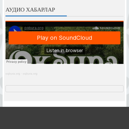
АУДИО ХАБАРЛАР
oqbura.org
·
oqbura.org