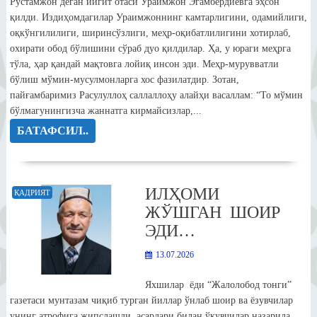
Рустамжон деган йигит отаси Ураимжон Эгамбердиевга эҳсон
қилди. Издиҳомдагилар Ураимжоннинг камтарлигини, одамийлиги,
оқкўнгилилиги, ширинсўзлиги, меҳр-оқибатлилигини хотирлаб,
охирати обод бўлишини сўраб дуо қилдилар. Ҳа, у юраги меҳрга
тўла, ҳар қандай мақтовга лойиқ инсон эди. Меҳр-мурувватли
бўлиш мўмин-мусулмонларга хос фазилатдир. Зотан,
пайғамбаримиз Расулуллоҳ саллаллоҳу алайҳи васаллам: “То мўмин
бўлмагунингизча жаннатга кирмайсизлар,...
БАТАФСИЛ..
ИЛҲОМИ
ҚАДРИЯТ
ЖЎШГАН ШОИР
ЭДИ…
13.07.2026
Яхшилар ёди “Жалолобод тонги”
газетаси мунтазам чиқиб турган йиллар ўнлаб шоир ва ёзувчилар
унинг атрофига жипслашди, асарлари билан ўқувчилар назарида