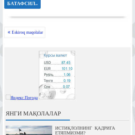
БАТАФСИЛ..
MAQOLALAR
Eskiroq maqolalar
BO‘YICHA
HARAKATLANISH
ЯНГИ МАҚОЛАЛАР
ИСТИҚЛОЛНИНГ ҚАДРИГА
ЕТЯПМИЗМИ?