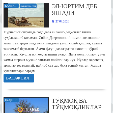
ЭЛ-ЮРТИМ ДЕБ
ҚАДРИЯТ
яхшилар ёди
ЯШАДИ
27.07.2026
Журналист сифатида гоҳо дала айланиб деҳқонлар билан
суҳбатлашиб қоламан. Собиқ Дзержинский номли колхознинг
минг гектардан зиёд экин майдони улуш қилиб қишлоқ аҳлига
тақсимлаб берилган. Аммо бугун далалардаги аҳволни кўриб
ачинасан. Улуш эгаси хоҳлаганини экади. Дала менатчилари учун
ҳамма шароит муҳайё этилган шийпонлар йўқ. Йўллар қаровсиз,
ариқлар тозаланмай, пайноб сув ҳар ёққа тошиб кетган. Жамоа
хўжаликлари барҳам...
БАТАФСИЛ..
ТЎҚМОҚ ВА
ҚАДРИЯТ
ТЎҚМОҚЛИКЛАР