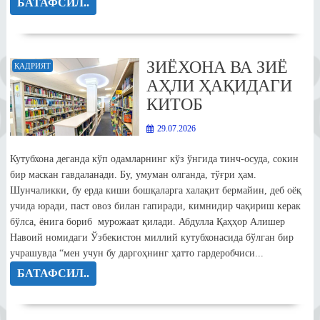
БАТАФСИЛ..
ЗИЁХОНА ВА ЗИЁ
ҚАДРИЯТ
АҲЛИ ҲАҚИДАГИ
КИТОБ
29.07.2026
Кутубхона деганда кўп одамларнинг кўз ўнгида тинч-осуда, сокин
бир маскан гавдаланади. Бу, умуман олганда, тўғри ҳам.
Шунчаликки, бу ерда киши бошқаларга халақит бермайин, деб оёқ
учида юради, паст овоз билан гапиради, кимнидир чақириш керак
бўлса, ёнига бориб мурожаат қилади. Абдулла Қаҳҳор Алишер
Навоий номидаги Ўзбекистон миллий кутубхонасида бўлган бир
учрашувда “мен учун бу даргоҳнинг ҳатто гардеробчиси...
БАТАФСИЛ..