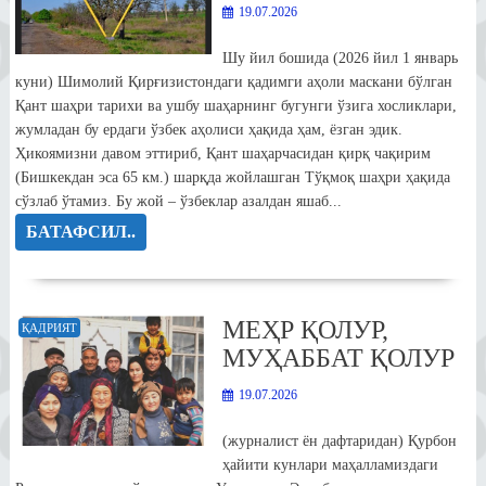
19.07.2026
Шу йил бошида (2026 йил 1 январь
куни) Шимолий Қирғизистондаги қадимги аҳоли маскани бўлган
Қант шаҳри тарихи ва ушбу шаҳарнинг бугунги ўзига хосликлари,
жумладан бу ердаги ўзбек аҳолиси ҳақида ҳам, ёзган эдик.
Ҳикоямизни давом эттириб, Қант шаҳарчасидан қирқ чақирим
(Бишкекдан эса 65 км.) шарқда жойлашган Тўқмоқ шаҳри ҳақида
сўзлаб ўтамиз. Бу жой – ўзбеклар азалдан яшаб...
БАТАФСИЛ..
МЕҲР ҚОЛУР,
ҚАДРИЯТ
МУҲАББАТ ҚОЛУР
19.07.2026
(журналист ён дафтаридан) Қурбон
ҳайити кунлари маҳалламиздаги