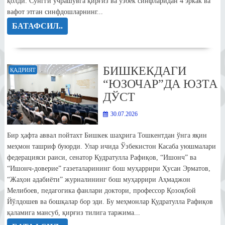
қолди. Сўнгги учрашувга қирғиз ва ўзбек синфларидан 4 эркак ва
вафот этган синфдошларнинг...
БАТАФСИЛ..
БИШКЕКДАГИ
ҚАДРИЯТ
“ЮЗОЧАР”ДА ЮЗТА
ДЎСТ
30.07.2026
Бир ҳафта аввал пойтахт Бишкек шаҳрига Тошкентдан ўнга яқин
меҳмон ташриф буюрди. Улар ичида Ўзбекистон Касаба уюшмалари
федерацияси раиси, сенатор Қудратулла Рафиқов, “Ишонч” ва
“Ишонч-доверие” газеталарининг бош муҳаррири Ҳусан Эрматов,
“Жаҳон адабиёти” журналининг бош муҳаррири Аҳмаджон
Мелибоев, педагогика фанлари доктори, профессор Қозоқбой
Йўлдошев ва бошқалар бор эди. Бу меҳмонлар Қудратулла Рафиқов
қаламига мансуб, қирғиз тилига таржима...