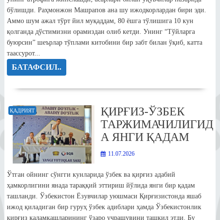
бўлишди. Раҳмонжон Машрапов ана шу ижодкорлардан бири эди.
Аммо шум ажал тўрт йил муқаддам, 80 ёшга тўлишига 10 кун
қолганда дўстимизни орамиздан олиб кетди. Унинг “Тўйларга
буюрсин” шеърлар тўплами китобини бир забт билан ўқиб, катта
таассурот...
БАТАФСИЛ..
ҚИРҒИЗ-ЎЗБЕК
ҚАДРИЯТ
ТАРЖИМАЧИЛИГИД
А ЯНГИ ҚАДАМ
11.07.2026
Ўтган ойнинг сўнгги кунларида ўзбек ва қирғиз адабий
ҳамкорлигини янада тараққий эттириш йўлида янги бир қадам
ташланди. Ўзбекистон Ёзувчилар уюшмаси Қирғизистонда яшаб
ижод қиладиган бир гуруҳ ўзбек адиблари ҳамда Ўзбекистонлик
қирғиз қаламкашларининг ўзаро учрашувини ташкил этди. Бу