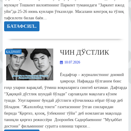
мулоқот Тошкент вилоятининг Паркент туманидаги “Заркент ижод
уйи”да 25-26 июнь кунлари ўтказилди. Масалани кенгроқ ва тўлиқ
тафсилоти билан баён...
БАТАФСИЛ..
ЧИН ДЎСТЛИК
ҚАДРИЯТ
10.07.2026
Ёндафтар – журналистнинг доимий
ҳамроҳи. Нафақада бўлганим боис
гоҳо уларни варақлаб, ўтмиш воқеаларига сингиб кетаман. Дафтарда
“Ҳақиқий дўстлик шундай бўлади” сарлавҳали мақолага кўзим
тушди. Улуғларнинг бундай дўстлиги кўпчиликка ибрат бўлар деб
ўйладим. “Жалолобод тонги” газетасининг ўтган сонларидан
бирида “Қирғиз, қозоқ, ўзбекнинг тўйи” деб номланган мақолада
таниқли қирғиз режиссёри Дооронбек Садирбаевнинг “Муҳаббат
достони” фильмининг суратга олиниш тарихи...