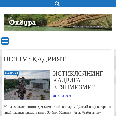
Skip
to
content
BO'LIM:
ҚАДРИЯТ
ИСТИҚЛОЛНИНГ
ҚАДРИЯТ
ҚАДРИГА
ЕТЯПМИЗМИ?
09.08.2026
Мана, халқимизнинг ҳеч кимга тобе ва қарам бўлмай озод ва эркин
яшаб, меҳнат қилаётганига 35 йил бўляпти. Агар ўтаётган шу