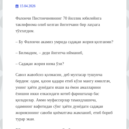
15.04.2026
Фалончи Пистончиевнинг 70 йиллик юбилейига
таклифнома олиб келган йигитчани бир лаҳзага
тўхтатдим.
– Бу Фалончи акамиз умрида садақаи жория қилганми?
– Билмадим, – деди йигитча ийманиб,
– Садақаи жория нима ўзи?
Савол жавобсиз қолмасин, деб мухтасар тушунча
бердим: одам, қазои қадари етиб кўзи мангу юмилгач,
унинг ҳаёти дунёдаги яхши ва ёмон амалларини
ёзишни икки елкасидаги котиб фаришталар бас
қиладилар. Аммо муфассирлар таъкидлашича,
одамнинг вафотидан сўнг ҳаёти дунёдаги садақаи
жориясининг савоби қиёматгача жамланиб, етиб бориб
турар экан.