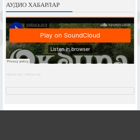
АУДИО ХАБАРЛАР
oqbura.org
·
oqbura.org