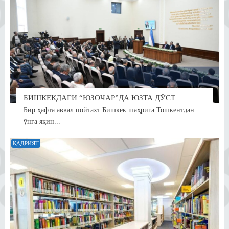
БИШКЕКДАГИ “ЮЗОЧАР”ДА ЮЗТА ДЎСТ
Бир ҳафта аввал пойтахт Бишкек шаҳрига Тошкентдан
ўнга яқин...
ҚАДРИЯТ