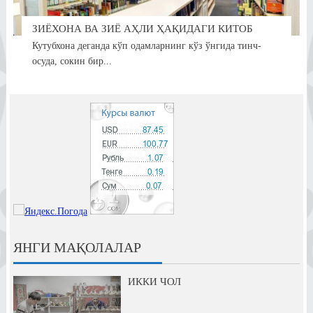
ЗИЁХОНА ВА ЗИЁ АҲЛИ ҲАҚИДАГИ КИТОБ
Кутубхона деганда кўп одамларнинг кўз ўнгида тинч-
осуда, сокин бир...
ЯНГИ МАҚОЛАЛАР
ИККИ ЧОЛ