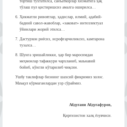
тортиш тўхтатилса, санъаткорлар хизматига ҳақ
тўлаш пул қистиришсиз амалга оширилса…
Ҳикматли ривоятлар, ҳадислар, илмий, адабий-
бадиий савол-жавоблар, «заковат» интеллектуал
ўйинлари жорий этилса…
Дастурхон риёсиз, исрофгарчиликсиз, камтарона
тузалса…
Шунга эришайликки, ҳар бир маросимдан
меҳмонлар тафаккури чархланиб, маънавий
бойиб, кўнгли кўтарилиб чиқсин.
Ушбу таклифлар бизнинг шахсий фикримиз холос.
Маъқул кўрмаганлардан узр сўраймиз.
Абдуғани Абдуғафуров,
Қирғизистон халқ ёзувчиси.