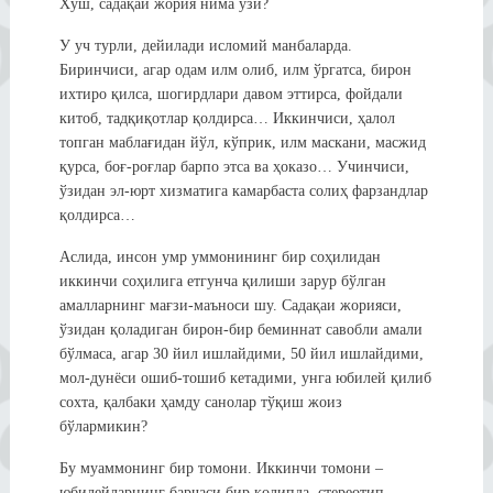
Хўш, садақаи жория нима ўзи?
У уч турли, дейилади исломий манбаларда.
Биринчиси, агар одам илм олиб, илм ўргатса, бирон
ихтиро қилса, шогирдлари давом эттирса, фойдали
китоб, тадқиқотлар қолдирса… Иккинчиси, ҳалол
топган маблағидан йўл, кўприк, илм маскани, масжид
қурса, боғ-роғлар барпо этса ва ҳоказо… Учинчиси,
ўзидан эл-юрт хизматига камарбаста солиҳ фарзандлар
қолдирса…
Аслида, инсон умр уммонининг бир соҳилидан
иккинчи соҳилига етгунча қилиши зарур бўлган
амалларнинг мағзи-маъноси шу. Садақаи жорияси,
ўзидан қоладиган бирон-бир беминнат савобли амали
бўлмаса, агар 30 йил ишлайдими, 50 йил ишлайдими,
мол-дунёси ошиб-тошиб кетадими, унга юбилей қилиб
сохта, қалбаки ҳамду санолар тўқиш жоиз
бўлармикин?
Бу муаммонинг бир томони. Иккинчи томони –
юбилейларнинг барчаси бир қолипда, стереотип