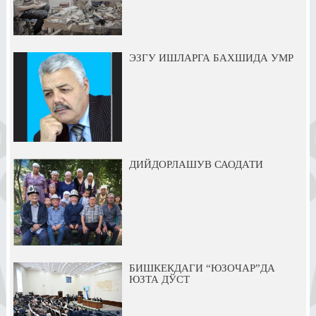
ЭЗГУ ИШЛАРГА БАХШИДА УМР
ДИЙДОРЛАШУВ САОДАТИ
БИШКЕКДАГИ “ЮЗОЧАР”ДА
ЮЗТА ДЎСТ