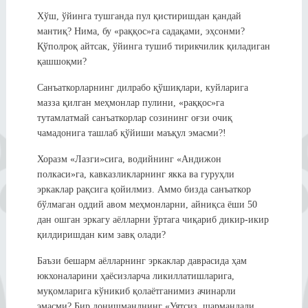
Хўш, ўйинга тушганда пул қистиришдан қандай
мантиқ? Нима, бу «раққос»га садақами, эҳсонми?
Қўполроқ айтсак, ўйинга тушиб тирикчилик қиладиган
қашшоқми?
Санъаткорларнинг дилрабо қўшиқлари, куйларига
мазза қилган меҳмонлар пулини, «раққос»га
тутамлатмай санъаткорлар созининг оғзи очиқ
чамадонига ташлаб қўйиши маъқул эмасми?!
Хоразм «Лазги»сига, водийнинг «Андижон
полкаси»га, кавказликларнинг якка ва гуруҳли
эркаклар рақсига қойилмиз. Аммо бизда санъаткор
бўлмаган оддий авом меҳмонларни, айниқса ёши 50
дан ошган эркагу аёлларни ўртага чиқариб дикир-икир
қилдиришдан ким завқ олади?
Баъзи бешарм аёлларнинг эркаклар даврасида ҳам
юкхоналарини ҳаёсизларча ликиллатишларига,
муқомларига кўникиб қолаётганимиз ачинарли
эмасми? Бир донишманднинг «Уятсиз, шармандали