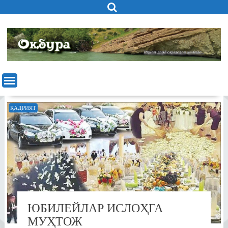
Skip
to
content
ҚАДРИЯТ
ЮБИЛЕЙЛАР ИСЛОҲГА
МУҲТОЖ