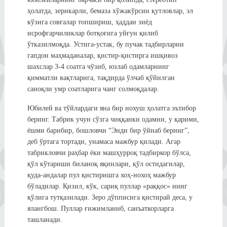
ҳолатда, зерикарли, бемаза хўжакўрсин қутловлар, эл
кўзига совғалар топшириш, ҳаддан зиёд
исрофгарчиликлар ботқоғига уйғун қилиб
ўтказилмоқда. Устига-устак, бу пучак тадбирларни
гапдон маҳмаданалар, қистир-қистирга ишқивоз
шахслар 3-4 соатга чўзиб, юзлаб одамларнинг
қимматли вақтларига, тақдирда ўлчаб қўйилган
саноқли умр соатларига чанг солмоқдалар.
Юбилей ва тўйлардаги яна бир нохуш ҳолатга эътибор
беринг. Табрик учун сўзга чиққанки одамни, у қарими,
ёшми барибир, бошловчи “Энди бир ўйнаб беринг”,
деб ўртага тортади, унамаса мажбур қилади. Агар
табрикловчи раҳбар ёки машҳурроқ тадбиркор бўлса,
қўл кўтариши биланоқ яқинлари, қўл остидагилар,
қуда-андалар пул қистиришга хоҳ-нохоҳ мажбур
бўладилар. Қизил, кўк, сариқ пуллар «раққос» нинг
қўлига тутқазилади. Зеро дўпписига қистирай деса, у
ялангбош. Пуллар ғижимланиб, санъаткорларга
ташланади.