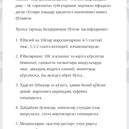
рақс – бу горизонтал туйғуларнинг вертикал ифодаси»
деган сўзлари нақадар ҳақлигига ишончимиз комил
бўлаяпти.
Хулоса тарзида билдирмоқчи бўлган таклифларимиз:
Юбилей ва тўйлар маросимларини 4-5 соатлаб
эмас, 1,5-2 соатга келтириб, ихчамлаштирсак.
Юбилярнинг, тўй эгасининг эл-юртга кўрсатган
беминнат, саховатли хизматлари маърузаларда
эмас, аввалроқ видеога олиниб, мониторда
кўрсатилса, ёш авлодга ибрат бўлса…
Ҳадя ва тўёналар эл кўзига, ҳамма билиб қўйсин
демай, маросимга киришдаёқ хуфиёна
топширилса…
Дабдабали ёрлиқлар, нишонлар узундан-узоқ
маърузасиз, сохта мақтовларсиз топширилса…
Меҳмонларни «қистир-қистир» учун рақсга