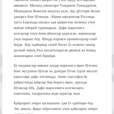
аямаяпти. Масжид имомлари Тоҳиржон Тожиддинов,
Маҳмуджон Комилов маҳалла аҳли, ёру дўстлари билан
ҳашарга бош бўлишди. Айрим юртдошлар Россияда,
хатто Европада ишласа ҳам қабристон эхтиёжи учун
маблағ юбориб туришаркан. Дафн маросимга
келганлар учун ёпиқ айвонлар қурилган, машиналар
учун шароит бор. Шаҳар мэрияси прожекторлар олиб
берди. Бир тадбиркор сахий йигит ўз исмини ошкор
қилмай чироқ ўчса ишлатиладиган движок ва бошқа
анжомларни олиб берибди.
Бу индамаслар макони шаҳар марказига яқин бўлгани
боис мусулмон бўлган ва дунёдан ўтган турли миллат
вакиллари дафн этилмоқда. Аммо таассуфки,бу
қабристонда қабрлар бир-бирига яқин, орасида
йўлаклар йўқ. Дафн маросимига келганларга
намозхона, таҳоратхона энди қурилар экан.
Қабрларни зиёрат қилишнинг ҳам ўз одоблари бор.
Энг аввало, фақат ибратланиш учун қабрларни зиёрат