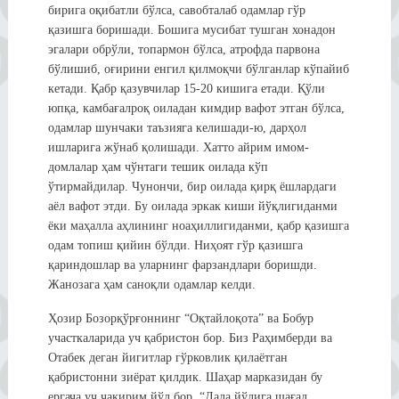
бирига оқибатли бўлса, савобталаб одамлар гўр
қазишга боришади. Бошига мусибат тушган хонадон
эгалари обрўли, топармон бўлса, атрофда парвона
бўлишиб, оғирини енгил қилмоқчи бўлганлар кўпайиб
кетади. Қабр қазувчилар 15-20 кишига етади. Қўли
юпқа, камбағалроқ оиладан кимдир вафот этган бўлса,
одамлар шунчаки таъзияга келишади-ю, дарҳол
ишларига жўнаб қолишади. Хатто айрим имом-
домлалар ҳам чўнтаги тешик оилада кўп
ўтирмайдилар. Чунончи, бир оилада қирқ ёшлардаги
аёл вафот этди. Бу оилада эркак киши йўқлигиданми
ёки маҳалла аҳлининг ноаҳиллигиданми, қабр қазишга
одам топиш қийин бўлди. Ниҳоят гўр қазишга
қариндошлар ва уларнинг фарзандлари боришди.
Жанозага ҳам саноқли одамлар келди.
Ҳозир Бозорқўрғоннинг “Оқтайлоқота” ва Бобур
участкаларида уч қабристон бор. Биз Раҳимберди ва
Отабек деган йигитлар гўрковлик қилаётган
қабристонни зиёрат қилдик. Шаҳар марказидан бу
ергача уч чақирим йўл бор. “Дала йўлига шағал