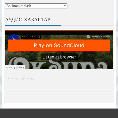
рубрикалар
АУДИО ХАБАРЛАР
oqbura.org
·
oqbura.org