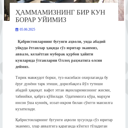
ҲАММАМИЗНИНГ БИР КУН
БОРАР УЙИМИЗ
05.06.2025
Қабристонларнинг бугунги аҳволи, унда абадий
уйқуда ётганлар ҳақида сўз юритар эканмиз,
аввало, келаётган муборак қурбон ҳайити
кунларида ўтганларни Оллоҳ раҳматига олсин
деймиз.
Тирик мавжудот борки, туз-насибаси охирлаганда бу
ёруғ дунёни тарк этиши, дорилбақога йўл тутиши
абадий ҳақиқат. вафот этган яқинларимизнинг жисми,
табиийки, қабрга қўйилади. Одатимизга кўра, марҳум
инсон ўша куниёқ, иззат-икром билан сўнгги манзилга
кузатилади.
Қабристонларнинг бугунги аҳволи хусусида сўз юритар
эканмиз, улар аввалгига қараганда кўнгил тўладиган