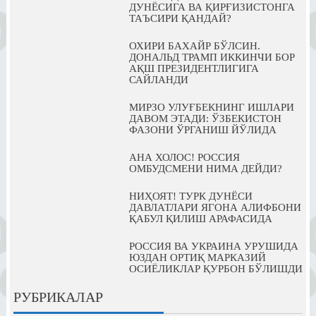
ДУНЁСИГА ВА ҚИРҒИЗИСТОНГА
ТАЪСИРИ ҚАНДАЙ?
ОХИРИ БАХАЙР БЎЛСИН.
ДОНАЛЬД ТРАМП ИККИНЧИ БОР
АҚШ ПРЕЗИДЕНТЛИГИГА
САЙЛАНДИ
МИРЗО УЛУҒБЕКНИНГ ИШЛАРИ
ДАВОМ ЭТАДИ: ЎЗБЕКИСТОН
ФАЗОНИ ЎРГАНИШ ЙЎЛИДА
АНА ХОЛОС! РОССИЯ
ОМБУДСМЕНИ НИМА ДЕЙДИ?
НИҲОЯТ! ТУРК ДУНЁСИ
ДАВЛАТЛАРИ ЯГОНА АЛИФБОНИ
ҚАБУЛ ҚИЛИШ АРАФАСИДА
РОССИЯ ВА УКРАИНА УРУШИДА
ЮЗДАН ОРТИҚ МАРКАЗИЙ
ОСИЁЛИКЛАР ҚУРБОН БЎЛИШДИ
РУБРИКАЛАР