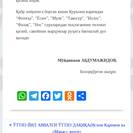
қилиш керак.
Қабр зиёратига борган киши Қуръони каримдан
“Фотиҳа”, “Ёсин”, “Мулк”, “Такосур”, “Ихлос”,
“Фалақ”, “Нос” сураларидан хоҳлаганини тиловат
қилиб, савобини марҳумлар руҳига бағишлаб дуо
қилади.
Мўйдинжон АБДУМАЖИДОВ,
Бозорқўрғон шаҳри.
W
Te
Fa
T
O
S
ha
le
ce
wi
dn
ha
ts
gr
bo
tte
ok
re
A
a
ok
r
la
POST
ЎТТИЗ ЙИЛ АВВАЛГИ ЎТТИЗ ДАҚИҚА(Ислом Каримов ва
MENYUSI
«Манас» эпоси)