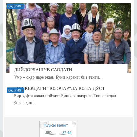
ҚАДРИЯТ
ДИЙДОРЛАШУВ САОДАТИ
Умр – оқар дарё экан. Буни қаранг: биз тенги...
БИШКЕКДАГИ “ЮЗОЧАР”ДА ЮЗТА ДЎСТ
ҚАДРИЯТ
Бир ҳафта аввал пойтахт Бишкек шаҳрига Тошкентдан
ўнга яқин...