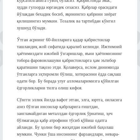
кўрсатилганига гувоҳ бўласиз. Қабристонда эмас,
худди гулзорда юргандек сезасиз. Қабрлар орасидаги
йўлакдан бехадик босиб, яқинингиз қабрини зиёрат
қилишингиз мумкин. Тозалик ва тартибдан кўнгил
хушнуд бўлади.
Ўтган асрнинг 60-йилларига қадар қабристонлар
ташландиқ жой сифатида қаралиб келинди. Ижтимоий
ҳаётимиздаги ижобий ўзгаришлар, яъни ҳаётимизнинг
тобора фаровонлашуви қабристонларга ҳам эътибор
қаратишни тақозо этди. Қолаверса, ислом динимизда
ўтганларга эҳтиромли бўлиш, хотирасини ёдда сақлаш
одати бор. Бу борада улуғ алломаларимизга қўйилган
ёдгорликларни тилга олиш кифоя.
Сўнгги эллик йилда вафот этган, элга, юртга, оиласига
азиз бўлган инсонлар қабрларига ғиштдан,
зангламайдиган металлдан ёдгорлик ўрнатиш, ҳеч
бўлмаганда қабр атрофини тўсиб қўйиш одатга
айланди. Бу ҳолни бир жиҳатдан ижобий баҳолаш
мумкин. Чунки ўша инсоннинг фарзандлари, невара-