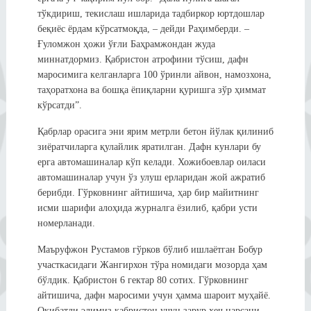
тўкдириш, текислаш ишларида тадбиркор юртдошлар
беқиёс ёрдам кўрсатмоқда, – дейди Раҳимберди. –
Ғуломжон ҳожи ўғли Баҳрамжондан жуда
миннатдормиз. Қабристон атрофини тўсиш, дафн
маросимига келганларга 100 ўринли айвон, намозхона,
таҳоратхона ва бошқа ёпиқларни қуришга зўр ҳиммат
кўрсатди”.
Қабрлар орасига эни ярим метрли бетон йўлак қилиниб
зиёратчиларга қулайлик яратилган. Дафн кунлари бу
ерга автомашиналар кўп келади. Хожибоевлар оиласи
автомашиналар учун ўз улуш ерларидан жой ажратиб
берибди. Гўрковнинг айтишича, ҳар бир майитнинг
исми шарифи алоҳида журналга ёзилиб, қабри усти
номерланади.
Маъруфжон Рустамов гўрков бўлиб ишлаётган Бобур
участкасидаги Жангирхон тўра номидаги мозорда ҳам
бўлдик. Қабристон 6 гектар 80 сотих. Гўрковнинг
айтишича, дафн маросими учун ҳамма шароит муҳайё.
Оқибатли элимиз қабристон учун зарур ҳеч нарсани