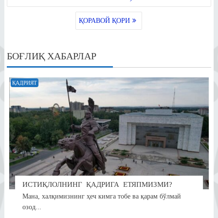
pp
m
ss
ni
ҚОРАВОЙ ҚОРИ
ki
БОҒЛИҚ ХАБАРЛАР
ҚАДРИЯТ
ИСТИҚЛОЛНИНГ ҚАДРИГА ЕТЯПМИЗМИ?
Мана, халқимизнинг ҳеч кимга тобе ва қарам бўлмай
озод...