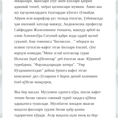
чеваралари, яқинлари улуғ айём кунлари қабрни
адашмай топиб, зиёрат қилишлари мумкин. Аммо ана
шу ёдгорликлардаги ёзувлардан кўнгил тўлмайди.
Айрим исм-шарифлар рус тилида ёзилган, ўзбекчасида
ҳам имловий хатолар мавжуд. Андижонлик профессор
Сайфиддин Жалиловнинг ёзишича, машҳур арбоб ва
олим Алихонтўра Соғуний қабри жуда оддий қилиб
сувалиб, бош томонига “Бисмилло…” ибораси ва
исмию туғилган-вафот этган йиллари ёзилиб, сўнг
марҳум номидан;”Мени эслаб келганлар сураи
Ихлосни ўқиб қўйсинлар” деб ёзилган экан. Кўриниб
турибдики, “Фарзандларидан хотира”, “Умр
йўлдошингиздан” дейиш ўрнига вафот этган
кимсанинг дил сўзларини ё бирон диний калимани
ёзиб қўйган маъқулроқ.
Яна бир масала. Мусулмон одатига кўра, инсон вафот
этиши билан танаси совимай туриб лаҳадга қўйиш
ҳаракатига тушилади. Мусибатли хонадон яшаган
маҳалла фаоллари зудлик билан қабр қазиш
тадоригини кўради. Агар маҳалла аҳли иноқ ва бир-