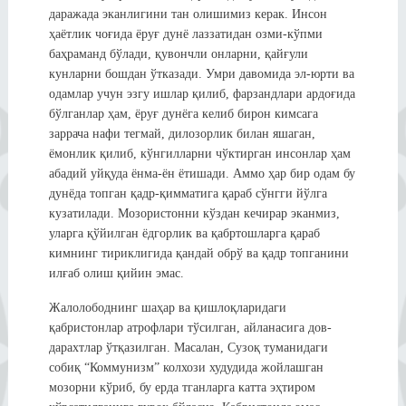
даражада эканлигини тан олишимиз керак. Инсон
ҳаётлик чоғида ёруғ дунё лаззатидан озми-кўпми
баҳраманд бўлади, қувончли онларни, қайғули
кунларни бошдан ўтказади. Умри давомида эл-юрти ва
одамлар учун эзгу ишлар қилиб, фарзандлари ардоғида
бўлганлар ҳам, ёруғ дунёга келиб бирон кимсага
заррача нафи тегмай, дилозорлик билан яшаган,
ёмонлик қилиб, кўнгилларни чўктирган инсонлар ҳам
абадий уйқуда ёнма-ён ётишади. Аммо ҳар бир одам бу
дунёда топган қадр-қимматига қараб сўнгги йўлга
кузатилади. Мозористонни кўздан кечирар эканмиз,
уларга қўйилган ёдгорлик ва қабртошларга қараб
кимнинг тириклигида қандай обрў ва қадр топганини
илғаб олиш қийин эмас.
Жалолободнинг шаҳар ва қишлоқларидаги
қабристонлар атрофлари тўсилган, айланасига дов-
дарахтлар ўтқазилган. Масалан, Сузоқ туманидаги
собиқ “Коммунизм” колхози худудида жойлашган
мозорни кўриб, бу ерда тганларга катта эҳтиром