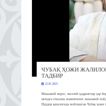
ЧУБАҚ ҲОЖИ ЖАЛИЛО
ТАДБИР
22.01.2025
Маънавий мерос, миллий қадриятлар ҳар би
авлодга етказиш жамиятнинг маънавий пой
Нурдор қишлоғида жойлашган Чубақ ҳожи Ж