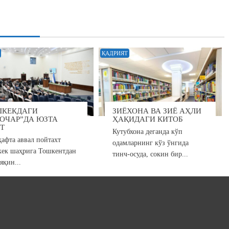
ҚАДРИЯТ
ШКЕКДАГИ
ЗИЁХОНА ВА ЗИЁ АҲЛИ
ОЧАР”ДА ЮЗТА
ҲАҚИДАГИ КИТОБ
Т
Кутубхона деганда кўп
ҳафта аввал пойтахт
одамларнинг кўз ўнгида
ек шаҳрига Тошкентдан
тинч-осуда, сокин бир...
яқин...