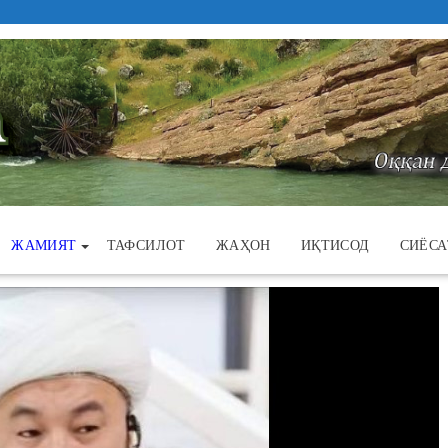
ЖАМИЯТ
ТАФСИЛОТ
ЖАҲОН
ИҚТИСОД
СИЁСА