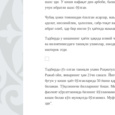
шахс эди. У киши нафақат дин арбоби, балк
учун ибратли шахс бўлган.
Чубақ ҳожи томонидан ёзилган асарлар, маър
адолат, инсонийлик, ҳалоллик, сабр-тоқат в
ибрат олиб, ҳар бир инсон ўз ҳаётида маън
Тадбирда у кишининг ҳаёти ҳақида илмий ч
ва вилоятимиздаги таниқли уламолар, ижод
иштирок этди.
Тадбирда сўз олган таниқли уламо Раҳмату
Ражаб ойи, январнинг ҳам 21чи санаси. Йи
бугун у киши ҳаёт бўлганларида 50 ёшни қа
биламан. Тўқсонинчи йилларнинг боши. Ме
фаолият кўрсатганимда бизнинг йўлланмами
киши билан кўп мулоқотда бўлганмиз. Муфт
эди”.