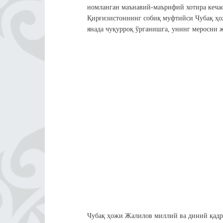
номланган маънавий-маърифий хотира кечас
Қирғизистоннинг собиқ муфтийси Чубақ ҳож
янада чуқурроқ ўрганишга, унинг меросни 
Чубақ ҳожи Жалилов миллий ва диний қадри