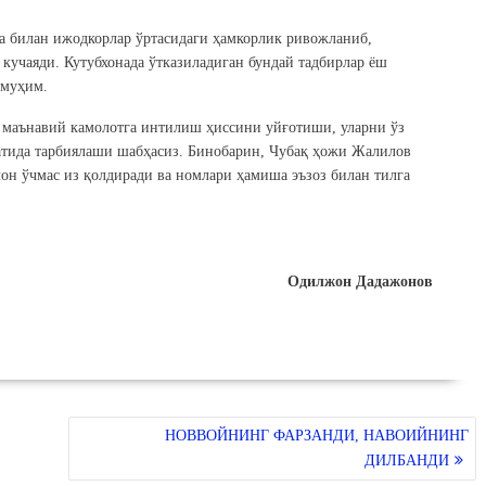
на билан ижодкорлар ўртасидаги ҳамкорлик ривожланиб,
кучаяди. Кутубхонада ўтказиладиган бундай тадбирлар ёш
 муҳим.
а маънавий камолотга интилиш ҳиссини уйғотиши, уларни ўз
фатида тарбиялаши шабҳасиз. Бинобарин, Чубақ ҳожи Жалилов
чон ўчмас из қолдиради ва номлари ҳамиша эъзоз билан тилга
Одилжон Дадажонов
НОВВОЙНИНГ ФАРЗАНДИ, НАВОИЙНИНГ
ДИЛБАНДИ