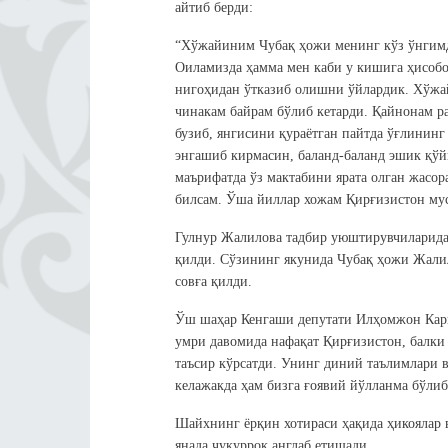
айтиб берди:
“Хўжайиним Чубақ ҳожи менинг кўз ўнгимда
Оиламизда ҳамма мен каби у кишига ҳисобо
нигоҳидан ўтказиб олишни ўйлардик. Хўжа
чинакам байрам бўлиб кетарди. Қайнонам ра
бузиб, янгисини қураётган пайтда ўғлининг
энгашиб кирмасин, баланд-баланд эшик қўй
маърифатда ўз мактабини ярата олган жасор
билсам. Ўша йиллар хожам Қирғизистон му
Гулнур Жалилова тадбир уюштирувчиларидан
қилди. Сўзининг якунида Чубақ ҳожи Жали
совға қилди.
Ўш шаҳар Кенгаши депутати Илҳомжон Кари
умри давомида нафақат Қирғизистон, балки
таъсир кўрсатди. Унинг диний таълимлари в
келажакда ҳам бизга ғоявий йўлланма бўлиб
Шайхнинг ёрқин хотираси ҳақида ҳикоялар 
янада чуқурроқ англаб етишади.