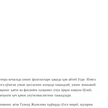
тира кечасида унинг фазилатлари ҳақида ҳам айтиб ўтди. Илмга
зга қўшган улкан ҳиссасини алоҳида таъкидлаб, унинг маънавий
ақнинг ҳаёти ва фаолияти халқимиз учун ёрқин намуна бўлиб,
меҳнати ҳеч қачон унутилмаслигини таъкидлади.
овнинг аёли Гулнур Жалилова тадбирда сўзга чиқиб, шуларни