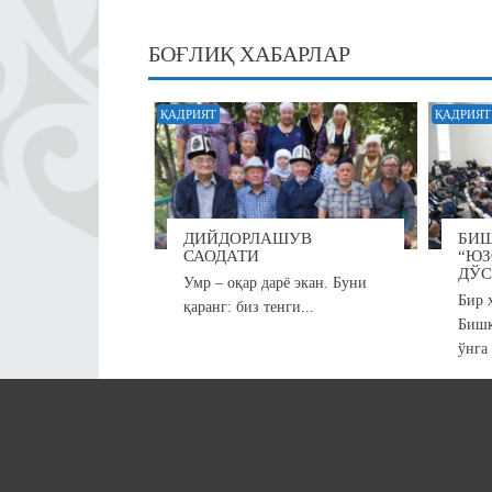
ni
ki
БОҒЛИҚ ХАБАРЛАР
ҚАДРИЯТ
ҚАДРИЯТ
ДИЙДОРЛАШУВ
БИ
САОДАТИ
“ЮЗ
ДЎС
Умр – оқар дарё экан. Буни
Бир 
қаранг: биз тенги...
Бишк
ўнга 