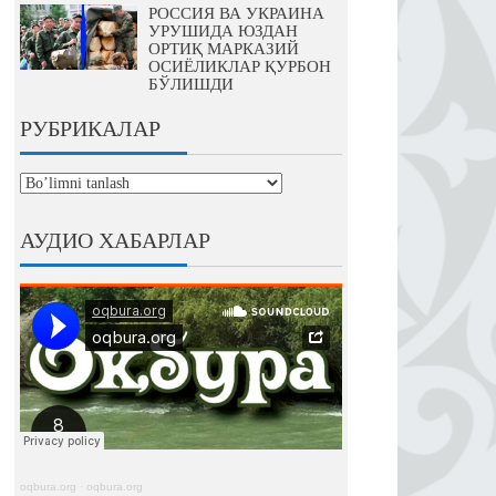
РОССИЯ ВА УКРАИНА
УРУШИДА ЮЗДАН
ОРТИҚ МАРКАЗИЙ
ОСИЁЛИКЛАР ҚУРБОН
БЎЛИШДИ
РУБРИКАЛАР
рубрикалар
АУДИО ХАБАРЛАР
oqbura.org
·
oqbura.org