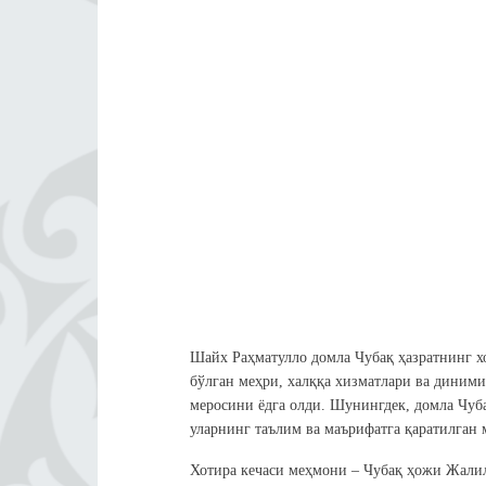
Шайх Раҳматулло домла Чубақ ҳазратнинг хо
бўлган меҳри, халққа хизматлари ва диними
меросини ёдга олди. Шунингдек, домла Чуб
уларнинг таълим ва маърифатга қаратилган 
Хотира кечаси меҳмони – Чубақ ҳожи Жалил