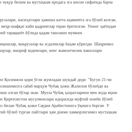
и чуқур билим ва мустаҳкам иродага эга инсон сифатида барча
узалари, насиҳатлари ҳамиша катта аҳамиятга эга бўлиб келган,
а меҳр-шафқат каби қадриятлар теран ёритилган. Унинг ҳаётидан
авий тараққиёт йўлида қадам ташлаши мумкин.
иқишлар, маърузалар ва эсдаликлар баҳам кўрилди. Шаҳримиз
корлар, маориф ходимлари, кенг жамоатчилик вакиллари
лло Қосимжон қори ўғли жумладан шундай деди: “Бугун 21-чи
ғилишимизга сабаб марҳум Чубақ ҳожи Жалилов бўлибди ва
рши олган бўлар экан. Мулла Чубақ ҳазратларини мен жуда яҳши
н Қирғизистон мусулмонлари идорасида муфтий ноиби бўлиб
з билан Чубақ ҳожи Саудия Арабистонига ўқишга борган. У
ий бўлиб турган пайтлари ҳам доимо хамкорлигимиз мустаҳкам