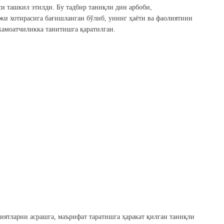
и ташкил этилди. Бу тадбир таниқли дин арбоби,
и хотирасига бағишланган бўлиб, унинг ҳаёти ва фаолиятини
жамоатчиликка танитишга қаратилган.
ятларни асрашга, маърифат таратишга ҳаракат қилган таниқли