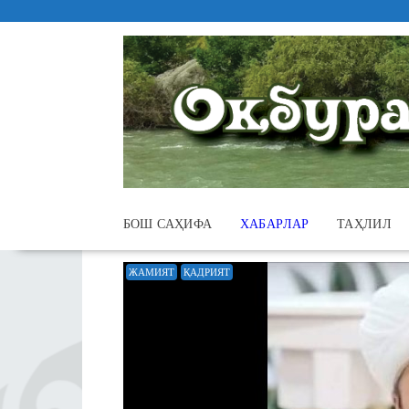
Skip
to
content
БОШ САҲИФА
ХАБАРЛАР
ТАҲЛИЛ
ЖАМИЯТ
ҚАДРИЯТ