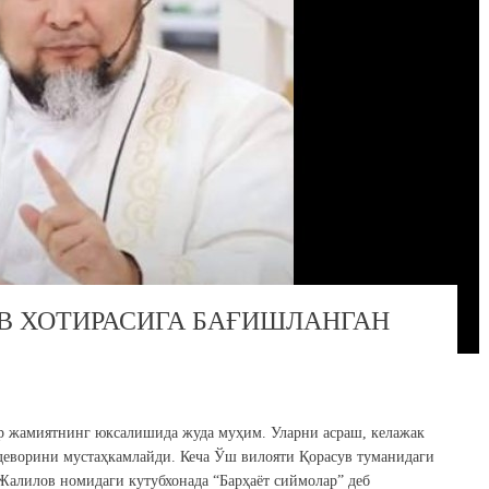
В ХОТИРАСИГА БАҒИШЛАНГАН
р жамиятнинг юксалишида жуда муҳим. Уларни асраш, келажак
деворини мустаҳкамлайди. Кеча Ўш вилояти Қорасув туманидаги
алилов номидаги кутубхонада “Барҳаёт сиймолар” деб