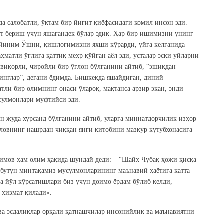
 салобатли, ўктам бир йигит қиёфасидаги комил инсон эди.
т бериш учун яшагандек бўлар эдик. Ҳар бир ишимизни унинг
йиним Ўшни, қишлоғимизни яхши кўрарди, уйга келганида
ҳматли ўғлига қаттиқ меҳр қўйган аёл эди, усталар эски уйларни
 виқорли, чиройли бир ўғлон бўлганини айтиб, “эшикдан
инглар”, дегани ёдимда. Бишкекда яшайдиган, диний
атли бир олимнинг онаси ўлароқ, мақтанса арзир экан, энди
сулмонлари муфтийси эди.
 жуда хурсанд бўлганини айтиб, уларга миннатдорчилик изҳор
ловнинг нашрдан чиққан янги китобини мазкур кутубхонасига
мов ҳам олим ҳақида шундай деди: – “Шайх Чубақ ҳожи қисқа
 бутун минтақамиз мусулмонларининг маънавий ҳаётига катта
а йўл кўрсатишлари биз учун доимо ёрдам бўлиб келди,
 хизмат қилади».
ва эсдаликлар орқали қатнашчилар инсонийлик ва маънавиятни