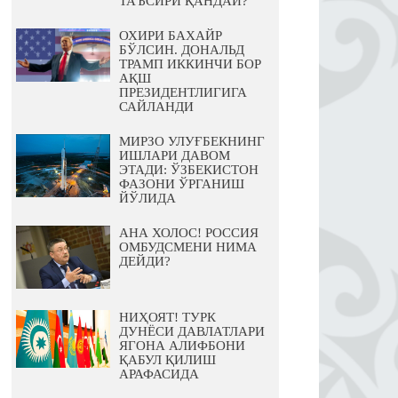
ТАЪСИРИ ҚАНДАЙ?
ОХИРИ БАХАЙР
БЎЛСИН. ДОНАЛЬД
ТРАМП ИККИНЧИ БОР
АҚШ
ПРЕЗИДЕНТЛИГИГА
САЙЛАНДИ
МИРЗО УЛУҒБЕКНИНГ
ИШЛАРИ ДАВОМ
ЭТАДИ: ЎЗБЕКИСТОН
ФАЗОНИ ЎРГАНИШ
ЙЎЛИДА
АНА ХОЛОС! РОССИЯ
ОМБУДСМЕНИ НИМА
ДЕЙДИ?
НИҲОЯТ! ТУРК
ДУНЁСИ ДАВЛАТЛАРИ
ЯГОНА АЛИФБОНИ
ҚАБУЛ ҚИЛИШ
АРАФАСИДА