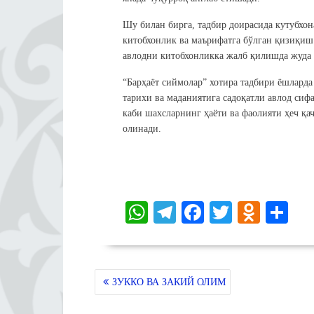
Шу билан бирга, тадбир доирасида кутубхо
китобхонлик ва маърифатга бўлган қизиқиш 
авлодни китобхонликка жалб қилишда жуда
“Барҳаёт сиймолар” хотира тадбири ёшлард
тарихи ва маданиятига садоқатли авлод си
каби шахсларнинг ҳаёти ва фаолияти ҳеч қа
олинади.
W
Te
Fa
T
O
S
ha
le
ce
wi
dn
ha
ts
gr
bo
tte
ok
re
A
a
ok
r
la
POST
ЗУККО ВА ЗАКИЙ ОЛИМ
MENYUSI
pp
m
ss