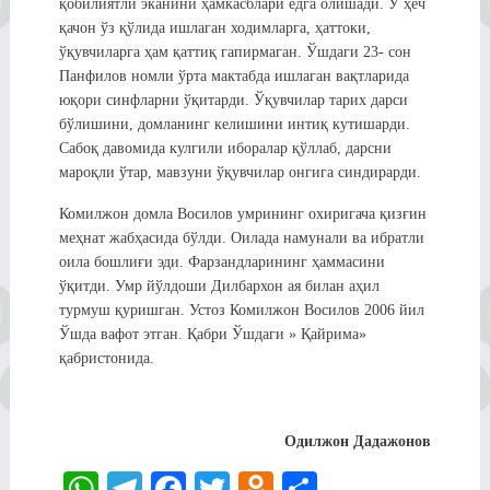
қобилиятли эканини ҳамкасблари ёдга олишади. У ҳеч
қачон ўз қўлида ишлаган ходимларга, ҳаттоки,
ўқувчиларга ҳам қаттиқ гапирмаган. Ўшдаги 23- сон
Панфилов номли ўрта мактабда ишлаган вақтларида
юқори синфларни ўқитарди. Ўқувчилар тарих дарси
бўлишини, домланинг келишини интиқ кутишарди.
Сабоқ давомида кулгили иборалар қўллаб, дарсни
мароқли ўтар, мавзуни ўқувчилар онгига синдирарди.
Комилжон домла Восилов умрининг охиригача қизғин
меҳнат жабҳасида бўлди. Оилада намунали ва ибратли
оила бошлиғи эди. Фарзандларининг ҳаммасини
ўқитди. Умр йўлдоши Дилбархон ая билан аҳил
турмуш қуришган. Устоз Комилжон Восилов 2006 йил
Ўшда вафот этган. Қабри Ўшдаги » Қайрима»
қабристонида.
Одилжон Дадажонов
W
Te
Fa
T
O
S