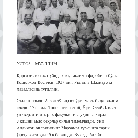
УСТОЗ – МУАЛЛИМ.
Қирғизистон жанубида халқ таълими фидойиси бўлган
Комилжон Восилов. 1937 йил Ўшнинг Шаҳидтепа
маҳалласида туғилган.
Сталин номли 2- сон тўлиқсиз ўрта мактабида таълим
олади. 17 ёшида Тошкентга кетиб, Ўрта Осиё Давлат
университети тарих факультетига ўқишга киради.
Ўқишни аъло баҳолар билан тамомлайди. Уни
Андижон вилоятининг Марҳамат туманига тарих
ўқитувчиси қилиб юборишди. Бу ерда бир йил