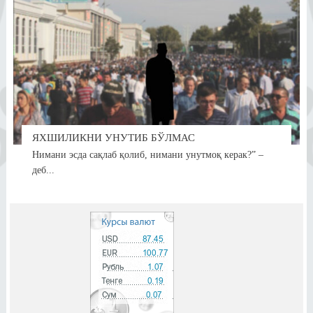
ЯХШИЛИКНИ УНУТИБ БЎЛМАС
Нимани эсда сақлаб қолиб, нимани унутмоқ керак?” –
деб...