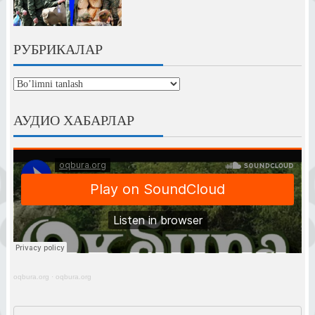
РУБРИКАЛАР
рубрикалар
АУДИО ХАБАРЛАР
oqbura.org
·
oqbura.org