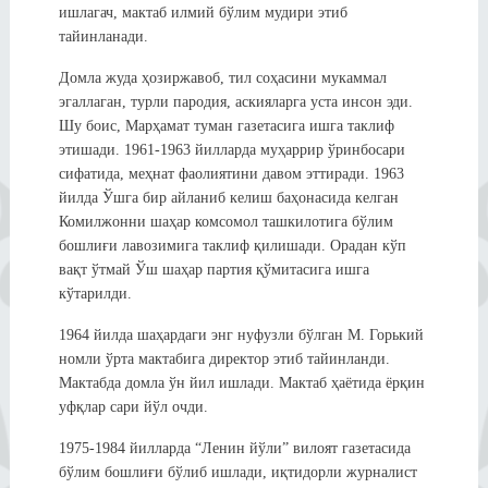
ишлагач, мактаб илмий бўлим мудири этиб
тайинланади.
Домла жуда ҳозиржавоб, тил соҳасини мукаммал
эгаллаган, турли пародия, аскияларга уста инсон эди.
Шу боис, Марҳамат туман газетасига ишга таклиф
этишади. 1961-1963 йилларда муҳаррир ўринбосари
сифатида, меҳнат фаолиятини давом эттиради. 1963
йилда Ўшга бир айланиб келиш баҳонасида келган
Комилжонни шаҳар комсомол ташкилотига бўлим
бошлиғи лавозимига таклиф қилишади. Орадан кўп
вақт ўтмай Ўш шаҳар партия қўмитасига ишга
кўтарилди.
1964 йилда шаҳардаги энг нуфузли бўлган М. Горький
номли ўрта мактабига директор этиб тайинланди.
Мактабда домла ўн йил ишлади. Мактаб ҳаётида ёрқин
уфқлар сари йўл очди.
1975-1984 йилларда “Ленин йўли” вилоят газетасида
бўлим бошлиғи бўлиб ишлади, иқтидорли журналист