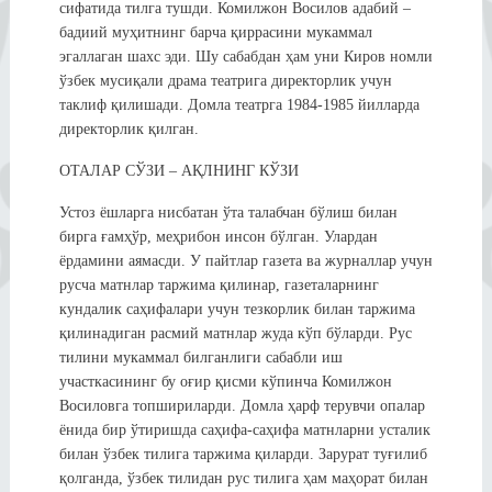
сифатида тилга тушди. Комилжон Восилов адабий –
бадиий муҳитнинг барча қиррасини мукаммал
эгаллаган шахс эди. Шу сабабдан ҳам уни Киров номли
ўзбек мусиқали драма театрига директорлик учун
таклиф қилишади. Домла театрга 1984-1985 йилларда
директорлик қилган.
ОТАЛАР СЎЗИ – АҚЛНИНГ КЎЗИ
Устоз ёшларга нисбатан ўта талабчан бўлиш билан
бирга ғамҳўр, меҳрибон инсон бўлган. Улардан
ёрдамини аямасди. У пайтлар газета ва журналлар учун
русча матнлар таржима қилинар, газеталарнинг
кундалик саҳифалари учун тезкорлик билан таржима
қилинадиган расмий матнлар жуда кўп бўларди. Рус
тилини мукаммал билганлиги сабабли иш
участкасининг бу оғир қисми кўпинча Комилжон
Восиловга топшириларди. Домла ҳарф терувчи опалар
ёнида бир ўтиришда саҳифа-саҳифа матнларни усталик
билан ўзбек тилига таржима қиларди. Зарурат туғилиб
қолганда, ўзбек тилидан рус тилига ҳам маҳорат билан