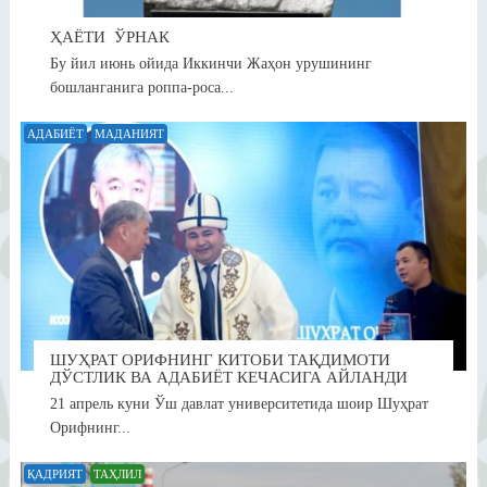
ҲАЁТИ ЎРНАК
Бу йил июнь ойида Иккинчи Жаҳон урушининг
бошланганига роппа-роса...
АДАБИЁТ
МАДАНИЯТ
ШУҲРАТ ОРИФНИНГ КИТОБИ ТАҚДИМОТИ
ДЎСТЛИК ВА АДАБИЁТ КЕЧАСИГА АЙЛАНДИ
21 апрель куни Ўш давлат университетида шоир Шуҳрат
Орифнинг...
ҚАДРИЯТ
ТАҲЛИЛ