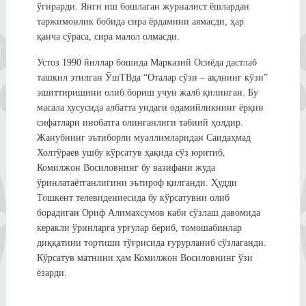
ўгирарди. Янги иш бошлаган журналист ёшлардан
таржимонлик бобида сира ёрдамини аямасди, ҳар
қанча сўраса, сира малол олмасди.
Устоз 1990 йиллар бошида Марказий Осиёда дастлаб
ташкил этилган ЎшТВда “Оталар сўзи – ақлнинг кўзи”
эшиттиришини олиб бориш учун жалб қилинган. Бу
масала хусусида албатта ундаги одамийликнинг ёрқин
сифатлари инобатга олинганлиги табиий ҳолдир.
Жанубнинг эътиборли муаллимларидан Саидаҳмад
Холтўраев ушбу кўрсатув ҳақида сўз юритиб,
Комилжон Восиловнинг бу вазифани жуда
ўринлатаётганлигини эътироф қилганди. Ҳудди
Тошкент телевидениесида бу кўрсатувни олиб
борадиган Ориф Алимахсумов каби сўзлаш давомида
керакли ўринларга урғулар бериб, томошабинлар
диққатини тортиши тўғрисида ғурурланиб сўзлаганди.
Кўрсатув матнини ҳам Комилжон Восиловнинг ўзи
ёзарди.