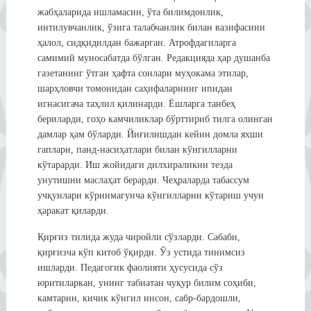
жабҳаларида ишламасин, ўта билимдонлик,
интилувчанлик, ўзига талабчанлик билан вазифасини
ҳалол, сидқидилдан бажарган. Атрофдагиларга
самимий муносабатда бўлган. Редакцияда ҳар душанба
газетанинг ўтган ҳафта сонлари муҳокама этилар,
шарҳловчи томонидан саҳифаларнинг ипидан
игнасигача таҳлил қилинарди. Ёшларга танбеҳ
бериларди, гоҳо камчиликлар бўрттириб тилга олинган
дамлар ҳам бўларди. Йиғилишдан кейин домла яхши
гаплари, панд-насиҳатлари билан кўнгилларни
кўтарарди. Иш жойидаги дилхираликни тезда
унутишни маслаҳат берарди. Чеҳраларда табассум
учқунлари кўринмагунча кўнгилларни кўтариш учун
ҳаракат қиларди.
Қирғиз тилида жуда чиройли сўзларди. Сабаби,
қирғизча кўп китоб ўқирди. Ўз устида тинимсиз
ишларди. Педагогик фаолияти ҳусусида сўз
юритиларкан, унинг табиатан чуқур билим соҳиби,
камтарин, кичик кўнгил инсон, сабр-бардошли,