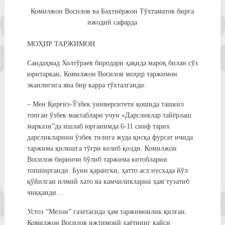
Комилжон Восилов ва Бахтиёржон Тўхтаматов бирга
ижодий сафарда
МОҲИР ТАРЖИМОН
Саидаҳмад Холтўраев биродари ҳақида мароқ билан сўз
юритаркан, Комилжон Восилов моҳир таржимон
эканлигига яна бир карра тўхталганди:
– Мен Қирғиз-Ўзбек университети қошида ташкил
топган ўзбек мактаблари учун «Дарсликлар тайёрлаш
маркази”да ишлаб юрганимда 6-11 синф тарих
дарсликларини ўзбек тилига жуда қисқа фурсат ичида
таржима қилишга тўғри келиб қолди. Комилжон
Восилов биринчи бўлиб таржима китобларни
топширганди. Буни қарангки, ҳатто асл нусхада йўл
қўйилган илмий хато ва камчиликларни ҳам тузатиб
чиққанди…
Устоз “Мезон” газетасида ҳам таржимонлик қилган.
Комилжон Восилов ижтимоий ҳаётнинг қайси