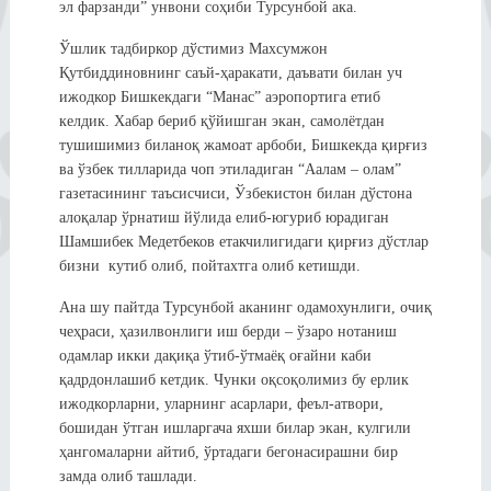
эл фарзанди” унвони соҳиби Турсунбой ака.
Ўшлик тадбиркор дўстимиз Махсумжон
Қутбиддиновнинг саъй-ҳаракати, даъвати билан уч
ижодкор Бишкекдаги “Манас” аэропортига етиб
келдик. Хабар бериб қўйишган экан, самолётдан
тушишимиз биланоқ жамоат арбоби, Бишкекда қирғиз
ва ўзбек тилларида чоп этиладиган “Аалам – олам”
газетасининг таъсисчиси, Ўзбекистон билан дўстона
алоқалар ўрнатиш йўлида елиб-югуриб юрадиган
Шамшибек Медетбеков етакчилигидаги қирғиз дўстлар
бизни кутиб олиб, пойтахтга олиб кетишди.
Ана шу пайтда Турсунбой аканинг одамохунлиги, очиқ
чеҳраси, ҳазилвонлиги иш берди – ўзаро нотаниш
одамлар икки дақиқа ўтиб-ўтмаёқ оғайни каби
қадрдонлашиб кетдик. Чунки оқсоқолимиз бу ерлик
ижодкорларни, уларнинг асарлари, феъл-атвори,
бошидан ўтган ишларгача яхши билар экан, кулгили
ҳангомаларни айтиб, ўртадаги бегонасирашни бир
замда олиб ташлади.