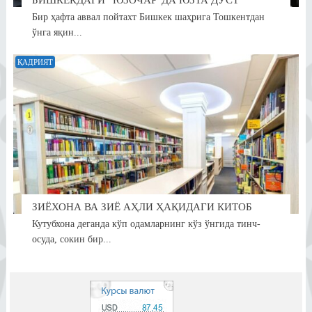
Бир ҳафта аввал пойтахт Бишкек шаҳрига Тошкентдан
ўнга яқин...
ҚАДРИЯТ
ЗИЁХОНА ВА ЗИЁ АҲЛИ ҲАҚИДАГИ КИТОБ
Кутубхона деганда кўп одамларнинг кўз ўнгида тинч-
осуда, сокин бир...