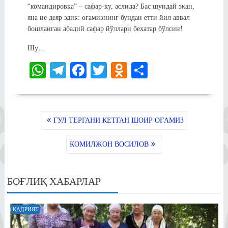
“командировка” – сафар-ку, аслида? Бас шундай экан,
яна не деяр эдик: оғамизнинг бундан етти йил аввал
бошланган абадий сафар йўллари бехатар бўлсин!
Шу…
W
Te
Fa
T
O
S
ha
le
ce
wi
dn
ha
ts
gr
bo
tte
ok
re
A
a
ok
r
la
POST
ГУЛ ТЕРГАНИ КЕТГАН ШОИР ОҒАМИЗ
MENYUSI
pp
m
ss
КОМИЛЖОН ВОСИЛОВ
ni
ki
БОҒЛИҚ ХАБАРЛАР
ҚАДРИЯТ