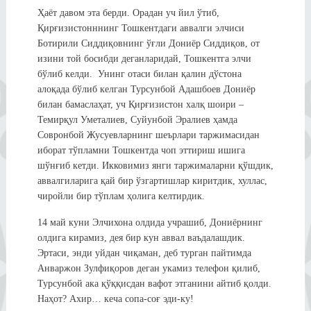
Ҳаёт давом эта берди. Орадан уч йил ўтиб,
Қирғизистонннинг Тошкентдаги аввалги элчиси
Ботирили Сиддиқовнинг ўғли Дониёр Сиддиқов, от
изини той босибди деганларидай, Тошкентга элчи
бўлиб келди. Унинг отаси билан қалин дўстона
алоқада бўлиб келган Турсунбой Адашбоев Дониёр
билан бамаслаҳат, уч Қирғизистон халқ шоири –
Темирқул Уметалиев, Суйунбой Эралиев ҳамда
Совронбой Жусуевларнинг шеърлари таржимасидан
иборат тўпламни Тошкентда чоп эттириш ишига
шўнғиб кетди. Икковимиз янги таржималарни қўшдик,
аввалгиларига қай бир ўзгартишлар киритдик, хуллас,
чиройли бир тўплам ҳолига келтирдик.
14 май куни Элчихона олдида учрашиб, Дониёрнинг
олдига кирамиз, дея бир кун аввал ваъдалашдик.
Эртаси, энди уйдан чиқаман, деб турган пайтимда
Анваржон Зулфиқоров деган укамиз телефон қилиб,
Турсунбой ака қўққисдан вафот этганини айтиб қолди.
Наҳот? Ахир… кеча сопа-соғ эди-ку!