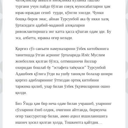
чатоқликлар аввалги иноқликка кўланка ташлаб
тургани учун пайдо бўлган совуқ муносабатларни ҳам
юрак-юракдан сезиб турди, кўнгли эзилди. Чунки
бошқа биров эмас, айнан Турсунбой ака бу икки халқ
ўртасидаги адабий-маданий алоқаларни
ривожлантиришга энг катта ҳасса қўшган одам эди. Бу
эса, албатта, юракка оғир келади.
Қирғиз сўз санъати намуналарини ўзбек китобхонига
танитишда ўтган асрнинг ўрталарида Илёс Муслим
жонбозлик қилган бўлса, олтмишинчи йиллар
охиридан бошлаб бу “эстафета таёқчаси” Турсунбой
Адашбоев қўлига ўтди ва ушбу таниқли болалар шоири
қирғиз адибларининг ўттиздан ортиқ китобини
таржима қилиб, улар билан ўзбек ўқувчиларини ошно
қилди.
Биз Ўшда ҳам бир неча одам билан учрашиб, уларнинг
сўзларини ёзиб олдик, очиғини айтганда, бирмунча
оғир таассуротлар билан, аммо аҳвол яхшиланишига
ишонч ҳосил қилган ҳолда, Тошкентга қайтдик…