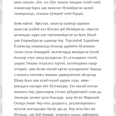
икки хонали, сўнг эса тўрт хонали хонадон сотиб олиб,
пошшолар борса ҳам хижолат бўлмайдиган қилиб
таъмирлатди, отасини кўчириб олиб борди).
Буям майли. Афсуски, хокисор (камтар одам)ни
хокистар (куйиб кул бўлган) деб ўйлайдиган, оёқости
қилишдан зарра ҳам тортинмайдиган ва буни ўйлаб
ҳам ўтирмайдиган одамлар бор. Турсунбой Адашбоев
Ёзувчилар уюшмасида болалар адабиёти бўлимини
туппа-тузук бошқариб, вилоятларда яшайдиган ўнлаб
болалар учун ижод қиладиган сўз усталарини топиб,
уларни Уюшма теграсига тортиб, китобларини нашр
эттириб, завқ билан ишлаб юрган кунларининг бирида
у кишига пенсияга чиқиши даркорлигини айтдилар.
Шоир буни ҳам кулиб-кулиб қарши олди, аммо
режадаги ишлари кўп бўлганидан, ўзи ишлаб келган
хонасига бир уринганроқ столни қўйдиртириб олди-да,
текиндан хизмат қила бошлади: ахир бутун Марказий
Осиёда унинг бир оғиз далдасига, руҳлантиришига
муҳтож шогирдлари бисёр эди-да. Бир неча йил шу
йўсинда, сир бой бермай, ҳечкимга ҳасрат дафтарини