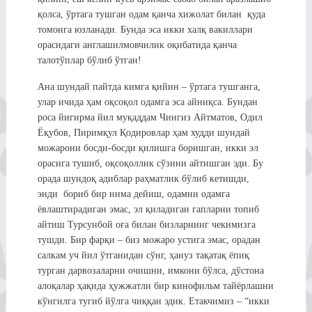
қолса, ўртага тушган одам қанча хижолат билан қуда
томонга юзланади. Бунда эса икки халқ вакиллари
орасидаги англашилмовчилик оқибатида қанча
талотўплар бўлиб ўтган!
Ана шундай пайтда кимга қийин – ўртага тушганга,
улар ичида ҳам оқсоқол одамга эса айниқса. Бундан
роса йигирма йил муқаддам Чингиз Айтматов, Одил
Ёқубов, Пиримқул Қодировлар ҳам худди шундай
можарони босди-босди қилишга боришган, икки эл
орасига тушиб, оқсоқоллик сўзини айтишган эди. Бу
орада шундоқ адиблар раҳматлик бўлиб кетишди,
энди бориб бир нима дейиш, одамни одамга
ёвлаштирадиган эмас, эл қиладиган гапларни топиб
айтиш Турсунбой оға билан бизларнинг чекимизга
тушди. Бир фарқи – биз можаро устига эмас, орадан
салкам уч йил ўтганидан сўнг, ҳануз тақатақ ёпиқ
турган дарвозаларни очишни, имкони бўлса, дўстона
алоқалар ҳақида ҳужжатли бир кинофильм тайёрлашни
кўнгилга тугиб йўлга чиққан эдик. Етакчимиз – “икки