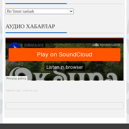
рубрикалар
АУДИО ХАБАРЛАР
oqbura.org
·
oqbura.org