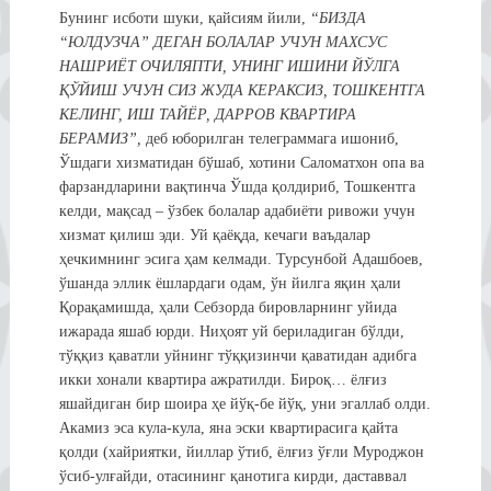
Бунинг исботи шуки, қайсиям йили,
“БИЗДА
“ЮЛДУЗЧА” ДЕГАН БОЛАЛАР УЧУН МАХСУС
НАШРИЁТ ОЧИЛЯПТИ, УНИНГ ИШИНИ ЙЎЛГА
ҚЎЙИШ УЧУН СИЗ ЖУДА КЕРАКСИЗ, ТОШКЕНТГА
КЕЛИНГ, ИШ ТАЙЁР, ДАРРОВ КВАРТИРА
БЕРАМИЗ”,
деб юборилган телеграммага ишониб,
Ўшдаги хизматидан бўшаб, хотини Саломатхон опа ва
фарзандларини вақтинча Ўшда қолдириб, Тошкентга
келди, мақсад – ўзбек болалар адабиёти ривожи учун
хизмат қилиш эди. Уй қаёқда, кечаги ваъдалар
ҳечкимнинг эсига ҳам келмади. Турсунбой Адашбоев,
ўшанда эллик ёшлардаги одам, ўн йилга яқин ҳали
Қорақамишда, ҳали Себзорда бировларнинг уйида
ижарада яшаб юрди. Ниҳоят уй бериладиган бўлди,
тўққиз қаватли уйнинг тўққизинчи қаватидан адибга
икки хонали квартира ажратилди. Бироқ… ёлғиз
яшайдиган бир шоира ҳе йўқ-бе йўқ, уни эгаллаб олди.
Акамиз эса кула-кула, яна эски квартирасига қайта
қолди (хайриятки, йиллар ўтиб, ёлғиз ўғли Муроджон
ўсиб-улғайди, отасининг қанотига кирди, даставвал