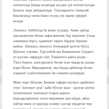
чоғингизда бошқа шлангдан муздек сув отилиб келади.
Буниси энди дийдиратади. Тишларингиз такирлай
бошлаганда тағин бояги иссиқ сув оқими уфуриб
келади.
Эҳтимол, тиббиётда бу яхши усулдир. Аммо ҳаётда
хурсандчилик билан хафагарчилик бир вақтнинг ўзида
алмашина берса, одамнинг юраги бардош бериши
қийин. Айниқса, ёшингиз ўтинқираб қолган бўлса.
Шунинг учунми, Турсунбой ака Бишкекнинг ўзидаги
уч кунлик сафардан сўнг Тошкентга қайта қолди –
Ўшга бориш, жангарилиги билан ном чиқарган шаҳар
мэри Мэлис Мирзақматов, яна бошқа арбоблар билан
учрашиб суҳбатлашишни биз икковга қолдирди.
Мана энди ўйласам, Бишкек сафари оқсоқол адибимиз
учун “контраст душ” каби бўлган экан – қилган шунча
хизматининг натижаси ўлароқ қирғиз
биродарларининг иззат-икромини ҳам кўрди, айни
пайтда икки эл орасида ғаламус каслар чиқарган чир-