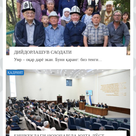
ДИЙДОРЛАШУВ САОДАТИ
Умр – оқар дарё экан. Буни қаранг: биз тенги...
ҚАДРИЯТ
БИШКЕКДАГИ “ЮЗОЧАР”ДА ЮЗТА ДЎСТ