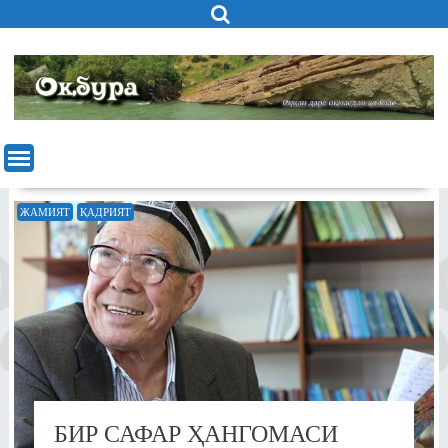
Skip
to
content
ЖАМИЯТ
ҚАДРИЯТ
БИР САФАР ҲАНГОМАСИ