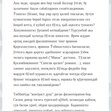
Ана энди, орадан яна бир талай йиллар ўтгач, бу
ҳолатнинг баъзи сабабларини сезаётгандекман.
Ўзингиз ўйланг, бир умр орзу қилиб тиклаган, бутун
кучингизни бериб барпо этган иморатингизни сел
йиқиб кетса, ё куйиб кул бўлса, қай аҳволга тушасиз?
Хонумонингиз ўртаниб кетмайдими? Турсунбой ака
ана шундай ҳолатда бўлган шекилли. Ярим асрдан
ортиқ ижодий фаолиятининг тенг ярмини
Қирғизистонга, ярмини Ўзбекистонга бағишлаган,
ўттизга яқин қирғиз адибининг асарларини ўзбек
тилига таржима қилиб (“Манас” достони, Тўлаган
Қосимбековнинг “Синган қилич” романи…), икки
элнинг аҳиллиги, иноқлиги йўлида фидойи бир
мардум бўлиб курашса-ю, қартайган чоғида кўргани
бунинг тескариси бўлиб чиқса, юракка бу қўрғошиндай
зил-замбил юк ташламайдими?
Тиббиётда “контраст душ” деган физиотерапия бор.
Сизни девор тагига турғизиб қўйиб, шлангдан қайноқ
сув билан уриб, обдон қиздиришади. Баданингиз
ловуллаб, терингиз куйиб, дод дейишга келган