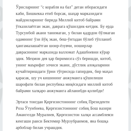
Ўрисларнинг “с корабля на бал” деган иборасидаги
каби, Бишкекка етиб борсак, шаҳар марказидаги
майдонларнинг бирида Миллий китоб байрами
ўтказилаётган экан, даврага қўшилдик-кетдик. Бу ерда
Турсунбой акани танимаган, у билан қадрдон бўлмаган
одамнинг ўзи йўқ экан, беш-ўнтадан бўлиб тўпланиб
ҳангамалашаётган шоир-ёзувчи, ноширлар
даврасининг марказида валломат Адашбоевни кўрар
эдик. Меҳмон дея ҳар биримизга сўз беришди, китоб,
унинг маърифат элчиси экани, дўстлик алоқаларини
кучайтиришдаги ўрни тўғрисида гапирдик, бир маҳал
қарасак, шу уч кишининг анжуманга қўшилиши
шарофати билан респубика миқёсидаги миллий китоб
байрами халқаро анжуманга айланибди-қолибди!
Эртаси тонгдан Қирғизистоннинг собиқ Президенти
Роза Ўтунбоева, Қирғизистоннинг собиқ Бош вазири
Амангелди Муралиев, Қирғизистон халқи ассамблеяси
кенгаши раиси Бектемир Мурзубраимов, яна бошқа
арбоблар билан учрашдик.