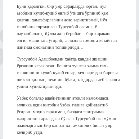
Буни қарангки, бир умр сафарларда юрган, йўл
азобини кулиб-кулиб енгиб ўтишга ўрганиб ҳам
қолган, ҳамсафарларини асло зериктирмай, йўл
танобини тортадиган Турсунбой оғамиз, ё
наузанбиллоҳ, йўлда жон берибди – бир киракаш
енгил машинага ўтириб, элчихона томонга кетаётган
пайтида омонатини топширибди…
Турсунбой Адашбоевдан ҳаётда қандай яшашни
ўрганиш керак экан. Бошига тушган ҳамма ғам-
ташвишини кулиб-кулиб енгар, ҳеч нарсадан бировга
шикоят қилмас, неки иш бўлса, тақдирдан деб яшашга
ўзини кўниктирган эди.
Ўзбек болалар адабиётининг атоқли намояндаси,
элликка яқин китобни ўзбек тилига қойиллатиб
ўгирган моҳир таржимон, биздаги эпиграмма
жанрининг саркардаси бўлган Турсунбой оға мўмин
одамларга хос бир қаноат ва тамкинлик билан умр
кечириб ўтди.