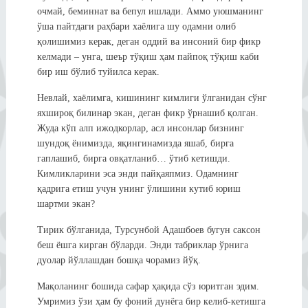
очмай, беминнат ва бепул ишлади. Аммо уюшманинг
ўша пайтдаги раҳбари хаёлига шу одамни олиб
қолишимиз керак, деган оддий ва инсоний бир фикр
келмади – унга, шеър тўқиш ҳам пайпоқ тўқиш каби
бир иш бўлиб туйилса керак.
Невлай, хаёлимга, кишининг кимлиги ўлганидан сўнг
яхшироқ билинар экан, деган фикр ўрнашиб қолган.
Жуда кўп алп ижодкорлар, асл инсонлар бизнинг
шундоқ ёнимизда, яқингинамизда яшаб, бирга
гаплашиб, бирга овқатланиб… ўтиб кетишди.
Кимликларини эса энди пайқаяпмиз. Одамнинг
қадрига етиш учун унинг ўлишини кутиб юриш
шартми экан?
Тирик бўлганида, Турсунбой Адашбоев бугун саксон
беш ёшга кирган бўларди. Энди табриклар ўрнига
дуолар йўллашдан бошқа чорамиз йўқ.
Мақоланинг бошида сафар ҳақида сўз юритган эдим.
Умримиз ўзи ҳам бу фоний дунёга бир келиб-кетишга