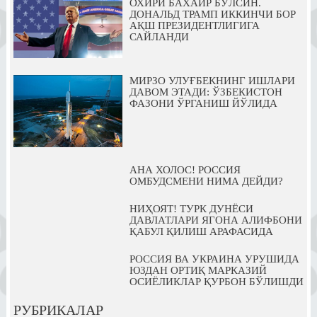
ОХИРИ БАХАЙР БЎЛСИН.
ДОНАЛЬД ТРАМП ИККИНЧИ БОР
АҚШ ПРЕЗИДЕНТЛИГИГА
САЙЛАНДИ
МИРЗО УЛУҒБЕКНИНГ ИШЛАРИ
ДАВОМ ЭТАДИ: ЎЗБЕКИСТОН
ФАЗОНИ ЎРГАНИШ ЙЎЛИДА
АНА ХОЛОС! РОССИЯ
ОМБУДСМЕНИ НИМА ДЕЙДИ?
НИҲОЯТ! ТУРК ДУНЁСИ
ДАВЛАТЛАРИ ЯГОНА АЛИФБОНИ
ҚАБУЛ ҚИЛИШ АРАФАСИДА
РОССИЯ ВА УКРАИНА УРУШИДА
ЮЗДАН ОРТИҚ МАРКАЗИЙ
ОСИЁЛИКЛАР ҚУРБОН БЎЛИШДИ
РУБРИКАЛАР