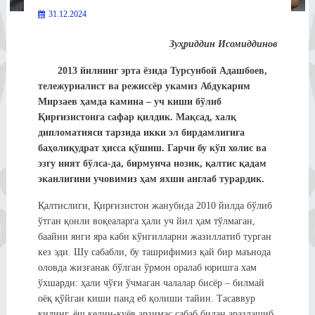
31.12.2024
Зуҳриддин Исомиддинов
2013 йилнинг эрта ёзида Турсунбой Адашбоев,
тележурналист ва режиссёр укамиз Абдукарим
Мирзаев ҳамда камина – уч киши бўлиб
Қирғизистонга сафар қилдик. Мақсад, халқ
дипломатияси тарзида икки эл бирдамлигига
баҳолиқудрат ҳисса қўшиш. Гарчи бу кўп холис ва
эзгу ният бўлса-да, бирмунча нозик, қалтис қадам
эканлигини учовимиз ҳам яхши англаб турардик.
Қалтислиги, Қирғизистон жанубида 2010 йилда бўлиб
ўтган қонли воқеаларга ҳали уч йил ҳам тўлмаган,
баайни янги яра каби кўнгилларни жазиллатиб турган
кез эди. Шу сабабли, бу ташрифимиз қай бир маънода
оловда жизғанак бўлган ўрмон оралаб юришга хам
ўхшарди: ҳали чўғи ўчмаган чалалар бисёр – билмай
оёқ қўйган киши панд еб қолиши тайин. Тасаввур
қилинг, ёш келин-куёв арзимас сабаб билан аразлашиб