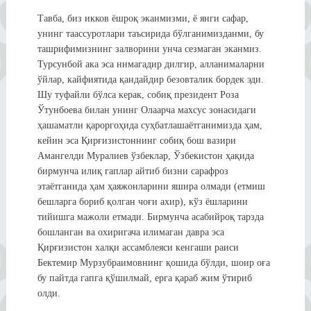
Тавба, биз икков ёшроқ эканмизми, ё янги сафар,
унинг таассуротлари таъсирида бўлганимизданми, бу
ташрифимизнинг залворини унча сезмаган эканмиз.
Турсунбой ака эса нимагадир дилгир, алланималарни
ўйлар, кайфиятида қандайдир безовталик бордек эди.
Шу туфайли бўлса керак, собиқ президент Роза
Ўтунбоева билан унинг Олаарча махсус зонасидаги
ҳашаматли қароргоҳида суҳбатлашаётганимизда ҳам,
кейин эса Қирғизистоннинг собиқ бош вазири
Амангелди Муралиев ўзбеклар, Ўзбекистон ҳақида
бирмунча илиқ гаплар айтиб бизни сарафроз
этаётганида ҳам ҳаяжонларини яшира олмади (етмиш
бешларга бориб қолган чоғи ахир), кўз ёшларини
тийишга мажоли етмади. Бирмунча асабийроқ тарзда
бошланган ва охиригача илимаган давра эса
Қирғизистон халқи ассамблеяси кенгаши раиси
Бектемир Мурзубраимовнинг қошида бўлди, шоир оға
бу пайтда гапга қўшилмай, ерга қараб жим ўтириб
олди.