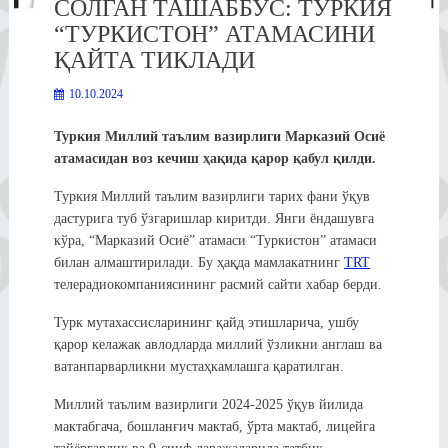
СОЛГАН ТАШАББУС: ТУРКИЯ
“ТУРКИСТОН” АТАМАСИНИ
ҚАЙТА ТИКЛАДИ
10.10.2024
Туркия Миллий таълим вазирлиги Марказий Осиё
атамасидан воз кечиш ҳақида қарор қабул қилди.
Туркия Миллий таълим вазирлиги тарих фани ўқув
дастурига туб ўзгаришлар киритди. Янги ёндашувга
кўра, “Марказий Осиё” атамаси “Туркистон” атамаси
билан алмаштирилади. Бу ҳақда мамлакатнинг
TRT
телерадиокомпаниясининг расмий сайти хабар берди.
Турк мутахассисларининг қайд этишларича, ушбу
қарор келажак авлодларда миллий ўзликни англаш ва
ватанпарварликни мустаҳкамлашга қаратилган.
Миллий таълим вазирлиги 2024-2025 ўқув йилида
мактабгача, бошланғич мактаб, ўрта мактаб, лицейга