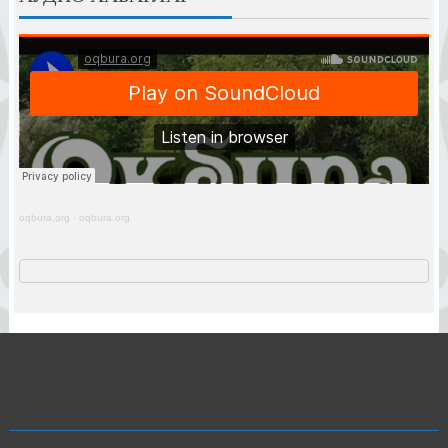
oqbura.org
·
oqbura.org