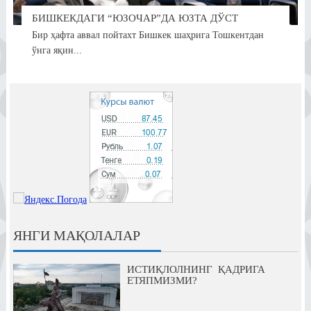
БИШКЕКДАГИ “ЮЗОЧАР”ДА ЮЗТА ДЎСТ
Бир ҳафта аввал пойтахт Бишкек шаҳрига Тошкентдан
ўнга яқин...
ЯНГИ МАҚОЛАЛАР
ИСТИҚЛОЛНИНГ ҚАДРИГА
ЕТЯПМИЗМИ?