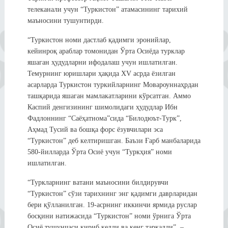
телеканали учун “Туркистон” атамасининг тарихий
маъносини тушунтирди.
“Туркистон номи дастлаб қадимги эронийлар,
кейинроқ араблар томонидан Ўрта Осиёда турклар
яшаган ҳудудларни ифодалаш учун ишлатилган.
Темурнинг юришлари ҳақида XV асрда ёзилган
асарларда Туркистон туркийларнинг Мовароуннаҳрдан
ташқарида яшаган мамлакатларини кўрсатган. Аммо
Каспий денгизининг шимолидаги ҳудудлар Ибн
Фадлоннинг “Саёҳатнома”сида “Билодюът-Турк”,
Аҳмад Тусий ва бошқа форс ёзувчилари эса
“Туркистон” деб келтиришган. Баъзи Ғарб манбаларида
580-йилларда Ўрта Осиё учун “Туркҳия” номи
ишлатилган.
“Туркларнинг ватани маъносини билдирувчи
“Туркистон” сўзи тарихнинг энг қадимги даврларидан
бери қўлланилган. 19-асрнинг иккинчи ярмида руслар
босқини натижасида “Туркистон” номи ўрнига Ўрта
Осиё тушунчаси кириб келди ва кенг тарқалди”, –