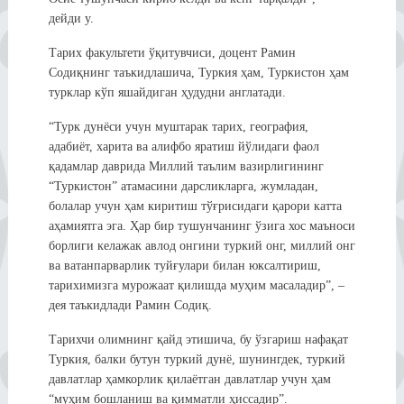
дейди у.
Тарих факультети ўқитувчиси, доцент Рамин
Содиқнинг таъкидлашича, Туркия ҳам, Туркистон ҳам
турклар кўп яшайдиган ҳудудни англатади.
“Турк дунёси учун муштарак тарих, география,
адабиёт, харита ва алифбо яратиш йўлидаги фаол
қадамлар даврида Миллий таълим вазирлигининг
“Туркистон” атамасини дарсликларга, жумладан,
болалар учун ҳам киритиш тўғрисидаги қарори катта
аҳамиятга эга. Ҳар бир тушунчанинг ўзига хос маъноси
борлиги келажак авлод онгини туркий онг, миллий онг
ва ватанпарварлик туйғулари билан юксалтириш,
тарихимизга мурожаат қилишда муҳим масаладир”, –
дея таъкидлади Рамин Содиқ.
Тарихчи олимнинг қайд этишича, бу ўзгариш нафақат
Туркия, балки бутун туркий дунё, шунингдек, туркий
давлатлар ҳамкорлик қилаётган давлатлар учун ҳам
“муҳим бошланиш ва қимматли ҳиссадир”.