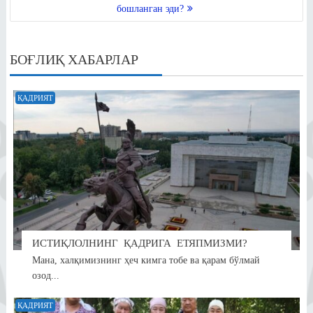
ki
бошланган эди?
БОҒЛИҚ ХАБАРЛАР
ҚАДРИЯТ
ИСТИҚЛОЛНИНГ ҚАДРИГА ЕТЯПМИЗМИ?
Мана, халқимизнинг ҳеч кимга тобе ва қарам бўлмай
озод...
ҚАДРИЯТ