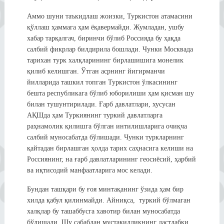
Аммо шуни таъкидлаш жоизки, Туркистон атамасини
қўллаш ҳаммага ҳам ёқавермайди. Жумладан, ушбу
хабар тарқалгач, биринчи бўлиб Россияда бу ҳақда
салбий фикрлар билдирила бошлади. Чунки Москвада
тарихан турк халқларининг бирлашишига монелик
қилиб келишган. Ўтган асрнинг йигирманчи
йилларида ташкил топган Туркистон ўлкасининг
бешта республикага бўлиб юборилиши ҳам қисман шу
билан тушунтирилади. Ғарб давлатлари, хусусан
АҚШда ҳам Туркиянинг туркий давлатларга
раҳнамолик қилишга бўлган интилишларига очиқча
салбий муносабатда бўлишади. Чунки туркларнинг
қайтадан бирлашган ҳолда тарих саҳнасига келиши на
Россиянинг, на ғарб давлатларининг геосиёсий, ҳарбий
ва иқтисодий манфаатларига мос келади.
Бундан ташқари бу ғоя минтақанинг ўзида ҳам бир
хилда қабул қилинмайди. Айниқса, туркий бўлмаган
халқлар бу ташаббусга хавотир билан муносабатда
бўлишади. Шу сабабдан мустақилликнинг дастлабки