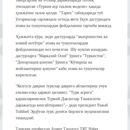
тайёргарлик ва 9-синф даражаларида татбиқ
этиладиган «Туркия аср таълим модели» ҳақида
ҳужжатни эълон қилди. “Тарих” сабоқларида туб
ўзгаришлар сарлавҳаси остида янги ўқув дастуридаги
атама ва тушунчалардан фойдаланиш тартиби мавжуд.
Ҳужжатга кўра, энди дастурларда “анахронистик ва
илмий нотўғри” атама ва тушунчалардан
фойдаланишдан воз кечилган. Шу нуқтаи назардан,
дастурларга “Марказий Осиё” ўрнига “Туркистон”,
“Депортация қонуни” ўрнига “Кўчириш ва
жойлаштириш қонуни” каби атама ва тушунчалар
киритилган.
“Келгуси даврни турклар даврига айлантириш учун
елкама-елка ҳаракат қиламиз, “Турк асрига”
қарашларимизни Туркий Давлатлар Ташкилоти
даражасида кенгайтирамиз”,- деди президент Ражаб
Тоййиб Эрдўғон турк дунёси бирлиги муҳимлигини
таъкидлаб.
Тарихчи профессор Аҳмет Ташагил TRT Haber