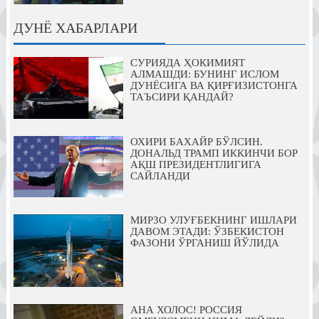
ДУНЁ ХАБАРЛАРИ
СУРИЯДА ҲОКИМИЯТ
АЛМАШДИ: БУНИНГ ИСЛОМ
ДУНЁСИГА ВА ҚИРҒИЗИСТОНГА
ТАЪСИРИ ҚАНДАЙ?
ОХИРИ БАХАЙР БЎЛСИН.
ДОНАЛЬД ТРАМП ИККИНЧИ БОР
АҚШ ПРЕЗИДЕНТЛИГИГА
САЙЛАНДИ
МИРЗО УЛУҒБЕКНИНГ ИШЛАРИ
ДАВОМ ЭТАДИ: ЎЗБЕКИСТОН
ФАЗОНИ ЎРГАНИШ ЙЎЛИДА
АНА ХОЛОС! РОССИЯ