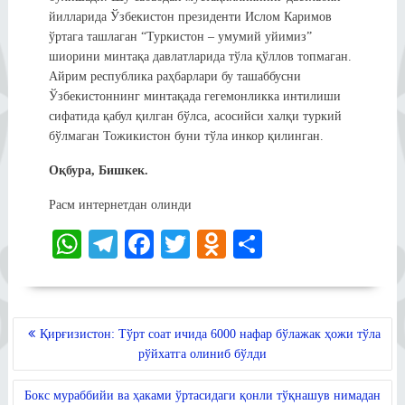
йилларида Ўзбекистон президенти Ислом Каримов
ўртага ташлаган “Туркистон – умумий уйимиз”
шиорини минтақа давлатларида тўла қўллов топмаган.
Айрим республика раҳбарлари бу ташаббусни
Ўзбекистоннинг минтақада гегемонликка интилиши
сифатида қабул қилган бўлса, асосийси халқи туркий
бўлмаган Тожикистон буни тўла инкор қилинган.
Оқбура, Бишкек.
Расм интернетдан олинди
W
Te
Fa
T
O
S
ha
le
ce
wi
dn
ha
ts
gr
bo
tte
ok
re
A
a
ok
r
la
POST
Қирғизистон: Тўрт соат ичида 6000 нафар бўлажак ҳожи тўла
MENYUSI
pp
m
ss
рўйхатга олиниб бўлди
ni
Бокс мураббийи ва ҳаками ўртасидаги қонли тўқнашув нимадан