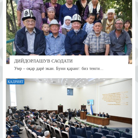
ДИЙДОРЛАШУВ САОДАТИ
Умр – оқар дарё экан. Буни қаранг: биз тенги...
ҚАДРИЯТ