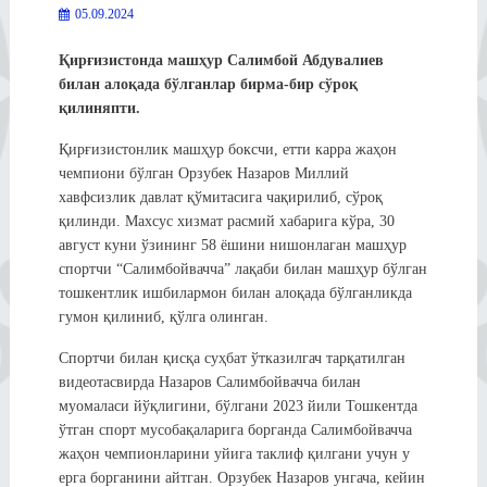
05.09.2024
Қирғизистонда машҳур Салимбой Абдувалиев
билан алоқада бўлганлар бирма-бир сўроқ
қилиняпти.
Қирғизистонлик машҳур боксчи, етти карра жаҳон
чемпиони бўлган Орзубек Назаров Миллий
хавфсизлик давлат қўмитасига чақирилиб, сўроқ
қилинди. Махсус хизмат расмий хабарига кўра, 30
август куни ўзининг 58 ёшини нишонлаган машҳур
спортчи “Салимбойвачча” лақаби билан машҳур бўлган
тошкентлик ишбилармон билан алоқада бўлганликда
гумон қилиниб, қўлга олинган.
Спортчи билан қисқа суҳбат ўтказилгач тарқатилган
видеотасвирда Назаров Салимбойвачча билан
муомаласи йўқлигини, бўлгани 2023 йили Тошкентда
ўтган спорт мусобақаларига борганда Салимбойвачча
жаҳон чемпионларини уйига таклиф қилгани учун у
ерга борганини айтган. Орзубек Назаров унгача, кейин