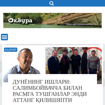
Skip
to
content
ҚАДРИЯТ
ДУНЁНИНГ ИШЛАРИ:
САЛИМБОЙВАЧЧА БИЛАН
РАСМГА ТУШГАНЛАР ЭНДИ
АТТАНГ ҚИЛИШЯПТИ