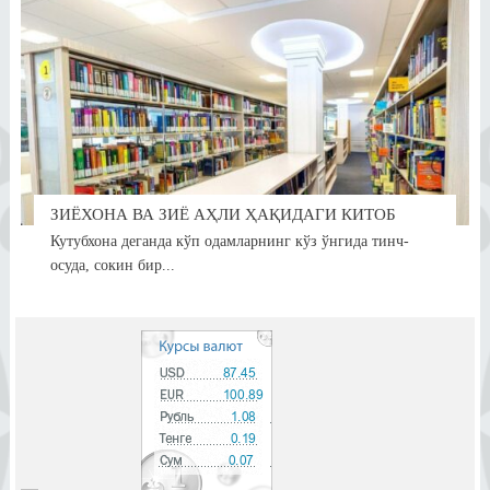
ЗИЁХОНА ВА ЗИЁ АҲЛИ ҲАҚИДАГИ КИТОБ
Кутубхона деганда кўп одамларнинг кўз ўнгида тинч-
осуда, сокин бир...