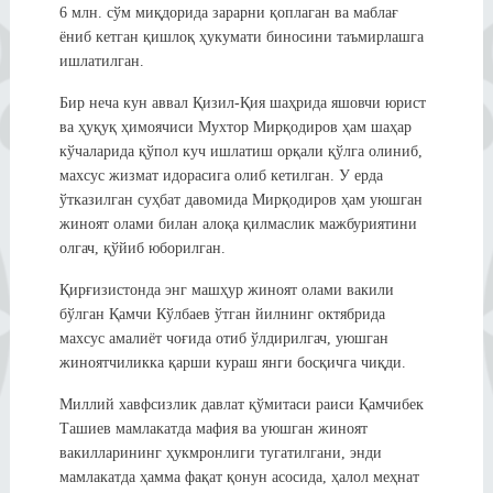
6 млн. сўм миқдорида зарарни қоплаган ва маблағ
ёниб кетган қишлоқ ҳукумати биносини таъмирлашга
ишлатилган.
Бир неча кун аввал Қизил-Қия шаҳрида яшовчи юрист
ва ҳуқуқ ҳимоячиси Мухтор Мирқодиров ҳам шаҳар
кўчаларида қўпол куч ишлатиш орқали қўлга олиниб,
махсус жизмат идорасига олиб кетилган. У ерда
ўтказилган суҳбат давомида Мирқодиров ҳам уюшган
жиноят олами билан алоқа қилмаслик мажбуриятини
олгач, қўйиб юборилган.
Қирғизистонда энг машҳур жиноят олами вакили
бўлган Қамчи Кўлбаев ўтган йилнинг октябрида
махсус амалиёт чоғида отиб ўлдирилгач, уюшган
жиноятчиликка қарши кураш янги босқичга чиқди.
Миллий хавфсизлик давлат қўмитаси раиси Қамчибек
Ташиев мамлакатда мафия ва уюшган жиноят
вакилларининг ҳукмронлиги тугатилгани, энди
мамлакатда ҳамма фақат қонун асосида, ҳалол меҳнат