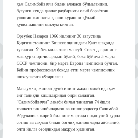
ҳам Салимбойвачча билан алоқаси бўлмаганини,
бугунги кунда давлат раҳбарияти олиб бораётган
уюшган жиноятга қарши курашни қўллаб-
қувватлашини маълум қилган.
Орзубек Назаров 1966 йилнинг 30 августида
Қирғизистоннинг Бишкек яқинидаги Қант шаҳрида
туғилган. Ўзбек миллатига мансуб. Совет даврининг
машҳур спортчиларидан бўлиб, бокс бўйича 3 марта
СССР чемпиони, бир марта Европа чемпиони бўлган.
Кейин профессионал боксда етти марта чемпионлик
шохсупасига кўтарилган.
Маълумки, жиноят дунёсининг жаҳон миқёсида ҳам
энг таниқли кишиларидан бири саналган,
“Салимбойвачча” лақаби билан танилган 74 ёшли
тошкентлик ишбилармон ва кинопродюсер Салимбой
Абдувалиев жорий йилнинг мартида ноқонуний қурол
сотиш ва сақлаш билан боғлиқ жиноятларда айбланиб,
олти йилга озодликдан маҳрум қилинган.