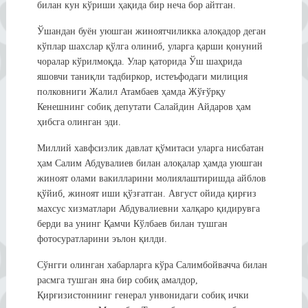
билан кун кўриши ҳақида бир неча бор айтган.
Ўшандан буён уюшган жиноятчиликка алоқадор деган
кўплар шахслар қўлга олиниб, уларга қарши қонуний
чоралар кўрилмоқда. Улар қаторида Ўш шаҳрида
яшовчи таниқли тадбиркор, истеъфодаги милиция
полковниги Жалил Атамбаев ҳамда Жўғўрқу
Кенешнинг собиқ депутати Салайдин Айдаров ҳам
ҳибсга олинган эди.
Миллий хавфсизлик давлат қўмитаси уларга нисбатан
ҳам Салим Абдувалиев билан алоқалар ҳамда уюшган
жиноят олами вакилларини молиялаштиришда айблов
қўйиб, жиноят иши қўзғатган. Август ойида қирғиз
махсус хизматлари Абдувалиевни халқаро қидирувга
берди ва унинг Қамчи Кўлбаев билан тушган
фотосуратларини эълон қилди.
Сўнгги олинган хабарларга кўра Салимбойвачча билан
расмга тушган яна бир собиқ амалдор,
Қирғизистоннинг генерал унвонидаги собиқ ички