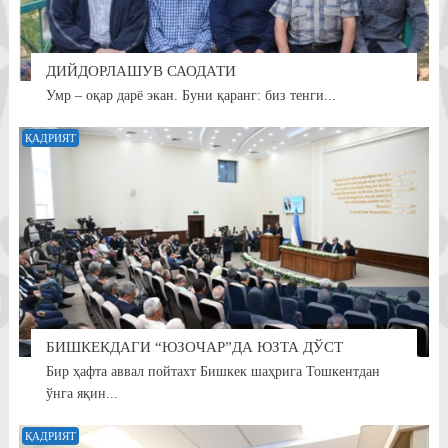
ДИЙДОРЛАШУВ САОДАТИ
Умр – оқар дарё экан. Буни қаранг: биз тенги...
ҚАДРИЯТ
БИШКЕКДАГИ “ЮЗОЧАР”ДА ЮЗТА ДЎСТ
Бир ҳафта аввал пойтахт Бишкек шаҳрига Тошкентдан
ўнга яқин...
ҚАДРИЯТ