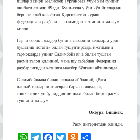
ишлар вазири Мелисбек Турғанбаев учун ҳам бунинг
оқибати аянчли бўлди. Куни-кеча у ўзи кўп йиллардан
бери эгаллаб келаётган Қирғизистон кураш
федерацияси раҳбари лавозимидан кетганини маълум
қилди.
Гарчи собиқ амалдор бунинг сабабини «ёшларга ўрин
бўшатиш истаги» билан тушунтирсада, ижтимоий
тармоқларда унинг Салимбойвачча билан тушган
расми эълон қилиниб, мана шу сабабдан Федерация
раҳбарлигидан кетишга мажбур бўлгани айтилмоқда.
Салимбойвачча билан алоқада айбланиб, қўлга
олинаётганларнинг деярли барчаси аввалроқ
тошкентлик ушбу зиддиятли шахс билан бирга расмга
тушгани маълум.
Оқбура, Бишкек.
Расм интернетдан олинди.
W
Te
Fa
T
O
S