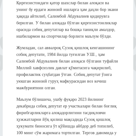
Қирғизистондаги қатор шахслар билан алоқаси ва
унинг бу ердаги жиноий ишларга ҳам даҳли бор экани
ҳақида айтилиб, Салимбой Абдувалиев қидирувга
берилган. У билан алоқада бўлган қирғизистонликлар
орасида собиқ депутатлар ва бошқа таниқли амалдор,
ишбилармон ва спортчилар борлиги маълум бўлди.
Жумладан, сал аввалроқ Сузоқ қишлоқ кенгашининг
собиқ депутати, 1984 йилда туғилган У.Ш., ҳам
Салимбой Абдувалиев билан алоқаси бўлгани туфайли
Миллий хавфсизлик давлат қўмитасига чақирилиб,
профилактик суҳбатдан ўтган. Собиқ депутат ўзига
уюшган жиноий гуруҳ мафкурасидан воз кечиш
мажбуриятини олган.
Маълум бўлишича, ушбу фуқаро 2023 йилнинг
декабрида собиқ депутат ер участкалари билан боғлиқ
фирибгарликларга алоқадорлигини тасдиқловчи
ҳужжатларни йўқ қилиш мақсадида Сузоқ қишлоқ
ҳукумати биносига ўт қўйишда айбдор деб топилиб,
100 минг сўм жаримага тортилган. Тергов давомида у