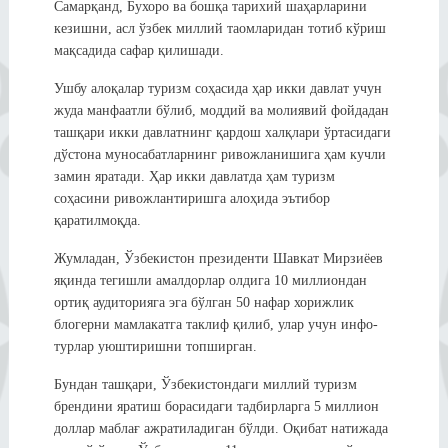
Самарқанд, Бухоро ва бошқа тарихий шаҳарларини
кезишни, асл ўзбек миллий таомларидан тотиб кўриш
мақсадида сафар қилишади.
Ушбу алоқалар туризм соҳасида ҳар икки давлат учун
жуда манфаатли бўлиб, моддий ва молиявий фойдадан
ташқари икки давлатнинг қардош халқлари ўртасидаги
дўстона муносабатларнинг ривожланишига ҳам кучли
замин яратади. Ҳар икки давлатда ҳам туризм
соҳасини ривожлантиришга алоҳида эътибор
қаратилмоқда.
Жумладан, Ўзбекистон президенти Шавкат Мирзиёев
яқинда тегишли амалдорлар олдига 10 миллиондан
ортиқ аудиторияга эга бўлган 50 нафар хорижлик
блогерни мамлакатга таклиф қилиб, улар учун инфо-
турлар уюштиришни топширган.
Бундан ташқари, Ўзбекистондаги миллий туризм
брендини яратиш борасидаги тадбирларга 5 миллион
доллар маблағ ажратиладиган бўлди. Оқибат натижада