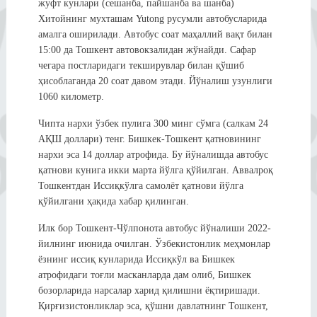
жуфт кунлари (сешанба, пайшанба ва шанба)
Хитойнинг мухташам Yutong русумли автобусларида
амалга оширилади. Автобус соат маҳаллий вақт билан
15:00 да Тошкент автовокзалидан жўнайди. Сафар
чегара постларидаги текширувлар билан қўшиб
ҳисоблаганда 20 соат давом этади. Йўналиш узунлиги
1060 километр.
Чипта нархи ўзбек пулига 300 минг сўмга (салкам 24
АҚШ доллари) тенг. Бишкек-Тошкент қатновининг
нархи эса 14 доллар атрофида. Бу йўналишда автобус
қатнови кунига икки марта йўлга қўйилган. Аввалроқ
Тошкентдан Иссиқкўлга самолёт қатнови йўлга
қўйилгани ҳақида хабар қилинган.
Илк бор Тошкент-Чўлпонота автобус йўналиши 2022-
йилнинг июнида очилган. Ўзбекистонлик меҳмонлар
ёзнинг иссиқ кунларида Иссиқкўл ва Бишкек
атрофидаги тоғли масканларда дам олиб, Бишкек
бозорларида нарсалар харид қилишни ёқтиришади.
Қирғизистонликлар эса, қўшни давлатнинг Тошкент,