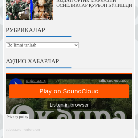
ЮЗДАН ОРТИҚ МАРКАЗИЙ
ОСИЁЛИКЛАР ҚУРБОН БЎЛИШДИ
РУБРИКАЛАР
рубрикалар
АУДИО ХАБАРЛАР
oqbura.org
·
oqbura.org