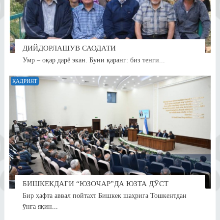
ДИЙДОРЛАШУВ САОДАТИ
Умр – оқар дарё экан. Буни қаранг: биз тенги...
ҚАДРИЯТ
БИШКЕКДАГИ “ЮЗОЧАР”ДА ЮЗТА ДЎСТ
Бир ҳафта аввал пойтахт Бишкек шаҳрига Тошкентдан
ўнга яқин...