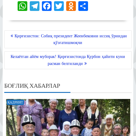
W
Te
Fa
T
O
S
ha
le
ce
wi
dn
ha
ts
gr
bo
tte
ok
re
A
a
ok
r
la
POST
Қирғизистон: Собиқ президент Жеенбековни иссиқ ўрнидан
MENYUSI
pp
m
ss
қўзғатишмоқчи
ni
Келаётган айём муборак! Қирғизистонда Қурбон ҳайити куни
ki
расман белгиланди
БОҒЛИҚ ХАБАРЛАР
ҚАДРИЯТ