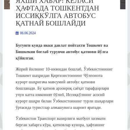
ЯХШИ ХАБАР! КЕЛАСИ
ҲАФТАДА ТОШКЕНТДАН
ИССИҚКЎЛГА АВТОБУС
ҚАТНАЙ БОШЛАЙДИ
06.06.2024
Бугунги кунда икки давлат пойтахти Тошкент ва
Бишкекни боғлаб турувчи автобус қатнови йўлга
қўйилган.
Жорий йилнинг 10-июнидан бошлаб, Ўзбекистоннинг
Тошкент шаҳридан Қирғизистоннинг Чўлпонота
курорт шаҳригача мавсумий автобус қатнови
бошланади. Бу қатнов арзонроқ саёҳат тарафдорлари
учун катта имконият бўлиб, Иссиқкўлнинг асосий
курорт шаҳри билан Ўзбекистоннинг турли шаҳарлари
ўртасида туристлар алмашувига шароит яратади.
Ўзбекистон Транспорт вазирлиги матбуот хизмати
берган хабарга кўра, қатновлар кунора, ҳафтанинг