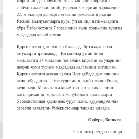
жорий йилда Ўзбекистонга 11 миллион хорижий
сайёҳни жалб қилиниб, улардан келадиган даромадни
2,5 миллиард долларга етказиш режалаштирилган.
Расмий маълумотларга кўра, ўтган йил натижаларига
кўра Ўзбекистонга 7 миллионга яқин хорижлик туризм
мақсадида келиб кетган.
Қирғизистон ҳам охирги йилларда бу соҳада катта
ютуқларга эришмоқда. Расмийлар ўтган йили
мамлакатга 14 миллион чет эллик киргани ва уларнинг
деярли ярми туризм мақсадида келганини айтишган.
Қирғизистонга асосан сўлим Иссиқкўлда дам олишни
яхши кўрадиган ва тоғ туризми ишқибозлари кўпроқ
келишади. Мамлакатга келаётган чет элликларнинг
катта қисмини, мамлакат жанубидаги вилоятларга
Ўзбекистондан қариндош-уруғчилик, қуда-андачилик
сабабли келаётган ўзбекистонлар ташкил қилади.
Оқбура, Бишкек.
Расм интернетдан олинди