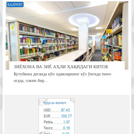
ҚАДРИЯТ
ЗИЁХОНА ВА ЗИЁ АҲЛИ ҲАҚИДАГИ КИТОБ
Кутубхона деганда кўп одамларнинг кўз ўнгида тинч-
осуда, сокин бир...