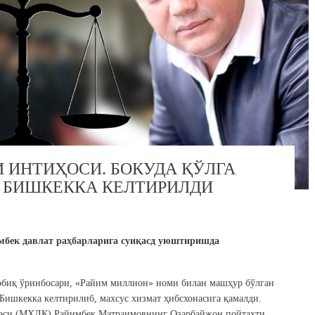
 ИНТИҲОСИ. БОКУДА ҚЎЛГА
 БИШКЕККА КЕЛТИРИЛДИ
мбек давлат раҳбарларига суиқасд уюштиришда
обиқ ўринбосари, «Райим миллион» номи билан машҳур бўлган
Бишкекка келтирилиб, махсус хизмат ҳибсхонасига қамалди.
таси (МХДҚ) Райимбек Матраимовнинг Озарбайжон пойтахти