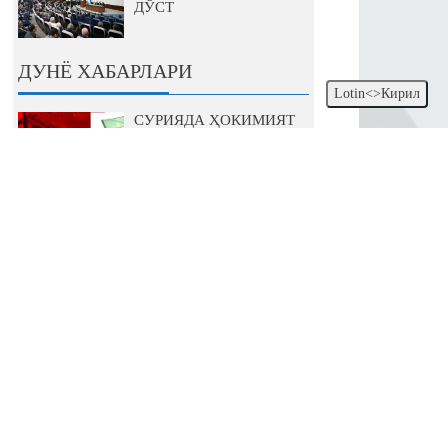
ДЎСТ
ДУНЁ ХАБАРЛАРИ
Lotin<>Кирил
СУРИЯДА ҲОКИМИЯТ
АЛМАШДИ: БУНИНГ
ИСЛОМ ДУНЁСИГА ВА
ҚИРҒИЗИСТОНГА
ТАЪСИРИ ҚАНДАЙ?
ОХИРИ БАХАЙР
БЎЛСИН. ДОНАЛЬД
ТРАМП ИККИНЧИ БОР
АҚШ
ПРЕЗИДЕНТЛИГИГА
САЙЛАНДИ
МИРЗО УЛУҒБЕКНИНГ
ИШЛАРИ ДАВОМ
ЭТАДИ: ЎЗБЕКИСТОН
ФАЗОНИ ЎРГАНИШ
ЙЎЛИДА
АНА ХОЛОС! РОССИЯ