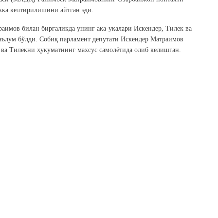
кка келтирилишини айтган эди.
раимов билан биргаликда унинг ака-укалари Искендер, Тилек ва
ълум бўлди. Собиқ парламент депутати Искендер Матраимов
 ва Тилекни ҳукуматнинг махсус самолётида олиб келишган.