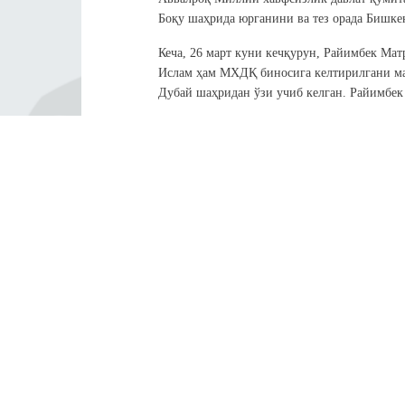
Боқу шаҳрида юрганини ва тез орада Бишке
Кеча, 26 март куни кечқурун, Райимбек Мат
Ислам ҳам МХДҚ биносига келтирилгани ма
Дубай шаҳридан ўзи учиб келган. Райимбек