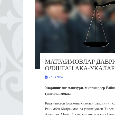
МАТРАИМОВЛАР ДАВРИ
ОЛИНГАН АКА-УКАЛАР
27.03.2024
Уларнинг энг машҳури, миллиардер Райи
гумонланмоқда.
Қирғизистон Божхона хизмати раисининг с
Райимбек Матраимов ва унинг укаси Тилек 
Аввалроқ Миллий хавфсизлик давлат қўми