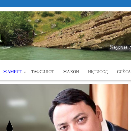
ЖАМИЯТ
ТАФСИЛОТ
ЖАҲОН
ИҚТИСОД
СИЁСА