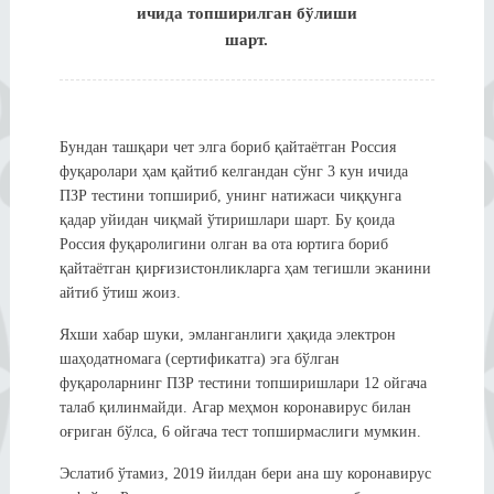
ичида топширилган бўлиши
шарт.
Бундан ташқари чет элга бориб қайтаётган Россия
фуқаролари ҳам қайтиб келгандан сўнг 3 кун ичида
ПЗР тестини топшириб, унинг натижаси чиққунга
қадар уйидан чиқмай ўтиришлари шарт. Бу қоида
Россия фуқаролигини олган ва ота юртига бориб
қайтаётган қирғизистонликларга ҳам тегишли эканини
айтиб ўтиш жоиз.
Яхши хабар шуки, эмланганлиги ҳақида электрон
шаҳодатномага (сертификатга) эга бўлган
фуқароларнинг ПЗР тестини топширишлари 12 ойгача
талаб қилинмайди. Агар меҳмон коронавирус билан
оғриган бўлса, 6 ойгача тест топширмаслиги мумкин.
Эслатиб ўтамиз, 2019 йилдан бери ана шу коронавирус