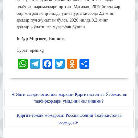
олаётган даромадлари ортган. Масалан, 2019 йилда ҳар
бир мигрант бир йилда уйига ўрта ҳисобда 2,2 минг
доллар пул жўнатган бўлса, 2020 йилда 3,2 минг
доллар жўнатишга муваффақ бўлган.
Бобур Мирзоев, Бишкек
Сурат: open.kg
W
Te
Fa
T
O
S
ha
le
ce
wi
dn
ha
ts
gr
bo
tte
ok
re
A
a
ok
r
la
POST
Янги савдо-логистика маркази Қирғизистон ва Ўзбекистон
MENYUSI
pp
m
ss
тадбиркорлари умидини оқлайдими?
ni
Қирғиз-тожик можароси: Россия Эсенни Тожикистонга
ki
бермади