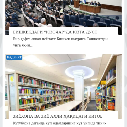
БИШКЕКДАГИ “ЮЗОЧАР”ДА ЮЗТА ДЎСТ
Бир ҳафта аввал пойтахт Бишкек шаҳрига Тошкентдан
ўнга яқин...
ҚАДРИЯТ
ЗИЁХОНА ВА ЗИЁ АҲЛИ ҲАҚИДАГИ КИТОБ
Кутубхона деганда кўп одамларнинг кўз ўнгида тинч-