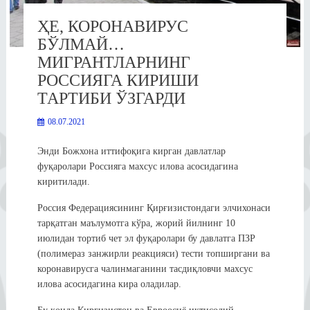
ҲЕ, КОРОНАВИРУС
БЎЛМАЙ…
МИГРАНТЛАРНИНГ
РОССИЯГА КИРИШИ
ТАРТИБИ ЎЗГАРДИ
08.07.2021
Энди Божхона иттифоқига кирган давлатлар
фуқаролари Россияга махсус илова асосидагина
киритилади.
Россия Федерациясининг Қирғизистондаги элчихонаси
тарқатган маълумотга кўра, жорий йилнинг 10
июлидан тортиб чет эл фуқаролари бу давлатга ПЗР
(полимераз занжирли реакцияси) тести топширгани ва
коронавирусга чалинмаганини тасдиқловчи махсус
илова асосидагина кира оладилар.