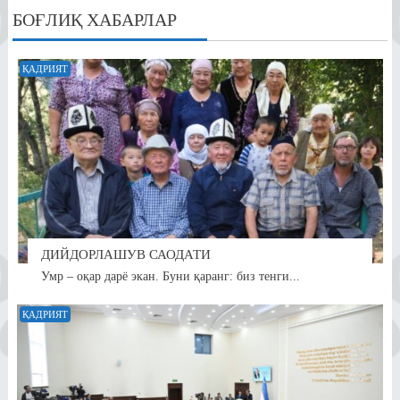
БОҒЛИҚ ХАБАРЛАР
ҚАДРИЯТ
ДИЙДОРЛАШУВ САОДАТИ
Умр – оқар дарё экан. Буни қаранг: биз тенги...
ҚАДРИЯТ