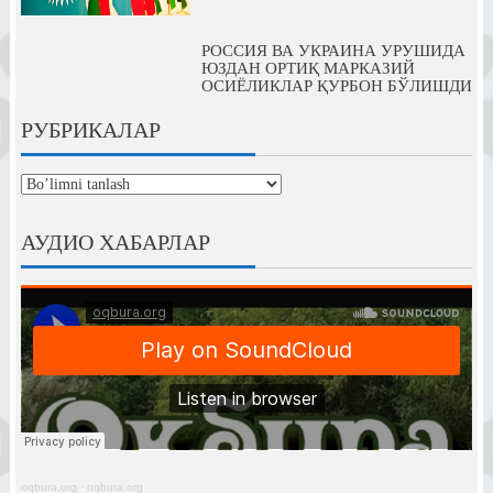
РОССИЯ ВА УКРАИНА УРУШИДА
ЮЗДАН ОРТИҚ МАРКАЗИЙ
ОСИЁЛИКЛАР ҚУРБОН БЎЛИШДИ
РУБРИКАЛАР
рубрикалар
АУДИО ХАБАРЛАР
oqbura.org
·
oqbura.org