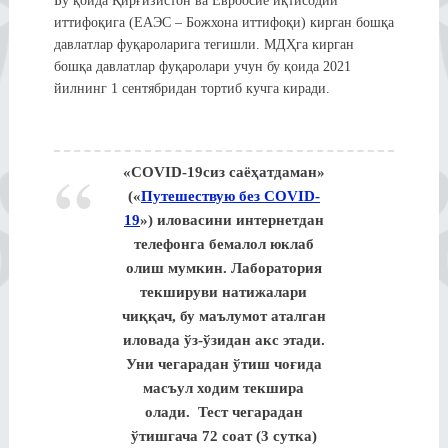
Бу қоида Қирғизистон ва Евроосиё иқтисодий
иттифоқига (ЕАЭС – Божхона иттифоқи) кирган бошқа
давлатлар фуқароларига тегишли. МДҲга кирган
бошқа давлатлар фуқаролари учун бу қоида 2021
йилнинг 1 сентябридан тортиб кучга киради.
«COVID-19сиз саёҳатдаман»
(«
Путешествую без COVID-
19
») иловасини интернетдан
телефонга бемалол юклаб
олиш мумкин. Лаборатория
текшируви натижалари
чиққач, бу маълумот аталган
иловада ўз-ўзидан акс этади.
Уни чегарадан ўтиш чоғида
масъул ходим текшира
олади. Тест чегарадан
ўтишгача 72 соат (3 сутка)