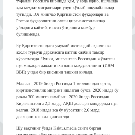
туфайли Россияга киришда ҳам, у ерда юриб, ишлашда
ҳам меҳнат мигрантлари учун кўплаб ноқулайликлар
туғилди. Юз минглаб Қирғизистон фуқаролари ва
Россия фуқаролигини олган қирғизистонликлар
уйларига қайтиб, ишсиз ўтиришга мажбур
бўлишмоқда.
Бу Қирғизистондаги умумий иқтисодий аҳволга ва
аҳоли турмуш даражасига қаттиқ салбий таъсир
кўрсатмоқда. Чунки, мигрантлар Россиядан жўнатган
пул миқдори давлат ички ялпи маҳсулотининг (ИЯМ –
ВВП) учдан бир қисмини ташкил қилади.
Масалан, 2019 йилда Россияда 1 миллиондан ортиқ
қирғизистонлик мигрант ишлаган бўлса, 2020 йилда бу
рақам 300 мингга камайган. 2020 йилда Россиядан
Қирғизистонга 2,3 млрд. АҚШ доллари миқдорида пул
келган, 2018 йилда эса бу кўрсаткич 2,6 млрд.
долларни ташкил қилган эди.
Шу вақтнинг ўзида Kaktus.media сайти берган
маълумотга кўра қирғизистонликларнинг Россияда