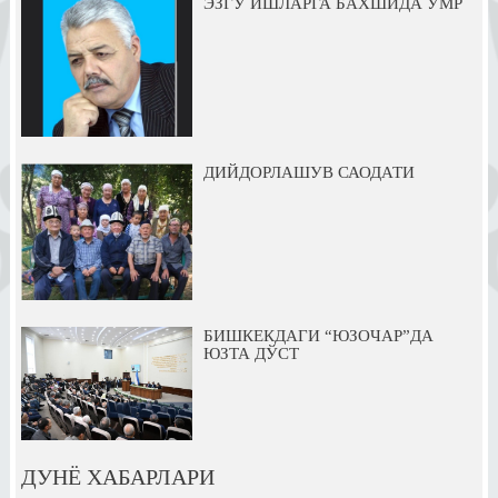
ЭЗГУ ИШЛАРГА БАХШИДА УМР
ДИЙДОРЛАШУВ САОДАТИ
БИШКЕКДАГИ “ЮЗОЧАР”ДА
ЮЗТА ДЎСТ
ДУНЁ ХАБАРЛАРИ