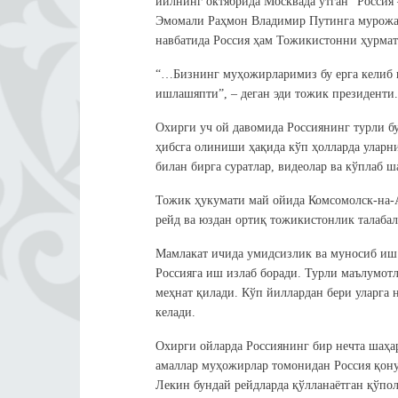
йилнинг октябрида Москвада ўтган “Россия
Эмомали Раҳмон Владимир Путинга мурожаа
навбатида Россия ҳам Тожикистонни ҳурмат
“…Бизнинг муҳожирларимиз бу ерга келиб и
ишлашяпти”, – деган эди тожик президенти.
Охирги уч ой давомида Россиянинг турли 
ҳибсга олиниши ҳақида кўп ҳолларда уларн
билан бирга суратлар, видеолар ва кўплаб 
Тожик ҳукумати май ойида Комсомолск-на-А
рейд ва юздан ортиқ тожикистонлик талаба
Мамлакат ичида умидсизлик ва муносиб иш
Россияга иш излаб боради. Турли маълумот
меҳнат қилади. Кўп йиллардан бери уларга 
келади.
Охирги ойларда Россиянинг бир нечта шаҳа
амаллар муҳожирлар томонидан Россия қон
Лекин бундай рейдларда қўлланаётган қўпол