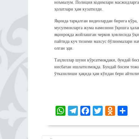
ноъмалум. Полиция ходимлари масжидларга 
ҳолатлари ҳам кузатилди.
Яқинда тарқалган видеолардан бирига кўра
мусулмонларга жума намозини ўқишга ҳала
яқинроқда жойлашган черков ҳовлисида ўқи
пайтида куч тизими махсус бўлинмалари на
олган эди.
Таҳлиллар шуни кўрсатмоқдаки, бундай бос
нисбатан ишлатилмоқда. Бундай босим тожи
ўтказилиши ҳақида ҳам кўпдан бери айтили
W
Te
Fa
T
O
S
ha
le
ce
wi
dn
ha
ts
gr
bo
tte
ok
re
POST