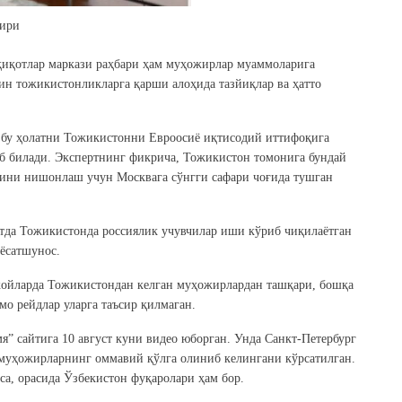
ири
қиқотлар маркази раҳбари ҳам муҳожирлар муаммоларига
кин тожикистонликларга қарши алоҳида тазйиқлар ва ҳатто
бу ҳолатни Тожикистонни Евроосиё иқтисодий иттифоқига
 билади. Экспертнинг фикрича, Тожикистон томонига бундай
ини нишонлаш учун Москвага сўнгги сафари чоғида тушган
тда Тожикистонда россиялик учувчилар иши кўриб чиқилаётган
иёсатшунос.
 жойларда Тожикистондан келган муҳожирлардан ташқари, бошқа
о рейдлар уларга таъсир қилмаган.
” сайтига 10 август куни видео юборган. Унда Санкт-Петербург
муҳожирларнинг оммавий қўлга олиниб келингани кўрсатилган.
а, орасида Ўзбекистон фуқаролари ҳам бор.