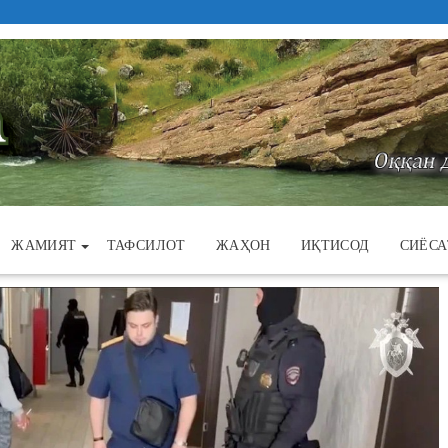
ЖАМИЯТ
ТАФСИЛОТ
ЖАҲОН
ИҚТИСОД
СИЁСА