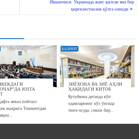
Иккинчиси: Украинада жанг қилган яна бир
қирғизистонлик қўлга олинди
ҚАДРИЯТ
ШКЕКДАГИ
ЗИЁХОНА ВА ЗИЁ АҲЛИ
ОЧАР”ДА ЮЗТА
ҲАҚИДАГИ КИТОБ
Т
Кутубхона деганда кўп
ҳафта аввал пойтахт
одамларнинг кўз ўнгида
ек шаҳрига Тошкентдан
тинч-осуда, сокин бир...
яқин...