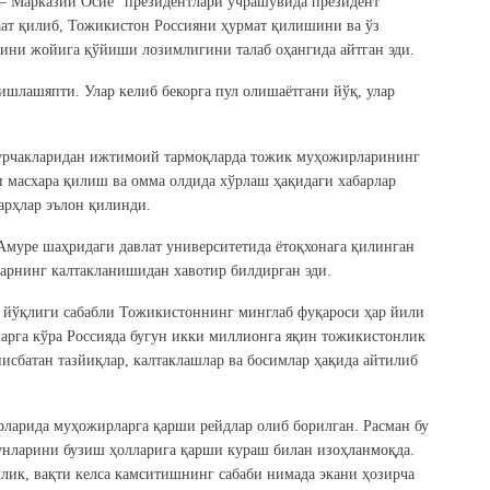
 – Марказий Осиё” президентлари учрашувида президент
т қилиб, Тожикистон Россияни ҳурмат қилишини ва ўз
ини жойига қўйиши лозимлигини талаб оҳангида айтган эди.
шлашяпти. Улар келиб бекорга пул олишаётгани йўқ, улар
бурчакларидан ижтимоий тармоқларда тожик муҳожирларининг
и масхара қилиш ва омма олдида хўрлаш ҳақидаги хабарлар
шарҳлар эълон қилинди.
муре шаҳридаги давлат университетида ётоқхонага қилинган
ларнинг калтакланишидан хавотир билдирган эди.
 йўқлиги сабабли Тожикистоннинг минглаб фуқароси ҳар йили
ларга кўра Россияда бугун икки миллионга яқин тожикистонлик
нисбатан тазйиқлар, калтаклашлар ва босимлар ҳақида айтилиб
рларида муҳожирларга қарши рейдлар олиб борилган. Расман бу
унларини бузиш ҳолларига қарши кураш билан изоҳланмоқда.
лик, вақти келса камситишнинг сабаби нимада экани ҳозирча