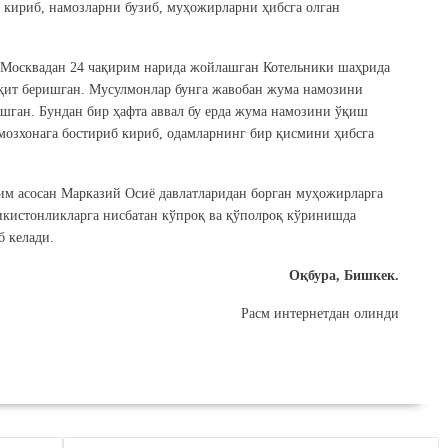
кириб, намозларни бузиб, муҳожирларни ҳибсга олган
, Москвадан 24 чақирим нарида жойлашган Котельники шаҳрида
қит беришган. Мусулмонлар бунга жавобан жума намозини
шган. Бундан бир ҳафта аввал бу ерда жума намозини ўқиш
мозхонага бостириб кириб, одамларнинг бир қисмини ҳибсга
им асосан Марказий Осиё давлатларидан борган муҳожирларга
кистонликларга нисбатан кўпроқ ва қўполроқ кўринишда
б келади.
Оқбура, Бишкек.
Расм интернетдан олинди