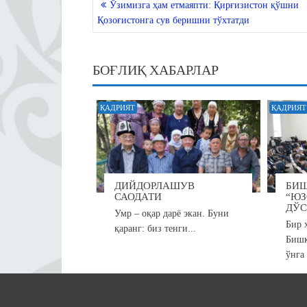
A
a
ok
r
la
Ўзимизга ҳам етмаяпти: Қирғизистон қўшни
MENYUSI
pp
m
ss
Қозоғистонга сув беришни тўхтатди
ni
ki
БОҒЛИҚ ХАБАРЛАР
ҚАДРИЯТ
ҚАДРИЯТ
ДИЙДОРЛАШУВ
БИ
САОДАТИ
“ЮЗ
ДЎС
Умр – оқар дарё экан. Буни
Бир 
қаранг: биз тенги...
Бишк
ўнга 