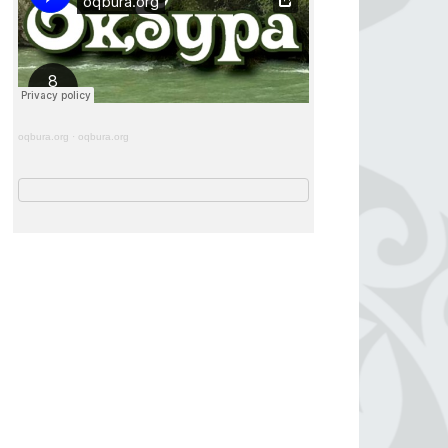
oqbura.org
·
oqbura.org