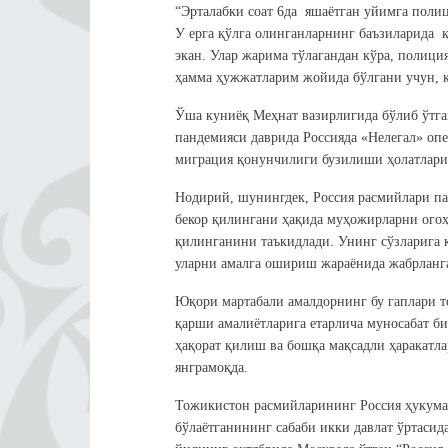
“Эрталабки соат 6да яшаётган уйимга полиц
У ерга қўлга олинганларнинг баъзиларида 
экан. Улар жарима тўлагандан кўра, полици
ҳамма ҳужжатларим жойида бўлгани учун, 
Ўша куниёқ Меҳнат вазирлигида бўлиб ўтг
пандемияси даврида Россияда «Нeлегал» оп
миграция қонунчилиги бузилиши ҳолатлари
Нодирий, шунингдек, Россия расмийлари па
бекор қилингани ҳақида муҳожирларни огоҳ
қилинганини таъкидлади. Унинг сўзларига к
уларни амалга ошириш жараёнида жабрланга
Юқори мартабали амалдорнинг бу гаплари 
қарши амалиётларига етарлича муносабат б
ҳақорат қилиш ва бошқа мақсадли ҳаракатла
янграмоқда.
Тожикистон расмийларининг Россия ҳукумат
бўлаётганининг сабаби икки давлат ўртаси