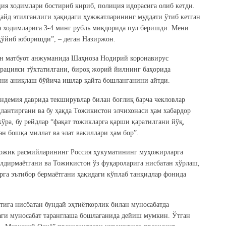
ия ходимлари бостириб кириб, полиция идорасига олиб кетди.
қайд этилганлиги ҳақидаги ҳужжатларининг муддати ўтиб кетган
я ходимларига 3-4 минг рубль миқдорида пул беришди. Мени
қўйиб юборишди”, – деган Назиржон.
ан матбуот анжуманида Шаҳноза Нодирий коронавирус
ерацияси тўхтатилгани, бироқ жорий йилнинг баҳорида
ни аниқлаш бўйича ишлар қайта бошланганини айтди.
ндемия даврида текширувлар билан боғлиқ барча чекловлар
лантиргани ва бу ҳақда Тожикистон элчихонаси ҳам хабардор
ўра, бу рейдлар “фақат тожикларга қарши қаратилгани йўқ,
н бошқа миллат ва элат вакиллари ҳам бор”.
тожик расмийларининг Россия ҳукуматининг муҳожирларга
илдирмаётгани ва Тожикистон ўз фуқароларига нисбатан хўрлаш,
рга эътибор бермаётгани ҳақидаги кўплаб танқидлар фонида
ига нисбатан бундай эҳтиёткорлик билан муносабатда
даги муносабат таранглаша бошлаганида дейиш мумкин. Ўтган