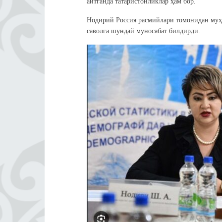
айтганда татаристонликлар ҳам бор.
Нодирий Россия расмийлари томонидан муҳо
саволга шундай муносабат билдирди.