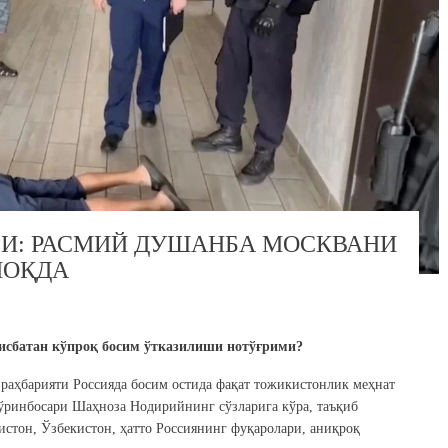
И: РАСМИЙ ДУШАНБА МОСКВАНИ
МОҚДА
исбатан кўпроқ босим ўтказилиши нотўғрими?
раҳбарияти Россияда босим остида фақат тожикистонлик меҳнат
ўринбосари Шаҳноза Нодирийнинг сўзларига кўра, таъқиб
стон, Ўзбекистон, ҳатто Россиянинг фуқаролари, аниқроқ