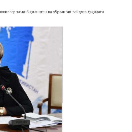
жирлар таъқиб қилинган ва хўрланган рейдлар ҳақидаги