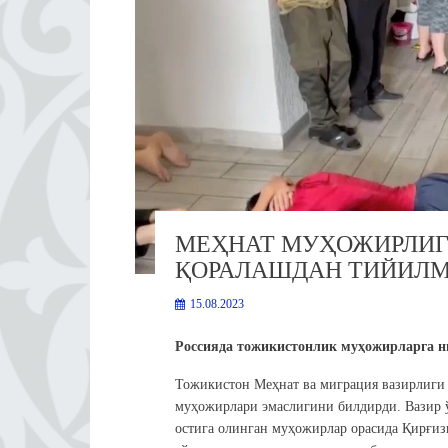
МЕҲНАТ МУҲОЖИРЛИГ
ҚОРАЛАШДАН ТИЙИЛ
15.08.2023
Россияда тожикистонлик муҳожирларга н
Тожикистон Меҳнат ва миграция вазирлиги 
муҳожирлари эмаслигини билдирди. Вазир 
остига олинган муҳожирлар орасида Қирғизи