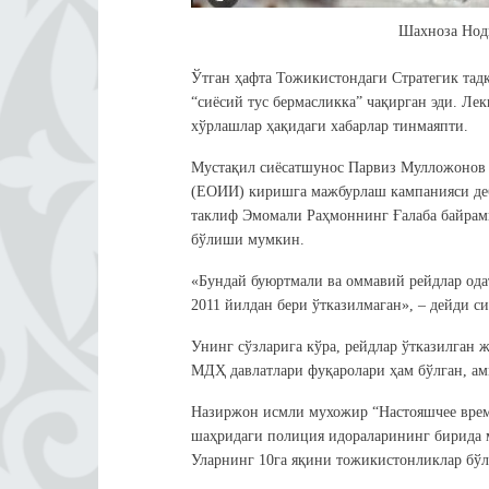
Шахноза Нод
Ўтган ҳафта Тожикистондаги Стратегик тад
“сиёсий тус бермасликка” чақирган эди. Ле
хўрлашлар ҳақидаги хабарлар тинмаяпти.
Мустақил сиёсатшунос Парвиз Мулложонов 
(ЕОИИ) киришга мажбурлаш кампанияси деб
таклиф Эмомали Раҳмоннинг Ғалаба байрам
бўлиши мумкин.
«Бундай буюртмали ва оммавий рейдлар ода
2011 йилдан бери ўтказилмаган», – дейди с
Унинг сўзларига кўра, рейдлар ўтказилган
МДҲ давлатлари фуқаролари ҳам бўлган, амм
Назиржон исмли мухожир “Настояшчее время
шаҳридаги полиция идораларининг бирида 
Уларнинг 10га яқини тожикистонликлар бўлс