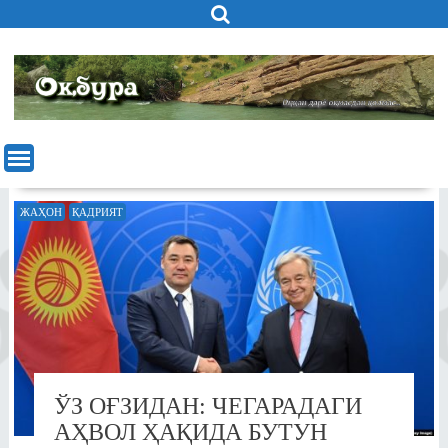
Skip
to
content
ЖАҲОН
ҚАДРИЯТ
ЎЗ ОҒЗИДАН: ЧЕГАРАДАГИ
АҲВОЛ ҲАҚИДА БУТУН