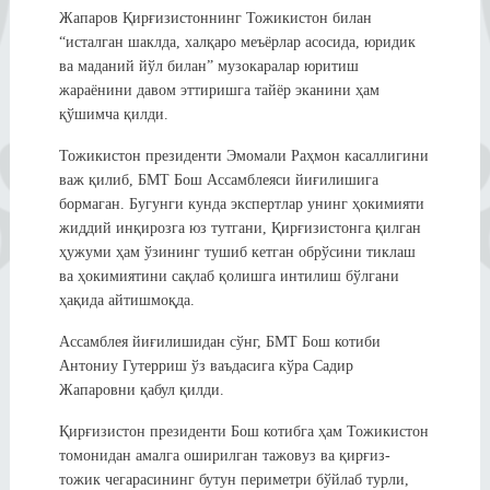
Жапаров Қирғизистоннинг Тожикистон билан
“исталган шаклда, халқаро меъёрлар асосида, юридик
ва маданий йўл билан” музокаралар юритиш
жараёнини давом эттиришга тайёр эканини ҳам
қўшимча қилди.
Тожикистон президенти Эмомали Раҳмон касаллигини
важ қилиб, БМТ Бош Ассамблеяси йиғилишига
бормаган. Бугунги кунда экспертлар унинг ҳокимияти
жиддий инқирозга юз тутгани, Қирғизистонга қилган
ҳужуми ҳам ўзининг тушиб кетган обрўсини тиклаш
ва ҳокимиятини сақлаб қолишга интилиш бўлгани
ҳақида айтишмоқда.
Ассамблея йиғилишидан сўнг, БМТ Бош котиби
Антониу Гутерриш ўз ваъдасига кўра Садир
Жапаровни қабул қилди.
Қирғизистон президенти Бош котибга ҳам Тожикистон
томонидан амалга оширилган тажовуз ва қирғиз-
тожик чегарасининг бутун периметри бўйлаб турли,