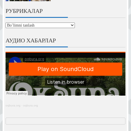
РУБРИКАЛАР
рубрикалар
АУДИО ХАБАРЛАР
oqbura.org
·
oqbura.org