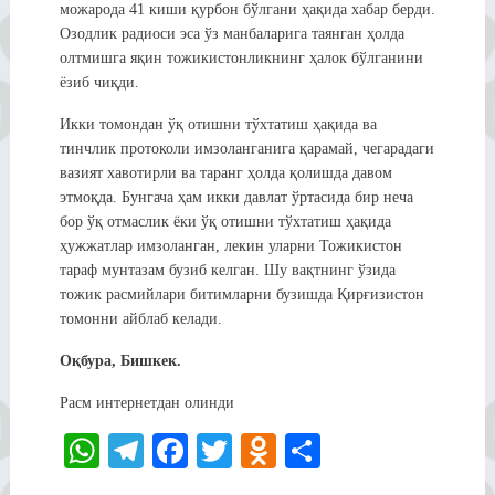
можарода 41 киши қурбон бўлгани ҳақида хабар берди.
Озодлик радиоси эса ўз манбаларига таянган ҳолда
олтмишга яқин тожикистонликнинг ҳалок бўлганини
ёзиб чиқди.
Икки томондан ўқ отишни тўхтатиш ҳақида ва
тинчлик протоколи имзоланганига қарамай, чегарадаги
вазият хавотирли ва таранг ҳолда қолишда давом
этмоқда. Бунгача ҳам икки давлат ўртасида бир неча
бор ўқ отмаслик ёки ўқ отишни тўхтатиш ҳақида
ҳужжатлар имзоланган, лекин уларни Тожикистон
тараф мунтазам бузиб келган. Шу вақтнинг ўзида
тожик расмийлари битимларни бузишда Қирғизистон
томонни айблаб келади.
Оқбура, Бишкек.
Расм интернетдан олинди
W
Te
Fa
T
O
S
ha
le
ce
wi
dn
ha