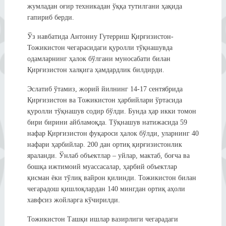
жумладан оғир техникадан ўққа тутилгани ҳақида
гапириб берди.
Ўз навбатида Антониу Гутерриш Қирғизистон-
Тожикистон чегарасидаги қуролли тўқнашувда
одамларнинг ҳалок бўлгани муносабати билан
Қирғизистон халқига ҳамдардлик билдирди.
Эслатиб ўтамиз, жорий йилнинг 14-17 сентябрида
Қирғизистон ва Тожикистон ҳарбийлари ўртасида
қуролли тўқнашув содир бўлди. Бунда ҳар икки томон
бири бирини айбламоқда. Тўқнашув натижасида 59
нафар Қирғизистон фуқароси ҳалок бўлди, уларнинг 40
нафари ҳарбийлар. 200 дан ортиқ қирғизистонлик
яраланди. Ўнлаб объектлар – уйлар, мактаб, боғча ва
бошқа ижтимоий муассасалар, ҳарбий объектлар
қисман ёки тўлиқ вайрон қилинди. Тожикистон билан
чегарадош қишлоқлардан 140 мингдан ортиқ аҳоли
хавфсиз жойларга кўчирилди.
Тожикистон Ташқи ишлар вазирлиги чегарадаги