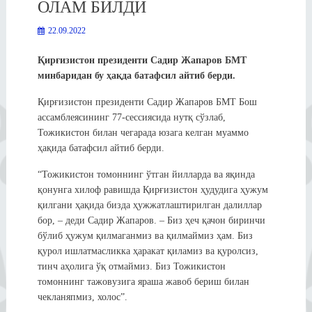
ОЛАМ БИЛДИ
22.09.2022
Қирғизистон президенти Садир Жапаров БМТ
минбаридан бу ҳақда батафсил айтиб берди.
Қирғизистон президенти Садир Жапаров БМТ Бош
ассамблеясининг 77-сессиясида нутқ сўзлаб,
Тожикистон билан чегарада юзага келган муаммо
ҳақида батафсил айтиб берди.
“Тожикистон томоннинг ўтган йилларда ва яқинда
қонунга хилоф равишда Қирғизистон ҳудудига ҳужум
қилгани ҳақида бизда ҳужжатлаштирилган далиллар
бор, – деди Садир Жапаров. – Биз ҳеч қачон биринчи
бўлиб ҳужум қилмаганмиз ва қилмаймиз ҳам. Биз
қурол ишлатмасликка ҳаракат қиламиз ва қуролсиз,
тинч аҳолига ўқ отмаймиз. Биз Тожикистон
томоннинг тажовузига яраша жавоб бериш билан
чекланяпмиз, холос”.