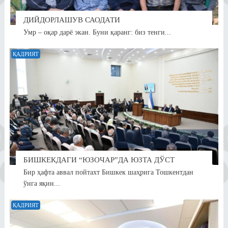
ДИЙДОРЛАШУВ САОДАТИ
Умр – оқар дарё экан. Буни қаранг: биз тенги...
ҚАДРИЯТ
БИШКЕКДАГИ “ЮЗОЧАР”ДА ЮЗТА ДЎСТ
Бир ҳафта аввал пойтахт Бишкек шаҳрига Тошкентдан
ўнга яқин...
ҚАДРИЯТ