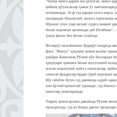
“Чунки менга қарши иш қўзғаган, менга қа
қийноқ қўллаганлар ҳамон ўз лавозимларид
келишмоқда. Агар суд қарори кучга кирса, у
ишларидан бўшатилиб, жазога тортилиши к
Шунинг учун улар вилоят судига шикоят ар
билан мурожаат қилишади деб ўйлайман”, –
ҳуқуқ фаоли биз билан суҳбатда.
Иссиқкўл вилоятининг Қорақўл шаҳрида яш
фаол, “Вентус” ҳуқуқни ҳимоя қилиш ташк
раҳбари Камилжан Рўзиев кўп йиллардан бу
ҳуқуқлари ҳимояси билан шуғулланиб келад
асосан ноқонуний ҳибсга олинганлар, қийн
олинган фуқаролар ёрдам сўраб мурожаат қ
Шу сабабли бутун суд давомида оддий одамл
уни қўллаб-қувватлаб туришди, суд биноси 
пикетлар уюштиришди.
Уларни ҳимоя қилиш давомида Рўзиев мили
прокуратура, суд ва бошқа давлат органлари