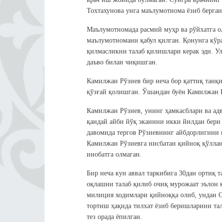
Тохтахунова унга маълумотнома ёзиб берган
Маълумотномада расмий муҳр ва рўйхатга о
маълумотномани қабул қилган. Қонунга кўра
қилмасликни талаб қилишлари керак эди. Ул
даъво билан чиқишган.
Камилжан Рўзиев бир неча бор қаттиқ танқ
қўзғай қолишган. Ўшандан буён Камилжан Рў
Камилжан Рўзиев, унинг ҳамкасблари ва ад
қандай айби йўқ эканини икки йилдан бери
давомида тергов Рўзиевнинг айбдорлигини 
Камилжан Рўзиевга нисбатан қийноқ қўллан
инобатга олмаган.
Бир неча кун аввал таркибига 30дан ортиқ 
оқлашни талаб қилиб очиқ мурожаат эълон 
милиция ходимлари қийноққа олиб, ундан
тортиш ҳақида тилхат ёзиб беришларини та
тез орада ёпилган.