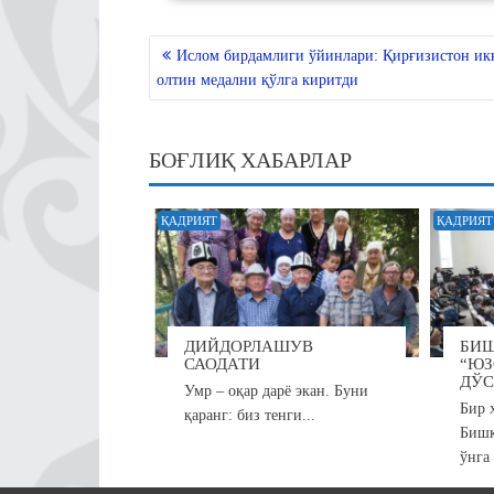
ts
gr
bo
tte
ok
re
A
a
ok
r
la
POST
Ислом бирдамлиги ўйинлари: Қирғизистон ик
MENYUSI
pp
m
ss
олтин медални қўлга киритди
ni
ki
БОҒЛИҚ ХАБАРЛАР
ҚАДРИЯТ
ҚАДРИЯТ
ДИЙДОРЛАШУВ
БИ
САОДАТИ
“ЮЗ
ДЎС
Умр – оқар дарё экан. Буни
Бир 
қаранг: биз тенги...
Бишк
ўнга 