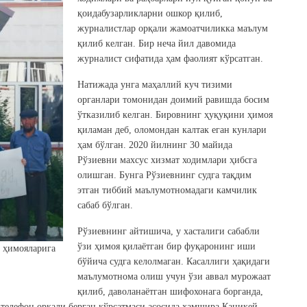
қоидабузарликларни ошкор қилиб,
журналистлар орқали жамоатчиликка маълум
қилиб келган. Бир неча йил давомида
журналист сифатида ҳам фаолият кўрсатган.
Натижада унга маҳаллий куч тизими
органлари томонидан доимий равишда босим
ўтказилиб келган. Бировнинг ҳуқуқини ҳимоя
қиламан деб, оломондан калтак еган кунлари
ҳам бўлган. 2020 йилнинг 30 майида
Рўзиевни махсус хизмат ходимлари ҳибсга
олишган. Бунга Рўзиевнинг судга тақдим
этган тиббий маълумотномадаги камчилик
сабаб бўлган.
Рўзиевнинг айтишича, у хасталиги сабабли
ўзи ҳимоя қилаётган бир фуқаронинг иши
 ҳимояларига
бўйича судга келолмаган. Касаллиги ҳақидаги
маълумотнома олиш учун ўзи аввал мурожаат
қилиб, даволанаётган шифохонага борганда,
 телефон орқали берган кўрсатмаси асосида ҳамшира Қаникей