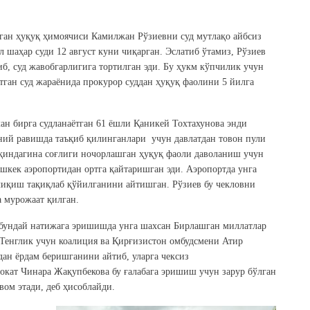
нган ҳуқуқ ҳимоячиси Камилжан Рўзиевни суд мутлақо айбсиз
 шаҳар суди 12 август куни чиқарган. Эслатиб ўтамиз, Рўзиев
, суд жавобгарлигига тортилган эди. Бу ҳукм кўпчилик учун
ўтган суд жараёнида прокурор суддан ҳуқуқ фаолини 5 йилга
ан бирга судланаётган 61 ёшли Қаникей Тохтахунова энди
ний равишда таъқиб қилинганлари учун давлатдан товон пули
қиндагина соғлиги ночорлашган ҳуқуқ фаоли даволаниш учун
шкек аэропортидан ортга қайтаришган эди. Аэропортда унга
 чиқиш тақиқлаб қўйилганини айтишган. Рўзиев бу чекловни
а мурожаат қилган.
 бундай натижага эришишда унга шахсан Бирлашган миллатлар
Тенглик учун коалиция ва Қирғизистон омбудсмени Атир
ан ёрдам беришганини айтиб, уларга чексиз
окат Чинара Жақупбекова бу ғалабага эришиш учун зарур бўлган
вом этади, деб ҳисоблайди.