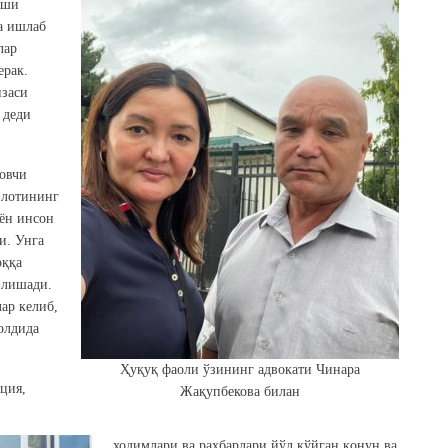
рши
а ишлаб
лар
ерак.
изаси
 деди
овчи
илотининг
ён инсон
и. Унга
оққа
илишади.
ар келиб,
олдида
Ҳуқуқ фаоли ўзининг адвокати Чинара
ция,
Жақупбекова билан
ходимлари ва раҳбарлари йўл қўйган қонун ва