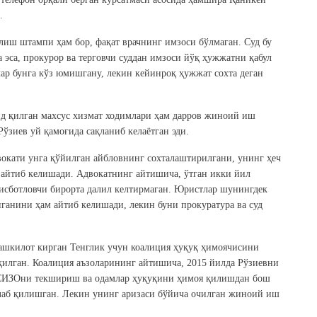
.
лиш штампи ҳам бор, фақат врачнинг имзоси бўлмаган. Суд бу
 эса, прокурор ва терговчи суддан имзоси йўқ ҳужжатни қабул
ар бунга кўз юмишгану, лекин кейинроқ ҳужжат сохта деган
ид қилган махсус хизмат ходимлари ҳам дарров жиноий иш
зиев уй қамоғида сақланиб келаётган эди.
вокати унга қўйилган айбловнинг сохталаштирилгани, унинг ҳеч
 айтиб келишади. Адвокатнинг айтишича, ўтган икки йил
исботловчи бирорта далил келтирмаган. Юристлар шунингдек
ганини ҳам айтиб келишади, лекин буни прокуратура ва суд
ташкилот кирган Тенглик учун коалиция ҳуқуқ ҳимоячисини
қилган. Коалиция аъзоларининг айтишича, 2015 йилда Рўзиевни
 СИЗОни текшириш ва одамлар ҳуқуқини ҳимоя қилишдан бош
лаб қилишган. Лекин унинг аризаси бўйича очилган жиноий иш