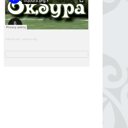
oqbura.org
·
oqbura.org