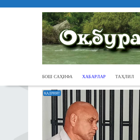
Skip
to
content
БОШ САҲИФА
ХАБАРЛАР
ТАҲЛИЛ
ҚАДРИЯТ