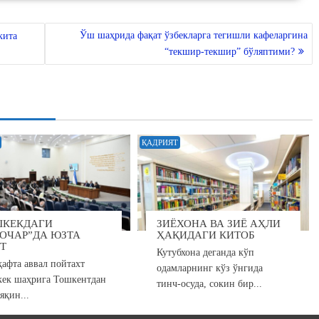
Ўш шаҳрида фақат ўзбекларга тегишли кафеларгина
кита
“текшир-текшир” бўляптими?
ҚАДРИЯТ
ШКЕКДАГИ
ЗИЁХОНА ВА ЗИЁ АҲЛИ
ОЧАР”ДА ЮЗТА
ҲАҚИДАГИ КИТОБ
Т
Кутубхона деганда кўп
ҳафта аввал пойтахт
одамларнинг кўз ўнгида
ек шаҳрига Тошкентдан
тинч-осуда, сокин бир...
яқин...