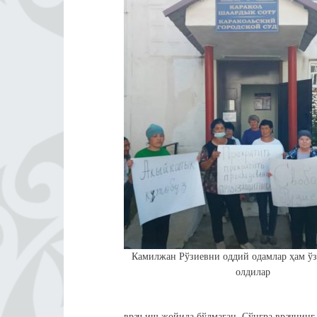
Камилжан Рўзиевни оддий одамлар ҳам ўз
олдилар
врач иш жойида бўлмаган. Сўнгра врачнинг