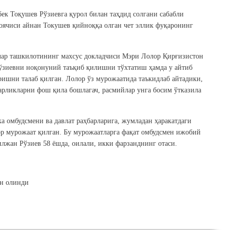
ек Тоқушев Рўзиевга қурол билан таҳдид солгани сабабли
моячиси айнан Токушев қийноққа олган чет эллик фуқаронинг
лар ташкилотининг махсус докладчиси Мэри Лолор Қирғизистон
ўзиевни ноқонуний таъқиб қилишни тўхтатиш ҳамда у айтиб
ришни талаб қилган. Лолор ўз мурожаатида таъкидлаб айтадики,
арликларни фош қила бошлагач, расмийлар унга босим ўтказила
ка омбудсмени ва давлат раҳбарларига, жумладан ҳаракатдаги
ор мурожаат қилган. Бу мурожаатларга фақат омбудсмен ижобий
лжан Рўзиев 58 ёшда, оилали, икки фарзанднинг отаси.
н олинди