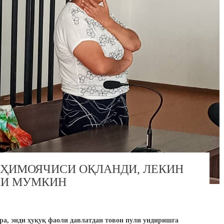
 ҲИМОЯЧИСИ ОҚЛАНДИ, ЛЕКИН
ШИ МУМКИН
ра, энди ҳуқуқ фаоли давлатдан товон пули ундиришга