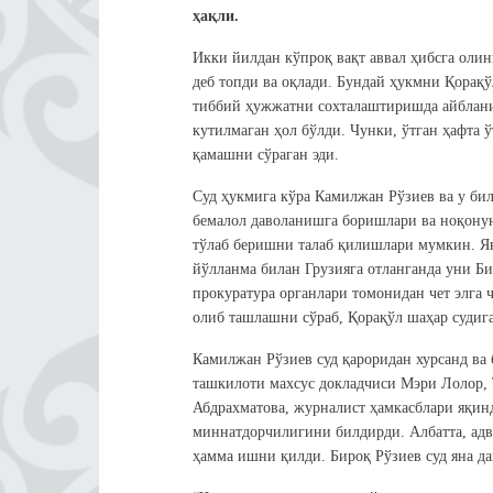
ҳақли.
Икки йилдан кўпроқ вақт аввал ҳибсга оли
деб топди ва оқлади. Бундай ҳукмни Қорақўл
тиббий ҳужжатни сохталаштиришда айбланиб
кутилмаган ҳол бўлди. Чунки, ўтган ҳафта 
қамашни сўраган эди.
Суд ҳукмига кўра Камилжан Рўзиев ва у бил
бемалол даволанишга боришлари ва ноқону
тўлаб беришни талаб қилишлари мумкин. Я
йўлланма билан Грузияга отланганда уни Би
прокуратура органлари томонидан чет элга
олиб ташлашни сўраб, Қорақўл шаҳар судиг
Камилжан Рўзиев суд қароридан хурсанд ва
ташкилоти махсус докладчиси Мэри Лолор, 
Абдрахматова, журналист ҳамкасблари яқинд
миннатдорчилигини билдирди. Албатта, адв
ҳамма ишни қилди. Бироқ Рўзиев суд яна да