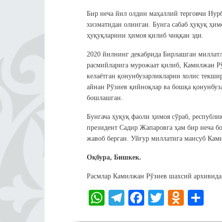
Бир неча йил олдин маҳаллий терговчи Нурб
хизматидан олинган. Бунга сабаб ҳуқуқ ҳи
ҳуқуқларини ҳимоя қилиб чиққан эди.
2020 йилнинг декабрида Бирлашган миллат
расмийларига мурожаат қилиб, Камилжан Р
келаётган қонунбузарликларни холис текши
айнан Рўзиев қийноқлар ва бошқа қонунбуз
бошлашган.
Бунгача ҳуқуқ фаоли ҳимоя сўраб, республи
президент Садир Жапаровга ҳам бир неча б
жавоб берган. Уйғур миллатига мансуб Ками
Оқбура, Бишкек.
Расмлар Камилжан Рўзиев шахсий архивида
W
Te
Fa
T
O
S
ha
le
ce
wi
dn
ha