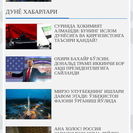
ДУНЁ ХАБАРЛАРИ
СУРИЯДА ҲОКИМИЯТ
АЛМАШДИ: БУНИНГ ИСЛОМ
ДУНЁСИГА ВА ҚИРҒИЗИСТОНГА
ТАЪСИРИ ҚАНДАЙ?
ОХИРИ БАХАЙР БЎЛСИН.
ДОНАЛЬД ТРАМП ИККИНЧИ БОР
АҚШ ПРЕЗИДЕНТЛИГИГА
САЙЛАНДИ
МИРЗО УЛУҒБЕКНИНГ ИШЛАРИ
ДАВОМ ЭТАДИ: ЎЗБЕКИСТОН
ФАЗОНИ ЎРГАНИШ ЙЎЛИДА
АНА ХОЛОС! РОССИЯ