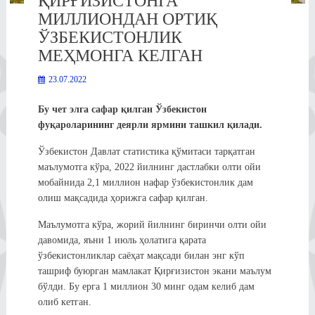
ҚИРҒИЗИСТОНГА
МИЛЛИОНДАН ОРТИҚ
ЎЗБЕКИСТОНЛИК
МЕҲМОНГА КЕЛГАН
23.07.2022
Бу чет элга сафар қилган Ўзбекистон
фуқароларининг деярли ярмини ташкил қилади.
Ўзбекистон Давлат статистика қўмитаси тарқатган
маълумотга кўра, 2022 йилнинг дастлабки олти ойи
мобайнида 2,1 миллион нафар ўзбекистонлик дам
олиш мақсадида ҳорижга сафар қилган.
Маълумотга кўра, жорий йилнинг биринчи олти ойи
давомида, яъни 1 июль ҳолатига қарата
ўзбекистонликлар саёҳат мақсади билан энг кўп
ташриф буюрган мамлакат Қирғизистон экани маълум
бўлди. Бу ерга 1 миллион 30 минг одам келиб дам
олиб кетган.