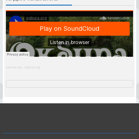
oqbura.org
·
oqbura.org