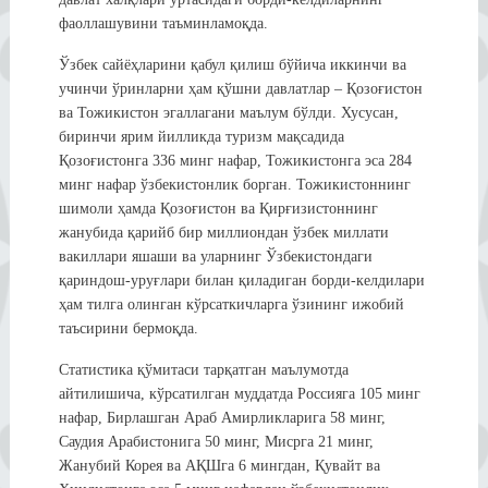
фаоллашувини таъминламоқда.
Ўзбек сайёҳларини қабул қилиш бўйича иккинчи ва
учинчи ўринларни ҳам қўшни давлатлар – Қозоғистон
ва Тожикистон эгаллагани маълум бўлди. Хусусан,
биринчи ярим йилликда туризм мақсадида
Қозоғистонга 336 минг нафар, Тожикистонга эса 284
минг нафар ўзбекистонлик борган. Тожикистоннинг
шимоли ҳамда Қозоғистон ва Қирғизистоннинг
жанубида қарийб бир миллиондан ўзбек миллати
вакиллари яшаши ва уларнинг Ўзбекистондаги
қариндош-уруғлари билан қиладиган борди-келдилари
ҳам тилга олинган кўрсаткичларга ўзининг ижобий
таъсирини бермоқда.
Статистика қўмитаси тарқатган маълумотда
айтилишича, кўрсатилган муддатда Россияга 105 минг
нафар, Бирлашган Араб Амирликларига 58 минг,
Саудия Арабистонига 50 минг, Мисрга 21 минг,
Жанубий Корея ва АҚШга 6 мингдан, Қувайт ва