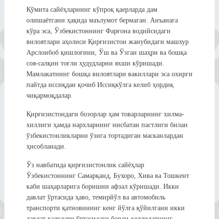
Қўмита сайёҳларнинг кўпроқ қаерларда дам
олишаётгани ҳақида маълумот бермаган. Анъанага
кўра эса, Ўзбекистоннинг Фарғона водийсидаги
вилоятлари аҳолиси Қирғизистон жанубидаги машхур
Арслонбоб қишлоғини, Ўш ва Ўзган шаҳри ва бошқа
соя-салқин тоғли ҳудудларни яхши кўришади.
Мамлакатнинг бошқа вилоятлари вакиллари эса охирги
пайтда иссиқдан қочиб Иссиқкўлга келиб ҳордиқ
чиқармоқдалар.
Қирғизистондаги бозорлар ҳам товарларнинг хилма-
хиллиги ҳамда нархларнинг нисбатан пастлиги билан
ўзбекистонликларни ўзига тортадиган масканлардан
ҳисобланади.
Ўз навбатида қирғизистонлик сайёҳлар
Ўзбекистоннинг Самарқанд, Бухоро, Хива ва Тошкент
каби шаҳарларига боришни афзал кўришади. Икки
давлат ўртасида ҳаво, темирйўл ва автомобиль
транспорти қатновининг кенг йўлга қўйилгани икки
давлат халқлари ўртасидаги борди-келдиларнинг