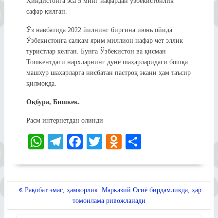
Ҳиндистонга эса 5 минг нафардан ўзбекистонлик
сафар қилган.
Ўз навбатида 2022 йилнинг биргина июнь ойида
Ўзбекистонга салкам ярим миллион нафар чет эллик
туристлар келган. Бунга Ўзбекистон ва қисман
Тошкентдаги нархларнинг дунё шаҳарларидаги бошқа
машхур шаҳарларга нисбатан пастроқ экани ҳам таъсир
қилмоқда.
Оқбура, Бишкек.
Расм интернетдан олинди
W
Te
Fa
T
O
S
ha
le
ce
wi
dn
ha
ts
gr
bo
tte
ok
re
A
a
ok
r
la
POST
Рақобат эмас, ҳамкорлик: Марказий Осиё бирдамликда, ҳар
MENYUSI
pp
m
ss
томонлама ривожланади