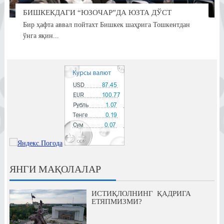
БИШКЕКДАГИ “ЮЗОЧАР”ДА ЮЗТА ДЎСТ
Бир ҳафта аввал пойтахт Бишкек шаҳрига Тошкентдан
ўнга яқин...
ЯНГИ МАҚОЛАЛАР
ИСТИҚЛОЛНИНГ ҚАДРИГА
ЕТЯПМИЗМИ?