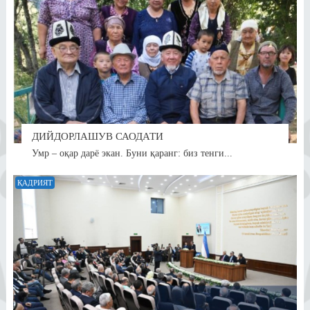
ДИЙДОРЛАШУВ САОДАТИ
Умр – оқар дарё экан. Буни қаранг: биз тенги...
ҚАДРИЯТ