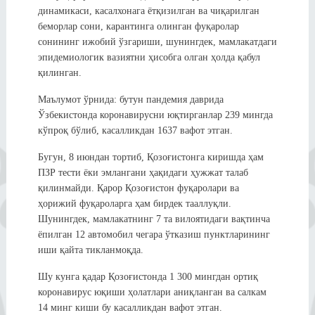
динамикаси, касалхонага ётқизилган ва чиқарилган
беморлар сони, карантинга олинган фуқаролар
сонининг ижобий ўзгариши, шунингдек, мамлакатдаги
эпидемиологик вазиятни ҳисобга олган ҳолда қабул
қилинган.
Маълумот ўрнида: бутун пандемия даврида
Ўзбекистонда коронавирусни юқтирганлар 239 мингда
кўпроқ бўлиб, касалликдан 1637 вафот этган.
Бугун, 8 июндан тортиб, Қозоғистонга киришда ҳам
ПЗР тести ёки эмлангани ҳақидаги ҳужжат талаб
қилинмайди. Қарор Қозоғистон фуқаролари ва
ҳорижий фуқароларга ҳам бирдек тааллуқли.
Шунингдек, мамлакатнинг 7 та вилоятидаги вақтинча
ёпилган 12 автомобил чегара ўтказиш пунктларининг
иши қайта тикланмоқда.
Шу кунга қадар Қозоғистонда 1 300 мингдан ортиқ
коронавирус юқиши ҳолатлари аниқланган ва салкам
14 минг киши бу касалликдан вафот этган.