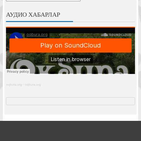
АУДИО ХАБАРЛАР
oqbura.org
·
oqbura.org