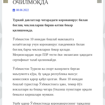
ОЧИЛМОҚДА
08.06.2022
Туркий давлатлар чегарадаги коронавирус билан
боғлиқ чекловларни бирин-кетин бекор
қилишмоқда.
Ўзбекистон 10 июндан бошлаб мамлакатга
келаётганлар учун коронавирус пандемияси билан
боғлиқ барча чекловларни бекор қилади.
Меҳмонлардан энди ПЗР тести ёки эмлангани ҳақидаги
сертификат талаб қилинмайди.
Ўзбекистон Туризм ва спорт вазирлиги берган
маълумотга кўра, бу ҳақда республика махсус
комиссияси қарор қабул қилган. Яъни 10 июндан
бошлаб туристлар Ўзбекистонга ҳаво, темир йўл
вокзаллари ва бошқа чегара ўтказиш пунктлари орқали
бемалол киришлари мумкин.
Ушбу қарор Ўзбекистонда коронавируснинг тарқалиш