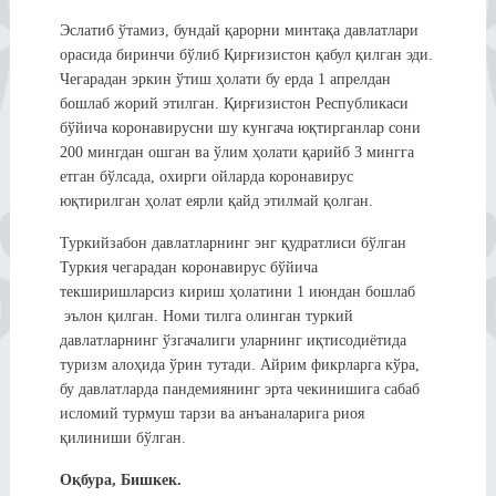
Эслатиб ўтамиз, бундай қарорни минтақа давлатлари
орасида биринчи бўлиб Қирғизистон қабул қилган эди.
Чегарадан эркин ўтиш ҳолати бу ерда 1 апрелдан
бошлаб жорий этилган. Қирғизистон Республикаси
бўйича коронавирусни шу кунгача юқтирганлар сони
200 мингдан ошган ва ўлим ҳолати қарийб 3 мингга
етган бўлсада, охирги ойларда коронавирус
юқтирилган ҳолат еярли қайд этилмай қолган.
Туркийзабон давлатларнинг энг қудратлиси бўлган
Туркия чегарадан коронавирус бўйича
текширишларсиз кириш ҳолатини 1 июндан бошлаб
эълон қилган. Номи тилга олинган туркий
давлатларнинг ўзгачалиги уларнинг иқтисодиётида
туризм алоҳида ўрин тутади. Айрим фикрларга кўра,
бу давлатларда пандемиянинг эрта чекинишига сабаб
исломий турмуш тарзи ва анъаналарига риоя
қилиниши бўлган.
Оқбура, Бишкек.