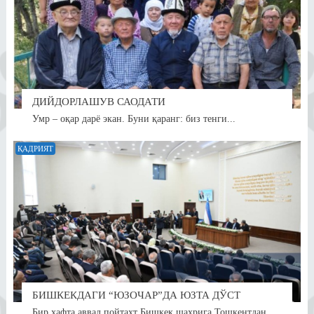
ДИЙДОРЛАШУВ САОДАТИ
Умр – оқар дарё экан. Буни қаранг: биз тенги...
ҚАДРИЯТ
БИШКЕКДАГИ “ЮЗОЧАР”ДА ЮЗТА ДЎСТ
Бир ҳафта аввал пойтахт Бишкек шаҳрига Тошкентдан