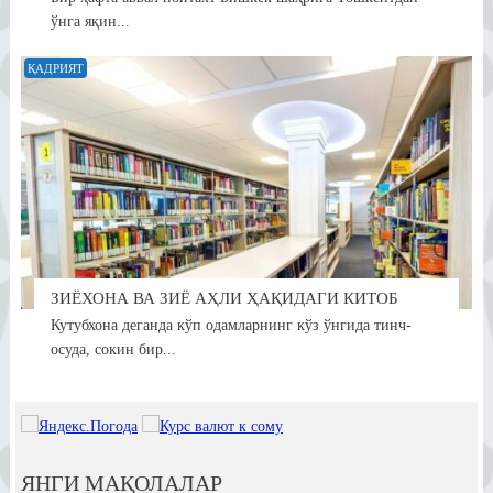
ўнга яқин...
ҚАДРИЯТ
ЗИЁХОНА ВА ЗИЁ АҲЛИ ҲАҚИДАГИ КИТОБ
Кутубхона деганда кўп одамларнинг кўз ўнгида тинч-
осуда, сокин бир...
ЯНГИ МАҚОЛАЛАР