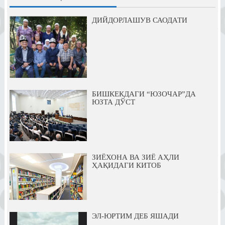
ДИЙДОРЛАШУВ САОДАТИ
БИШКЕКДАГИ “ЮЗОЧАР”ДА
ЮЗТА ДЎСТ
ЗИЁХОНА ВА ЗИЁ АҲЛИ
ҲАҚИДАГИ КИТОБ
ЭЛ-ЮРТИМ ДЕБ ЯШАДИ