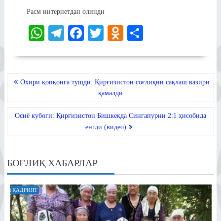
Расм интернетдан олинди
W
Te
Fa
T
O
S
ha
le
ce
wi
dn
ha
ts
gr
bo
tte
ok
re
A
a
ok
r
la
POST
Охири қопқонга тушди. Қирғизистон соғлиқни сақлаш вазири
MENYUSI
pp
m
ss
қамалди
ni
Осиё кубоги: Қирғизистон Бишкекда Сингапурни 2:1 ҳисобида
ki
енгди (видео)
БОҒЛИҚ ХАБАРЛАР
ҚАДРИЯТ