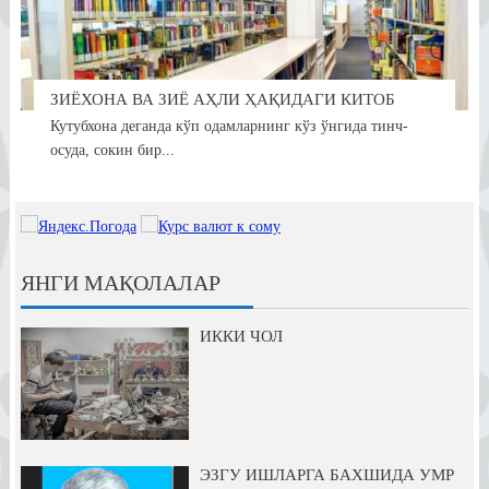
ЗИЁХОНА ВА ЗИЁ АҲЛИ ҲАҚИДАГИ КИТОБ
Кутубхона деганда кўп одамларнинг кўз ўнгида тинч-
осуда, сокин бир...
ЯНГИ МАҚОЛАЛАР
ИККИ ЧОЛ
ЭЗГУ ИШЛАРГА БАХШИДА УМР