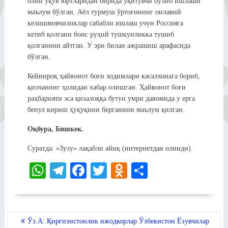
олий ўқув юртларидан бирида ўқитувчи бўлиб ишлаши
маълум бўлган. Аёл турмуш ўртоғининг оилавий
келишмовчиликлар сабабли ишлаш учун Россияга
кетиб қолгани боис руҳий тушкунликка тушиб
қолганини айтган. У эри билан ажрашиш арафасида
бўлган.
Кейинроқ ҳайвонот боғи ходимлари касалхонага бориб,
қизчанинг ҳолидан хабар олишган. Ҳайвонот боғи
раҳбарияти эса қизалоққа бутун умри давомида у ерга
бепул кириш ҳуқуқини берганини маълум қилган.
Оқбура, Бишкек.
Суратда: «Зузу» лақабли айиқ (интернетдан олинди).
W
Te
Fa
T
O
S
ha
le
ce
wi
dn
ha
ts
gr
bo
tte
ok
re
A
a
ok
r
la
POST
Ўз.А: Қирғизистонлик ижодкорлар Ўзбекистон Ёзувчилар
MENYUSI