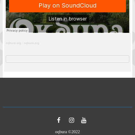
oqbura.org
·
oqbura.org
oqbura ©2022