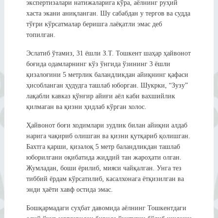
экспертизалари натижаларига кўра, аёлнинг руҳий
хаста экани аниқланган. Шу сабабдан у тергов ва судда
тўғри кўрсатмалар беришга лаёқатли эмас деб
топилган.
Эслатиб ўтамиз, 31 ёшли З.Т. Тошкент шаҳар ҳайвонот
боғида одамларнинг кўз ўнгида ўзининг 3 ёшли
қизалоғини 5 метрлик баландликдан айиқнинг қафаси
ҳисобланган ҳудудга ташлаб юборган. Шукрки, “Зузу”
лақабли кавказ қўнғир айиғи аёл каби вахшийлик
қилмаган ва қизни ҳидлаб кўрган холос.
Ҳайвонот боғи ходимлари зудлик билан айиқни алдаб
нарига чақириб олишган ва қизни қутқариб қолишган.
Бахтга қарши, қизалоқ 5 метр баландликдан ташлаб
юборилгани оқибатида жиддий тан жароҳати олган.
Жумладан, боши ёрилиб, мияси чайқалган. Унга тез
тиббий ёрдам кўрсатилиб, касалхонага ётқизилган ва
энди ҳаёти хавф остида эмас.
Бошқармадаги суҳбат давомида аёлнинг Тошкентдаги