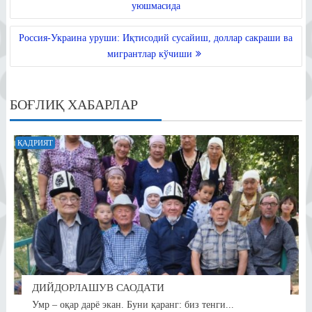
pp
m
ss
уюшмасида
ni
Россия-Украина уруши: Иқтисодий сусайиш, доллар сакраши ва
ki
мигрантлар кўчиши
БОҒЛИҚ ХАБАРЛАР
ҚАДРИЯТ
ДИЙДОРЛАШУВ САОДАТИ
Умр – оқар дарё экан. Буни қаранг: биз тенги...