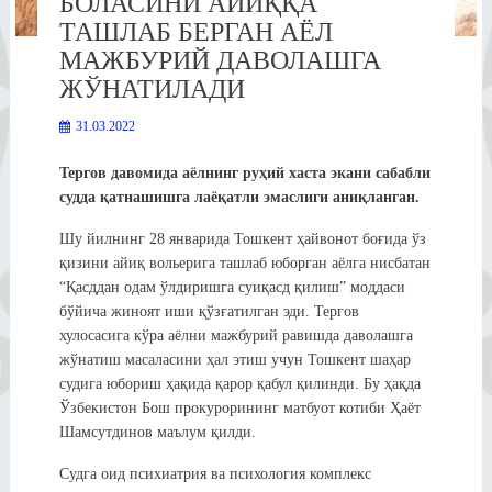
БОЛАСИНИ АЙИҚҚА
ТАШЛАБ БЕРГАН АЁЛ
МАЖБУРИЙ ДАВОЛАШГА
ЖЎНАТИЛАДИ
31.03.2022
Тергов давомида аёлнинг руҳий хаста экани сабабли
судда қатнашишга лаёқатли эмаслиги аниқланган.
Шу йилнинг 28 январида Тошкент ҳайвонот боғида ўз
қизини айиқ вольерига ташлаб юборган аёлга нисбатан
“Қасддан одам ўлдиришга суиқасд қилиш” моддаси
бўйича жиноят иши қўзғатилган эди. Тергов
хулосасига кўра аёлни мажбурий равишда даволашга
жўнатиш масаласини ҳал этиш учун Тошкент шаҳар
судига юбориш ҳақида қарор қабул қилинди. Бу ҳақда
Ўзбекистон Бош прокурорининг матбуот котиби Ҳаёт
Шамсутдинов маълум қилди.
Судга оид психиатрия ва психология комплекс