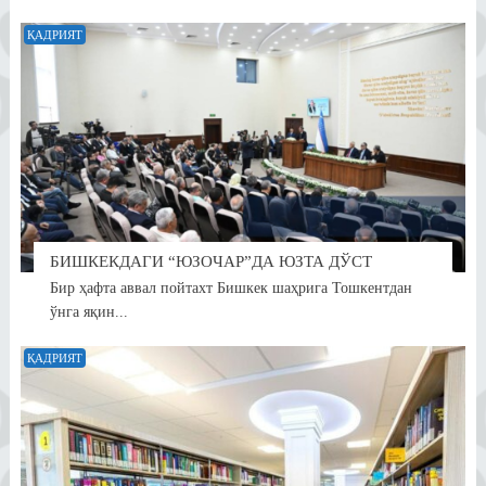
ҚАДРИЯТ
БИШКЕКДАГИ “ЮЗОЧАР”ДА ЮЗТА ДЎСТ
Бир ҳафта аввал пойтахт Бишкек шаҳрига Тошкентдан
ўнга яқин...
ҚАДРИЯТ