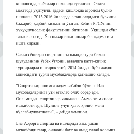
қишлоғида, зиёлилар оиласида туғилган. Онаси
мактабда ўқитувчи, дадаси қишлоқда агроном бўлиб
ишлаган. 2015-2016 йилларда ватан олдидаги бурчини
бажариб, ҳарбий хизматни ўтаган. Кейин РГСУнинг
ҳуқуқшунослик факультетини битирган. Ўқишдан сўнг
танлов асосида Ўш шаҳар ички ишлар бошқармасига
ишга киради.
Саккиз ёшидан спортнинг таэквандо тури билан
шуғулланган ўзбек ўғлони, аввалига катта-кичик
турнирларда иштирок этиб, 2014 йилдан буён жаҳон
миқёсидаги турли мусобақаларда қатнашиб келади.
“Спортга киришимга дадам сабабчи бўлган. Илк
мусобақаларимга ўзи етаклаб олиб борар эди.
Оиламиздан спортчилар чиқмаган. Аммо отам спорт
ишқибози эди. Шунинг учун ҳавас қилиб, мени
қўллаб-қувватлаган”, – дейди чемпион.
Биз Аброрга спортда ва ишларида ҳам, улкан
муваффақиятлар, оилавий бахт ва омад тилаб қоламиз.