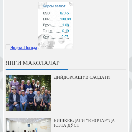
ЯНГИ МАҚОЛАЛАР
ДИЙДОРЛАШУВ САОДАТИ
БИШКЕКДАГИ “ЮЗОЧАР”ДА
ЮЗТА ДЎСТ