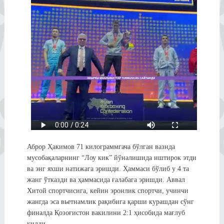
Аброр Ҳакимов 71 килограммгача бўлган вазнда
мусобақаларнинг “Лоу кик” йўналишида иштирок этди
ва энг яхши натижага эришди. Ҳаммаси бўлиб у 4 та
жанг ўтказди ва ҳаммасида ғалабага эришди. Аввал
Хитой спортчисига, кейин эронлик спортчи, учинчи
жангда эса вьетнамлик рақибига қарши курашдан сўнг
финалда Қозоғистон вакилини 2:1 ҳисобида мағлуб
қилди.