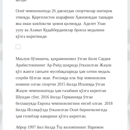
Осиё чемпионатида 26 давлатдан спортчилар иштирок
этмоқда. Қирғизистон шарафини Ҳакимовдан ташқари
яна икки кикбоксчи ҳимоя қилмоқда. Адилет Улан
уулу ва Азамат Кудайбердиевлар бронза медалини
қўлга киритишди.
Маълум бўлишича, қаҳрамонимиз ўтган йили Саудия
Арабистонининг Ар-Риёд шаҳрида ўтказилган Жаҳон
қўл жанги санъати мусобақаларида ҳам олтин медаль
соҳиби бўлган экан. Россияда илк бор чемпионлик
номини олган спортчи 2015 йилда Италияда ўтган
Жаҳон чемпионатида ҳам ғалабани қўлга киритган.
Шундан сўнг, 2016 йилда Германияда ўтган
беллашувда Европа чемпионлигини енгиб олган. 2018
йилда Иссиқкўлда ўтказилган Осиё биринчилигида
ҳам ғолиблар камарини қўлга киритган.
Аброр 1997 йил йилда Ўш вилоятининг Наримон