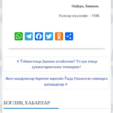
Оқбура, Бишкек.
Расмлар муаллифи – УМК
W
Te
Fa
T
O
S
ha
le
ce
wi
dn
ha
ts
gr
bo
tte
ok
re
A
a
ok
r
la
POST
Ўзбекистонда ўқишни истайсизми? Уч кун ичида
MENYUSI
pp
m
ss
ҳужжатларингизни топширинг!
ni
Янги шаҳарликлар биринчи маротаба Ўшда ўтказилган семинарга
ki
қатнашдилар
БОҒЛИҚ ХАБАРЛАР