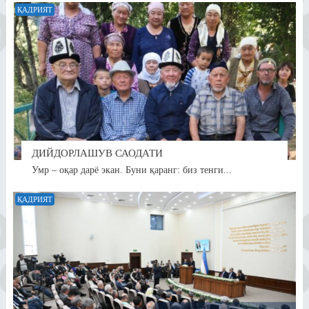
ҚАДРИЯТ
ДИЙДОРЛАШУВ САОДАТИ
Умр – оқар дарё экан. Буни қаранг: биз тенги...
ҚАДРИЯТ