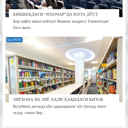
БИШКЕКДАГИ “ЮЗОЧАР”ДА ЮЗТА ДЎСТ
Бир ҳафта аввал пойтахт Бишкек шаҳрига Тошкентдан
ўнга яқин...
ҚАДРИЯТ
ЗИЁХОНА ВА ЗИЁ АҲЛИ ҲАҚИДАГИ КИТОБ
Кутубхона деганда кўп одамларнинг кўз ўнгида тинч-
осуда, сокин бир...