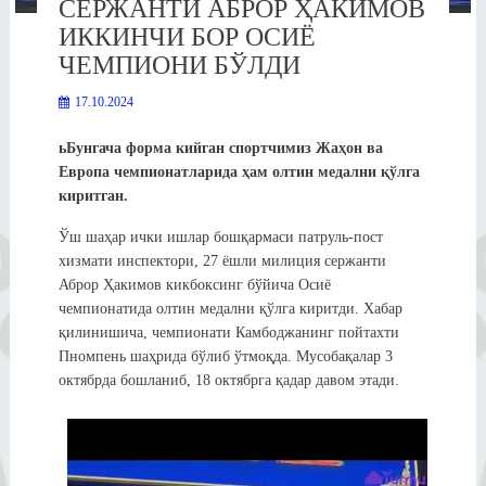
СЕРЖАНТИ АБРОР ҲАКИМОВ
ИККИНЧИ БОР ОСИЁ
ЧЕМПИОНИ БЎЛДИ
17.10.2024
ьБунгача форма кийган спортчимиз Жаҳон ва
Европа чемпионатларида ҳам олтин медални қўлга
киритган.
Ўш шаҳар ички ишлар бошқармаси патруль-пост
хизмати инспектори, 27 ёшли милиция сержанти
Аброр Ҳакимов кикбоксинг бўйича Осиё
чемпионатида олтин медални қўлга киритди. Хабар
қилинишича, чемпионати Камбоджанинг пойтахти
Пномпень шаҳрида бўлиб ўтмоқда. Мусобақалар 3
октябрда бошланиб, 18 октябрга қадар давом этади.